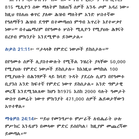
815 ሚሊዮን ሰው ማለትም ከዘጠኝ ሰዎች አንዱ ጦም አዳሪ ነው።
ከዚህ የበለጠ ቁጥር ያለው ሕዝብ ማለትም አንድ ሦስተኛው
የዓለማችን ሕዝብ ደግሞ በተመጣጠነ ምግብ እጥረት እየተሠቃየ
ነው።” በተጨማሪም በየዓመቱ ሦስት ሚሊዮን የሚያህሉ ሕፃናት
በረሃብ ምክንያት እንደሚሞቱ ይገመታል።
ሉቃስ 21:11
፦
“ታላላቅ የምድር ነውጦች ይከሰታሉ።”
በየዓመቱ ሰዎች ሊያስተውሉት የሚችል ንዝረት ያላቸው 50,000
የሚያህሉ የምድር ነውጦች ይከሰታሉ። ከእነዚህ መካከል 100
የሚያህሉት በሕንፃዎች ላይ ከባድ ጉዳት ያደረሱ ሲሆን በየዓመቱ
ቢያንስ አንድ ከፍተኛ የምድር ነውጥ ይከሰታል። አንድ ግምታዊ
መረጃ እንደሚገልጸው ከሆነ ከ1975 እስከ 2000 ባሉት ዓመታት
ውስጥ በመሬት ነውጥ ምክንያት 471,000 ሰዎች ሕይወታቸውን
አጥተዋል።
ማቴዎስ 24:14
፦
“ይህ የመንግሥቱ ምሥራች ለብሔራት ሁሉ
ምሥክር እንዲሆን በመላው ምድር ይሰበካል፤ ከዚያም መጨረሻው
ይመጣል።”