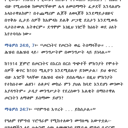
ብዙ የሚጠብቁ ከመሆናቸውም ሌላ ለመስማማት ፈቃደኛ እንዳልሆኑ
አላስተዋልክም? በተጨማሪም ልጆች ለወላጆች እንደማይታዘዙና
በጥቅሉ ሲታይ ሰዎች ከአምላክ ይልቅ ሥጋዊ ደስታን እንደሚወዱ
ሳታስተውል አትቀርም። ደግሞም እነዚህ ነገሮች ከዕለት ወደ ዕለት
እየተባባሱ ነው።
ማቴዎስ 24:6, 7
፦
“ጦርነትና የጦርነት ወሬ ትሰማላችሁ። . . .
ሕዝብ በሕዝብ ላይ፣ መንግሥትም በመንግሥት ላይ ይነሳል።”
ከ1914 ጀምሮ በጦርነትና በእርስ በርስ ግጭቶች ምክንያት የሞቱት
ሰዎች ቁጥር ከ100 ሚሊዮን እንደሚበልጥ ይገመታል፤ ይህ ቁጥር
ብዙ አገሮች ካላቸው የሕዝብ ብዛት ይበልጣል። በዚህ ምክንያት
የተከሰተው ሐዘን፣ ሰቆቃና መከራ ምን ያህል ከባድ እንደሆነ መገመት
አያዳግትም። ታዲያ መንግሥታት የደረሰውን እልቂት በማስተዋል
ጦርነትን ለማቆም ይስማሙ ይሆን?
ማቴዎስ 24:7
፦
“የምግብ እጥረት . . . ይከሰታል።”
የዓለም የምግብ ፕሮግራም የሚከተለውን መግለጫ አውጥቷል፦
“ዓለማችን ላይ ሁሉንም ሰው ለመመገብ የሚበቃ ምግብ ቢኖርም