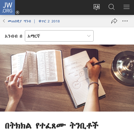
JW.ORG
ግባ
(አዲስ
የድረ
JW.ORG
መ
ዊንዶው
ገጹን
ላይ
አሳ
መጠበቂያ ግንብ | ቁጥር 2 2018
ክፈት)
ቋንቋ
መፈለጊያ
ለውጥ
አንብብ በ
በትክክል የተፈጸሙ ትንቢቶች