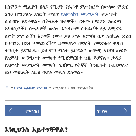
ከስምንት ሚሊዮን በላይ የሚሆኑ የይሖዋ ምሥክሮች በመላው ምድር
240 በሚያህሉ አገሮች ውስጥ
የአምላክን መንግሥት
ምሥራች
ሲሰብኩ ቆይተዋል። በትላልቅ ከተሞች፣ ርቀው በሚገኙ ገጠራማ
አካባቢዎች፣ በጫካዎች ውስጥ እንዲሁም በተራሮች ላይ ለሚኖሩ
ሰዎች ምሥራቹን እያወጁ ነው። ይህ ሥራ አምላክ በቃ እስኪል ድረስ
ከተካሄደ በኋላ “መጨረሻው ይመጣል” በማለት የመጽሐፍ ቅዱስ
ትንቢት ይናገራል። ይህ ምን ማለት ይሆናል? ሰብዓዊ አገዛዝ ጠፍቶ
የአምላክ መንግሥት መግዛት የሚጀምርበት ጊዜ ይሆናል። ታዲያ
የአምላክ መንግሥት መግዛት ሲጀምር የትኞቹ ትንቢቶች ይፈጸማሉ?
ይህ መጽሔት ለዚህ ጥያቄ መልስ ይሰጣል።
a
“
ድምፅ አልባው ምሥክር
” የሚለውን ርዕስ ተመልከት።
ተመለስ
ቀጥል
እነዚህንስ አይተሃቸዋል?