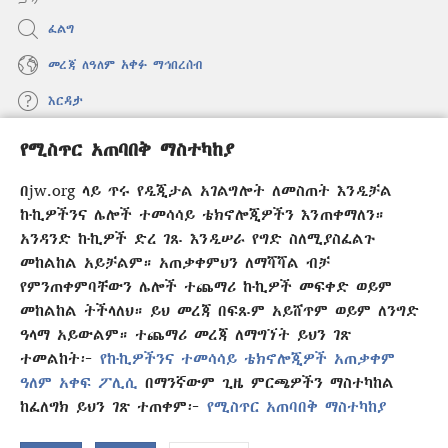
ፈልግ
መረጃ ለዓለም አቀፉ ማኅበረሰብ
እርዳታ
የሚስጥር አጠባበቅ ማስተካከያ
መዋጮዎች
(አዲስ
ዊንዶው
በjw.org ላይ ጥሩ የዲጂታል አገልግሎት ለመስጠት እንዲቻል
ክፈት)
የመጠበቂያ ግንብ የኢንተርኔት ቤተ መጻሕፍት
ኩኪዎችንና ሌሎች ተመሳሳይ ቴክኖሎጂዎችን እንጠቀማለን።
(አዲስ
ዊንዶው
አንዳንድ ኩኪዎች ድረ ገጹ እንዲሠራ የግድ ስለሚያስፈልጉ
®
JW Hub
ክፈት)
መከልከል አይቻልም። አጠቃቀምህን ለማሻሻል ብቻ
(አዲስ
ዊንዶው
የምንጠቀምባቸውን ሌሎች ተጨማሪ ኩኪዎች መፍቀድ ወይም
®
JW Library
አፕሊኬሽን
ክፈት)
መከልከል ትችላለህ። ይህ መረጃ በፍጹም አይሸጥም ወይም ለንግድ
ዓላማ አይውልም። ተጨማሪ መረጃ ለማግኘት ይህን ገጽ
ተመልከት፦
የኩኪዎችንና ተመሳሳይ ቴክኖሎጂዎች አጠቃቀም
ዓለም አቀፍ ፖሊሲ
በማንኛውም ጊዜ ምርጫዎችን ማስተካከል
Copyright
© 2026 Watch Tower Bible and Tract Society of Pennsylvania.
ከፈለግክ ይህን ገጽ ተጠቀም፦
የሚስጥር አጠባበቅ ማስተካከያ
የር
የአጠቃቀም ውል
|
ሚስጥር የመጠበቅ ፖሊሲ
|
የሚስጥር አጠባበቅ ማስተካከያ
ማ