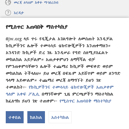
መረጃ ለዓለም አቀፉ ማኅበረሰብ
እርዳታ
የሚስጥር አጠባበቅ ማስተካከያ
መዋጮዎች
(አዲስ
ዊንዶው
በjw.org ላይ ጥሩ የዲጂታል አገልግሎት ለመስጠት እንዲቻል
ክፈት)
የመጠበቂያ ግንብ የኢንተርኔት ቤተ መጻሕፍት
ኩኪዎችንና ሌሎች ተመሳሳይ ቴክኖሎጂዎችን እንጠቀማለን።
(አዲስ
ዊንዶው
አንዳንድ ኩኪዎች ድረ ገጹ እንዲሠራ የግድ ስለሚያስፈልጉ
®
JW Hub
ክፈት)
(አዲስ
መከልከል አይቻልም። አጠቃቀምህን ለማሻሻል ብቻ
ዊንዶው
የምንጠቀምባቸውን ሌሎች ተጨማሪ ኩኪዎች መፍቀድ ወይም
®
JW Library
አፕሊኬሽን
ክፈት)
መከልከል ትችላለህ። ይህ መረጃ በፍጹም አይሸጥም ወይም ለንግድ
ዓላማ አይውልም። ተጨማሪ መረጃ ለማግኘት ይህን ገጽ
ተመልከት፦
የኩኪዎችንና ተመሳሳይ ቴክኖሎጂዎች አጠቃቀም
ዓለም አቀፍ ፖሊሲ
በማንኛውም ጊዜ ምርጫዎችን ማስተካከል
Copyright
© 2026 Watch Tower Bible and Tract Society of Pennsylvania.
ከፈለግክ ይህን ገጽ ተጠቀም፦
የሚስጥር አጠባበቅ ማስተካከያ
የር
የአጠቃቀም ውል
|
ሚስጥር የመጠበቅ ፖሊሲ
|
የሚስጥር አጠባበቅ ማስተካከያ
ማ
ተቀበል
ከልክል
አስተካክል
አ