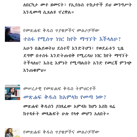
ለበርካታ መቶ ዘመናት፣ የኢየሱስ ተከታዮች ይህ መንግሥት
እንዲመጣ ሲጸልዩ ኖረዋል።
የመጽሐፍ ቅዱስ ጥያቄዎችና መልሶቻቸው
ተስፋ የሚሰጥ ነገር ከየት ማግኘት እችላለሁ?
አሁን በሕይወትህ ደስተኛ እንድትሆን፣ የወደፊቱን ጊዜ
ደግሞ በተስፋ እንድትጠብቅ የሚረዳህ ነገር ከየት ማግኘት
ትችላለህ? እስቲ እምነት የሚጣልበት አንድ የመረጃ ምንጭ
እንጠቁምህ።
መሠረታዊ የመጽሐፍ ቅዱስ ትምህርቶች
መጽሐፍ ቅዱስ ከአምላክ የመጣ ነው?
መጽሐፍ ቅዱስን ያስጻፈው አምላክ ከሆነ እስከ ዛሬ
ከተጻፉት መጻሕፍት ሁሉ የላቀ መሆን አለበት።
የመጽሐፍ ቅዱስ ጥያቄዎችና መልሶቻቸው