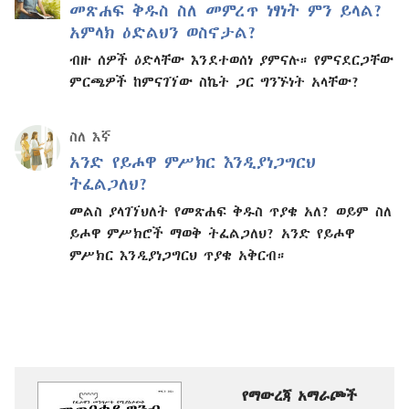
መጽሐፍ ቅዱስ ስለ መምረጥ ነፃነት ምን ይላል?
አምላክ ዕድልህን ወስኖታል?
ብዙ ሰዎች ዕድላቸው እንደተወሰነ ያምናሉ። የምናደርጋቸው
ምርጫዎች ከምናገኘው ስኬት ጋር ግንኙነት አላቸው?
ስለ እኛ
አንድ የይሖዋ ምሥክር እንዲያነጋግርህ
ትፈልጋለህ?
መልስ ያላገኘህለት የመጽሐፍ ቅዱስ ጥያቄ አለ? ወይም ስለ
ይሖዋ ምሥክሮች ማወቅ ትፈልጋለህ? አንድ የይሖዋ
ምሥክር እንዲያነጋግርህ ጥያቄ አቅርብ።
የማውረጃ አማራጮች