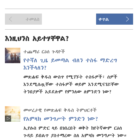
ተመለስ
ቀጥል
እነዚህንስ አይተሃቸዋል?
ተጨማሪ ርዕሰ ጉዳዮች
የተሻለ ጊዜ ይመጣል ብለን ተስፋ ማድረግ
እንችላለን?
መጽሐፍ ቅዱስ ውስጥ የሚገኙት ተስፋዎች፣ ሰዎች
እንደሚሰጧቸው ተስፋዎች ወይም እንደሚናገሯቸው
ትንበያዎች አይደሉም የምንለው ለምንድን ነው?
መሠረታዊ የመጽሐፍ ቅዱስ ትምህርቶች
የአምላክ መንግሥት ምንድን ነው?
ኢየሱስ ምድር ላይ በነበረበት ወቅት ከየትኛውም ርዕሰ
ጉዳይ ይበልጥ ያስተማረው ስለ አምላክ መንግሥት ነው።