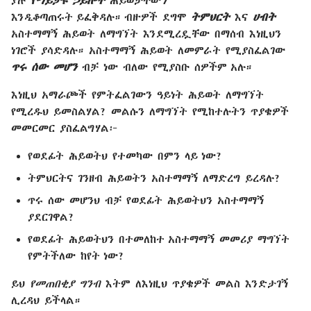
እንዲቆጣጠሩት ይፈቅዳሉ። ብዙዎች ደግሞ
ትምህርት
እና
ሀብት
አስተማማኝ ሕይወት ለማግኘት እንደሚረዷቸው በማሰብ እነዚህን
ነገሮች ያሳድዳሉ። አስተማማኝ ሕይወት ለመምራት የሚያስፈልገው
ጥሩ ሰው መሆን
ብቻ ነው ብለው የሚያስቡ ሰዎችም አሉ።
እነዚህ አማራጮች የምትፈልገውን ዓይነት ሕይወት ለማግኘት
የሚረዱህ ይመስልሃል? መልሱን ለማግኘት የሚከተሉትን ጥያቄዎች
መመርመር ያስፈልግሃል፦
የወደፊት ሕይወትህ የተመካው በምን ላይ ነው?
ትምህርትና ገንዘብ ሕይወትን አስተማማኝ ለማድረግ ይረዳሉ?
ጥሩ ሰው መሆንህ ብቻ የወደፊት ሕይወትህን አስተማማኝ
ያደርገዋል?
የወደፊት ሕይወትህን በተመለከተ አስተማማኝ መመሪያ ማግኘት
የምትችለው ከየት ነው?
ይህ
የመጠበቂያ ግንብ
እትም ለእነዚህ ጥያቄዎች መልስ እንድታገኝ
ሊረዳህ ይችላል።