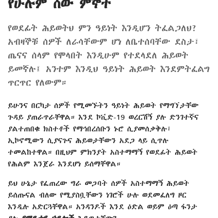
የሁሉም ሰው ምኞት
የወደፊት ሕይወትህ ምን ዓይነት እንዲሆን ትፈልጋለህ?
አብዛኞቹ ሰዎች ለራሳቸውም ሆነ ለቤተሰባቸው ደስታ፣
ጤናና ሰላም የሞላበት እንዲሁም የተደላደለ ሕይወት
ይመኛሉ፤ አንተም እንዲህ ዓይነት ሕይወት እንደምትፈልግ
ጥርጥር የለውም።
ይሁንና በርካታ ሰዎች የሚመኙትን ዓይነት ሕይወት የማግኘታቸው
ጉዳይ ያጠራጥራቸዋል። እንደ ኮቪድ-19 ወረርሽኝ ያሉ ድንገተኛና
ያልተጠበቁ ክስተቶች የማኅበረሰቡን ኑሮ ሲያመሰቃቅሉ፣
ኢኮኖሚውን ሲያናጉና ሕይወታቸውን አደጋ ላይ ሲጥሉ
ተመልከተዋል። በዚህም ምክንያት አስተማማኝ የወደፊት ሕይወት
የሕልም እንጀራ እንደሆነ ይሰማቸዋል።
ይህ ሁኔታ የፈጠረው ግራ መጋባት ሰዎች አስተማማኝ ሕይወት
ይሰጡናል ብለው የሚያስቧቸውን ነገሮች ሁሉ ወደመፈለግ ዞር
እንዲሉ አድርጓቸዋል። አንዳንዶች እንደ ዕድል ወይም ዕጣ ፋንታ
ያሉ
የማይታዩ ኃይሎች
ሕይወታቸውን