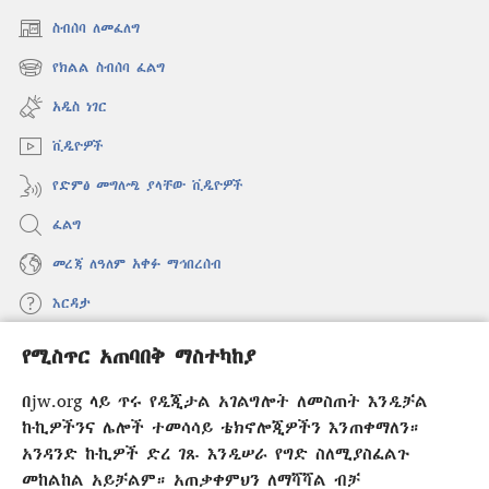
ስብሰባ ለመፈለግ
(አዲስ
ዊንዶው
የክልል ስብሰባ ፈልግ
(አዲስ
ክፈት)
ዊንዶው
አዲስ ነገር
ክፈት)
ቪዲዮዎች
የድምፅ መግለጫ ያላቸው ቪዲዮዎች
ፈልግ
መረጃ ለዓለም አቀፉ ማኅበረሰብ
እርዳታ
የሚስጥር አጠባበቅ ማስተካከያ
መዋጮዎች
(አዲስ
ዊንዶው
በjw.org ላይ ጥሩ የዲጂታል አገልግሎት ለመስጠት እንዲቻል
ክፈት)
የመጠበቂያ ግንብ የኢንተርኔት ቤተ መጻሕፍት
ኩኪዎችንና ሌሎች ተመሳሳይ ቴክኖሎጂዎችን እንጠቀማለን።
(አዲስ
ዊንዶው
አንዳንድ ኩኪዎች ድረ ገጹ እንዲሠራ የግድ ስለሚያስፈልጉ
®
JW Hub
ክፈት)
መከልከል አይቻልም። አጠቃቀምህን ለማሻሻል ብቻ
(አዲስ