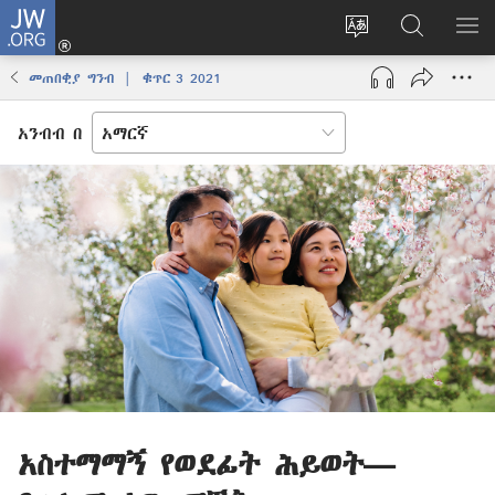
JW.ORG
ግባ
(አዲስ
የድረ
JW.ORG
መ
ዊንዶው
ገጹን
ላይ
አሳ
መጠበቂያ ግንብ | ቁጥር 3 2021
ክፈት)
ቋንቋ
መፈለጊያ
ለውጥ
አንብብ በ
አስተማማኝ የወደፊት ሕይወት—