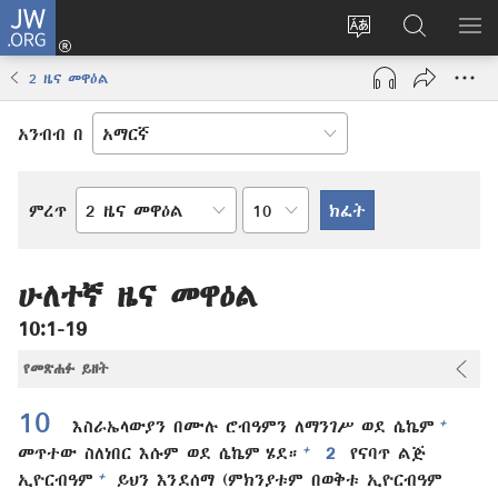
JW.ORG
ግባ
(አዲስ
የድረ
JW.ORG
መ
ዊንዶው
ገጹን
ላይ
አሳ
2 ዜና መዋዕል
ክፈት)
ቋንቋ
መፈለጊያ
ለውጥ
አንብብ በ
በምዕራፍ
ምረጥ
የመጽሐፍ
ቅዱስ
መጽሐፍ
ሁለተኛ ዜና መዋዕል
10:1-19
የመጽሐፉ ይዘት
10
+
እስራኤላውያን በሙሉ ሮብዓምን ለማንገሥ ወደ ሴኬም
+
መጥተው ስለነበር እሱም ወደ ሴኬም ሄደ።
2
የናባጥ ልጅ
+
ኢዮርብዓም
ይህን እንደሰማ (ምክንያቱም በወቅቱ ኢዮርብዓም