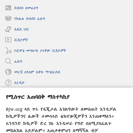
ስብሰባ ለመፈለግ
(አዲስ
ዊንዶው
የክልል ስብሰባ ፈልግ
(አዲስ
ክፈት)
ዊንዶው
አዲስ ነገር
ክፈት)
ቪዲዮዎች
የድምፅ መግለጫ ያላቸው ቪዲዮዎች
ፈልግ
መረጃ ለዓለም አቀፉ ማኅበረሰብ
እርዳታ
የሚስጥር አጠባበቅ ማስተካከያ
መዋጮዎች
(አዲስ
ዊንዶው
በjw.org ላይ ጥሩ የዲጂታል አገልግሎት ለመስጠት እንዲቻል
ክፈት)
የመጠበቂያ ግንብ የኢንተርኔት ቤተ መጻሕፍት
ኩኪዎችንና ሌሎች ተመሳሳይ ቴክኖሎጂዎችን እንጠቀማለን።
(አዲስ
ዊንዶው
አንዳንድ ኩኪዎች ድረ ገጹ እንዲሠራ የግድ ስለሚያስፈልጉ
®
JW Hub
ክፈት)
መከልከል አይቻልም። አጠቃቀምህን ለማሻሻል ብቻ
(አዲስ