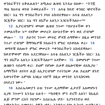
ቀንበራችንን አቅልልልን’ ለሚልህ ሕዝብ እንዲህ በለው፦ ‘ትንሿ
ጣቴ ከአባቴ ወገብ ትወፍራለች።
11
አባቴ ከባድ ቀንበር ጭኖባችሁ
ነበር፤ እኔ ግን ቀንበራችሁን የባሰ አከብደዋለሁ። አባቴ በአለንጋ
ገርፏችሁ ነበር፤ እኔ ግን በእሾህ አለንጋ እገርፋችኋለሁ።’”
12
ኢዮርብዓምና መላው ሕዝብ ንጉሡ “በሦስተኛው ቀን
ተመልሳችሁ ኑ” ባላቸው መሠረት በሦስተኛው ቀን ወደ ሮብዓም
+
መጡ።
13
ይሁንና ንጉሡ መጥፎ ምላሽ ሰጣቸው። በዚህ መንገድ
ንጉሥ ሮብዓም ሽማግሌዎቹ የሰጡትን ምክር ሳይቀበል ቀረ።
14
ወጣቶቹ በሰጡት ምክር መሠረት “ቀንበራችሁን አከብደዋለሁ፤
ከቀድሞውም የከፋ አደርገዋለሁ። አባቴ በአለንጋ ገርፏችሁ ነበር፤ እኔ
ግን በእሾህ አለንጋ እገርፋችኋለሁ” አላቸው።
15
በመሆኑም ንጉሡ
+
ሕዝቡን ሳይሰማ ቀረ፤ ይህም የሆነው ይሖዋ በሴሎናዊው በአኪያህ
አማካኝነት ለናባጥ ልጅ ለኢዮርብዓም የተናገረው ቃል ይፈጸም ዘንድ
እውነተኛው አምላክ እነዚህ ነገሮች በዚህ መንገድ እንዲከናወኑ
+
ስላደረገ ነው።
16
እስራኤላውያን ሁሉ ንጉሡ ሊሰማቸው ፈቃደኛ አለመሆኑን
ሲያዩ ንጉሡን እንዲህ አሉት፦ “ከዳዊት ምን ድርሻ አለን? ከእሴይ
ልጅ ምንም ርስት የለንም። እስራኤል ሆይ፣ እያንዳንድህ ወደ
+
አማልክትህ ተመለስ! ዳዊት ሆይ፣ እንግዲህ የገዛ ቤትህን ጠብቅ!”