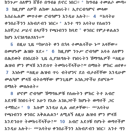
+
ከንጉሥ ሰለሞን ሸሽቶ በግብፅ ይኖር ነበር)፣
ከግብፅ ተመልሶ መጣ።
3
ከዚያም ሰዎች ልከው አስጠሩት፤ ኢዮርብዓምና መላው
እስራኤልም መጥተው ሮብዓምን እንዲህ አሉት፦
4
“አባትህ
+
ቀንበራችንን አክብዶብን ነበር።
አንተ ግን አባትህ የሰጠንን
*
አስቸጋሪ ሥራና በላያችን የጫነብንን ከባድ
ቀንበር የምታቀልልን
ከሆነ እናገለግልሃለን።”
5
በዚህ ጊዜ “ከሦስት ቀን በኋላ ተመልሳችሁ ኑ” አላቸው።
+
በመሆኑም ሕዝቡ ሄደ።
6
ከዚያም ንጉሥ ሮብዓም አባቱ ሰለሞን
በሕይወት በነበረበት ጊዜ ሲያገለግሉት የነበሩትን ሽማግሌዎች “ለዚህ
ሕዝብ ምን ምላሽ እንድሰጥ ትመክሩኛላችሁ?” በማለት ምክር ጠየቀ።
7
እነሱም “ለዚህ ሕዝብ ጥሩ ብትሆንና ደስ ብታሰኛቸው እንዲሁም
መልካም ምላሽ ብትሰጣቸው ምንጊዜም አገልጋዮችህ ይሆናሉ”
በማለት መለሱለት።
8
ሆኖም ሮብዓም ሽማግሌዎቹ የሰጡትን ምክር ትቶ አብሮ
አደጎቹ ከነበሩትና አሁን የእሱ አገልጋዮች ከሆኑት ወጣቶች ጋር
+
ተማከረ።
9
እሱም እንዲህ ሲል ጠየቃቸው፦ “‘አባትህ
የጫነብንን ቀንበር አቅልልልን’ ለሚለኝ ለዚህ ሕዝብ ምን ምላሽ
እንድንሰጥ ትመክሩኛላችሁ?”
10
አብሮ አደጎቹ የሆኑት ወጣቶችም
እንዲህ አሉት፦ “‘አባትህ ቀንበራችንን አክብዶብን ነበር፤ አንተ ግን