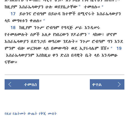
*
+
ከዚያም እስራኤላውያን ሁሉ ወደየቤታቸው
ተመለሱ።
17
ይሁንና ሮብዓም በይሁዳ ከተሞች በሚኖሩት እስራኤላውያን
+
ላይ መግዛቱን ቀጠለ።
18
ከዚያም ንጉሥ ሮብዓም የግዳጅ ሥራ እንዲሠሩ
+
የተመለመሉት ሰዎች አለቃ የነበረውን ሃዶራምን
ላከው፤ ሆኖም
እስራኤላውያን በድንጋይ ወግረው ገደሉት። ንጉሥ ሮብዓም ግን እንደ
+
ምንም ብሎ ሠረገላው ላይ በመውጣት ወደ ኢየሩሳሌም ሸሸ።
19
እስራኤላውያንም እስከዚህ ቀን ድረስ በዳዊት ቤት ላይ እንዳመፁ
ናቸው።
ተመለስ
ቀጥል
የዚህ የሕትመት ውጤት የቅጂ መብት