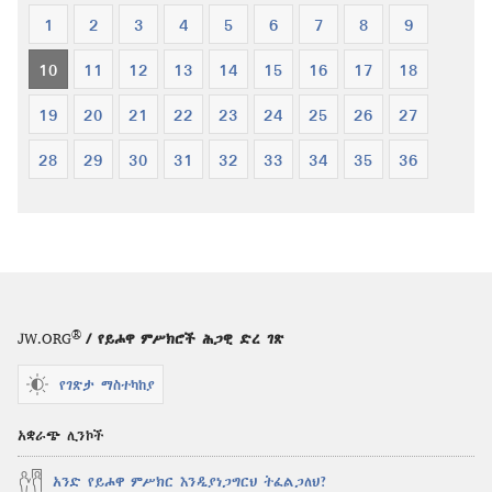
1
2
3
4
5
6
7
8
9
10
11
12
13
14
15
16
17
18
19
20
21
22
23
24
25
26
27
28
29
30
31
32
33
34
35
36
®
JW.ORG
/ የይሖዋ ምሥክሮች ሕጋዊ ድረ ገጽ
የገጽታ ማስተካከያ
አቋራጭ ሊንኮች
አንድ የይሖዋ ምሥክር እንዲያነጋግርህ ትፈልጋለህ?