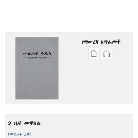
የማውረጃ አማራጮች
የሕትመት
ኦዲዮዎችን
ውጤቶችን
ማውረድ
ማውረድ
የሚቻልባቸው
የሚቻልባቸው
አማራጮች
አማራጮች
አዲስ
አዲስ
ዓለም
ዓለም
ትርጉም
ትርጉም
መጽሐፍ
መጽሐፍ
ቅዱስ
2 ዜና መዋዕል
ቅዱስ
የመጽሐፉ ይዘት