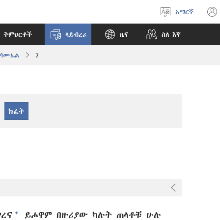
አማርኛ
ቋንቋ
ምረጥ
 ትምህርቶች
ላይብረሪ
ዜና
ስለ እኛ
 ሳሙኤል
7
+
ረና
ይሖዋም በዙሪያው ካሉት ጠላቶቹ ሁሉ