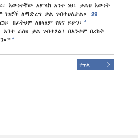
፣ እውነተኛው አምላክ አንተ ነህ፤ ቃልህ እውነት
ም ነገሮች ለማድረግ ቃል ገብተህለታል።
29
+
ርክ፤ በፊትህም ለዘላለም የጸና ይሁን፤
 አንተ ራስህ ቃል ገብተሃል፤ በአንተም በረከት
+
ሁን።”
ቀጥል