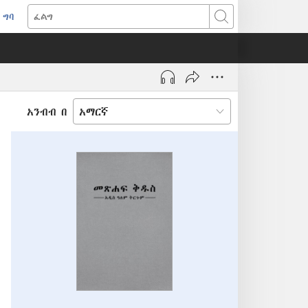
ግባ
(አዲስ
ፈልግ
ዊንዶው
ክፈት)
አንብብ በ