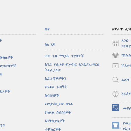
ዜና
አቋራጭ ሊን
ች
አንድ
ስለ እኛ
እንዲያ
የክልል
ብዙ ጊዜ የሚነሱ ጥያቄዎች
 ቡክሌቶች
(አዲስ
ዊንዶው
አንድ የይሖዋ ምሥክር እንዲያነጋግርህ
ቪዲዮ
 መጋበዣዎች
ክፈት)
ትፈልጋለህ?
ሶች
አድራሻዎቻችን
ፈልግ
የቤቴል ጉብኝት
ዋጽኦዎች
እርዳ
ስብሰባዎች
የመታሰቢያው በዓል
መዋ
(አዲስ
የክልል ስብሰባዎች
ዊንዶው
እንቅስቃሴዎች
ክፈት)
የመጠ
ንግ
(አዲስ
የኢን
ተሞክሮዎች