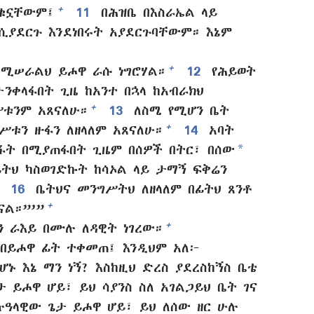
+
ቁኗቸውም፤
11
በሕዝቤ በእስራኤል ላይ
ሲያደርጉ እንደነበሩት አያደርጉባቸውም። እኔም
+
ሚሠራልህ ይሖዋ ራሱ ነግሮሃል።
12
የሕይወት
ንቀላፋበት ጊዜ ከአንተ በኋላ ከአብራክህ
+
ሥቱንም አጸናለሁ።
13
ለስሜ የሚሆን ቤት
+
ሥቱን ዙፋን ለዘላለም አጸናለሁ።
14
አባት
*
ት በሚያጠፋበት ጊዜም በሰዎች በትር፣ በሰው
ትህ ካስወገድኩት ከሳኦል ላይ ታማኝ ፍቅሬን
።
16
ቤትህና መንግሥትህ ለዘላለም በፊትህ ጸንቶ
+
ናል።”’”
+
ን ራእይ በሙሉ ለዳዊት ነገረው።
 በይሖዋ ፊት ተቀመጠ፤ እንዲህም አለ፦
ኑ እኔ ማን ነኝ? እስከዚህ ድረስ ያደረስከኝስ ቤቴ
 ይሖዋ ሆይ፣ ይህ ሳያንስ ስለ አገልጋይህ ቤት ገና
ሉዓላዊው ጌታ ይሖዋ ሆይ፣ ይህ ለሰው ዘር ሁሉ