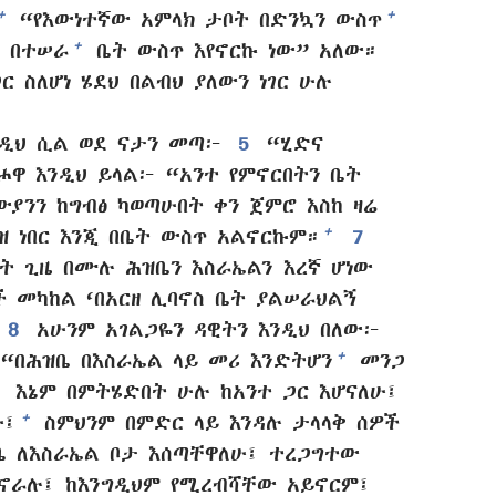
+
+
“የእውነተኛው አምላክ ታቦት በድንኳን ውስጥ
+
ስ በተሠራ
ቤት ውስጥ እየኖርኩ ነው” አለው።
 ስለሆነ ሄደህ በልብህ ያለውን ነገር ሁሉ
ንዲህ ሲል ወደ ናታን መጣ፦
5
“ሂድና
ሖዋ እንዲህ ይላል፦ “አንተ የምኖርበትን ቤት
ያንን ከግብፅ ካወጣሁበት ቀን ጀምሮ እስከ ዛሬ
+
ዝ ነበር እንጂ በቤት ውስጥ አልኖርኩም።
7
ት ጊዜ በሙሉ ሕዝቤን እስራኤልን እረኛ ሆነው
 መካከል ‘በአርዘ ሊባኖስ ቤት ያልሠራህልኝ
8
አሁንም አገልጋዬን ዳዊትን እንዲህ በለው፦
+
 “በሕዝቤ በእስራኤል ላይ መሪ እንድትሆን
መንጋ
9
እኔም በምትሄድበት ሁሉ ከአንተ ጋር እሆናለሁ፤
+
ሁ፤
ስምህንም በምድር ላይ እንዳሉ ታላላቅ ሰዎች
 ለእስራኤል ቦታ እሰጣቸዋለሁ፤ ተረጋግተው
ኖራሉ፤ ከእንግዲህም የሚረብሻቸው አይኖርም፤