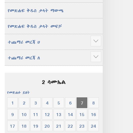
የመጽሐፍ ቅዱስ ቃላት ማውጫ
የመጽሐፍ ቅዱስ ቃላት መፍቻ
ተጨማሪ መረጃ ሀ
ተጨማሪ
አሳይ
ተጨማሪ መረጃ ለ
ተጨማሪ
አሳይ
2 ሳሙኤል
የመጽሐፉ ይዘት
1
2
3
4
5
6
7
8
9
10
11
12
13
14
15
16
17
18
19
20
21
22
23
24