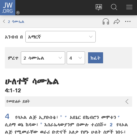
JW.ORG
ግባ
(አዲስ
የድረ
JW.ORG
መ
ዊንዶው
ገጹን
ላይ
አሳ
2 ሳሙኤል
ክፈት)
ቋንቋ
መፈለጊያ
ለውጥ
አንብብ በ
በምዕራፍ
ምረጥ
የመጽሐፍ
ቅዱስ
መጽሐፍ
ሁለተኛ ሳሙኤል
4:1-12
የመጽሐፉ ይዘት
4
*
+
+
የሳኦል ልጅ ኢያቡስቴ፣
አበኔር በኬብሮን መሞቱን
*
ሲሰማ ወኔ ከዳው፤
እስራኤላውያንም በሙሉ ተረበሹ።
2
የሳኦል
ልጅ የሚመራቸው ወራሪ ቡድኖች አለቃ የሆኑ ሁለት ሰዎች ነበሩ፤