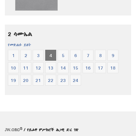
አዲስ
ዓለም
ዓለም
ትርጉም
ትርጉም
መጽሐፍ
መጽሐፍ
ቅዱስ
2 ሳሙኤል
ቅዱስ
የመጽሐፉ ይዘት
1
2
3
4
5
6
7
8
9
10
11
12
13
14
15
16
17
18
19
20
21
22
23
24
®
JW.ORG
/ የይሖዋ ምሥክሮች ሕጋዊ ድረ ገጽ