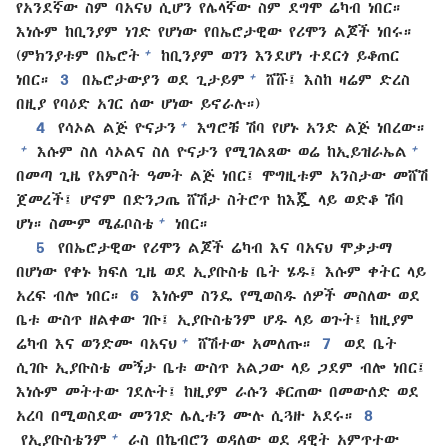
የአንደኛው ስም ባአናህ ሲሆን የሌላኛው ስም ደግሞ ሬካብ ነበር።
እነሱም ከቢንያም ነገድ የሆነው የበኤሮታዊው የሪሞን ልጆች ነበሩ።
+
(ምክንያቱም በኤሮት
ከቢንያም ወገን እንደሆነ ተደርጎ ይቆጠር
+
ነበር።
3
በኤሮታውያን ወደ ጊታይም
ሸሹ፤ እስከ ዛሬም ድረስ
በዚያ የባዕድ አገር ሰው ሆነው ይኖራሉ።)
+
4
የሳኦል ልጅ ዮናታን
እግሮቹ ሽባ የሆኑ አንድ ልጅ ነበረው።
+
+
እሱም ስለ ሳኦልና ስለ ዮናታን የሚገልጸው ወሬ ከኢይዝራኤል
በመጣ ጊዜ የአምስት ዓመት ልጅ ነበር፤ ሞግዚቱም አንስታው መሸሽ
ጀመረች፤ ሆኖም በድንጋጤ ሸሽታ ስትሮጥ ከእጇ ላይ ወድቆ ሽባ
+
ሆነ። ስሙም ሜፊቦስቴ
ነበር።
5
የበኤሮታዊው የሪሞን ልጆች ሬካብ እና ባአናህ ሞቃታማ
በሆነው የቀኑ ክፍለ ጊዜ ወደ ኢያቡስቴ ቤት ሄዱ፤ እሱም ቀትር ላይ
አረፍ ብሎ ነበር።
6
እነሱም ስንዴ የሚወስዱ ሰዎች መስለው ወደ
ቤቱ ውስጥ ዘልቀው ገቡ፤ ኢያቡስቴንም ሆዱ ላይ ወጉት፤ ከዚያም
+
ሬካብ እና ወንድሙ ባአናህ
ሸሽተው አመለጡ።
7
ወደ ቤት
ሲገቡ ኢያቡስቴ መኝታ ቤቱ ውስጥ አልጋው ላይ ጋደም ብሎ ነበር፤
እነሱም መትተው ገደሉት፤ ከዚያም ራሱን ቆርጠው በመውሰድ ወደ
አረባ በሚወስደው መንገድ ሌሊቱን ሙሉ ሲጓዙ አደሩ።
8
+
የኢያቡስቴንም
ራስ በኬብሮን ወዳለው ወደ ዳዊት አምጥተው