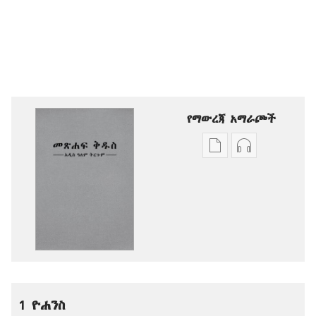
የማውረጃ አማራጮች
የሕትመት
ኦዲዮዎችን
ውጤቶችን
ማውረድ
ማውረድ
የሚቻልባቸው
የሚቻልባቸው
አማራጮች
አማራጮች
አዲስ
አዲስ
ዓለም
ዓለም
ትርጉም
ትርጉም
መጽሐፍ
መጽሐፍ
ቅዱስ
1 ዮሐንስ
ቅዱስ