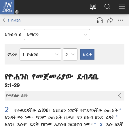
JW.ORG
ግባ
(አዲስ
የድረ
JW.ORG
መ
ዊንዶው
ገጹን
ላይ
አሳ
1 ዮሐንስ
ክፈት)
ቋንቋ
መፈለጊያ
ለውጥ
አንብብ በ
በምዕራፍ
ምረጥ
የመጽሐፍ
ቅዱስ
መጽሐፍ
የዮሐንስ የመጀመሪያው ደብዳቤ
2:1-29
የመጽሐፉ ይዘት
2
*
የተወደዳችሁ ልጆቼ፣ እነዚህን ነገሮች የምጽፍላችሁ ኃጢአት
*
እንዳትሠሩ ነው። ማንም ኃጢአት ቢሠራ ግን በአብ ዘንድ ረዳት
+
አለን፤ እሱም ጻድቅ የሆነው ኢየሱስ ክርስቶስ ነው።
2
እሱ ለእኛ