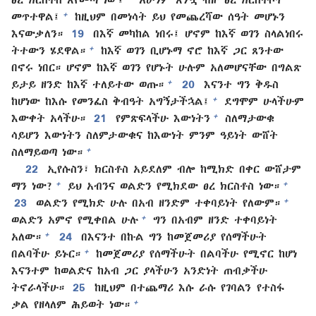
+
መጥተዋል፤
ከዚህም በመነሳት ይህ የመጨረሻው ሰዓት መሆኑን
እናውቃለን።
19
በእኛ መካከል ነበሩ፤ ሆኖም ከእኛ ወገን ስላልነበሩ
+
ትተውን ሄደዋል።
ከእኛ ወገን ቢሆኑማ ኖሮ ከእኛ ጋር ጸንተው
በኖሩ ነበር። ሆኖም ከእኛ ወገን የሆኑት ሁሉም አለመሆናቸው በግልጽ
+
ይታይ ዘንድ ከእኛ ተለይተው ወጡ።
20
እናንተ ግን ቅዱስ
+
ከሆነው ከእሱ የመንፈስ ቅብዓት አግኝታችኋል፤
ደግሞም ሁላችሁም
+
እውቀት አላችሁ።
21
የምጽፍላችሁ እውነትን
ስለማታውቁ
ሳይሆን እውነትን ስለምታውቁና ከእውነት ምንም ዓይነት ውሸት
+
ስለማይወጣ ነው።
22
ኢየሱስን፣ ክርስቶስ አይደለም ብሎ ከሚክድ በቀር ውሸታም
+
+
ማን ነው?
ይህ አብንና ወልድን የሚክደው ፀረ ክርስቶስ ነው።
+
23
ወልድን የሚክድ ሁሉ በአብ ዘንድም ተቀባይነት የለውም።
+
ወልድን አምኖ የሚቀበል ሁሉ
ግን በአብም ዘንድ ተቀባይነት
+
አለው።
24
በእናንተ በኩል ግን ከመጀመሪያ የሰማችሁት
+
በልባችሁ ይኑር።
ከመጀመሪያ የሰማችሁት በልባችሁ የሚኖር ከሆነ
እናንተም ከወልድና ከአብ ጋር ያላችሁን አንድነት ጠብቃችሁ
ትኖራላችሁ።
25
ከዚህም በተጨማሪ እሱ ራሱ የገባልን የተስፋ
+
ቃል የዘላለም ሕይወት ነው።