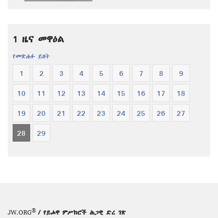
ዓለም
ትርጉም
ትርጉም
መጽሐፍ
መጽሐፍ
ቅዱስ
1 ዜና መዋዕል
ቅዱስ
የመጽሐፉ ይዘት
1
2
3
4
5
6
7
8
9
10
11
12
13
14
15
16
17
18
19
20
21
22
23
24
25
26
27
28
29
®
JW.ORG
/ የይሖዋ ምሥክሮች ሕጋዊ ድረ ገጽ