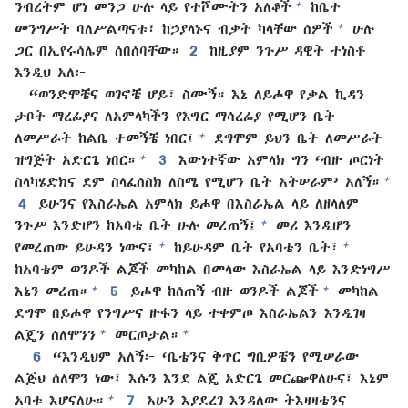
+
ንብረትም ሆነ መንጋ ሁሉ ላይ የተሾሙትን አለቆች
ከቤተ
+
መንግሥት ባለሥልጣናቱ፣ ከኃያላኑና ብቃት ካላቸው ሰዎች
ሁሉ
ጋር በኢየሩሳሌም ሰበሰባቸው።
2
ከዚያም ንጉሥ ዳዊት ተነስቶ
እንዲህ አለ፦
“ወንድሞቼና ወገኖቼ ሆይ፣ ስሙኝ። እኔ ለይሖዋ የቃል ኪዳን
ታቦት ማረፊያና ለአምላካችን የእግር ማሳረፊያ የሚሆን ቤት
+
ለመሥራት ከልቤ ተመኝቼ ነበር፤
ደግሞም ይህን ቤት ለመሥራት
+
ዝግጅት አድርጌ ነበር።
3
እውነተኛው አምላክ ግን ‘ብዙ ጦርነት
+
ስላካሄድክና ደም ስላፈሰስክ ለስሜ የሚሆን ቤት አትሠራም’ አለኝ።
4
ይሁንና የእስራኤል አምላክ ይሖዋ በእስራኤል ላይ ለዘላለም
+
ንጉሥ እንድሆን ከአባቴ ቤት ሁሉ መረጠኝ፤
መሪ እንዲሆን
+
+
የመረጠው ይሁዳን ነውና፤
ከይሁዳም ቤት የአባቴን ቤት፣
ከአባቴም ወንዶች ልጆች መካከል በመላው እስራኤል ላይ እንድነግሥ
+
+
እኔን መረጠ።
5
ይሖዋ ከሰጠኝ ብዙ ወንዶች ልጆች
መካከል
ደግሞ በይሖዋ የንግሥና ዙፋን ላይ ተቀምጦ እስራኤልን እንዲገዛ
+
+
ልጄን ሰለሞንን
መርጦታል።
6
“እንዲህም አለኝ፦ ‘ቤቴንና ቅጥር ግቢዎቼን የሚሠራው
ልጅህ ሰለሞን ነው፤ እሱን እንደ ልጄ አድርጌ መርጬዋለሁና፤ እኔም
+
አባቱ እሆናለሁ።
7
አሁን እያደረገ እንዳለው ትእዛዛቴንና