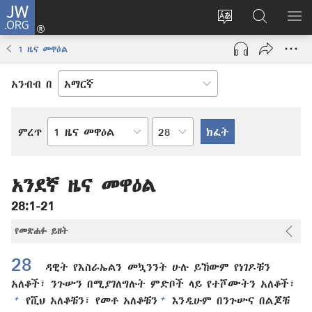
JW.ORG
ግባ
(አዲስ
የድረ
JW.ORG
መ
ዊንዶው
ገጹን
ላይ
አሳ
1 ዜና መዋዕል
ክፈት)
ቋንቋ
መፈለጊያ
ለውጥ
አንብብ በ
በምዕራፍ
ምረጥ
የመጽሐፍ
ቅዱስ
መጽሐፍ
አንደኛ ዜና መዋዕል
28:1-21
የመጽሐፉ ይዘት
28
ዳዊት የእስራኤልን መኳንንት ሁሉ ይኸውም የነገዶቹን
አለቆች፣ ንጉሡን በሚያገለግሉት ምድቦች ላይ የተሾሙትን አለቆች፣
+
+
የሺህ አለቆቹን፣ የመቶ አለቆቹን
እንዲሁም በንጉሡና በልጆቹ