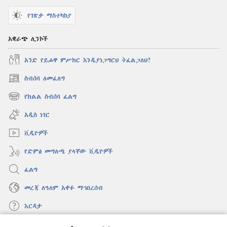
የገጽታ ማስተካከያ
አቋራጭ ሊንኮች
አንድ የይሖዋ ምሥክር እንዲያነጋግርህ ትፈልጋለህ?
ስብሰባ ለመፈለግ
(አዲስ
ዊንዶው
የክልል ስብሰባ ፈልግ
(አዲስ
ክፈት)
ዊንዶው
አዲስ ነገር
ክፈት)
ቪዲዮዎች
የድምፅ መግለጫ ያላቸው ቪዲዮዎች
ፈልግ
መረጃ ለዓለም አቀፉ ማኅበረሰብ
እርዳታ