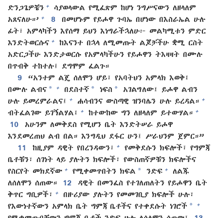
+
ድንጋጌዎቼን
ሳያወላውል የሚፈጽም ከሆነ ንግሥናውን ለዘላለም
+
አጸናለሁ።’
8
በመሆኑም የይሖዋ ጉባኤ በሆነው በእስራኤል ሁሉ
ፊት፣ አምላካችን እየሰማ ይህን እነግራችኋለሁ፦ መልካሚቱን ምድር
+
እንድትወርሱና
ከእናንተ በኋላ ለሚመጡት ልጆቻችሁ ቋሚ ርስት
አድርጋችሁ እንድታወርሱ የአምላካችሁን የይሖዋን ትእዛዛት በሙሉ
በጥብቅ ተከተሉ፤ ደግሞም ፈልጉ።
9
“አንተም ልጄ ሰለሞን ሆይ፣ የአባትህን አምላክ እወቅ፤
*
*
*
+
በሙሉ ልብና
በደስተኛ
ነፍስ
አገልግለው፤ ይሖዋ ልብን
+
+
ሁሉ ይመረምራልና፤
ሐሳብንና ውስጣዊ ዝንባሌን ሁሉ ይረዳል።
+
+
ብትፈልገው ይገኝልሃል፤
ከተውከው ግን ለዘላለም ይተውሃል።
10
አሁንም ለመቅደስ የሚሆን ቤት እንድትሠራ ይሖዋ
እንደመረጠህ ልብ በል። እንግዲህ ደፋር ሁን፤ ሥራህንም ጀምር።”
+
11
ከዚያም ዳዊት የበረንዳውን፣
የመቅደሱን ክፍሎች፣ የግምጃ
ቤቶቹን፣ ሰገነት ላይ ያሉትን ክፍሎች፣ የውስጠኛዎቹን ክፍሎችና
*
+
+
የስርየት መክደኛው
የሚቀመጥበትን ክፍል
ንድፍ
ለልጁ
ለሰለሞን ሰጠው።
12
ዳዊት በመንፈስ የተገለጠለትን የይሖዋን ቤት
+
ቅጥር ግቢዎች፣
በዙሪያው ያሉትን የመመገቢያ ክፍሎች ሁሉ፣
*
+
የእውነተኛውን አምላክ ቤት ግምጃ ቤቶችና የተቀደሱት ነገሮች
የሚቀመጡባቸውን ግምጃ ቤቶች ንድፍ ሁሉ ለሰለሞን ሰጠው፤
13