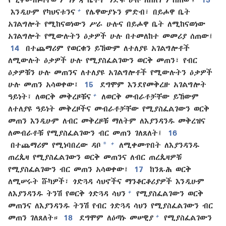
+
እንዲሁም የካህናቱንና
የሌዋውያኑን ምድብ፣ በይሖዋ ቤት
አገልግሎት የሚከናወነውን ሥራ ሁሉና በይሖዋ ቤት ለሚከናወነው
አገልግሎት የሚውሉትን ዕቃዎች ሁሉ በተመለከተ መመሪያ ሰጠው፤
14
በተጨማሪም የወርቁን ይኸውም ለተለያዩ አገልግሎቶች
ለሚውሉት ዕቃዎች ሁሉ የሚያስፈልገውን ወርቅ መጠን፣ የብር
ዕቃዎቹን ሁሉ መጠንና ለተለያዩ አገልግሎቶች የሚውሉትን ዕቃዎች
ሁሉ መጠን አሳወቀው፤
15
ደግሞም እንደየመቅረዙ አገልግሎት
+
ዓይነት፣ ለወርቅ መቅረዞቹና
ለወርቅ መብራቶቻቸው ይኸውም
ለተለያዩ ዓይነት መቅረዞችና መብራቶቻቸው የሚያስፈልገውን ወርቅ
መጠን እንዲሁም ለብር መቅረዞቹ ማለትም ለእያንዳንዱ መቅረዝና
ለመብራቶቹ የሚያስፈልገውን ብር መጠን ገለጸለት፤
16
*
+
በተጨማሪም የሚነባበረው ዳቦ
ለሚቀመጥበት ለእያንዳንዱ
ጠረጴዛ የሚያስፈልገውን ወርቅ መጠንና ለብር ጠረጴዛዎቹ
የሚያስፈልገውን ብር መጠን አሳወቀው፤
17
ከንጹሕ ወርቅ
ለሚሠሩት ሹካዎች፣ ጎድጓዳ ሳህኖችና ማንቆርቆሪያዎች እንዲሁም
+
ለእያንዳንዱ ትንሽ የወርቅ ጎድጓዳ ሳህን
የሚያስፈልገውን ወርቅ
መጠንና ለእያንዳንዱ ትንሽ የብር ጎድጓዳ ሳህን የሚያስፈልገውን ብር
+
መጠን ገለጸለት።
18
ደግሞም ለዕጣኑ መሠዊያ
የሚያስፈልገውን