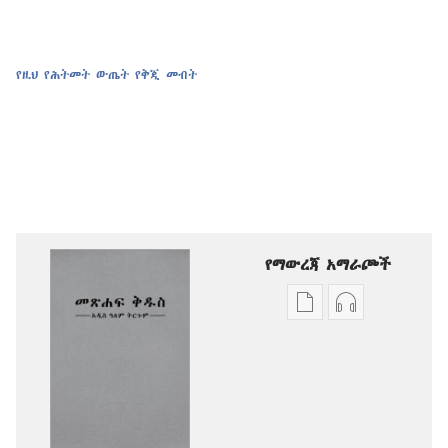
የዚህ የሕትመት ውጤት የቅጂ መብት
የማውረጃ አማራጮች
የሕትመት
ኦዲዮዎችን
ውጤቶችን
ማውረድ
ማውረድ
የሚቻልባቸው
የሚቻልባቸው
አማራጮች
አማራጮች
አዲስ
አዲስ
ዓለም