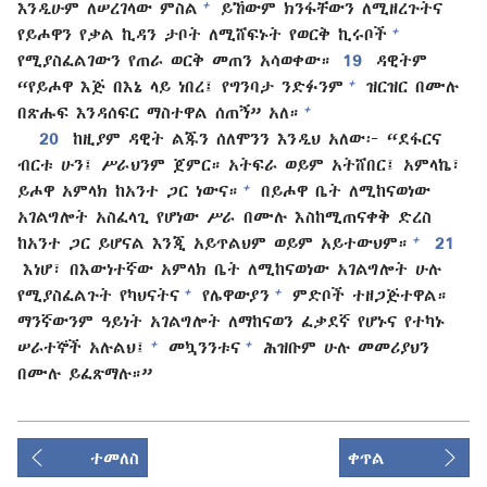
+
እንዲሁም ለሠረገላው ምስል
ይኸውም ክንፋቸውን ለሚዘረጉትና
+
የይሖዋን የቃል ኪዳን ታቦት ለሚሸፍኑት የወርቅ ኪሩቦች
የሚያስፈልገውን የጠራ ወርቅ መጠን አሳወቀው።
19
ዳዊትም
+
“የይሖዋ እጅ በእኔ ላይ ነበረ፤ የግንባታ ንድፉንም
ዝርዝር በሙሉ
+
በጽሑፍ እንዳሰፍር ማስተዋል ሰጠኝ” አለ።
20
ከዚያም ዳዊት ልጁን ሰለሞንን እንዲህ አለው፦ “ደፋርና
ብርቱ ሁን፤ ሥራህንም ጀምር። አትፍራ ወይም አትሸበር፤ አምላኬ፣
+
ይሖዋ አምላክ ከአንተ ጋር ነውና።
በይሖዋ ቤት ለሚከናወነው
አገልግሎት አስፈላጊ የሆነው ሥራ በሙሉ እስከሚጠናቀቅ ድረስ
+
ከአንተ ጋር ይሆናል እንጂ አይጥልህም ወይም አይተውህም።
21
እነሆ፣ በእውነተኛው አምላክ ቤት ለሚከናወነው አገልግሎት ሁሉ
+
+
የሚያስፈልጉት የካህናትና
የሌዋውያን
ምድቦች ተዘጋጅተዋል።
ማንኛውንም ዓይነት አገልግሎት ለማከናወን ፈቃደኛ የሆኑና የተካኑ
+
+
ሠራተኞች አሉልህ፤
መኳንንቱና
ሕዝቡም ሁሉ መመሪያህን
በሙሉ ይፈጽማሉ።”
ተመለስ
ቀጥል