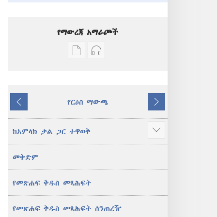
የማውረጃ አማራጮች
የሕትመት
ኦዲዮዎችን
ውጤቶችን
ማውረድ
ማውረድ
የሚቻልባቸው
የሚቻልባቸው
አማራጮች
የርዕስ ማውጫ
አማራጮች
አዲስ
ተመለስ
ቀጥል
አዲስ
ዓለም
ዓለም
ትርጉም
ከአምላክ ቃል ጋር ተዋወቅ
ተጨማሪ
ትርጉም
መጽሐፍ
አሳይ
መጽሐፍ
ቅዱስ
መቅድም
ቅዱስ
የመጽሐፍ ቅዱስ መጻሕፍት
የመጽሐፍ ቅዱስ መጻሕፍት ሰንጠረዥ