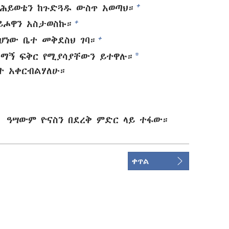
+
 ሕይወቴን ከጉድጓዱ ውስጥ አወጣህ።
+
ይሖዋን አስታወስኩ።
+
ሆነው ቤተ መቅደስህ ገባ።
*
ማኝ ፍቅር የሚያሳያቸውን ይተዋሉ።
ት አቀርብልሃለሁ።
፤ ዓሣውም ዮናስን በደረቅ ምድር ላይ ተፋው።
ቀጥል