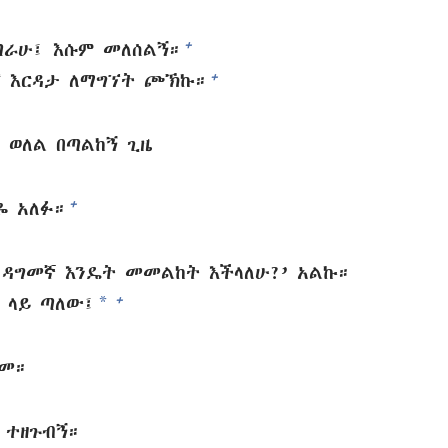
+
ጣራሁ፤ እሱም መለሰልኝ።
+
 እርዳታ ለማግኘት ጮኽኩ።
 ወለል በጣልከኝ ጊዜ
+
ዬ አለፉ።
 ዳግመኛ እንዴት መመልከት እችላለሁ?’ አልኩ።
*
+
 ላይ ጣለው፤
ጠመ።
 ተዘጉብኝ።