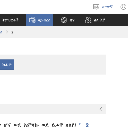
አማርኛ
ቋንቋ
ምረጥ
 ትምህርቶች
ላይብረሪ
ዜና
ስለ እኛ
ናስ
2
+
 ሆኖ ወደ አምላኩ ወደ ይሖዋ ጸለየ፤
2