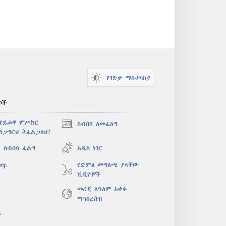
የገጽታ ማስተካከያ
ኮች
 የይሖዋ ምሥክር
ስብሰባ ለመፈለግ
(አዲስ
ነጋግርህ ትፈልጋለህ?
ዊንዶው
ክፈት)
 ስብሰባ ፈልግ
አዲስ ነገር
የድምፅ መግለጫ ያላቸው
ዎች
ቪዲዮዎች
መረጃ ለዓለም አቀፉ
ማኅበረሰብ
ታ