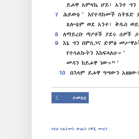
ይሖዋ አምላኬ ሆይ፣ አንተ ግን
*
7
ሕይወቴ
እየተዳከመች ስትሄድ 
ጸሎቴም ወደ አንተ፣ ቅዱስ ወደ
8
ለማይረቡ ጣዖቶች ያደሩ ሰዎች ታ
9
እኔ ግን በምስጋና ድምፅ መሥዋዕ
+
የተሳልኩትን እከፍላለሁ።
+
መዳን ከይሖዋ ነው።”
10
በኋላም ይሖዋ ዓሣውን አዘዘው
ተመለስ
የዚህ የሕትመት ውጤት የቅጂ መብት