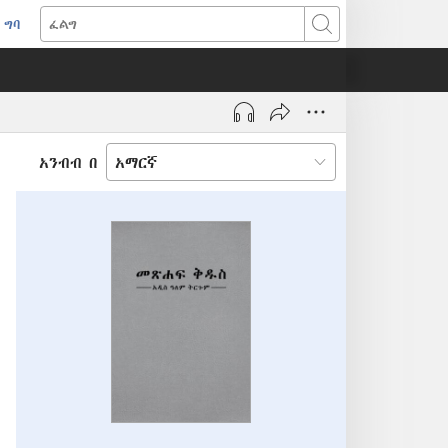
ግባ
(አዲስ
ፈልግ
ዊንዶው
ክፈት)
አንብብ በ