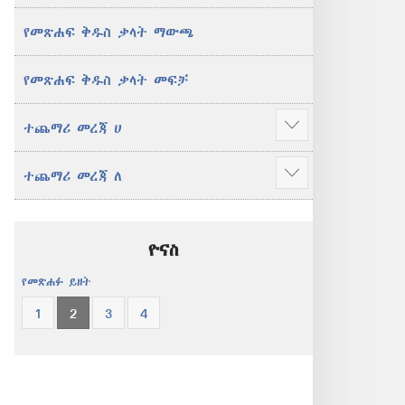
የመጽሐፍ ቅዱስ ቃላት ማውጫ
የመጽሐፍ ቅዱስ ቃላት መፍቻ
ተጨማሪ መረጃ ሀ
ተጨማሪ
አሳይ
ተጨማሪ መረጃ ለ
ተጨማሪ
አሳይ
ዮናስ
የመጽሐፉ ይዘት
1
2
3
4