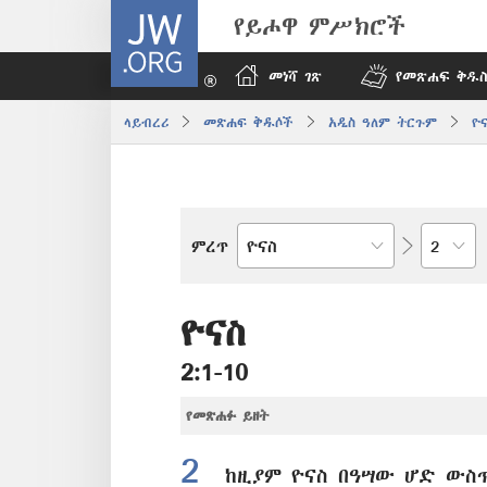
JW.ORG
የይሖዋ ምሥክሮች
መነሻ ገጽ
የመጽሐፍ ቅዱስ
ላይብረሪ
መጽሐፍ ቅዱሶች
አዲስ ዓለም ትርጉም
ዮ
በምዕራፍ
ምረጥ
የመጽሐፍ
ቅዱስ
መጽሐፍ
ዮናስ
2:1-10
የመጽሐፉ ይዘት
2
ከዚያም ዮናስ በዓሣው ሆድ ውስጥ