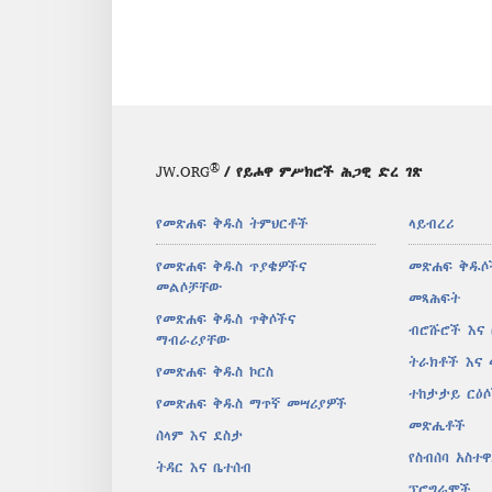
®
JW.ORG
/ የይሖዋ ምሥክሮች ሕጋዊ ድረ ገጽ
የመጽሐፍ ቅዱስ ትምህርቶች
ላይብረሪ
የመጽሐፍ ቅዱስ ጥያቄዎችና
መጽሐፍ ቅዱሶ
መልሶቻቸው
መጻሕፍት
የመጽሐፍ ቅዱስ ጥቅሶችና
ብሮሹሮች እና
ማብራሪያቸው
ትራክቶች እና
የመጽሐፍ ቅዱስ ኮርስ
ተከታታይ ርዕ
የመጽሐፍ ቅዱስ ማጥኛ መሣሪያዎች
መጽሔቶች
ሰላም እና ደስታ
የስብሰባ አስተ
ትዳር እና ቤተሰብ
ፕሮግራሞች