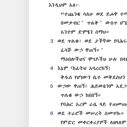
እንዲህም አለ፦
“ተጨንቄ ሳለሁ ወደ ይሖዋ ተ
*
*
በመቃብር
ጥልቅ
ውስጥ ሆኜ
አንተም ድምፄን ሰማህ።
3
ወደ ጥልቁ፣ ወደ ታችኛው የባሕሩ
+
ፈሳሹ ውኃ ዋጠኝ።
ማዕበሎችህና ሞገዶችህ ሁሉ በላ
4
እኔም ‘ከፊትህ አባረርከኝ!
ቅዱስ የሆነውን ቤተ መቅደስህን
5
ውኃው ዋጠኝ፤ ሕይወቴንም አደጋ
ጥልቁ ውኃ ከበበኝ።
የባሕር አረም ራሴ ላይ ተጠመ
6
ወደ ተራሮች መሠረት ሰመጥኩ።
የምድር መቀርቀሪያዎች ለዘላለም