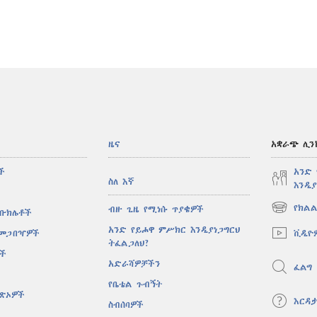
ዜና
አቋራጭ ሊን
ች
አንድ
ስለ እኛ
እንዲያ
የክልል
ብዙ ጊዜ የሚነሱ ጥያቄዎች
 ቡክሌቶች
(አዲስ
ዊንዶው
አንድ የይሖዋ ምሥክር እንዲያነጋግርህ
ቪዲዮ
 መጋበዣዎች
ክፈት)
ትፈልጋለህ?
ሶች
አድራሻዎቻችን
ፈልግ
የቤቴል ጉብኝት
ዋጽኦዎች
እርዳ
ስብሰባዎች