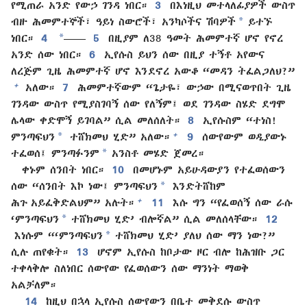
የሚጠራ አንድ የውኃ ገንዳ ነበር።
3
በእነዚህ መተላለፊያዎች ውስጥ
*
ብዙ ሕመምተኞች፣ ዓይነ ስውሮች፣ አንካሶችና ሽባዎች
ይተኙ
*
ነበር።
4
——
5
በዚያም ለ38 ዓመት ሕመምተኛ ሆኖ የኖረ
አንድ ሰው ነበር።
6
ኢየሱስ ይህን ሰው በዚያ ተኝቶ አየውና
ለረጅም ጊዜ ሕመምተኛ ሆኖ እንደኖረ አውቆ “መዳን ትፈልጋለህ?”
+
አለው።
7
ሕመምተኛውም “ጌታዬ፣ ውኃው በሚናወጥበት ጊዜ
ገንዳው ውስጥ የሚያስገባኝ ሰው የለኝም፤ ወደ ገንዳው ስሄድ ደግሞ
ሌላው ቀድሞኝ ይገባል” ሲል መለሰለት።
8
ኢየሱስም “ተነስ!
*
+
ምንጣፍህን
ተሸክመህ ሂድ” አለው።
9
ሰውየውም ወዲያውኑ
*
ተፈወሰ፤ ምንጣፉንም
አንስቶ መሄድ ጀመረ።
ቀኑም ሰንበት ነበር።
10
በመሆኑም አይሁዳውያን የተፈወሰውን
*
ሰው “ሰንበት እኮ ነው፤ ምንጣፍህን
እንድትሸከም
+
ሕጉ አይፈቅድልህም” አሉት።
11
እሱ ግን “የፈወሰኝ ሰው ራሱ
*
‘ምንጣፍህን
ተሸክመህ ሂድ’ ብሎኛል” ሲል መለሰላቸው።
12
*
እነሱም “‘ምንጣፍህን
ተሸክመህ ሂድ’ ያለህ ሰው ማን ነው?”
ሲሉ ጠየቁት።
13
ሆኖም ኢየሱስ ከቦታው ዞር ብሎ ከሕዝቡ ጋር
ተቀላቅሎ ስለነበር ሰውየው የፈወሰውን ሰው ማንነት ማወቅ
አልቻለም።
14
ከዚህ በኋላ ኢየሱስ ሰውየውን በቤተ መቅደሱ ውስጥ