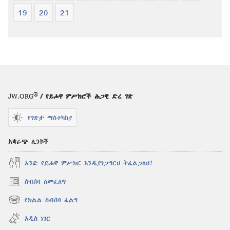
19
20
21
®
JW.ORG
/ የይሖዋ ምሥክሮች ሕጋዊ ድረ ገጽ
የገጽታ ማስተካከያ
አቋራጭ ሊንኮች
አንድ የይሖዋ ምሥክር እንዲያነጋግርህ ትፈልጋለህ?
ስብሰባ ለመፈለግ
(አዲስ
ዊንዶው
የክልል ስብሰባ ፈልግ
(አዲስ
ክፈት)
ዊንዶው
አዲስ ነገር
ክፈት)