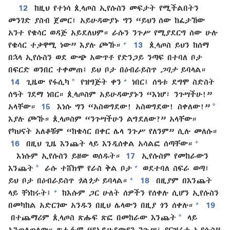
12
ከዚህ የተነሳ ጲላጦስ ኢየሱስን መፍታት የሚችልበትን
መንገድ ያስብ ጀመር፤ አይሁዳውያኑ ግን “ይህን ሰው ከፈታኸው
አንተ የቄሳር ወዳጅ አይደለህም። ራሱን ንጉሥ የሚያደርግ ሰው ሁሉ
+
የቄሳር ተቃዋሚ ነው” እያሉ ጮኹ።
13
ጲላጦስ ይህን ከሰማ
በኋላ ኢየሱስን ወደ ውጭ አውጥቶ የድንጋይ ንጣፍ በተባለ ቦታ
በፍርድ ወንበር ተቀመጠ፤ ይህ ቦታ በዕብራይስጥ
ጋባታ
ይባላል።
*
+
14
ጊዜው የፋሲካ
የዝግጅት ቀን
ነበር፤ ሰዓቱ ደግሞ ስድስት
ሰዓት ገደማ ነበር። ጲላጦስም አይሁዳውያኑን “እነሆ፣ ንጉሣችሁ!”
*
አላቸው።
15
እነሱ ግን “አስወግደው! አስወግደው! ስቀለው!”
እያሉ ጮኹ። ጲላጦስም “ንጉሣችሁን ልግደለው?” አላቸው።
የካህናት አለቆቹም “ከቄሳር በቀር ሌላ ንጉሥ የለንም” ሲሉ መለሱ።
+
16
በዚህ ጊዜ እንጨት ላይ እንዲሰቀል አሳልፎ ሰጣቸው።
እነሱም ኢየሱስን ይዘው ወሰዱት።
17
ኢየሱስም የመከራውን
*
+
እንጨት
ራሱ ተሸክሞ የራስ ቅል ቦታ
ወደተባለ ስፍራ ወጣ፤
+
ይህ ቦታ በዕብራይስጥ
ጎልጎታ
ይባላል።
18
በዚያም በእንጨት
+
ላይ ቸነከሩት፤
ከእሱም ጋር ሁለት ሰዎችን የሰቀሉ ሲሆን ኢየሱስን
+
በመካከል አድርገው አንዱን በዚህ ሌላውን በዚያ ጎን ሰቀሉ።
19
*
በተጨማሪም ጲላጦስ ጽሑፍ ጽፎ በመከራው እንጨት
ላይ
አንጠለጠለው። ጽሑፉም “የአይሁዳውያን ንጉሥ፣ የናዝሬቱ ኢየሱስ”