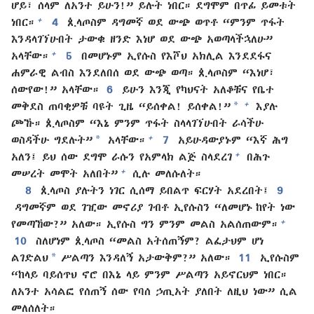
ሆይ፣ ሰላም ለአንተ ይሁን!” ይሉት ነበር። ደግሞም በጥፊ ይመቱት
+
ነበር።
4
ጲላጦስም ዳግመኛ ወደ ውጭ ወጥቶ “ምንም ጥፋት
እንዳላገኘሁበት ታውቁ ዘንድ እነሆ ወደ ውጭ አወጣላችኋለሁ”
+
አላቸው።
5
በመሆኑም ኢየሱስ የእሾህ አክሊል እንደደፋና
ሐምራዊ ልብስ እንደለበሰ ወደ ውጭ ወጣ። ጲላጦስም “እነሆ፣
ሰውየው!” አላቸው።
6
ይሁን እንጂ የካህናት አለቆቹና የቤተ
*
+
መቅደስ ጠባቂዎቹ ባዩት ጊዜ “ይሰቀል! ይሰቀል!”
እያሉ
ጮኹ። ጲላጦስም “እኔ ምንም ጥፋት ስላላገኘሁበት ራሳችሁ
*
+
ወስዳችሁ ግደሉት”
አላቸው።
7
አይሁዳውያኑም “እኛ ሕግ
+
አለን፤ ይህ ሰው ደግሞ ራሱን የአምላክ ልጅ ስላደረገ
በሕጉ
+
መሠረት መሞት አለበት”
ሲሉ መለሱለት።
8
ጲላጦስ ያሉትን ነገር ሲሰማ ይበልጥ ፍርሃት አደረበት፤
9
ዳግመኛም ወደ ገዢው መኖሪያ ገብቶ ኢየሱስን “ለመሆኑ ከየት ነው
+
የመጣኸው?” አለው። ኢየሱስ ግን ምንም መልስ አልሰጠውም።
10
ስለሆነም ጲላጦስ “መልስ አትሰጠኝም? ልፈታህም ሆነ
*
ልገድልህ
ሥልጣን እንዳለኝ አታውቅም?” አለው።
11
ኢየሱስም
“ከላይ ባይሰጥህ ኖሮ በእኔ ላይ ምንም ሥልጣን አይኖርህም ነበር።
ለአንተ አሳልፎ የሰጠኝ ሰው የባሰ ኃጢአት ያለበት ለዚህ ነው” ሲል
መለሰለት።