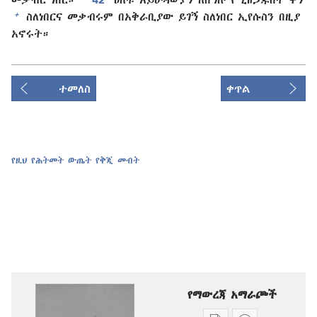
+
ስለነበርና መቃብሩም በአቅራቢያው ይገኝ ስለነበር ኢየሱስን በዚያ
አኖሩት።
ተመለስ
ቀጥል
የዚህ የሕትመት ውጤት የቅጂ መብት
የማውረጃ አማራጮች