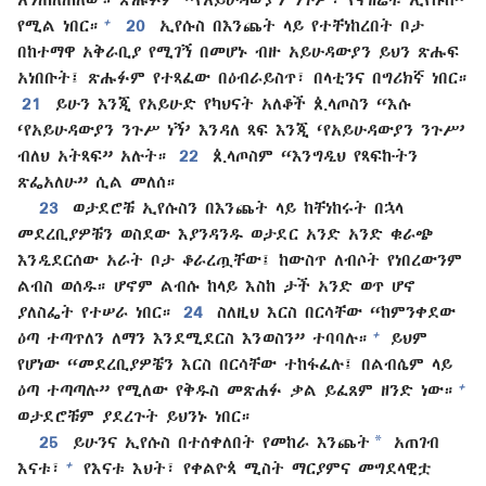
+
የሚል ነበር።
20
ኢየሱስ በእንጨት ላይ የተቸነከረበት ቦታ
በከተማዋ አቅራቢያ የሚገኝ በመሆኑ ብዙ አይሁዳውያን ይህን ጽሑፍ
አነበቡት፤ ጽሑፉም የተጻፈው በዕብራይስጥ፣ በላቲንና በግሪክኛ ነበር።
21
ይሁን እንጂ የአይሁድ የካህናት አለቆች ጲላጦስን “እሱ
‘የአይሁዳውያን ንጉሥ ነኝ’ እንዳለ ጻፍ እንጂ ‘የአይሁዳውያን ንጉሥ’
ብለህ አትጻፍ” አሉት።
22
ጲላጦስም “እንግዲህ የጻፍኩትን
ጽፌአለሁ” ሲል መለሰ።
23
ወታደሮቹ ኢየሱስን በእንጨት ላይ ከቸነከሩት በኋላ
መደረቢያዎቹን ወስደው እያንዳንዱ ወታደር አንድ አንድ ቁራጭ
እንዲደርሰው አራት ቦታ ቆራረጧቸው፤ ከውስጥ ለብሶት የነበረውንም
ልብስ ወሰዱ። ሆኖም ልብሱ ከላይ እስከ ታች አንድ ወጥ ሆኖ
ያለስፌት የተሠራ ነበር።
24
ስለዚህ እርስ በርሳቸው “ከምንቀደው
+
ዕጣ ተጣጥለን ለማን እንደሚደርስ እንወስን” ተባባሉ።
ይህም
የሆነው “መደረቢያዎቼን እርስ በርሳቸው ተከፋፈሉ፤ በልብሴም ላይ
+
ዕጣ ተጣጣሉ” የሚለው የቅዱስ መጽሐፉ ቃል ይፈጸም ዘንድ ነው።
ወታደሮቹም ያደረጉት ይህንኑ ነበር።
*
25
ይሁንና ኢየሱስ በተሰቀለበት የመከራ እንጨት
አጠገብ
+
እናቱ፣
የእናቱ እህት፣ የቀልዮጳ ሚስት ማርያምና መግደላዊቷ