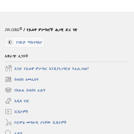
®
JW.ORG
/ የይሖዋ ምሥክሮች ሕጋዊ ድረ ገጽ
የገጽታ ማስተካከያ
አቋራጭ ሊንኮች
አንድ የይሖዋ ምሥክር እንዲያነጋግርህ ትፈልጋለህ?
ስብሰባ ለመፈለግ
(አዲስ
ዊንዶው
የክልል ስብሰባ ፈልግ
(አዲስ
ክፈት)
ዊንዶው
አዲስ ነገር
ክፈት)
ቪዲዮዎች
የድምፅ መግለጫ ያላቸው ቪዲዮዎች
ፈልግ