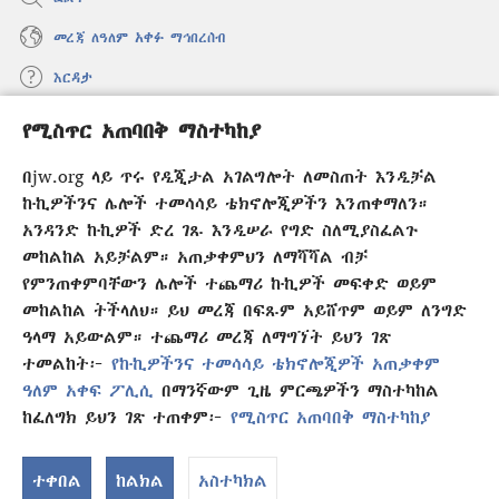
መረጃ ለዓለም አቀፉ ማኅበረሰብ
እርዳታ
የሚስጥር አጠባበቅ ማስተካከያ
መዋጮዎች
(አዲስ
ዊንዶው
በjw.org ላይ ጥሩ የዲጂታል አገልግሎት ለመስጠት እንዲቻል
ክፈት)
የመጠበቂያ ግንብ የኢንተርኔት ቤተ መጻሕፍት
ኩኪዎችንና ሌሎች ተመሳሳይ ቴክኖሎጂዎችን እንጠቀማለን።
(አዲስ
ዊንዶው
አንዳንድ ኩኪዎች ድረ ገጹ እንዲሠራ የግድ ስለሚያስፈልጉ
®
JW Hub
ክፈት)
መከልከል አይቻልም። አጠቃቀምህን ለማሻሻል ብቻ
(አዲስ
ዊንዶው
የምንጠቀምባቸውን ሌሎች ተጨማሪ ኩኪዎች መፍቀድ ወይም
®
JW Library
አፕሊኬሽን
ክፈት)
መከልከል ትችላለህ። ይህ መረጃ በፍጹም አይሸጥም ወይም ለንግድ
ዓላማ አይውልም። ተጨማሪ መረጃ ለማግኘት ይህን ገጽ
ተመልከት፦
የኩኪዎችንና ተመሳሳይ ቴክኖሎጂዎች አጠቃቀም
ዓለም አቀፍ ፖሊሲ
በማንኛውም ጊዜ ምርጫዎችን ማስተካከል
Copyright
© 2026 Watch Tower Bible and Tract Society of Pennsylvania.
ከፈለግክ ይህን ገጽ ተጠቀም፦
የሚስጥር አጠባበቅ ማስተካከያ
የር
የአጠቃቀም ውል
|
ሚስጥር የመጠበቅ ፖሊሲ
|
የሚስጥር አጠባበቅ ማስተካከያ
ማ
ተቀበል
ከልክል
አስተካክል
አ