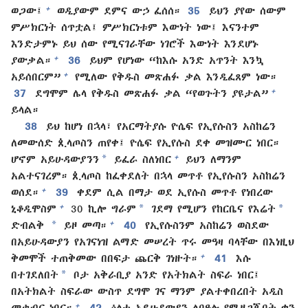
+
ወጋው፤
ወዲያውም ደምና ውኃ ፈሰሰ።
35
ይህን ያየው ሰውም
ምሥክርነት ሰጥቷል፤ ምሥክርነቱም እውነት ነው፤ እናንተም
እንድታምኑ ይህ ሰው የሚናገራቸው ነገሮች እውነት እንደሆኑ
+
ያውቃል።
36
ይህም የሆነው “ከእሱ አንድ አጥንት እንኳ
+
አይሰበርም”
የሚለው የቅዱስ መጽሐፉ ቃል እንዲፈጸም ነው።
+
37
ደግሞም ሌላ የቅዱስ መጽሐፉ ቃል “የወጉትን ያዩታል”
ይላል።
38
ይህ ከሆነ በኋላ፣ የአርማትያሱ ዮሴፍ የኢየሱስን አስከሬን
ለመውሰድ ጲላጦስን ጠየቀ፤ ዮሴፍ የኢየሱስ ደቀ መዝሙር ነበር።
*
+
ሆኖም አይሁዳውያንን
ይፈራ ስለነበር
ይህን ለማንም
አልተናገረም። ጲላጦስ ከፈቀደለት በኋላ መጥቶ የኢየሱስን አስከሬን
+
ወሰደ።
39
ቀደም ሲል በማታ ወደ ኢየሱስ መጥቶ የነበረው
*
*
+
ኒቆዲሞስም
30 ኪሎ ግራም
ገደማ የሚሆን የከርቤና የእሬት
*
+
ድብልቅ
ይዞ መጣ።
40
የኢየሱስንም አስከሬን ወስደው
በአይሁዳውያን የአገናነዝ ልማድ መሠረት ጥሩ መዓዛ ባላቸው በእነዚህ
+
ቅመሞች ተጠቅመው በበፍታ ጨርቅ ገነዙት።
41
እሱ
*
በተገደለበት
ቦታ አቅራቢያ አንድ የአትክልት ስፍራ ነበር፤
በአትክልት ስፍራው ውስጥ ደግሞ ገና ማንም ያልተቀበረበት አዲስ
+
መቃብር ነበር።
42
ዕለቱ አይሁዳውያን ለበዓሉ የሚዘጋጁበት ቀን