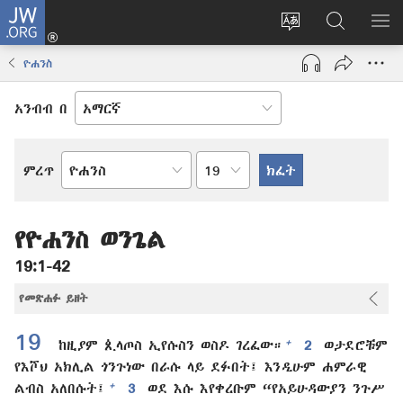
JW.ORG
ግባ
(አዲስ
የድረ
JW.ORG
መ
ዊንዶው
ገጹን
ላይ
አሳ
ዮሐንስ
ክፈት)
ቋንቋ
መፈለጊያ
ለውጥ
አንብብ በ
በምዕራፍ
ምረጥ
የመጽሐፍ
ቅዱስ
መጽሐፍ
የዮሐንስ ወንጌል
19:1-42
የመጽሐፉ ይዘት
19
+
ከዚያም ጲላጦስ ኢየሱስን ወስዶ ገረፈው።
2
ወታደሮቹም
የእሾህ አክሊል ጎንጉነው በራሱ ላይ ደፉበት፤ እንዲሁም ሐምራዊ
+
ልብስ አለበሱት፤
3
ወደ እሱ እየቀረቡም “የአይሁዳውያን ንጉሥ