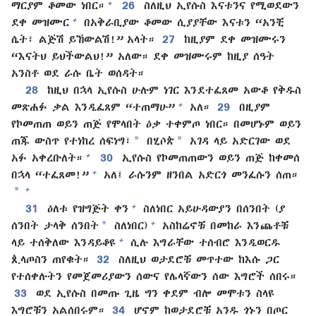
+
ማርያም ቆመው ነበር።
26
ስለዚህ ኢየሱስ እናቱንና የሚወደውን
+
ደቀ መዝሙር
በአቅራቢያው ቆመው ሲያያቸው እናቱን “አንቺ
ሴት፣ ልጅሽ ይኸውልሽ!” አላት።
27
ከዚያም ደቀ መዝሙሩን
“እናትህ ይህችውልህ!” አለው። ደቀ መዝሙሩም ከዚያ ሰዓት
አንስቶ ወደ ራሱ ቤት ወሰዳት።
28
ከዚህ በኋላ ኢየሱስ ሁሉም ነገር እንደተፈጸመ አውቆ የቅዱስ
+
መጽሐፉ ቃል እንዲፈጸም “ተጠማሁ”
አለ።
29
በዚያም
የኮመጠጠ ወይን ጠጅ የሞላበት ዕቃ ተቀምጦ ነበር። በመሆኑም ወይን
*
*
ጠጁ ውስጥ የተነከረ ሰፍነግ፣
በሂሶጵ
አገዳ ላይ አድርገው ወደ
+
አፉ አቀረቡለት።
30
ኢየሱስ የኮመጠጠውን ወይን ጠጅ ከቀመሰ
+
በኋላ “ተፈጸመ!”
አለ፤ ራሱንም ዘንበል አድርጎ መንፈሱን ሰጠ።
*
+
+
31
ዕለቱ የዝግጅት ቀን
ስለነበር አይሁዳውያን በሰንበት (ያ
*
+
ሰንበት ታላቅ ሰንበት
ስለነበር)
አስከሬኖቹ በመከራ እንጨቶቹ
+
ላይ ተሰቅለው እንዳይቆዩ
ሲሉ እግራቸው ተሰብሮ እንዲወርዱ
ጲላጦስን ጠየቁት።
32
ስለዚህ ወታደሮቹ መጥተው ከእሱ ጋር
የተሰቀሉትን የመጀመሪያውን ሰውና የሌላኛውን ሰው እግሮች ሰበሩ።
33
ወደ ኢየሱስ በመጡ ጊዜ ግን ቀደም ብሎ መሞቱን ስላዩ
እግሮቹን አልሰበሩም።
34
ሆኖም ከወታደሮቹ አንዱ ጎኑን በጦር