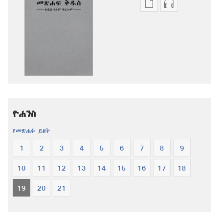
የሕትመት
ኦዲዮዎችን
ውጤቶችን
ማውረድ
ማውረድ
የሚቻልባቸው
የሚቻልባቸው
አማራጮች
አማራጮች
አዲስ
አዲስ
ዓለም
ዓለም
ትርጉም
ትርጉም
መጽሐፍ
መጽሐፍ
ቅዱስ
ዮሐንስ
ቅዱስ
የመጽሐፉ ይዘት
1
2
3
4
5
6
7
8
9
10
11
12
13
14
15
16
17
18
19
20
21