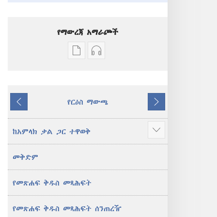
የማውረጃ አማራጮች
የሕትመት
ኦዲዮዎችን
ውጤቶችን
ማውረድ
ማውረድ
የሚቻልባቸው
የሚቻልባቸው
አማራጮች
የርዕስ ማውጫ
አማራጮች
አዲስ
ተመለስ
ቀጥል
አዲስ
ዓለም
ዓለም
ትርጉም
ከአምላክ ቃል ጋር ተዋወቅ
ተጨማሪ
ትርጉም
መጽሐፍ
አሳይ
መጽሐፍ
ቅዱስ
መቅድም
ቅዱስ
የመጽሐፍ ቅዱስ መጻሕፍት
የመጽሐፍ ቅዱስ መጻሕፍት ሰንጠረዥ