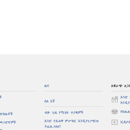
ዜና
አቋራጭ ሊን
ች
አንድ
ስለ እኛ
እንዲያ
የክልል
ብዙ ጊዜ የሚነሱ ጥያቄዎች
 ቡክሌቶች
(አዲስ
ዊንዶው
አንድ የይሖዋ ምሥክር እንዲያነጋግርህ
ቪዲዮ
 መጋበዣዎች
ክፈት)
ትፈልጋለህ?