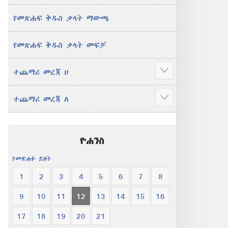
የመጽሐፍ ቅዱስ ቃላት ማውጫ
የመጽሐፍ ቅዱስ ቃላት መፍቻ
ተጨማሪ መረጃ ሀ
ተጨማሪ
አሳይ
ተጨማሪ መረጃ ለ
ተጨማሪ
አሳይ
ዮሐንስ
የመጽሐፉ ይዘት
1
2
3
4
5
6
7
8
9
10
11
12
13
14
15
16
17
18
19
20
21