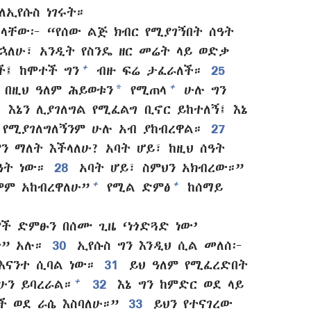
ለኢየሱስ ነገሩት።
ሰላቸው፦ “የሰው ልጅ ክብር የሚያገኝበት ሰዓት
ኋለሁ፣ አንዲት የስንዴ ዘር መሬት ላይ ወድቃ
+
ች፤ ከሞተች ግን
ብዙ ፍሬ ታፈራለች።
25
*
+
በዚህ ዓለም ሕይወቱን
የሚጠላ
ሁሉ ግን
6
እኔን ሊያገለግል የሚፈልግ ቢኖር ይከተለኝ፤ እኔ
የሚያገለግለኝንም ሁሉ አብ ያከብረዋል።
27
ን ማለት እችላለሁ? አባት ሆይ፣ ከዚህ ሰዓት
ዓት ነው።
28
አባት ሆይ፣ ስምህን አክብረው።”
+
+
ሞም አከብረዋለሁ”
የሚል ድምፅ
ከሰማይ
ች ድምፁን በሰሙ ጊዜ ‘ነጎድጓድ ነው’
” አሉ።
30
ኢየሱስ ግን እንዲህ ሲል መለሰ፦
እናንተ ሲባል ነው።
31
ይህ ዓለም የሚፈረድበት
+
ሁን ይባረራል።
32
እኔ ግን ከምድር ወደ ላይ
ች ወደ ራሴ እስባለሁ።”
33
ይህን የተናገረው