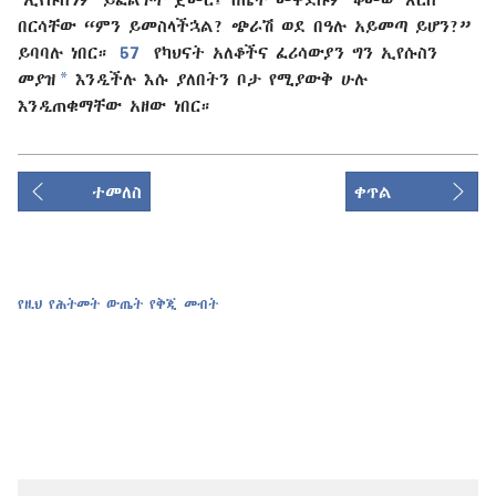
በርሳቸው “ምን ይመስላችኋል? ጭራሽ ወደ በዓሉ አይመጣ ይሆን?”
ይባባሉ ነበር።
57
የካህናት አለቆችና ፈሪሳውያን ግን ኢየሱስን
*
መያዝ
እንዲችሉ እሱ ያለበትን ቦታ የሚያውቅ ሁሉ
እንዲጠቁማቸው አዘው ነበር።
ተመለስ
ቀጥል
የዚህ የሕትመት ውጤት የቅጂ መብት