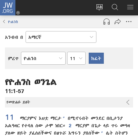
JW.ORG
ግባ
(አዲስ
የድረ
JW.ORG
መ
ዊንዶው
ገጹን
ላይ
አሳ
ዮሐንስ
ክፈት)
ቋንቋ
መፈለጊያ
ለውጥ
አንብብ በ
በምዕራፍ
ምረጥ
የመጽሐፍ
ቅዱስ
መጽሐፍ
የዮሐንስ ወንጌል
11:1-57
የመጽሐፉ ይዘት
11
+
ማርያምና እህቷ ማርታ
በሚኖሩበት መንደር በቢታንያ
አልዓዛር የተባለ ሰው ታሞ ነበር።
2
ማርያም በጌታ ላይ ጥሩ መዓዛ
+
ያለው ዘይት ያፈሰሰችውና በፀጉሯ እግሩን ያበሰችው
ሴት ስትሆን