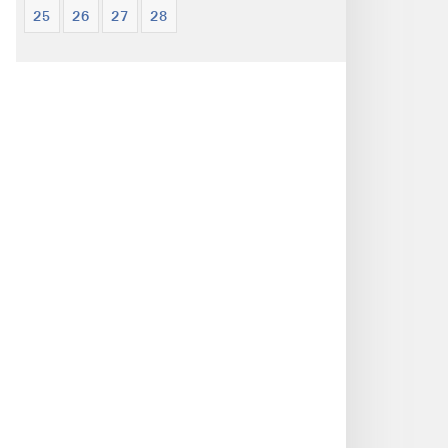
25
26
27
28