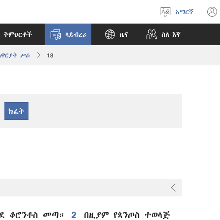
አማርኛ
ቋንቋ
ምረጥ
 ትምህርቶች
ላይብረሪ
ዜና
ስለ እኛ
ሐዋርያት ሥራ
18
ወደ ቆሮንቶስ መጣ።
2
በዚያም የጳንጦስ ተወላጅ