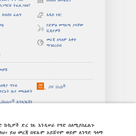
ስብሰባ ለመፈለግ
(አዲስ
ነጋግርህ ትፈልጋለህ?
ዊንዶው
ክፈት)
 ስብሰባ ፈልግ
አዲስ ነገር
የድምፅ መግለጫ ያላቸው
ዎች
ቪዲዮዎች
መረጃ ለዓለም አቀፉ
ማኅበረሰብ
ታ
ጮዎች
በቂያ ግንብ
®
JW Hub
(አዲስ
ተርኔት ቤተ መጻሕፍት
ዊንዶው
®
ክፈት)
ibrary
አፕሊኬሽን
ድ ኩኪዎች ድረ ገጹ እንዲሠራ የግድ ስለሚያስፈልጉ
። ይህ መረጃ በፍጹም አይሸጥም ወይም ለንግድ ዓላማ