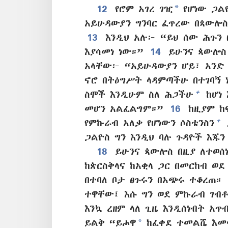
*
12
የሮም አገረ ገዢ
የሆነው ጋልዮ
አይሁዳውያን ግንባር ፈጥረው በጳውሎስ
13
እንዲህ አሉ፦ “ይህ ሰው ሕጉን 
እያሳመነ ነው።”
14
ይሁንና ጳውሎስ 
አላቸው፦ “አይሁዳውያን ሆይ፣ አንድ 
ኖሮ በትዕግሥት ላዳምጣችሁ በተገባኝ ነ
+
ስሞች እንዲሁም ስለ ሕጋችሁ
ከሆነ 
መሆን አልፈልግም።”
16
ከዚያም ከ
+
የምኩራብ አለቃ የሆነውን ሶስቴንስን
ጋልዮስ ግን እንዲህ ባሉ ጉዳዮች እጁን 
18
ይሁንና ጳውሎስ በዚያ ለተወሰኑ
ከጵርስቅላና ከአቂላ ጋር በመርከብ ወደ 
በተባለ ቦታ ፀጉሩን በአጭሩ ተቆረጠ።
ተዋቸው፤ እሱ ግን ወደ ምኩራብ ገብቶ
እንኳ ረዘም ላለ ጊዜ እንዲሰነብት አ
*
ይልቅ “ይሖዋ
ከፈቀደ ተመልሼ እመጣ