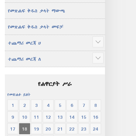
የመጽሐፍ ቅዱስ ቃላት ማውጫ
የመጽሐፍ ቅዱስ ቃላት መፍቻ
ተጨማሪ መረጃ ሀ
ተጨማሪ
አሳይ
ተጨማሪ መረጃ ለ
ተጨማሪ
አሳይ
የሐዋርያት ሥራ
የመጽሐፉ ይዘት
1
2
3
4
5
6
7
8
9
10
11
12
13
14
15
16
17
18
19
20
21
22
23
24