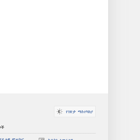
የገጽታ ማስተካከያ
ኮች
 የይሖዋ ምሥክር