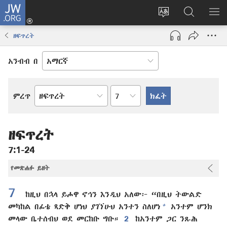
JW.ORG
ግባ
(አዲስ
የድረ
JW.ORG
መ
ዊንዶው
ገጹን
ላይ
አሳ
ዘፍጥረት
ክፈት)
ቋንቋ
መፈለጊያ
ለውጥ
አንብብ በ
በምዕራፍ
ምረጥ
የመጽሐፍ
ቅዱስ
መጽሐፍ
ዘፍጥረት
7:1-24
የመጽሐፉ ይዘት
7
ከዚህ በኋላ ይሖዋ ኖኅን እንዲህ አለው፦ “በዚህ ትውልድ
+
መካከል በፊቴ ጻድቅ ሆነህ ያገኘሁህ አንተን ስለሆነ
አንተም ሆንክ
መላው ቤተሰብህ ወደ መርከቡ ግቡ።
2
ከአንተም ጋር ንጹሕ