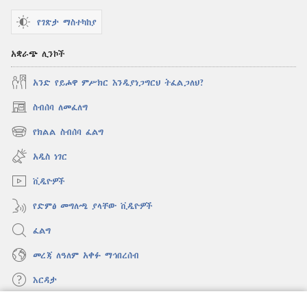
የገጽታ ማስተካከያ
አቋራጭ ሊንኮች
አንድ የይሖዋ ምሥክር እንዲያነጋግርህ ትፈልጋለህ?
ስብሰባ ለመፈለግ
(አዲስ
ዊንዶው
የክልል ስብሰባ ፈልግ
(አዲስ
ክፈት)
ዊንዶው
አዲስ ነገር
ክፈት)
ቪዲዮዎች
የድምፅ መግለጫ ያላቸው ቪዲዮዎች
ፈልግ
መረጃ ለዓለም አቀፉ ማኅበረሰብ
እርዳታ