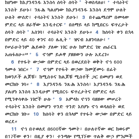
*
+
ከሆነው ከእያንዳንዱ እንስሳ ሰባት ሰባት
ትወስዳለህ፤
ተባዕትና
እንስት ይሁኑ፤ ንጹሕ ካልሆነው ከእያንዳንዱ እንስሳ ደግሞ ሁለት
ሁለት ውሰድ፤ ተባዕትና እንስት ይሁኑ፤
3
በተጨማሪም በመላው
+
ምድር ላይ ዘራቸው እንዲተርፍ
በሰማይ ላይ ከሚበርሩ ፍጥረታት
*
ሰባት ሰባት
አስገባ፤ ተባዕትና እንስት ይሁኑ።
4
ከሰባት ቀን በኋላ
+
+
በምድር ላይ 40 ቀንና 40 ሌሊት
ዝናብ አዘንባለሁ፤
የሠራሁትንም ሕይወት ያለው ነገር ሁሉ ከምድር ገጽ ጠራርጌ
+
አጠፋለሁ።”
5
ኖኅም ይሖዋ ያዘዘውን ሁሉ አደረገ።
6
የጥፋት ውኃው በምድር ላይ በወረደበት ወቅት ኖኅ 600
+
ዓመቱ ነበር።
7
ኖኅም የጥፋት ውኃው ከመጀመሩ በፊት
ከወንዶች ልጆቹ፣ ከሚስቱና ከልጆቹ ሚስቶች ጋር በመሆን ወደ
+
መርከቡ ገባ።
8
እያንዳንዱ ንጹሕ እንስሳ፣ እያንዳንዱ ንጹሕ
ያልሆነ እንስሳ እንዲሁም የሚበርሩ ፍጥረታትና በምድር ላይ
+
የሚንቀሳቀሱ ነገሮች ሁሉ
9
አምላክ ኖኅን ባዘዘው መሠረት
ተባዕትና እንስት በመሆን ጥንድ ጥንድ እየሆኑ ኖኅ ወዳለበት ወደ
መርከቡ ገቡ።
10
ከሰባት ቀን በኋላም የጥፋት ውኃው በምድር ላይ
ወረደ።
11
ኖኅ በተወለደ በ600ኛው ዓመት፣ በሁለተኛው ወር ከወሩም
በ17ኛው ቀን፣ በዚያ ቀን፣ ተንጣሎ የሚገኘው ጥልቅ ውኃ ምንጮች