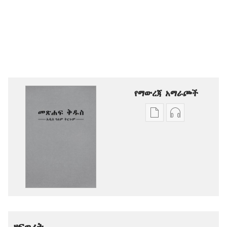
የማውረጃ አማራጮች
የሕትመት
ኦዲዮዎችን
ውጤቶችን
ማውረድ
ማውረድ
የሚቻልባቸው
የሚቻልባቸው
አማራጮች
አማራጮች
አዲስ
አዲስ
ዓለም
ዓለም
ትርጉም
ትርጉም
መጽሐፍ
መጽሐፍ
ቅዱስ