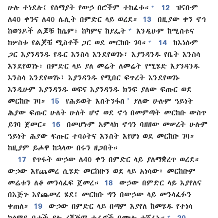
+
ሁሉ ተነደሉ፤ የሰማያት የውኃ በሮችም ተከፈቱ።
12
ዝናቡም
ለ40 ቀንና ለ40 ሌሊት በምድር ላይ ወረደ።
13
በዚያው ቀን ኖኅ
+
ከወንዶች ልጆቹ ከሴም፣ ከካምና ከያፌት
እንዲሁም ከሚስቱና
+
ከሦስቱ የልጆቹ ሚስቶች ጋር ወደ መርከቡ ገባ።
14
ከእነሱም
ጋር እያንዳንዱ የዱር እንስሳ እንደየወገኑ፣ እያንዳንዱ የቤት እንስሳ
እንደየወገኑ፣ በምድር ላይ ያለ መሬት ለመሬት የሚሄድ እያንዳንዱ
እንስሳ እንደየወገኑ፣ እያንዳንዱ የሚበር ፍጥረት እንደየወገኑ
እንዲሁም እያንዳንዱ ወፍና እያንዳንዱ ክንፍ ያለው ፍጡር ወደ
*
መርከቡ ገባ።
15
የሕይወት እስትንፋስ
ያለው ሁሉም ዓይነት
ሕያው ፍጡር ሁለት ሁለት ሆኖ ወደ ኖኅ በመምጣት መርከቡ ውስጥ
ይገባ ጀመር።
16
በመሆኑም አምላክ ኖኅን ባዘዘው መሠረት ሁሉም
ዓይነት ሕያው ፍጡር ተባዕትና እንስት እየሆነ ወደ መርከቡ ገባ።
ከዚያም ይሖዋ ከኋላው በሩን ዘጋበት።
17
የጥፋት ውኃው ለ40 ቀን በምድር ላይ ያለማቋረጥ ወረደ።
ውኃው እየጨመረ ሲሄድ መርከቡን ወደ ላይ አነሳው፤ መርከቡም
መሬቱን ለቆ መንሳፈፍ ጀመረ።
18
ውኃው በምድር ላይ እያየለና
በእጅጉ እየጨመረ ሄደ፤ መርከቡ ግን በውኃው ላይ መንሳፈፉን
ቀጠለ።
19
ውኃው በምድር ላይ በጣም እያየለ ከመሄዱ የተነሳ
+
ከሰማይ በታች ያሉ ረጃጅም ተራሮች በሙሉ ተሸፈኑ።
20