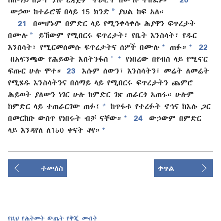
*
ውኃው ከተራሮቹ በላይ 15 ክንድ
ያህል ከፍ አለ።
21
በመሆኑም በምድር ላይ የሚንቀሳቀሱ ሕያዋን ፍጥረታት
*
በሙሉ
ይኸውም የሚበርሩ ፍጥረታት፣ የቤት እንስሳት፣ የዱር
+
+
እንስሳት፣ የሚርመሰመሱ ፍጥረታትና ሰዎች በሙሉ
ጠፉ።
22
*
+
በአፍንጫው የሕይወት እስትንፋስ
የነበረው በየብስ ላይ የሚኖር
ፍጡር ሁሉ ሞተ።
23
እሱም ሰውን፣ እንስሳትን፣ መሬት ለመሬት
የሚሄዱ እንስሳትንና በሰማይ ላይ የሚበርሩ ፍጥረታትን ጨምሮ
ሕይወት ያለውን ነገር ሁሉ ከምድር ገጽ ጠራርጎ አጠፋ። ሁሉም
+
ከምድር ላይ ተጠራርገው ጠፉ፤
ከጥፋቱ የተረፉት ኖኅና ከእሱ ጋር
+
በመርከቡ ውስጥ የነበሩት ብቻ ናቸው።
24
ውኃውም በምድር
+
ላይ እንዳየለ ለ150 ቀናት ቆየ።
ተመለስ
ቀጥል
የዚህ የሕትመት ውጤት የቅጂ መብት