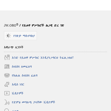
®
JW.ORG
/ የይሖዋ ምሥክሮች ሕጋዊ ድረ ገጽ
የገጽታ ማስተካከያ
አቋራጭ ሊንኮች
አንድ የይሖዋ ምሥክር እንዲያነጋግርህ ትፈልጋለህ?
ስብሰባ ለመፈለግ
(አዲስ
ዊንዶው
የክልል ስብሰባ ፈልግ
(አዲስ
ክፈት)
ዊንዶው
አዲስ ነገር
ክፈት)
ቪዲዮዎች
የድምፅ መግለጫ ያላቸው ቪዲዮዎች