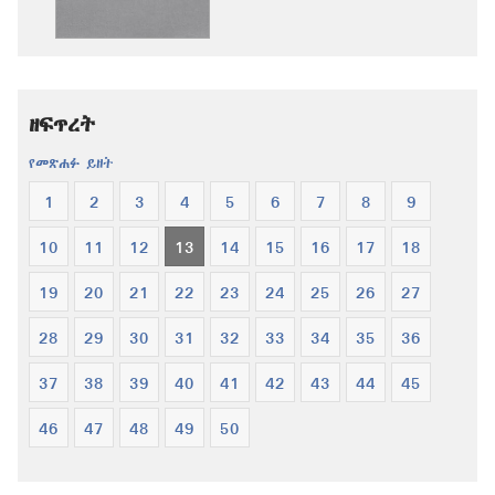
አዲስ
ዓለም
ዓለም
ትርጉም
ትርጉም
መጽሐፍ
መጽሐፍ
ቅዱስ
ዘፍጥረት
ቅዱስ
የመጽሐፉ ይዘት
1
2
3
4
5
6
7
8
9
10
11
12
13
14
15
16
17
18
19
20
21
22
23
24
25
26
27
28
29
30
31
32
33
34
35
36
37
38
39
40
41
42
43
44
45
46
47
48
49
50