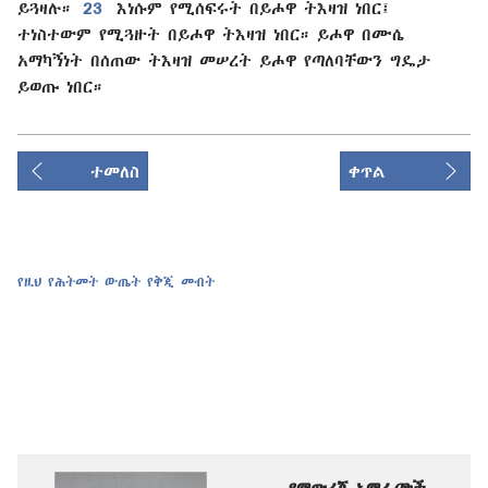
ይጓዛሉ።
23
እነሱም የሚሰፍሩት በይሖዋ ትእዛዝ ነበር፤
ተነስተውም የሚጓዙት በይሖዋ ትእዛዝ ነበር። ይሖዋ በሙሴ
አማካኝነት በሰጠው ትእዛዝ መሠረት ይሖዋ የጣለባቸውን ግዴታ
ይወጡ ነበር።
ተመለስ
ቀጥል
የዚህ የሕትመት ውጤት የቅጂ መብት
የማውረጃ አማራጮች