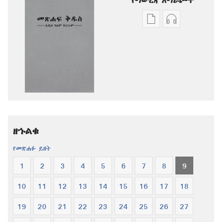
የሕትመት
ኦዲዮዎችን
ውጤቶችን
ማውረድ
ማውረድ
የሚቻልባቸው
የሚቻልባቸው
አማራጮች
አማራጮች
አዲስ
አዲስ
ዓለም
ዓለም
ትርጉም
ትርጉም
መጽሐፍ
መጽሐፍ
ቅዱስ
ዘኁልቁ
ቅዱስ
የመጽሐፉ ይዘት
1
2
3
4
5
6
7
8
9
10
11
12
13
14
15
16
17
18
19
20
21
22
23
24
25
26
27