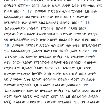
ድንኳኑን ይሸፍነው ነበር፤ ሌሊት ሌሊት ደግሞ እሳት የሚመስል ነገር
+
ይታይ ነበር።
17
ደመናው ከድንኳኑ ላይ በሚነሳበት ጊዜ ሁሉ
+
እስራኤላውያን ወዲያውኑ ተነስተው ይጓዙ ነበር፤
ደመናው
+
በሚቆምበት ቦታ ደግሞ እስራኤላውያን ይሰፍሩ ነበር።
18
እስራኤላውያን ተነስተው የሚጓዙት በይሖዋ ትእዛዝ ነበር፤
+
የሚሰፍሩትም በይሖዋ ትእዛዝ ነበር።
ደመናው በማደሪያ ድንኳኑ
ላይ በሚቆይባቸው ቀናት ሁሉ እነሱም በሰፈሩበት ቦታ ይቆዩ ነበር።
19
ደመናው በማደሪያ ድንኳኑ ላይ ረዘም ላሉ ቀናት በሚቆይበትም
+
ጊዜ እስራኤላውያን ይሖዋን በመታዘዝ ባሉበት ይቆዩ ነበር።
20
አንዳንድ ጊዜ ደመናው በማደሪያ ድንኳኑ ላይ የሚቆየው ለጥቂት
ቀናት ነበር። እነሱም የሚሰፍሩት በይሖዋ ትእዛዝ ነበር፤ ተነስተው
የሚጓዙትም በይሖዋ ትእዛዝ ነበር።
21
አንዳንድ ጊዜ ደግሞ
ደመናው የሚቆየው ከምሽት እስከ ጠዋት ድረስ ብቻ ነበር፤ ጠዋት
ላይ ደመናው ሲነሳ እነሱም ተነስተው ይጓዛሉ። ቀንም ሆነ ሌሊት
+
ደመናው በሚነሳበት ጊዜ እነሱም ተነስተው ይጓዛሉ።
22
እስራኤላውያን ደመናው በማደሪያ ድንኳኑ ላይ እስካለ ድረስ ለሁለት
ቀንም ይሁን ለአንድ ወር ወይም ረዘም ላለ ጊዜ በሰፈሩበት ይቆያሉ
እንጂ ተነስተው አይጓዙም። ደመናው በሚነሳበት ጊዜ ግን ተነስተው