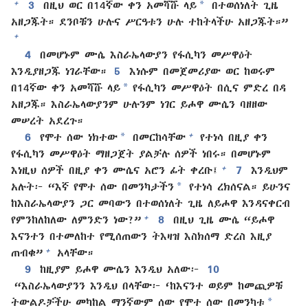
*
+
3
በዚህ ወር በ14ኛው ቀን አመሻሹ ላይ
በተወሰነለት ጊዜ
አዘጋጁት። ደንቦቹን ሁሉና ሥርዓቱን ሁሉ ተከትላችሁ አዘጋጁት።”
+
4
በመሆኑም ሙሴ እስራኤላውያን የፋሲካን መሥዋዕት
እንዲያዘጋጁ ነገራቸው።
5
እነሱም በመጀመሪያው ወር ከወሩም
*
በ14ኛው ቀን አመሻሹ ላይ
የፋሲካን መሥዋዕት በሲና ምድረ በዳ
አዘጋጁ። እስራኤላውያንም ሁሉንም ነገር ይሖዋ ሙሴን ባዘዘው
መሠረት አደረጉ።
*
+
6
የሞተ ሰው ነክተው
በመርከሳቸው
የተነሳ በዚያ ቀን
የፋሲካን መሥዋዕት ማዘጋጀት ያልቻሉ ሰዎች ነበሩ። በመሆኑም
+
እነዚህ ሰዎች በዚያ ቀን ሙሴና አሮን ፊት ቀረቡ፤
7
እንዲህም
*
አሉት፦ “እኛ የሞተ ሰው በመንካታችን
የተነሳ ረክሰናል። ይሁንና
ከእስራኤላውያን ጋር መባውን በተወሰነለት ጊዜ ለይሖዋ እንዳናቀርብ
+
የምንከለከለው ለምንድን ነው?”
8
በዚህ ጊዜ ሙሴ “ይሖዋ
እናንተን በተመለከተ የሚሰጠውን ትእዛዝ እስክሰማ ድረስ እዚያ
+
ጠብቁ”
አላቸው።
9
ከዚያም ይሖዋ ሙሴን እንዲህ አለው፦
10
“እስራኤላውያንን እንዲህ በላቸው፦ ‘ከእናንተ ወይም ከመጪዎቹ
*
ትውልዶቻችሁ መካከል ማንኛውም ሰው የሞተ ሰው በመንካቱ