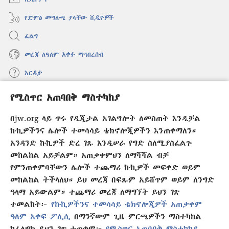
የድምፅ መግለጫ ያላቸው ቪዲዮዎች
ፈልግ
መረጃ ለዓለም አቀፉ ማኅበረሰብ
እርዳታ
የሚስጥር አጠባበቅ ማስተካከያ
መዋጮዎች
(አዲስ
ዊንዶው
በjw.org ላይ ጥሩ የዲጂታል አገልግሎት ለመስጠት እንዲቻል
ክፈት)
የመጠበቂያ ግንብ የኢንተርኔት ቤተ መጻሕፍት
ኩኪዎችንና ሌሎች ተመሳሳይ ቴክኖሎጂዎችን እንጠቀማለን።
(አዲስ
ዊንዶው
አንዳንድ ኩኪዎች ድረ ገጹ እንዲሠራ የግድ ስለሚያስፈልጉ
®
JW Hub
ክፈት)
መከልከል አይቻልም። አጠቃቀምህን ለማሻሻል ብቻ
(አዲስ
ዊንዶው
የምንጠቀምባቸውን ሌሎች ተጨማሪ ኩኪዎች መፍቀድ ወይም
®
JW Library
አፕሊኬሽን
ክፈት)
መከልከል ትችላለህ። ይህ መረጃ በፍጹም አይሸጥም ወይም ለንግድ
ዓላማ አይውልም። ተጨማሪ መረጃ ለማግኘት ይህን ገጽ
ተመልከት፦
የኩኪዎችንና ተመሳሳይ ቴክኖሎጂዎች አጠቃቀም
ዓለም አቀፍ ፖሊሲ
በማንኛውም ጊዜ ምርጫዎችን ማስተካከል
Copyright
© 2026 Watch Tower Bible and Tract Society of Pennsylvania.
ከፈለግክ ይህን ገጽ ተጠቀም፦
የሚስጥር አጠባበቅ ማስተካከያ