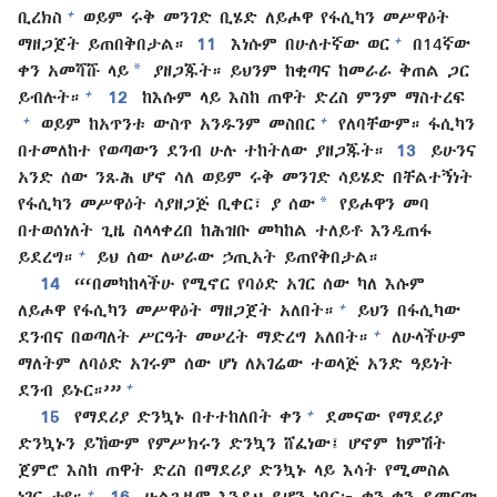
+
ቢረክስ
ወይም ሩቅ መንገድ ቢሄድ ለይሖዋ የፋሲካን መሥዋዕት
+
ማዘጋጀት ይጠበቅበታል።
11
እነሱም በሁለተኛው ወር
በ14ኛው
*
ቀን አመሻሹ ላይ
ያዘጋጁት። ይህንም ከቂጣና ከመራራ ቅጠል ጋር
+
ይብሉት።
12
ከእሱም ላይ እስከ ጠዋት ድረስ ምንም ማስተረፍ
+
+
ወይም ከአጥንቱ ውስጥ አንዱንም መስበር
የለባቸውም። ፋሲካን
በተመለከተ የወጣውን ደንብ ሁሉ ተከትለው ያዘጋጁት።
13
ይሁንና
አንድ ሰው ንጹሕ ሆኖ ሳለ ወይም ሩቅ መንገድ ሳይሄድ በቸልተኝነት
*
የፋሲካን መሥዋዕት ሳያዘጋጅ ቢቀር፣ ያ ሰው
የይሖዋን መባ
በተወሰነለት ጊዜ ስላላቀረበ ከሕዝቡ መካከል ተለይቶ እንዲጠፋ
+
ይደረግ።
ይህ ሰው ለሠራው ኃጢአት ይጠየቅበታል።
14
“‘በመካከላችሁ የሚኖር የባዕድ አገር ሰው ካለ እሱም
+
ለይሖዋ የፋሲካን መሥዋዕት ማዘጋጀት አለበት።
ይህን በፋሲካው
+
ደንብና በወጣለት ሥርዓት መሠረት ማድረግ አለበት።
ለሁላችሁም
ማለትም ለባዕድ አገሩም ሰው ሆነ ለአገሬው ተወላጅ አንድ ዓይነት
+
ደንብ ይኑር።’”
+
15
የማደሪያ ድንኳኑ በተተከለበት ቀን
ደመናው የማደሪያ
ድንኳኑን ይኸውም የምሥክሩን ድንኳን ሸፈነው፤ ሆኖም ከምሽት
ጀምሮ እስከ ጠዋት ድረስ በማደሪያ ድንኳኑ ላይ እሳት የሚመስል
+
ነገር ታየ።
16
ሁልጊዜም እንዲህ ይሆን ነበር፦ ቀን ቀን ደመናው