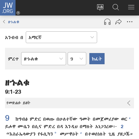
JW.ORG
ግባ
(አዲስ
የድረ
JW.ORG
መ
ዊንዶው
ገጹን
ላይ
አሳ
ዘኁልቁ
ክፈት)
ቋንቋ
መፈለጊያ
ለውጥ
አንብብ በ
በምዕራፍ
ምረጥ
የመጽሐፍ
ቅዱስ
መጽሐፍ
ዘኁልቁ
9:1-23
የመጽሐፉ ይዘት
9
+
ከግብፅ ምድር በወጡ በሁለተኛው ዓመት በመጀመሪያው ወር
ይሖዋ ሙሴን በሲና ምድረ በዳ እንዲህ በማለት አነጋገረው፦
2
*
+
“እስራኤላውያን የፋሲካን
መሥዋዕት
በተወሰነለት ጊዜ ያዘጋጁ።