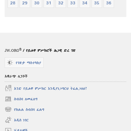
28
29
30
31
32
33
34
35
36
®
JW.ORG
/ የይሖዋ ምሥክሮች ሕጋዊ ድረ ገጽ
የገጽታ ማስተካከያ
አቋራጭ ሊንኮች
አንድ የይሖዋ ምሥክር እንዲያነጋግርህ ትፈልጋለህ?
ስብሰባ ለመፈለግ
(አዲስ
ዊንዶው
የክልል ስብሰባ ፈልግ
(አዲስ
ክፈት)
ዊንዶው
አዲስ ነገር
ክፈት)
ቪዲዮዎች