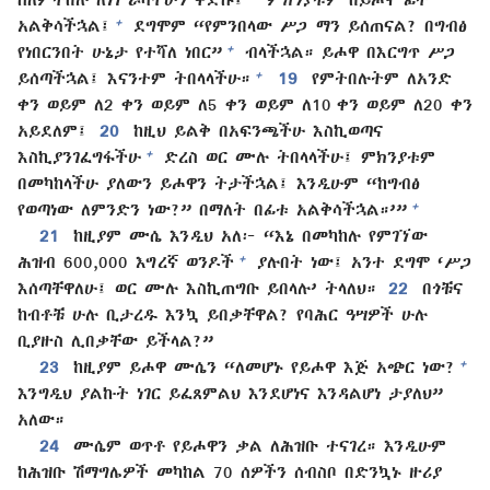
+
አልቅሳችኋል፤
ደግሞም “የምንበላው ሥጋ ማን ይሰጠናል? በግብፅ
+
የነበርንበት ሁኔታ የተሻለ ነበር”
ብላችኋል። ይሖዋ በእርግጥ ሥጋ
+
ይሰጣችኋል፤ እናንተም ትበላላችሁ።
19
የምትበሉትም ለአንድ
ቀን ወይም ለ2 ቀን ወይም ለ5 ቀን ወይም ለ10 ቀን ወይም ለ20 ቀን
አይደለም፤
20
ከዚህ ይልቅ በአፍንጫችሁ እስኪወጣና
+
እስኪያንገፈግፋችሁ
ድረስ ወር ሙሉ ትበላላችሁ፤ ምክንያቱም
በመካከላችሁ ያለውን ይሖዋን ትታችኋል፤ እንዲሁም “ከግብፅ
+
የወጣነው ለምንድን ነው?” በማለት በፊቱ አልቅሳችኋል።’”
21
ከዚያም ሙሴ እንዲህ አለ፦ “እኔ በመካከሉ የምገኘው
+
ሕዝብ 600,000 እግረኛ ወንዶች
ያሉበት ነው፤ አንተ ደግሞ ‘ሥጋ
እሰጣቸዋለሁ፤ ወር ሙሉ እስኪጠግቡ ይበላሉ’ ትላለህ።
22
በጎቹና
ከብቶቹ ሁሉ ቢታረዱ እንኳ ይበቃቸዋል? የባሕር ዓሣዎች ሁሉ
ቢያዙስ ሊበቃቸው ይችላል?”
+
23
ከዚያም ይሖዋ ሙሴን “ለመሆኑ የይሖዋ እጅ አጭር ነው?
እንግዲህ ያልኩት ነገር ይፈጸምልህ እንደሆነና እንዳልሆነ ታያለህ”
አለው።
24
ሙሴም ወጥቶ የይሖዋን ቃል ለሕዝቡ ተናገረ። እንዲሁም
ከሕዝቡ ሽማግሌዎች መካከል 70 ሰዎችን ሰብስቦ በድንኳኑ ዙሪያ