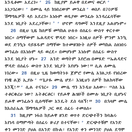
+
+
እንዲቆሙ አደረገ።
25
ከዚያም ይሖዋ በደመና ወርዶ
+
+
አነጋገረው፤
በሙሴ ላይ ከነበረውም መንፈስ
ወስዶ በ70ዎቹ
ሽማግሌዎች ላይ አደረገ። እነሱም ወዲያው መንፈሱ እንዳረፈባቸው
*
+
እንደ ነቢያት አደረጋቸው፤
ሆኖም ዳግመኛ እንደዚያ አልሆኑም።
26
በዚህ ጊዜ ከሰዎቹ መካከል ሁለቱ በሰፈሩ ውስጥ ቀርተው
ነበር። ስማቸውም ኤልዳድና ሞዳድ ነበር። እነዚህ ሰዎች ምንም እንኳ
ወደ ድንኳኑ ባይሄዱም ስማቸው ከተመዘገቡት ሰዎች መካከል ስለነበሩ
መንፈሱ በእነሱም ላይ ወረደ። በመሆኑም እነሱም በሰፈሩ ውስጥ
እንደ ነቢያት ሆኑ።
27
አንድ ወጣትም እየሮጠ በመሄድ “ኤልዳድና
ሞዳድ በሰፈሩ ውስጥ እንደ ነቢያት እየሆኑ ነው!” ሲል ለሙሴ
ነገረው።
28
በዚህ ጊዜ ከወጣትነቱ ጀምሮ የሙሴ አገልጋይ የነበረው
+
የነዌ ልጅ ኢያሱ
“ጌታዬ ሙሴ ሆይ፣ እነዚህን ሰዎች ከልክላቸው
+
እንጂ!”
ሲል ተናገረ።
29
ሙሴ ግን እንዲህ አለው፦ “ስለ እኔ
ተቆርቁረህ ነው? አትቆርቆር፤ የይሖዋ ሕዝቦች በሙሉ ነቢያት ቢሆኑና
ይሖዋ መንፈሱን ቢሰጣቸው እንዴት ደስ ባለኝ!”
30
በኋላም ሙሴ
ከእስራኤል ሽማግሌዎች ጋር ወደ ሰፈሩ ተመለሰ።
31
ከዚያም ነፋስ ከይሖዋ ዘንድ ወጥቶ ድርጭቶችን ከባሕሩ
+
እየነዳ በማምጣት በሰፈሩ ዙሪያ በተናቸው፤
ድርጭቶቹም የአንድ
ቀን መንገድ ያህል በአንድ በኩል፣ የአንድ ቀን መንገድ ያህል ደግሞ