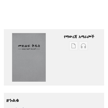
የማውረጃ አማራጮች
የሕትመት
ኦዲዮዎችን
ውጤቶችን
ማውረድ
ማውረድ
የሚቻልባቸው
የሚቻልባቸው
አማራጮች
አማራጮች
አዲስ
አዲስ
ዓለም
ዓለም
ትርጉም
ትርጉም
መጽሐፍ
መጽሐፍ
ቅዱስ
ዘኁልቁ
ቅዱስ