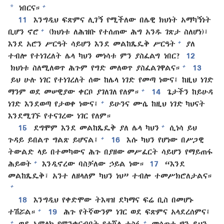
*
+
ነበርና።
11
እንግዲህ ፍጽምና ሊገኝ የሚችለው በሌዊ ክህነት አማካኝነት
+
ቢሆን ኖሮ
(ክህነቱ ለሕዝቡ የተሰጠው ሕግ አንዱ ገጽታ ስለሆነ)፣
+
እንደ አሮን ሥርዓት ሳይሆን እንደ መልከጼዴቅ ሥርዓት
ያለ
ተብሎ የተነገረለት ሌላ ካህን መነሳቱ ምን ያስፈልግ ነበር?
12
+
ክህነቱ ስለሚለወጥ ሕጉም የግድ መለወጥ ያስፈልገዋልና።
13
ይህ ሁሉ ነገር የተነገረለት ሰው ከሌላ ነገድ የመጣ ነውና፤ ከዚህ ነገድ
+
ማንም ወደ መሠዊያው ቀርቦ ያገለገለ የለም።
14
ጌታችን ከይሁዳ
+
ነገድ እንደወጣ የታወቀ ነውና፤
ይሁንና ሙሴ ከዚህ ነገድ ካህናት
እንደሚገኙ የተናገረው ነገር የለም።
+
15
ደግሞም እንደ መልከጼዴቅ ያለ ሌላ ካህን
ሲነሳ ይህ
+
ጉዳይ ይበልጥ ግልጽ ይሆናል፤
16
እሱ ካህን የሆነው በሥጋዊ
ትውልድ ላይ በተመካውና ሕጉ በያዘው መሥፈርት ሳይሆን የማይጠፋ
+
ሕይወት
እንዲኖረው ባስቻለው ኃይል ነው።
17
“እንደ
መልከጼዴቅ፣ አንተ ለዘላለም ካህን ነህ” ተብሎ ተመሥክሮለታልና።
+
18
እንግዲህ የቀድሞው ትእዛዝ ደካማና ፍሬ ቢስ በመሆኑ
+
ተሽሯል።
19
ሕጉ የትኛውንም ነገር ወደ ፍጽምና አላደረሰምና፤
+
+
ወደ አምላክ የምንቀርብበት የተሻለ ተስፋ
መሰጠቱ ግን ይህን