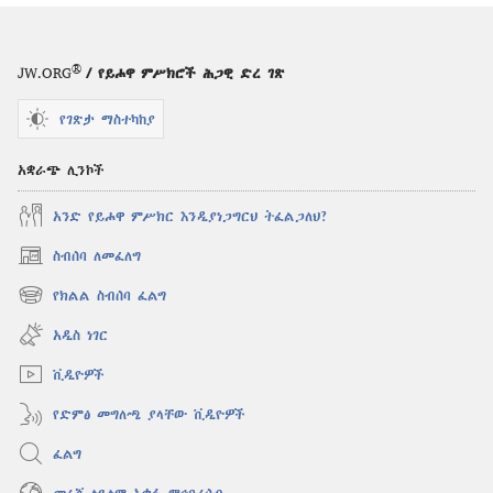
®
JW.ORG
/ የይሖዋ ምሥክሮች ሕጋዊ ድረ ገጽ
የገጽታ ማስተካከያ
አቋራጭ ሊንኮች
አንድ የይሖዋ ምሥክር እንዲያነጋግርህ ትፈልጋለህ?
ስብሰባ ለመፈለግ
(አዲስ
ዊንዶው
የክልል ስብሰባ ፈልግ
(አዲስ
ክፈት)
ዊንዶው
አዲስ ነገር
ክፈት)
ቪዲዮዎች
የድምፅ መግለጫ ያላቸው ቪዲዮዎች
ፈልግ