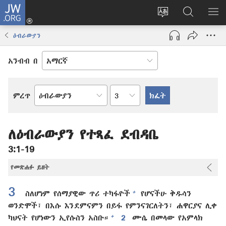
JW.ORG
ግባ
(አዲስ
የድረ
JW.ORG
መ
ዊንዶው
ገጹን
ላይ
አሳ
ዕብራውያን
ክፈት)
ቋንቋ
መፈለጊያ
ለውጥ
አንብብ በ
በምዕራፍ
ምረጥ
የመጽሐፍ
ቅዱስ
መጽሐፍ
ለዕብራውያን የተጻፈ ደብዳቤ
3:1-19
የመጽሐፉ ይዘት
3
+
ስለሆነም የሰማያዊው ጥሪ ተካፋዮች
የሆናችሁ ቅዱሳን
ወንድሞች፣ በእሱ እንደምናምን በይፋ የምንናገርለትን፣ ሐዋርያና ሊቀ
+
ካህናት የሆነውን ኢየሱስን አስቡ።
2
ሙሴ በመላው የአምላክ