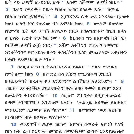
+
+
ቤት ላይ ታማኝ እንደነበረ ሁሉ
እሱም ለሾመው ታማኝ ነበር።
*
3
ቤቱን የሠራው፣ ከቤቱ የበለጠ ክብር ስላለው እሱ
ከሙሴ
+
የበለጠ ክብር ይገባዋል።
4
እያንዳንዱ ቤት ሠሪ እንዳለው የታወቀ
ነው፤ ሁሉን ነገር የሠራው ግን አምላክ ነው።
5
ሙሴም በመላው
የአምላክ ቤት ላይ ታማኝ አገልጋይ ነበር። አገልግሎቱም ከጊዜ በኋላ
ለሚነገሩ ነገሮች ምሥክር ነው።
6
ክርስቶስ ግን በአምላክ ቤት ላይ
+
የተሾመ ታማኝ ልጅ ነበር።
እኛም አፋችንን ሞልተን የመናገር
ነፃነታችንንና የምንደሰትበትን ተስፋችንን እስከ መጨረሻው አጥብቀን
+
ከያዝን የአምላክ ቤት ነን።
+
7
ስለዚህ መንፈስ ቅዱስ እንዲህ ይላል፦
“ዛሬ ድምፁን
የምትሰሙ ከሆነ
8
በምድረ በዳ እጅግ የሚያስቆጣ ድርጊት
+
በተፈጸመበት በፈተና ቀን እንደሆነው ልባችሁን አታደንድኑ፤
9
በዚያ፣ አባቶቻችሁ ያደረግኩትን ሁሉ ለ40 ዓመት ቢያዩም እኔን
+
በመፈተን ተገዳደሩኝ።
10
በዚህም ምክንያት በዚያ ትውልድ
በጣም ተንገሸገሽኩ፤ እንዲህም አልኩ፦ ‘ሁልጊዜ ልባቸው ይስታል፤
መንገዴንም ሊያውቁ አልቻሉም።’
11
በመሆኑም ‘ወደ እረፍቴ
+
አይገቡም’ ብዬ በቁጣዬ ማልኩ።”
12
ወንድሞች፣ ሕያው ከሆነው አምላክ በመራቅ እምነት የለሽ
የሆነ ክፉ ልብ ከእናንተ መካከል በማናችሁም ውስጥ እንዳያቆጠቁጥ