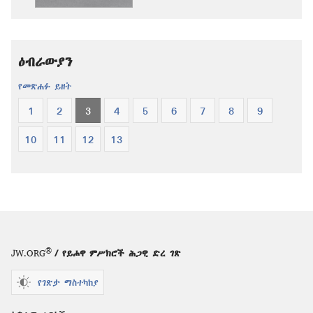
ዓለም
ትርጉም
ትርጉም
መጽሐፍ
መጽሐፍ
ቅዱስ
ዕብራውያን
ቅዱስ
የመጽሐፉ ይዘት
1
2
3
4
5
6
7
8
9
10
11
12
13
®
JW.ORG
/ የይሖዋ ምሥክሮች ሕጋዊ ድረ ገጽ
የገጽታ ማስተካከያ