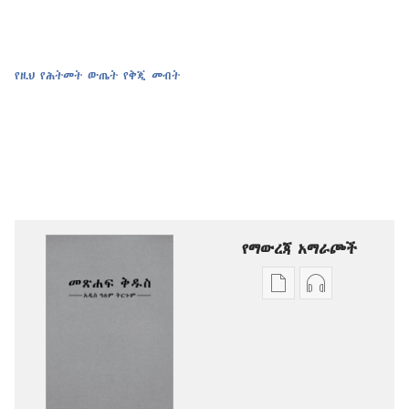
የዚህ የሕትመት ውጤት የቅጂ መብት
የማውረጃ አማራጮች
የሕትመት
ኦዲዮዎችን
ውጤቶችን
ማውረድ
ማውረድ
የሚቻልባቸው
የሚቻልባቸው
አማራጮች
አማራጮች
አዲስ
አዲስ
ዓለም