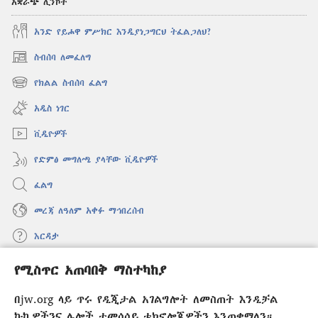
አቋራጭ ሊንኮች
አንድ የይሖዋ ምሥክር እንዲያነጋግርህ ትፈልጋለህ?
ስብሰባ ለመፈለግ
(አዲስ
ዊንዶው
የክልል ስብሰባ ፈልግ
(አዲስ
ክፈት)
ዊንዶው
አዲስ ነገር
ክፈት)
ቪዲዮዎች
የድምፅ መግለጫ ያላቸው ቪዲዮዎች
ፈልግ
መረጃ ለዓለም አቀፉ ማኅበረሰብ
እርዳታ
የሚስጥር አጠባበቅ ማስተካከያ
መዋጮዎች
(አዲስ
ዊንዶው
በjw.org ላይ ጥሩ የዲጂታል አገልግሎት ለመስጠት እንዲቻል
ክፈት)
የመጠበቂያ ግንብ የኢንተርኔት ቤተ መጻሕፍት
ኩኪዎችንና ሌሎች ተመሳሳይ ቴክኖሎጂዎችን እንጠቀማለን።
(አዲስ