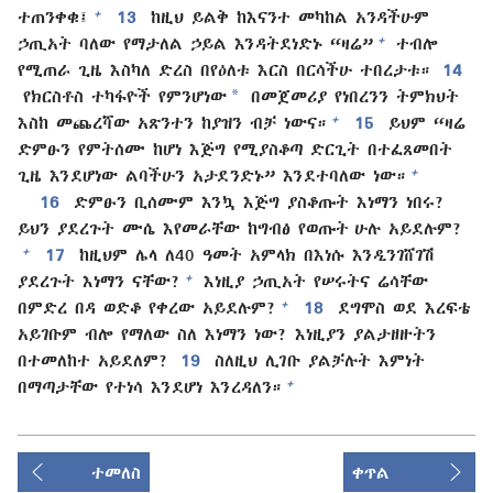
+
ተጠንቀቁ፤
13
ከዚህ ይልቅ ከእናንተ መካከል አንዳችሁም
+
ኃጢአት ባለው የማታለል ኃይል እንዳትደነድኑ “ዛሬ”
ተብሎ
የሚጠራ ጊዜ እስካለ ድረስ በየዕለቱ እርስ በርሳችሁ ተበረታቱ።
14
*
የክርስቶስ ተካፋዮች የምንሆነው
በመጀመሪያ የነበረንን ትምክህት
+
እስከ መጨረሻው አጽንተን ከያዝን ብቻ ነውና።
15
ይህም “ዛሬ
ድምፁን የምትሰሙ ከሆነ እጅግ የሚያስቆጣ ድርጊት በተፈጸመበት
+
ጊዜ እንደሆነው ልባችሁን አታደንድኑ” እንደተባለው ነው።
16
ድምፁን ቢሰሙም እንኳ እጅግ ያስቆጡት እነማን ነበሩ?
ይህን ያደረጉት ሙሴ እየመራቸው ከግብፅ የወጡት ሁሉ አይደሉም?
+
17
ከዚህም ሌላ ለ40 ዓመት አምላክ በእነሱ እንዲንገሸገሽ
+
ያደረጉት እነማን ናቸው?
እነዚያ ኃጢአት የሠሩትና ሬሳቸው
+
በምድረ በዳ ወድቆ የቀረው አይደሉም?
18
ደግሞስ ወደ እረፍቴ
አይገቡም ብሎ የማለው ስለ እነማን ነው? እነዚያን ያልታዘዙትን
በተመለከተ አይደለም?
19
ስለዚህ ሊገቡ ያልቻሉት እምነት
+
በማጣታቸው የተነሳ እንደሆነ እንረዳለን።
ተመለስ
ቀጥል