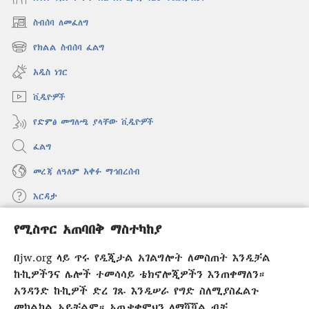
ስብሰባ ለመፈለግ
(አዲስ
ዊንዶው
የክልል ስብሰባ ፈልግ
(አዲስ
ክፈት)
ዊንዶው
አዲስ ነገር
ክፈት)
ቪዲዮዎች
የድምፅ መግለጫ ያላቸው ቪዲዮዎች
ፈልግ
መረጃ ለዓለም አቀፉ ማኅበረሰብ
እርዳታ
የሚስጥር አጠባበቅ ማስተካከያ
መዋጮዎች
(አዲስ
ዊንዶው
በjw.org ላይ ጥሩ የዲጂታል አገልግሎት ለመስጠት እንዲቻል
ክፈት)
የመጠበቂያ ግንብ የኢንተርኔት ቤተ መጻሕፍት
ኩኪዎችንና ሌሎች ተመሳሳይ ቴክኖሎጂዎችን እንጠቀማለን።
(አዲስ
ዊንዶው
አንዳንድ ኩኪዎች ድረ ገጹ እንዲሠራ የግድ ስለሚያስፈልጉ
®
JW Hub
ክፈት)
መከልከል አይቻልም። አጠቃቀምህን ለማሻሻል ብቻ
(አዲስ