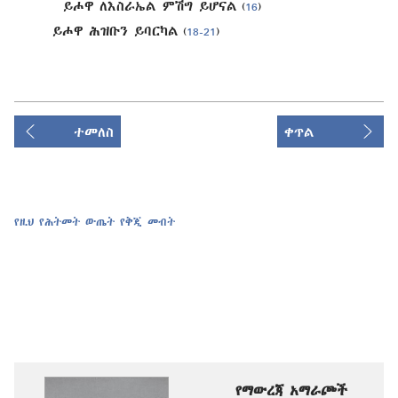
ይሖዋ ለእስራኤል ምሽግ ይሆናል
(
16
)
ይሖዋ ሕዝቡን ይባርካል
(
18-21
)
ተመለስ
ቀጥል
የዚህ የሕትመት ውጤት የቅጂ መብት
የማውረጃ አማራጮች