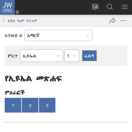
JW.ORG
ግባ
(አዲስ
የድረ
JW.ORG
መ
ዊንዶው
ገጹን
ላይ
አሳ
አዲስ ዓለም ትርጉም
ክፈት)
ቋንቋ
መፈለጊያ
ለውጥ
አንብብ በ
በምዕራፍ
ምረጥ
የመጽሐፍ
ቅዱስ
መጽሐፍ
የኢዩኤል መጽሐፍ
ምዕራፎች
1
2
3