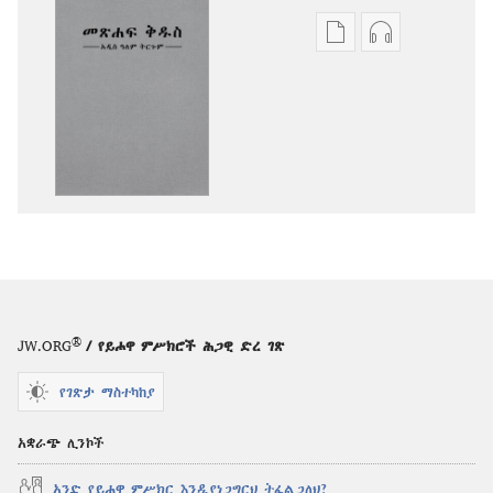
የሕትመት
ኦዲዮዎችን
ውጤቶችን
ማውረድ
ማውረድ
የሚቻልባቸው
የሚቻልባቸው
አማራጮች
አማራጮች
አዲስ
አዲስ
ዓለም
ዓለም
ትርጉም
ትርጉም
መጽሐፍ
መጽሐፍ
ቅዱስ
ቅዱስ
®
JW.ORG
/ የይሖዋ ምሥክሮች ሕጋዊ ድረ ገጽ
የገጽታ ማስተካከያ
አቋራጭ ሊንኮች
አንድ የይሖዋ ምሥክር እንዲያነጋግርህ ትፈልጋለህ?