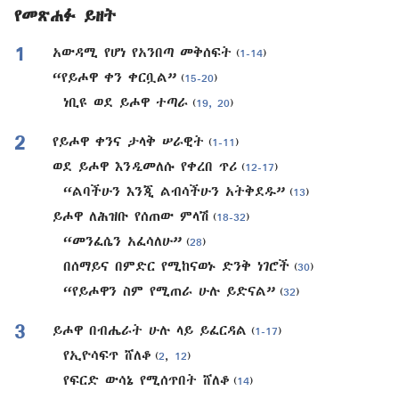
የመጽሐፉ ይዘት
1
አውዳሚ የሆነ የአንበጣ መቅሰፍት
(
1-14
)
“የይሖዋ ቀን ቀርቧል”
(
15-20
)
ነቢዩ ወደ ይሖዋ ተጣራ
(
19, 20
)
2
የይሖዋ ቀንና ታላቅ ሠራዊት
(
1-11
)
ወደ ይሖዋ እንዲመለሱ የቀረበ ጥሪ
(
12-17
)
“ልባችሁን እንጂ ልብሳችሁን አትቅደዱ”
(
13
)
ይሖዋ ለሕዝቡ የሰጠው ምላሽ
(
18-32
)
“መንፈሴን አፈሳለሁ”
(
28
)
በሰማይና በምድር የሚከናወኑ ድንቅ ነገሮች
(
30
)
“የይሖዋን ስም የሚጠራ ሁሉ ይድናል”
(
32
)
3
ይሖዋ በብሔራት ሁሉ ላይ ይፈርዳል
(
1-17
)
የኢዮሳፍጥ ሸለቆ
(
2
,
12
)
የፍርድ ውሳኔ የሚሰጥበት ሸለቆ
(
14
)