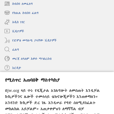
ስብሰባ ለመፈለግ
(አዲስ
ዊንዶው
የክልል ስብሰባ ፈልግ
(አዲስ
ክፈት)
ዊንዶው
አዲስ ነገር
ክፈት)
ቪዲዮዎች
የድምፅ መግለጫ ያላቸው ቪዲዮዎች
ፈልግ
መረጃ ለዓለም አቀፉ ማኅበረሰብ
እርዳታ
የሚስጥር አጠባበቅ ማስተካከያ
መዋጮዎች
(አዲስ
ዊንዶው
በjw.org ላይ ጥሩ የዲጂታል አገልግሎት ለመስጠት እንዲቻል
ክፈት)
የመጠበቂያ ግንብ የኢንተርኔት ቤተ መጻሕፍት
ኩኪዎችንና ሌሎች ተመሳሳይ ቴክኖሎጂዎችን እንጠቀማለን።
(አዲስ
ዊንዶው
አንዳንድ ኩኪዎች ድረ ገጹ እንዲሠራ የግድ ስለሚያስፈልጉ
®
JW Hub
ክፈት)
መከልከል አይቻልም። አጠቃቀምህን ለማሻሻል ብቻ
(አዲስ
ዊንዶው