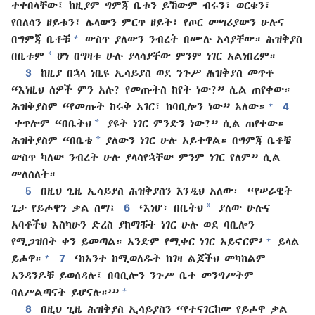
ተቀበላቸው፤ ከዚያም ግምጃ ቤቱን ይኸውም ብሩን፣ ወርቁን፣
የበለሳን ዘይቱን፣ ሌላውን ምርጥ ዘይት፣ የጦር መሣሪያውን ሁሉና
+
በግምጃ ቤቶቹ
ውስጥ ያለውን ንብረት በሙሉ አሳያቸው። ሕዝቅያስ
*
በቤቱም
ሆነ በግዛቱ ሁሉ ያላሳያቸው ምንም ነገር አልነበረም።
3
ከዚያ በኋላ ነቢዩ ኢሳይያስ ወደ ንጉሥ ሕዝቅያስ መጥቶ
“እነዚህ ሰዎች ምን አሉ? የመጡትስ ከየት ነው?” ሲል ጠየቀው።
+
ሕዝቅያስም “የመጡት ከሩቅ አገር፣ ከባቢሎን ነው” አለው።
4
*
ቀጥሎም “በቤትህ
ያዩት ነገር ምንድን ነው?” ሲል ጠየቀው።
*
ሕዝቅያስም “በቤቴ
ያለውን ነገር ሁሉ አይተዋል። በግምጃ ቤቶቼ
ውስጥ ካለው ንብረት ሁሉ ያላሳየኋቸው ምንም ነገር የለም” ሲል
መለሰለት።
5
በዚህ ጊዜ ኢሳይያስ ሕዝቅያስን እንዲህ አለው፦ “የሠራዊት
*
ጌታ የይሖዋን ቃል ስማ፤
6
‘እነሆ፣ በቤትህ
ያለው ሁሉና
አባቶችህ እስካሁን ድረስ ያከማቹት ነገር ሁሉ ወደ ባቢሎን
+
የሚጋዝበት ቀን ይመጣል። አንድም የሚቀር ነገር አይኖርም’
ይላል
+
ይሖዋ።
7
‘ከአንተ ከሚወለዱት ከገዛ ልጆችህ መካከልም
አንዳንዶቹ ይወሰዳሉ፤ በባቢሎን ንጉሥ ቤተ መንግሥትም
+
ባለሥልጣናት ይሆናሉ።’”
8
በዚህ ጊዜ ሕዝቅያስ ኢሳይያስን “የተናገርከው የይሖዋ ቃል