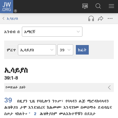
JW.ORG
ግባ
(አዲስ
የድረ
JW.ORG
መ
ዊንዶው
ገጹን
ላይ
አሳ
ኢሳይያስ
ክፈት)
ቋንቋ
መፈለጊያ
ለውጥ
አንብብ በ
በምዕራፍ
ምረጥ
የመጽሐፍ
ቅዱስ
መጽሐፍ
ኢሳይያስ
39:1-8
የመጽሐፉ ይዘት
39
በዚያን ጊዜ የባቢሎን ንጉሥ፣ የባላዳን ልጅ ሜሮዳክባላዳን
ሕዝቅያስ ታሞ እንደነበረና ከሕመሙ እንዳገገመ በመስማቱ ደብዳቤና
+
ስጦታ ላከለት።
2
ሕዝቅያስም መልእክተኞቹን በደስታ