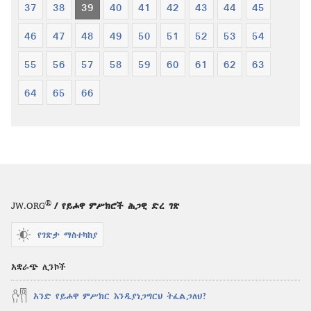
37
38
39
40
41
42
43
44
45
46
47
48
49
50
51
52
53
54
55
56
57
58
59
60
61
62
63
64
65
66
®
JW.ORG
/ የይሖዋ ምሥክሮች ሕጋዊ ድረ ገጽ
የገጽታ ማስተካከያ
አቋራጭ ሊንኮች
አንድ የይሖዋ ምሥክር እንዲያነጋግርህ ትፈልጋለህ?