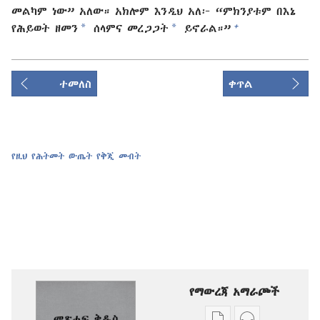
መልካም ነው” አለው። አክሎም እንዲህ አለ፦ “ምክንያቱም በእኔ
*
*
+
የሕይወት ዘመን
ሰላምና መረጋጋት
ይኖራል።”
ተመለስ
ቀጥል
የዚህ የሕትመት ውጤት የቅጂ መብት
የማውረጃ አማራጮች