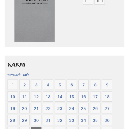
የሕትመት
ኦዲዮዎችን
ውጤቶችን
ማውረድ
ማውረድ
የሚቻልባቸው
የሚቻልባቸው
አማራጮች
አማራጮች
አዲስ
አዲስ
ዓለም
ዓለም
ትርጉም
ትርጉም
መጽሐፍ
መጽሐፍ
ቅዱስ
ኢሳይያስ
ቅዱስ
የመጽሐፉ ይዘት
1
2
3
4
5
6
7
8
9
10
11
12
13
14
15
16
17
18
19
20
21
22
23
24
25
26
27
28
29
30
31
32
33
34
35
36