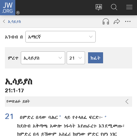
JW.ORG
ግባ
(አዲስ
የድረ
JW.ORG
መ
ዊንዶው
ገጹን
ላይ
አሳ
ኢሳይያስ
ክፈት)
ቋንቋ
መፈለጊያ
ለውጥ
አንብብ በ
በምዕራፍ
ምረጥ
የመጽሐፍ
ቅዱስ
መጽሐፍ
ኢሳይያስ
21:1-17
የመጽሐፉ ይዘት
21
*
+
በምድረ በዳው ባሕር
ላይ የተላለፈ ፍርድ፦
ከደቡብ አቅጣጫ አውሎ ነፋሳት እየጠራረጉ እንደሚመጡ፣
ከምድረ በዳ ይኸውም አስፈሪ ከሆነው ምድር የሆነ ነገር