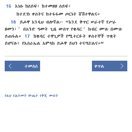
15
እነሱ ከሰይፍ፣ ከተመዘዘ ሰይፍ፣
ከተደገነ ቀስትና ከተፋፋመ ጦርነት ሸሽተዋልና።
16
ይሖዋ እንዲህ ብሎኛል፦ “እንደ ቅጥር ሠራተኛ የሥራ
*
+
ዘመን፣
በአንድ ዓመት ጊዜ ውስጥ የቄዳር
ክብር ሙሉ በሙሉ
ይጠፋል።
17
ከቄዳር ተዋጊዎች የሚተርፉት ቀስተኞች ጥቂት
ይሆናሉ፤ የእስራኤል አምላክ ይሖዋ ይህን ተናግሯልና።”
ተመለስ
ቀጥል
የዚህ የሕትመት ውጤት የቅጂ መብት