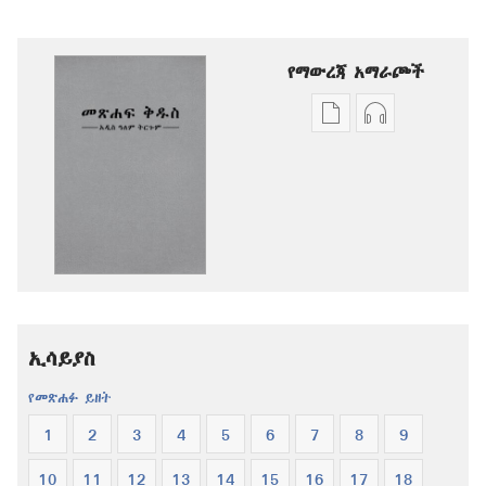
የማውረጃ አማራጮች
የሕትመት
ኦዲዮዎችን
ውጤቶችን
ማውረድ
ማውረድ
የሚቻልባቸው
የሚቻልባቸው
አማራጮች
አማራጮች
አዲስ
አዲስ
ዓለም
ዓለም
ትርጉም
ትርጉም
መጽሐፍ
መጽሐፍ
ቅዱስ
ኢሳይያስ
ቅዱስ
የመጽሐፉ ይዘት
1
2
3
4
5
6
7
8
9
10
11
12
13
14
15
16
17
18