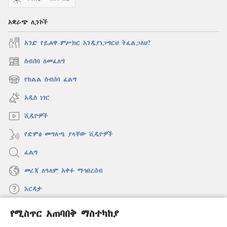
አቋራጭ ሊንኮች
አንድ የይሖዋ ምሥክር እንዲያነጋግርህ ትፈልጋለህ?
ስብሰባ ለመፈለግ
(አዲስ
ዊንዶው
የክልል ስብሰባ ፈልግ
(አዲስ
ክፈት)
ዊንዶው
አዲስ ነገር
ክፈት)
ቪዲዮዎች
የድምፅ መግለጫ ያላቸው ቪዲዮዎች
ፈልግ
መረጃ ለዓለም አቀፉ ማኅበረሰብ
እርዳታ
የሚስጥር አጠባበቅ ማስተካከያ
መዋጮዎች
(አዲስ