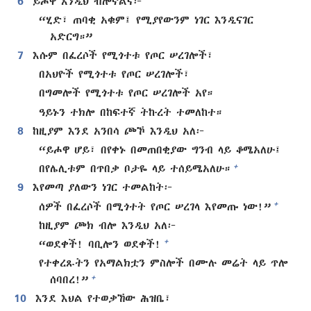
6
ይሖዋ እንዲህ ብሎኛልና፦
“ሂድ፣ ጠባቂ አቁም፤ የሚያየውንም ነገር እንዲናገር
አድርግ።”
7
እሱም በፈረሶች የሚጎተቱ የጦር ሠረገሎች፣
በአህዮች የሚጎተቱ የጦር ሠረገሎች፣
በግመሎች የሚጎተቱ የጦር ሠረገሎች አየ።
ዓይኑን ተክሎ በከፍተኛ ትኩረት ተመለከተ።
8
ከዚያም እንደ አንበሳ ጮኾ እንዲህ አለ፦
“ይሖዋ ሆይ፣ በየቀኑ በመጠበቂያው ግንብ ላይ ቆሜአለሁ፤
+
በየሌሊቱም በጥበቃ ቦታዬ ላይ ተሰይሜአለሁ።
9
እየመጣ ያለውን ነገር ተመልከት፦
+
ሰዎች በፈረሶች በሚጎተት የጦር ሠረገላ እየመጡ ነው!”
ከዚያም ጮክ ብሎ እንዲህ አለ፦
+
“ወደቀች! ባቢሎን ወደቀች!
የተቀረጹትን የአማልክቷን ምስሎች በሙሉ መሬት ላይ ጥሎ
+
ሰባበረ!”
10
እንደ እህል የተወቃኸው ሕዝቤ፣