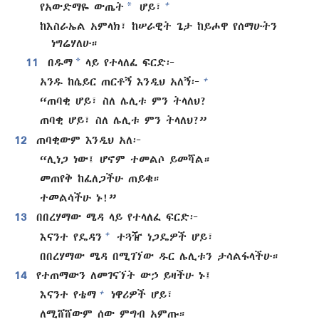
*
+
የአውድማዬ ውጤት
ሆይ፣
ከእስራኤል አምላክ፣ ከሠራዊት ጌታ ከይሖዋ የሰማሁትን
ነግሬሃለሁ።
*
11
በዱማ
ላይ የተላለፈ ፍርድ፦
+
አንዱ ከሴይር ጠርቶኝ እንዲህ አለኝ፦
“ጠባቂ ሆይ፣ ስለ ሌሊቱ ምን ትላለህ?
ጠባቂ ሆይ፣ ስለ ሌሊቱ ምን ትላለህ?”
12
ጠባቂውም እንዲህ አለ፦
“ሊነጋ ነው፤ ሆኖም ተመልሶ ይመሻል።
መጠየቅ ከፈለጋችሁ ጠይቁ።
ተመልሳችሁ ኑ!”
13
በበረሃማው ሜዳ ላይ የተላለፈ ፍርድ፦
+
እናንተ የዴዳን
ተጓዥ ነጋዴዎች ሆይ፣
በበረሃማው ሜዳ በሚገኘው ዱር ሌሊቱን ታሳልፋላችሁ።
14
የተጠማውን ለመገናኘት ውኃ ይዛችሁ ኑ፤
+
እናንተ የቴማ
ነዋሪዎች ሆይ፣
ለሚሸሸውም ሰው ምግብ አምጡ።