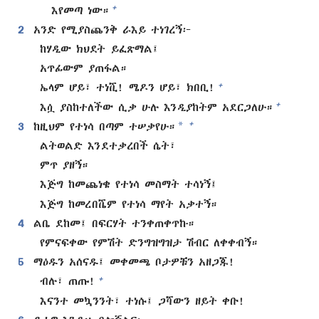
+
እየመጣ ነው።
2
አንድ የሚያስጨንቅ ራእይ ተነገረኝ፦
ከሃዲው ክህደት ይፈጽማል፤
አጥፊውም ያጠፋል።
+
ኤላም ሆይ፣ ተነሺ! ሜዶን ሆይ፣ ክበቢ!
+
እሷ ያስከተለችው ሲቃ ሁሉ እንዲያከትም አደርጋለሁ።
*
+
3
ከዚህም የተነሳ በጣም ተሠቃየሁ።
ልትወልድ እንደተቃረበች ሴት፣
ምጥ ያዘኝ።
እጅግ ከመጨነቄ የተነሳ መስማት ተሳነኝ፤
እጅግ ከመረበሼም የተነሳ ማየት አቃተኝ።
4
ልቤ ደከመ፤ በፍርሃት ተንቀጠቀጥኩ።
የምናፍቀው የምሽት ድንግዝግዝታ ሽብር ለቀቀብኝ።
5
ማዕዱን አሰናዱ፤ መቀመጫ ቦታዎቹን አዘጋጁ!
+
ብሉ፣ ጠጡ!
እናንተ መኳንንት፣ ተነሱ፤ ጋሻውን ዘይት ቀቡ!