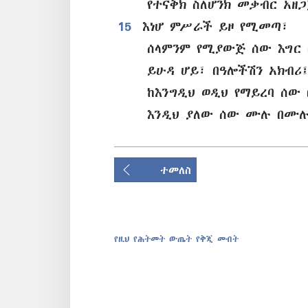
የተናቅክ ስለሆንክ መቃብር አዘጋ
15
እነሆ ምሥራች ይዞ የሚመጣ፣
ሰላምንም የሚያውጅ ሰው እግር 
ይሁዳ ሆይ፣ በዓሎችሽን አክብሪ
ከእንግዲህ ወዲህ የማይረባ ሰው
እንዲህ ያለው ሰው ሙሉ በሙሉ
ተመለስ
የዚህ የሕትመት ውጤት የቅጂ መብት