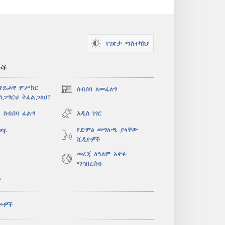
የገጽታ ማስተካከያ
ኮች
 የይሖዋ ምሥክር
ስብሰባ ለመፈለግ
(አዲስ
ነጋግርህ ትፈልጋለህ?
ዊንዶው
ክፈት)
 ስብሰባ ፈልግ
አዲስ ነገር
የድምፅ መግለጫ ያላቸው
ዎች
ቪዲዮዎች
መረጃ ለዓለም አቀፉ
ማኅበረሰብ
ታ
ጮዎች