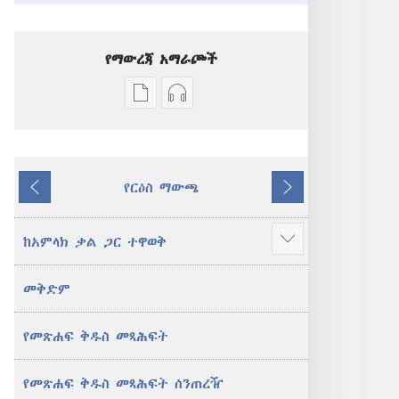
የማውረጃ አማራጮች
የሕትመት
ኦዲዮዎችን
ውጤቶችን
ማውረድ
ማውረድ
የሚቻልባቸው
የሚቻልባቸው
አማራጮች
የርዕስ ማውጫ
አማራጮች
አዲስ
ተመለስ
ቀጥል
አዲስ
ዓለም
ዓለም
ትርጉም
ከአምላክ ቃል ጋር ተዋወቅ
ተጨማሪ
ትርጉም
መጽሐፍ
አሳይ
መጽሐፍ
ቅዱስ
መቅድም
ቅዱስ
የመጽሐፍ ቅዱስ መጻሕፍት
የመጽሐፍ ቅዱስ መጻሕፍት ሰንጠረዥ