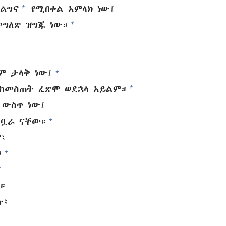
+
ልግና
የሚበቀል አምላክ ነው፤
+
ግለጽ ዝግጁ ነው።
+
 ታላቅ ነው፤
+
 ከመስጠት ፈጽሞ ወደኋላ አይልም።
 ውስጥ ነው፤
+
አቧራ ናቸው።
፤
+
።
+
።
ሉ፤