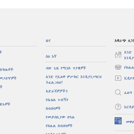
ዜና
አቋራጭ ሊን
ች
አንድ
ስለ እኛ
እንዲያ
የክልል
ብዙ ጊዜ የሚነሱ ጥያቄዎች
 ቡክሌቶች
(አዲስ
ዊንዶው
አንድ የይሖዋ ምሥክር እንዲያነጋግርህ
ቪዲዮ
 መጋበዣዎች
ክፈት)
ትፈልጋለህ?
ሶች
አድራሻዎቻችን
ፈልግ
የቤቴል ጉብኝት
ዋጽኦዎች
እርዳ
ስብሰባዎች
የመታሰቢያው በዓል
መዋ
(አዲስ
የክልል ስብሰባዎች
ዊንዶው