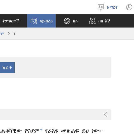
አማርኛ
ቋንቋ
ምረጥ
 ትምህርቶች
ላይብረሪ
ዜና
ስለ እኛ
ሆም
1
*
ልቆሻዊው የናሆም
የራእዩ መጽሐፍ ይህ ነው፦