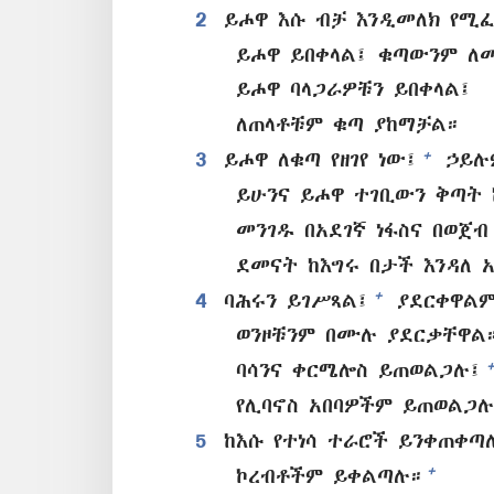
2
ይሖዋ እሱ ብቻ እንዲመለክ የሚፈ
ይሖዋ ይበቀላል፤ ቁጣውንም ለመ
ይሖዋ ባላጋራዎቹን ይበቀላል፤
ለጠላቶቹም ቁጣ ያከማቻል።
+
3
ይሖዋ ለቁጣ የዘገየ ነው፤
ኃይሉም
ይሁንና ይሖዋ ተገቢውን ቅጣት
መንገዱ በአደገኛ ነፋስና በወጀብ
ደመናት ከእግሩ በታች እንዳለ 
+
4
ባሕሩን ይገሥጻል፤
ያደርቀዋልም
ወንዞቹንም በሙሉ ያደርቃቸዋል
ባሳንና ቀርሜሎስ ይጠወልጋሉ፤
የሊባኖስ አበባዎችም ይጠወልጋሉ
5
ከእሱ የተነሳ ተራሮች ይንቀጠቀጣ
+
ኮረብቶችም ይቀልጣሉ።