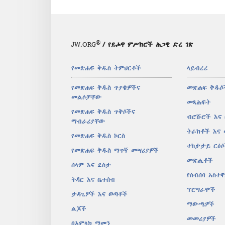
®
JW.ORG
/ የይሖዋ ምሥክሮች ሕጋዊ ድረ ገጽ
የመጽሐፍ ቅዱስ ትምህርቶች
ላይብረሪ
የመጽሐፍ ቅዱስ ጥያቄዎችና
መጽሐፍ ቅዱሶ
መልሶቻቸው
መጻሕፍት
የመጽሐፍ ቅዱስ ጥቅሶችና
ብሮሹሮች እና
ማብራሪያቸው
ትራክቶች እና
የመጽሐፍ ቅዱስ ኮርስ
ተከታታይ ርዕ
የመጽሐፍ ቅዱስ ማጥኛ መሣሪያዎች
መጽሔቶች
ሰላም እና ደስታ
የስብሰባ አስተ
ትዳር እና ቤተሰብ
ፕሮግራሞች
ታዳጊዎች እና ወጣቶች
ማውጫዎች
ልጆች
መመሪያዎች
በአምላክ ማመን