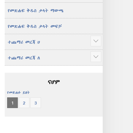
የመጽሐፍ ቅዱስ ቃላት ማውጫ
የመጽሐፍ ቅዱስ ቃላት መፍቻ
ተጨማሪ መረጃ ሀ
ተጨማሪ
አሳይ
ተጨማሪ መረጃ ለ
ተጨማሪ
አሳይ
ናሆም
የመጽሐፉ ይዘት
1
2
3