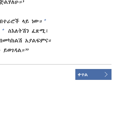
ጅልሃለሁ።’
+
በተራሮች ላይ ነው።
+
፤
ስእለትሽን ፈጽሚ፤
 በመካከልሽ አያልፍምና።
 ይወገዳል።”
ቀጥል