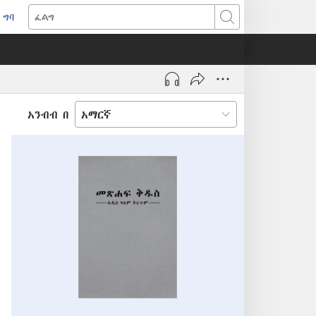
ግባ
(አዲስ
ፈልግ
ዊንዶው
ክፈት)
አንብብ በ