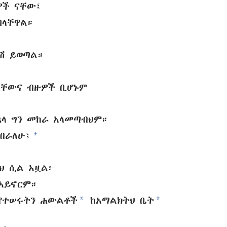
ዎች ናቸው፤
በላቸዋል።
ሽ ይወጣል።
ላቸውና ብዙዎች ቢሆኑም
ኋላ ግን መከራ አላመጣብህም።
+
ሰብራለሁ፤
ህ ሲል አዟል፦
 አይኖርም።
*
*
 የተሠሩትን ሐውልቶች
ከአማልክትህ ቤት