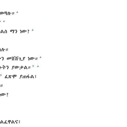
+
ናወጣሉ።
+
?
+
ልስ ማን ነው?
ሳሉ።
+
ን መሸሸጊያ ነው።
*
+
ጉትን ያውቃል።
*
ፈጽሞ ያጠፋል፤
።
ነው?
ላልፈዋልና፤