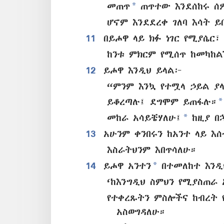
*
መጠጥ
ጠጥተው እንደሰከሩ ሰ
ሆኖም እንደደረቀ ገለባ እሳት ይ
11
በይሖዋ ላይ ክፉ ነገር የሚያሴር፣
ከንቱ ምክርም የሚሰጥ ከመካከል
12
ይሖዋ እንዲህ ይላል፦
“ምንም እንኳ የተሟላ ኃይል ያ
*
ይቆረጣሉ፤ ደግሞም ይጠፋሉ።
*
መከራ አሳይቼሃለሁ፤
ከዚያ በ
13
አሁንም ቀንበሩን ከአንተ ላይ እ
እስራትህንም እበጥሳለሁ።
*
14
ይሖዋ አንተን
በተመለከተ እንዲ
‘ከእንግዲህ ስምህን የሚያስጠራ
የተቀረጹትን ምስሎችና ከብረት
አስወግዳለሁ።