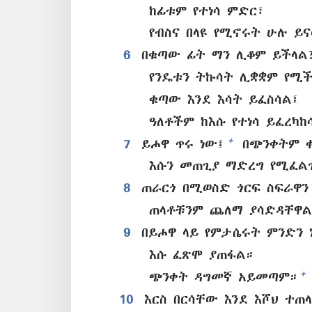
ከፊቱም የተነሳ ምድር፣
የብስና በላዩ የሚኖሩት ሁሉ ይ
6
በቁጣው ፊት ማን ሊቆም ይችላል
የንዴቱን ትኩሳት ሊቋቋም የሚች
ቁጣው እንደ እሳት ይፈስሳል፤
ዓለቶችም ከእሱ የተነሳ ይፈረካከ
+
7
ይሖዋ ጥሩ ነው፤
በጭንቀትም ቀ
እሱን መጠጊያ ማድረግ የሚፈል
8
ጠራርጎ በሚወስድ ጎርፍ ስፍራዋን
ጠላቶቹንም ጨለማ ያሳድዳቸዋል
9
በይሖዋ ላይ የምታሴሩት ምንድን 
እሱ ፈጽሞ ያጠፋል።
+
ጭንቀት ዳግመኛ አይመጣም።
10
እርስ በርሳቸው እንደ እሾህ ተጠ