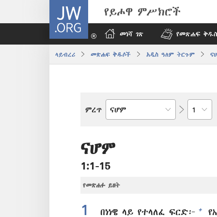
JW.ORG
የይሖዋ ምሥክሮች
መነሻ ገጽ
የመጽሐፍ ቅዱስ
ላይብረሪ
መጽሐፍ ቅዱሶች
አዲስ ዓለም ትርጉም
ና
በምዕራፍ
ምረጥ
የመጽሐፍ
ቅዱስ
መጽሐፍ
ናሆም
1:1-15
የመጽሐፉ ይዘት
1
+
በነነዌ ላይ የተላለፈ ፍርድ፦
የኤ