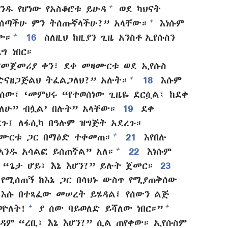
+
ንዱ የሆነው የአስቆሮቱ ይሁዳ
ወደ ካህናት
+
ሰጣችሁ ምን ትሰጡኛላችሁ?” አላቸው።
እነሱም
+
ሙ።
16
ስለዚህ ከዚያን ጊዜ አንስቶ ኢየሱስን
ግ ነበር።
የመጀመሪያ ቀን፣ ደቀ መዛሙርቱ ወደ ኢየሱስ
+
ድናዘጋጅልህ ትፈልጋለህ?” አሉት።
18
እሱም
 ሰው፣ ‘መምህሩ “የተወሰነው ጊዜዬ ደርሷል፤ ከደቀ
ለሁ” ብሏል’ በሉት” አላቸው።
19
ደቀ
ጉ፤ ለፋሲካ በዓሉም ዝግጅት አደረጉ።
+
ሙርቱ ጋር በማዕድ ተቀመጠ።
21
እየበሉ
+
አንዱ አሳልፎ ይሰጠኛል” አለ።
22
እነሱም
 “ጌታ ሆይ፣ እኔ እሆን?” ይሉት ጀመር።
23
የሚሰጠኝ ከእኔ ጋር በሳህኑ ውስጥ የሚያጠቅሰው
 እሱ በተጻፈው መሠረት ይሄዳል፤ የሰውን ልጅ
+
+
ወዮለት!
ያ ሰው ባይወለድ ይሻለው ነበር።”
ም “ረቢ፣ እኔ እሆን?” ሲል ጠየቀው። ኢየሱስም