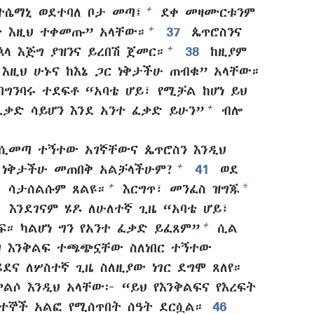
+
ትሴማኒ ወደተባለ ቦታ መጣ፤
ደቀ መዛሙርቱንም
+
ተ እዚህ ተቀመጡ” አላቸው።
37
ጴጥሮስንና
+
ኋላ እጅግ ያዝንና ይረበሽ ጀመር።
38
ከዚያም
እዚህ ሁኑና ከእኔ ጋር ነቅታችሁ ጠብቁ” አላቸው።
በግንባሩ ተደፍቶ “አባቴ ሆይ፣ የሚቻል ከሆነ ይህ
+
ፈቃድ ሳይሆን እንደ አንተ ፈቃድ ይሁን”
ብሎ
ሲመጣ ተኝተው አገኛቸውና ጴጥሮስን እንዲህ
+
ኳ ነቅታችሁ መጠበቅ አልቻላችሁም?
41
ወደ
*
+
ሳታሰልሱም ጸልዩ።
እርግጥ፣ መንፈስ ዝግጁ
2
እንደገናም ሄዶ ለሁለተኛ ጊዜ “አባቴ ሆይ፣
+
ፍ። ካልሆነ ግን የአንተ ፈቃድ ይፈጸም”
ሲል
እንቅልፍ ተጫጭኗቸው ስለነበር ተኝተው
ደና ለሦስተኛ ጊዜ ስለዚያው ነገር ደግሞ ጸለየ።
ሶ እንዲህ አላቸው፦ “ይህ የእንቅልፍና የእረፍት
አተኞች አልፎ የሚሰጥበት ሰዓት ደርሷል።
46