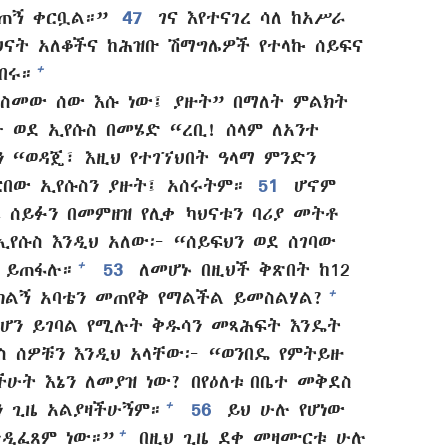
ሰጠኝ ቀርቧል።”
47
ገና እየተናገረ ሳለ ከአሥራ
ህናት አለቆችና ከሕዝቡ ሽማግሌዎች የተላኩ ሰይፍና
+
በሩ።
ስመው ሰው እሱ ነው፤ ያዙት” በማለት ምልክት
 ወደ ኢየሱስ በመሄድ “ረቢ! ሰላም ለአንተ
 “ወዳጄ፣ እዚህ የተገኘህበት ዓላማ ምንድን
ርበው ኢየሱስን ያዙት፤ አሰሩትም።
51
ሆኖም
ዶ ሰይፉን በመምዘዝ የሊቀ ካህናቱን ባሪያ መትቶ
ኢየሱስ እንዲህ አለው፦ “ሰይፍህን ወደ ሰገባው
+
 ይጠፋሉ።
53
ለመሆኑ በዚህች ቅጽበት ከ12
+
ልኝ አባቴን መጠየቅ የማልችል ይመስልሃል?
ሊሆን ይገባል የሚሉት ቅዱሳን መጻሕፍት እንዴት
ስ ሰዎቹን እንዲህ አላቸው፦ “ወንበዴ የምትይዙ
ሁት እኔን ለመያዝ ነው? በየዕለቱ በቤተ መቅደስ
+
 ጊዜ አልያዛችሁኝም።
56
ይህ ሁሉ የሆነው
+
ንዲፈጸም ነው።”
በዚህ ጊዜ ደቀ መዛሙርቱ ሁሉ