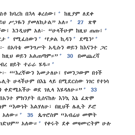
+
ስቶ ከባረከ በኋላ ቆረሰው፤
ከዚያም ለደቀ
+
ይህ ሥጋዬን ያመለክታል” አለ።
27
ጽዋ
+
ጣቸው፤ እንዲህም አለ፦ “ሁላችሁም ከዚህ ጠጡ፤
+
+
+
+
ርታ
የሚፈሰውን
‘የቃል ኪዳን
ደሜን’
ሁ፦ በአባቴ መንግሥት አዲሱን ወይን ከእናንተ ጋር
+
ላ ከዚህ ወይን አልጠጣም።”
30
በመጨረሻ
+
ብረ ዘይት ተራራ ሄዱ።
ው፦ “‘እረኛውን እመታለሁ፤ የመንጋውም በጎች
ሊት ሁላችሁም በእኔ ላይ በሚደርሰው ነገር የተነሳ
+
ን ቀድሜአችሁ ወደ ገሊላ እሄዳለሁ።”
33
አንተ ምክንያት ቢሰናከሉ እንኳ እኔ ፈጽሞ
ም “እውነት እልሃለሁ፣ በዚህች ሌሊት ዶሮ
+
 አለው።
35
ጴጥሮስም “አብሬህ መሞት
+
ልክድህም” አለው።
የቀሩት ደቀ መዛሙርትም ሁሉ