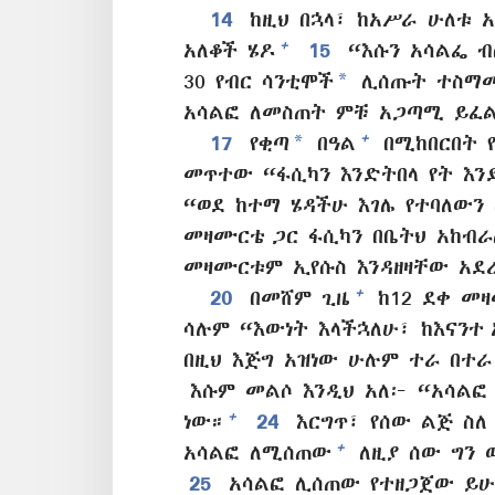
14
ከዚህ በኋላ፣ ከአሥራ ሁለቱ አ
+
አለቆች ሄዶ
15
“እሱን አሳልፌ ብ
*
30 የብር ሳንቲሞች
ሊሰጡት ተስማ
አሳልፎ ለመስጠት ምቹ አጋጣሚ ይፈል
*
+
17
የቂጣ
በዓል
በሚከበርበት 
መጥተው “ፋሲካን እንድትበላ የት እን
“ወደ ከተማ ሄዳችሁ እገሌ የተባለውን
መዛሙርቴ ጋር ፋሲካን በቤትህ አከብራ
መዛሙርቱም ኢየሱስ እንዳዘዛቸው አደረ
+
20
በመሸም ጊዜ
ከ12 ደቀ መዛ
ሳሉም “እውነት እላችኋለሁ፣ ከእናንተ 
በዚህ እጅግ አዝነው ሁሉም ተራ በተራ
እሱም መልሶ እንዲህ አለ፦ “አሳልፎ 
+
ነው።
24
እርግጥ፣ የሰው ልጅ ስለ
+
አሳልፎ ለሚሰጠው
ለዚያ ሰው ግን 
25
አሳልፎ ሊሰጠው የተዘጋጀው ይሁዳ