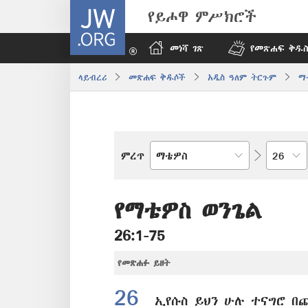
JW.ORG
የይሖዋ ምሥክሮች
መነሻ ገጽ
የመጽሐፍ ቅዱስ
ላይብረሪ
መጽሐፍ ቅዱሶች
አዲስ ዓለም ትርጉም
ማ
በምዕራፍ
ምረጥ
የመጽሐፍ
ቅዱስ
መጽሐፍ
የማቴዎስ ወንጌል
26:1-75
የመጽሐፉ ይዘት
26
ኢየሱስ ይህን ሁሉ ተናግሮ በ