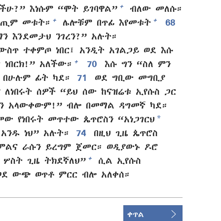
+
ችሁ?” እነሱም “ሞት ይገባዋል”
ብለው መለሱ።
+
+
ጢም መቱት።
ሌሎቹም በጥፊ እየመቱት
68
ማን እንደመታህ ንገረን?” አሉት።
ስጥ ተቀምጦ ነበር፤ አንዲት አገልጋይ ወደ እሱ
+
 ነበርክ!” አለችው።
70
እሱ ግን “ስለ ምን
ት በሁሉም ፊት ካደ።
71
ወደ ግቢው መግቢያ
 ለነበሩት ሰዎች “ይህ ሰው ከናዝሬቱ ኢየሱስ ጋር
ን አላውቀውም!” ብሎ በመማል ዳግመኛ ካደ።
*
መው የነበሩት መጥተው ጴጥሮስን “አነጋገርህ
አንዱ ነህ” አሉት።
74
በዚህ ጊዜ ጴጥሮስ
ምልና ራሱን ይረግም ጀመር። ወዲያውኑ ዶሮ
+
ሦስት ጊዜ ትክደኛለህ”
ሲል ኢየሱስ
ወደ ውጭ ወጥቶ ምርር ብሎ አለቀሰ።
ቀጥል