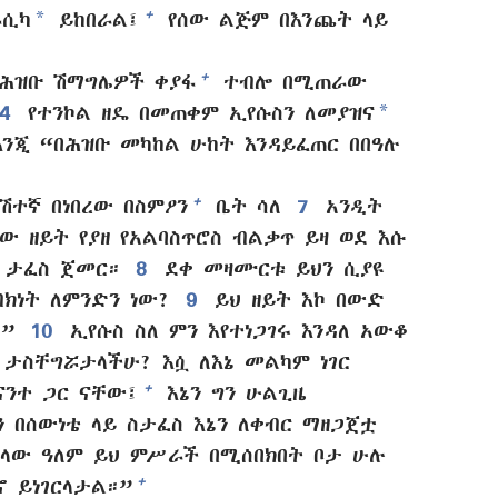
*
+
ፋሲካ
ይከበራል፤
የሰው ልጅም በእንጨት ላይ
+
የሕዝቡ ሽማግሌዎች ቀያፋ
ተብሎ በሚጠራው
*
4
የተንኮል ዘዴ በመጠቀም ኢየሱስን ለመያዝና
ንጂ “በሕዝቡ መካከል ሁከት እንዳይፈጠር በበዓሉ
+
ሽተኛ በነበረው በስምዖን
ቤት ሳለ
7
አንዲት
ው ዘይት የያዘ የአልባስጥሮስ ብልቃጥ ይዛ ወደ እሱ
ይ ታፈስ ጀመር።
8
ደቀ መዛሙርቱ ይህን ሲያዩ
ክነት ለምንድን ነው?
9
ይህ ዘይት እኮ በውድ
።”
10
ኢየሱስ ስለ ምን እየተነጋገሩ እንዳለ አውቆ
 ታስቸግሯታላችሁ? እሷ ለእኔ መልካም ነገር
+
ንተ ጋር ናቸው፤
እኔን ግን ሁልጊዜ
 በሰውነቴ ላይ ስታፈስ እኔን ለቀብር ማዘጋጀቷ
ላው ዓለም ይህ ምሥራች በሚሰበክበት ቦታ ሁሉ
+
 ይነገርላታል።”