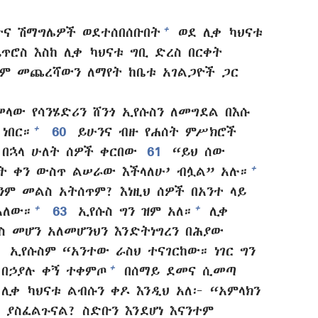
+
ትና ሽማግሌዎች ወደተሰበሰቡበት
ወደ ሊቀ ካህናቱ
ጥሮስ እስከ ሊቀ ካህናቱ ግቢ ድረስ በርቀት
ኋላም መጨረሻውን ለማየት ከቤቱ አገልጋዮች ጋር
መላው የሳንሄድሪን ሸንጎ ኢየሱስን ለመግደል በእሱ
+
ነበር።
60
ይሁንና ብዙ የሐሰት ምሥክሮች
በኋላ ሁለት ሰዎች ቀርበው
61
“ይህ ሰው
+
ስት ቀን ውስጥ ልሠራው እችላለሁ’ ብሏል” አሉ።
ንም መልስ አትሰጥም? እነዚህ ሰዎች በአንተ ላይ
+
+
አለው።
63
ኢየሱስ ግን ዝም አለ።
ሊቀ
ስ መሆን አለመሆንህን እንድትነግረን በሕያው
4
ኢየሱስም “አንተው ራስህ ተናገርከው። ነገር ግን
+
በኃያሉ ቀኝ ተቀምጦ
በሰማይ ደመና ሲመጣ
ሊቀ ካህናቱ ልብሱን ቀዶ እንዲህ አለ፦ “አምላክን
 ያስፈልጉናል? ስድቡን እንደሆነ እናንተም