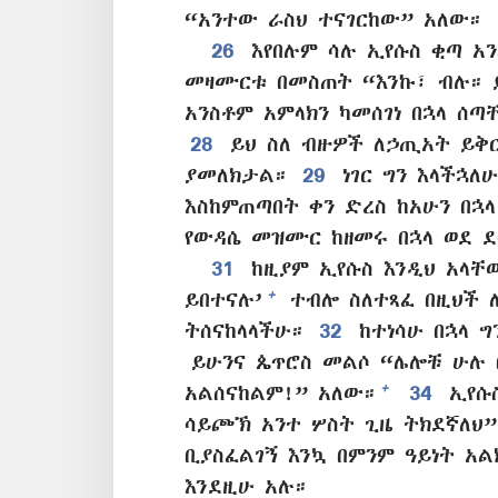
“አንተው ራስህ ተናገርከው” አለው።
26
እየበሉም ሳሉ ኢየሱስ ቂጣ አን
መዛሙርቱ በመስጠት “እንኩ፣ ብሉ። 
አንስቶም አምላክን ካመሰገነ በኋላ ሰ
28
ይህ ስለ ብዙዎች ለኃጢአት ይቅ
ያመለክታል።
29
ነገር ግን እላችኋለ
እስከምጠጣበት ቀን ድረስ ከአሁን በኋ
የውዳሴ መዝሙር ከዘመሩ በኋላ ወደ ደ
31
ከዚያም ኢየሱስ እንዲህ አላቸ
+
ይበተናሉ’
ተብሎ ስለተጻፈ በዚህች ሌ
ትሰናከላላችሁ።
32
ከተነሳሁ በኋላ ግ
ይሁንና ጴጥሮስ መልሶ “ሌሎቹ ሁሉ በ
+
አልሰናከልም!” አለው።
34
ኢየሱስ
ሳይጮኽ አንተ ሦስት ጊዜ ትክደኛለህ”
ቢያስፈልገኝ እንኳ በምንም ዓይነት አ
እንደዚሁ አሉ።