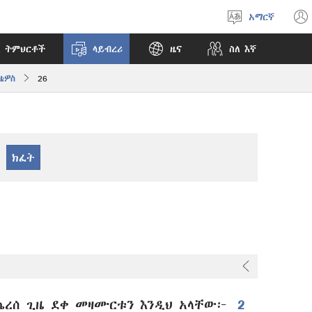
አማርኛ
ቋንቋ
ምረጥ
 ትምህርቶች
ላይብረሪ
ዜና
ስለ እኛ
ቴዎስ
26
ጨረሰ ጊዜ ደቀ መዛሙርቱን እንዲህ አላቸው፦
2