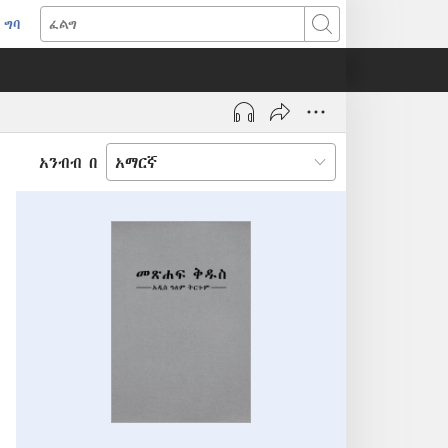
ግባ
(አዲስ
ፈልግ
ዊንዶው
ክፈት)
አንብብ በ