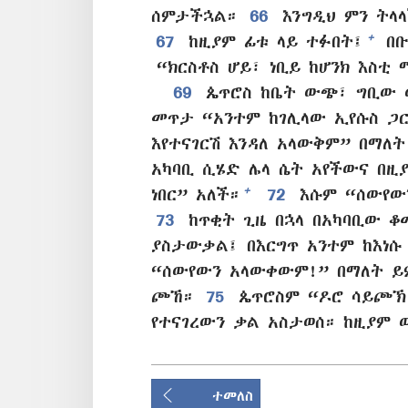
ሰምታችኋል።
66
እንግዲህ ምን ትላላ
+
67
ከዚያም ፊቱ ላይ ተፉበት፤
በቡ
“ክርስቶስ ሆይ፣ ነቢይ ከሆንክ እስቲ 
69
ጴጥሮስ ከቤት ውጭ፣ ግቢው ው
መጥታ “አንተም ከገሊላው ኢየሱስ ጋር
እየተናገርሽ እንዳለ አላውቅም” በማለ
አካባቢ ሲሄድ ሌላ ሴት አየችውና በዚያ
+
ነበር” አለች።
72
እሱም “ሰውየው
73
ከጥቂት ጊዜ በኋላ በአካባቢው ቆ
ያስታውቃል፤ በእርግጥ አንተም ከእነሱ 
“ሰውየውን አላውቀውም!” በማለት ይ
ጮኸ።
75
ጴጥሮስም “ዶሮ ሳይጮኽ 
የተናገረውን ቃል አስታወሰ። ከዚያም 
ተመለስ