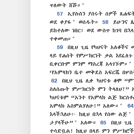
+
ጥለውት ሸሹ።
57
ኢየሱስን ያሰሩት ሰዎች ጸሐፍ
+
ወደ ቀያፋ
ወሰዱት።
58
ይሁንና ጴ
ይከተለው ነበር፤ ወደ ውስጥ ከገባ በ
+
ተቀመጠ።
59
በዚህ ጊዜ የካህናት አለቆችና 
ላይ የሐሰት የምሥክርነት ቃል እየፈለጉ 
+
ቢቀርቡም ምንም ማስረጃ አላገኙም።
‘የአምላክን ቤተ መቅደስ አፍርሼ በሦ
62
በዚህ ጊዜ ሊቀ ካህናቱ ቆሞ “ም
ስለሰጡት ምሥክርነት ምን ትላለህ?” 
ካህናቱም “አንተ የአምላክ ልጅ ክርስቶ
+
አምላክ አስምልሃለሁ!” አለው።
6
+
እላችኋለሁ፦ ከዚህ በኋላ የሰው ልጅ
+
ታያላችሁ”
አለው።
65
በዚህ ጊዜ 
ተሳድቧል! ከዚህ በላይ ምን ምሥክሮች