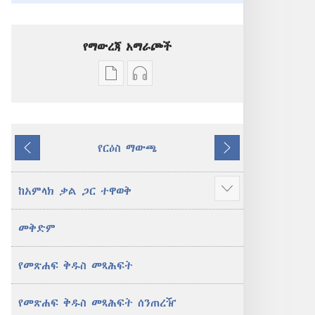
የማውረጃ አማራጮች
የሕትመት
ኦዲዮዎችን
ውጤቶችን
ማውረድ
ማውረድ
የሚቻልባቸው
የሚቻልባቸው
አማራጮች
የርዕስ ማውጫ
አማራጮች
አዲስ
ተመለስ
ቀጥል
አዲስ
ዓለም
ዓለም
ትርጉም
ከአምላክ ቃል ጋር ተዋወቅ
ተጨማሪ
ትርጉም
መጽሐፍ
አሳይ
መጽሐፍ
ቅዱስ
መቅድም
ቅዱስ
የመጽሐፍ ቅዱስ መጻሕፍት
የመጽሐፍ ቅዱስ መጻሕፍት ሰንጠረዥ