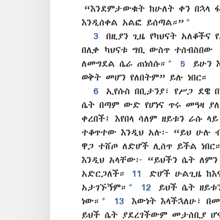
“እንደምታውቁት ከሁለት ቀን በኋላ 
+
እንዲሰቀል አልፎ ይሰጣል።”
3
በዚያን ጊዜ የካህናት አለቆችና 
በሊቀ ካህናቱ ግቢ ውስጥ ተሰብስበው
+
ለመግደል ሴራ ጠነሰሱ።
5
ይሁን እ
ወቅት መሆን የለበትም” ይሉ ነበር።
6
ኢየሱስ በቢታንያ፣ የሥጋ ደዌ በ
ሴት በጣም ውድ የሆነና ጥሩ መዓዛ ያለ
ቀረበች፤ እየበላ ሳለም ዘይቱን ራሱ ላ
ተቆጥተው እንዲህ አሉ፦ “ይህ ሁሉ ብ
ዋጋ ተሸጦ ለድሆች ሊሰጥ ይችል ነበር
እንዲህ አላቸው፦ “ይህችን ሴት ለምን
አድርጋለች።
11
ድሆች ሁልጊዜ ከእና
+
አታገኙኝም።
12
ይህች ሴት ዘይቱን
+
ነው።
13
እውነት እላችኋለሁ፣ በመ
ይህች ሴት ያደረገችውም መታሰቢያ ሆኖ