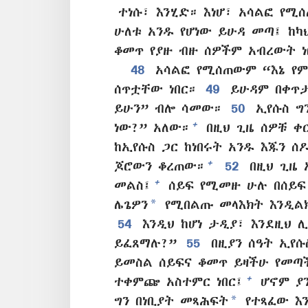
ተነሱ፣ እንሂድ። እነሆ፣ አሳልፎ የሚ
ሁለቱ አንዱ የሆነው ይሁዳ መጣ፤ ከካ
ቆመጥ የያዙ ብዙ ሰዎችም አብረውት ነ
48
አሳልፎ የሚሰጠውም “እኔ የም
ሰጥቷቸው ነበር።
49
ይሁዳም በቀጥታ
ይሁን” ብሎ ሳመው።
50
ኢየሱስ ግን
+
ነው?” አለው።
በዚህ ጊዜ ሰዎቹ ቀ
ከኢየሱስ ጋር ከነበሩት አንዱ እጁን ሰ
+
ጆሮውን ቆረጠው።
52
በዚህ ጊዜ 
+
መልስ፤
ሰይፍ የሚመዙ ሁሉ በሰይፍ
*
ሌጌዎን
የሚበልጡ መላእክት እንዲልክ
54
እንዲህ ከሆነ ታዲያ፣ እንደዚህ 
ይፈጸማሉ?”
55
በዚያን ሰዓት ኢየሱ
ይመስል ሰይፍና ቆመጥ ይዛችሁ የመጣች
+
ተቀምጬ አስተምር ነበር፤
ሆኖም ያን
*
ግን በነቢያት መጻሕፍት
የተጻፈው እ