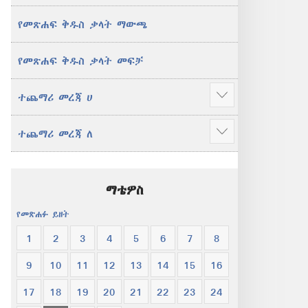
የመጽሐፍ ቅዱስ ቃላት ማውጫ
የመጽሐፍ ቅዱስ ቃላት መፍቻ
ተጨማሪ መረጃ ሀ
ተጨማሪ
አሳይ
ተጨማሪ መረጃ ለ
ተጨማሪ
አሳይ
ማቴዎስ
የመጽሐፉ ይዘት
1
2
3
4
5
6
7
8
9
10
11
12
13
14
15
16
17
18
19
20
21
22
23
24