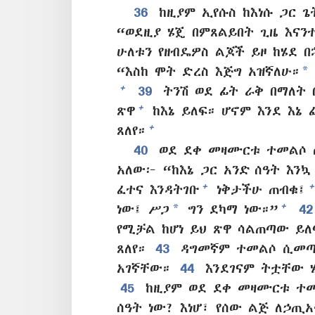
36
ከዚያም ኢየሱስ ከእነሱ ጋር ጌ
“ወደዚያ ሄጄ በምጸልይበት ጊዜ እናን
ሁለቱን የዘብዴዎስ ልጆች ይዞ ከሄደ በ
*
“እስከ ሞት ድረስ እጅግ አዝኛለሁ።
+
39
ትንሽ ወደ ፊት ራቅ በማለት 
+
ጽዋ
ከእኔ ይለፍ። ሆኖም እንደ እኔ 
+
ጸለየ።
40
ወደ ደቀ መዛሙርቱ ተመልሶ 
አለው፦ “ከእኔ ጋር አንድ ሰዓት እን
+
+
ፈተና እንዳትገቡ
ነቅታችሁ ጠብቁ፤
*
+
ነው፤ ሥጋ
ግን ደካማ ነው።”
4
የሚቻል ከሆነ ይህ ጽዋ ሳልጠጣው ይለ
ጸለየ።
43
ዳግመኛም ተመልሶ ሲመጣ 
አገኛቸው።
44
እንደገናም ትቷቸው ሄ
45
ከዚያም ወደ ደቀ መዛሙርቱ ተመል
ሰዓት ነው? እነሆ፣ የሰው ልጅ ለኃጢ