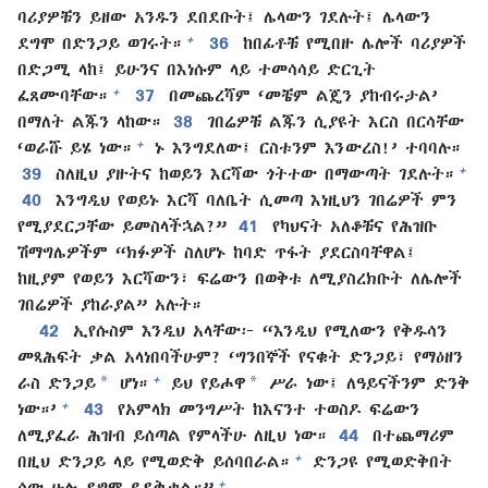
ባሪያዎቹን ይዘው አንዱን ደበደቡት፤ ሌላውን ገደሉት፤ ሌላውን
+
ደግሞ በድንጋይ ወገሩት።
36
ከበፊቶቹ የሚበዙ ሌሎች ባሪያዎች
በድጋሚ ላከ፤ ይሁንና በእነሱም ላይ ተመሳሳይ ድርጊት
+
ፈጸሙባቸው።
37
በመጨረሻም ‘መቼም ልጄን ያከብሩታል’
በማለት ልጁን ላከው።
38
ገበሬዎቹ ልጁን ሲያዩት እርስ በርሳቸው
+
‘ወራሹ ይሄ ነው።
ኑ እንግደለው፤ ርስቱንም እንውረስ!’ ተባባሉ።
+
39
ስለዚህ ያዙትና ከወይን እርሻው ጎትተው በማውጣት ገደሉት።
40
እንግዲህ የወይኑ እርሻ ባለቤት ሲመጣ እነዚህን ገበሬዎች ምን
የሚያደርጋቸው ይመስላችኋል?”
41
የካህናት አለቆቹና የሕዝቡ
ሽማግሌዎችም “ክፉዎች ስለሆኑ ከባድ ጥፋት ያደርስባቸዋል፤
ከዚያም የወይን እርሻውን፣ ፍሬውን በወቅቱ ለሚያስረክቡት ለሌሎች
ገበሬዎች ያከራያል” አሉት።
42
ኢየሱስም እንዲህ አላቸው፦ “እንዲህ የሚለውን የቅዱሳን
መጻሕፍት ቃል አላነበባችሁም? ‘ግንበኞች የናቁት ድንጋይ፣ የማዕዘን
*
*
+
ራስ ድንጋይ
ሆነ።
ይህ የይሖዋ
ሥራ ነው፤ ለዓይናችንም ድንቅ
+
ነው።’
43
የአምላክ መንግሥት ከእናንተ ተወስዶ ፍሬውን
ለሚያፈራ ሕዝብ ይሰጣል የምላችሁ ለዚህ ነው።
44
በተጨማሪም
+
በዚህ ድንጋይ ላይ የሚወድቅ ይሰባበራል።
ድንጋዩ የሚወድቅበት
+
ሰው ሁሉ ደግሞ ይደቅቃል።”