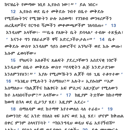
+
ከናዝሬት የመጣው ነቢዩ ኢየሱስ ነው!”
ይል ነበር።
12
ኢየሱስ ወደ ቤተ መቅደሱ ገብቶ በቤተ መቅደሱ
የሚሸጡትንና የሚገዙትን ሁሉ አስወጣ፤ የገንዘብ መንዛሪዎችን
+
ጠረጴዛዎችና የርግብ ሻጮችን መቀመጫዎችም ገለባበጠ።
13
እንዲህም አላቸው፦ “‘ቤቴ የጸሎት ቤት ይባላል’ ተብሎ ተጽፏል፤
+
+
እናንተ ግን የዘራፊዎች ዋሻ አድርጋችሁታል።”
14
ቤተ
መቅደሱ ውስጥ እንዳለም ዓይነ ስውሮችና አንካሶች ወደ እሱ መጡ፤
እሱም ፈወሳቸው።
15
የካህናት አለቆችና ጸሐፍት ያደረጋቸውን አስደናቂ ነገሮች
እንዲሁም በቤተ መቅደሱ ውስጥ “የዳዊትን ልጅ እንድታድነው
+
+
እንለምንሃለን!”
እያሉ የሚጮኹትን ልጆች ባዩ ጊዜ ተቆጥተው
16
“እነዚህ የሚሉትን ትሰማለህ?” አሉት። ኢየሱስም “አዎ
እሰማለሁ። ‘ከልጆችና ከሕፃናት አፍ ምስጋና አዘጋጀህ’ የሚለውን
+
ከቶ አላነበባችሁም?” አላቸው።
17
ከዚያም ትቷቸው ከከተማዋ
+
ከወጣ በኋላ ወደ ቢታንያ ሄደ፤ እዚያም አደረ።
+
18
በማለዳም ወደ ከተማዋ እየተመለሰ ሳለ ተራበ።
19
በመንገድ ዳር አንድ የበለስ ዛፍ አየና ወደ እሷ ሄደ፤ ሆኖም ከቅጠል
+
በቀር ምንም ስላላገኘባት
“ከእንግዲህ ወዲህ ፍሬ አይገኝብሽ”
+
አላት።
የበለስ ዛፏም ወዲያውኑ ደረቀች።
20
ደቀ መዛሙርቱ