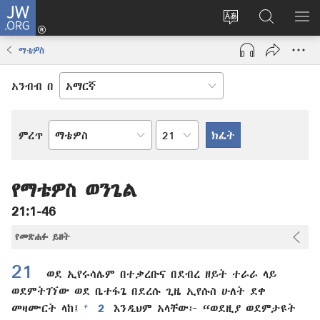
JW.ORG
ግባ
(አዲስ
የድረ
JW.ORG
መ
ዊንዶው
ገጹን
ላይ
አሳ
ማቴዎስ
ክፈት)
ቋንቋ
መፈለጊያ
ለውጥ
አንብብ በ
በምዕራፍ
ምረጥ
የመጽሐፍ
ቅዱስ
መጽሐፍ
የማቴዎስ ወንጌል
21:1-46
የመጽሐፉ ይዘት
21
ወደ ኢየሩሳሌም በተቃረቡና በደብረ ዘይት ተራራ ላይ
ወደምትገኘው ወደ ቤተፋጌ በደረሱ ጊዜ ኢየሱስ ሁለት ደቀ
+
መዛሙርት ላከ፤
2
እንዲህም አላቸው፦ “ወደዚያ ወደምታዩት