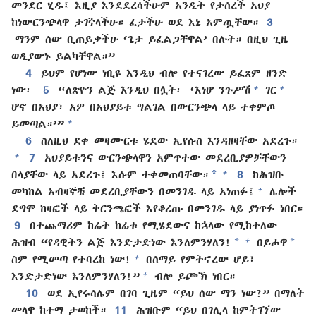
መንደር ሂዱ፤ እዚያ እንደደረሳችሁም አንዲት የታሰረች አህያ
ከነውርንጭላዋ ታገኛላችሁ። ፈታችሁ ወደ እኔ አምጧቸው።
3
ማንም ሰው ቢጠይቃችሁ ‘ጌታ ይፈልጋቸዋል’ በሉት። በዚህ ጊዜ
ወዲያውኑ ይልካቸዋል።”
4
ይህም የሆነው ነቢዩ እንዲህ ብሎ የተናገረው ይፈጸም ዘንድ
+
+
ነው፦
5
“ለጽዮን ልጅ እንዲህ በሏት፦ ‘እነሆ ንጉሥሽ
ገር
ሆኖ በአህያ፣ አዎ በአህያይቱ ግልገል በውርንጭላ ላይ ተቀምጦ
+
ይመጣል።’”
6
ስለዚህ ደቀ መዛሙርቱ ሄደው ኢየሱስ እንዳዘዛቸው አደረጉ።
+
7
አህያይቱንና ውርንጭላዋን አምጥተው መደረቢያዎቻቸውን
*
+
በላያቸው ላይ አደረጉ፤ እሱም ተቀመጠባቸው።
8
ከሕዝቡ
+
መካከል አብዛኞቹ መደረቢያቸውን በመንገዱ ላይ አነጠፉ፤
ሌሎች
ደግሞ ከዛፎች ላይ ቅርንጫፎች እየቆረጡ በመንገዱ ላይ ያነጥፉ ነበር።
9
በተጨማሪም ከፊት ከፊቱ የሚሄደውና ከኋላው የሚከተለው
*
*
+
ሕዝብ “የዳዊትን ልጅ እንድታድነው እንለምንሃለን!
በይሖዋ
+
ስም የሚመጣ የተባረከ ነው!
በሰማይ የምትኖረው ሆይ፣
+
እንድታድነው እንለምንሃለን!”
ብሎ ይጮኽ ነበር።
10
ወደ ኢየሩሳሌም በገባ ጊዜም “ይህ ሰው ማን ነው?” በማለት
መላዋ ከተማ ታወከች።
11
ሕዝቡም “ይህ በገሊላ ከምትገኘው