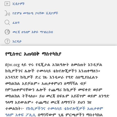
ቪዲዮዎች
የድምፅ መግለጫ ያላቸው ቪዲዮዎች
ፈልግ
መረጃ ለዓለም አቀፉ ማኅበረሰብ
እርዳታ
የሚስጥር አጠባበቅ ማስተካከያ
መዋጮዎች
(አዲስ
ዊንዶው
በjw.org ላይ ጥሩ የዲጂታል አገልግሎት ለመስጠት እንዲቻል
ክፈት)
የመጠበቂያ ግንብ የኢንተርኔት ቤተ መጻሕፍት
ኩኪዎችንና ሌሎች ተመሳሳይ ቴክኖሎጂዎችን እንጠቀማለን።
(አዲስ
ዊንዶው
አንዳንድ ኩኪዎች ድረ ገጹ እንዲሠራ የግድ ስለሚያስፈልጉ
®
JW Hub
ክፈት)
መከልከል አይቻልም። አጠቃቀምህን ለማሻሻል ብቻ
(አዲስ
ዊንዶው
የምንጠቀምባቸውን ሌሎች ተጨማሪ ኩኪዎች መፍቀድ ወይም
®
JW Library
አፕሊኬሽን
ክፈት)
መከልከል ትችላለህ። ይህ መረጃ በፍጹም አይሸጥም ወይም ለንግድ
ዓላማ አይውልም። ተጨማሪ መረጃ ለማግኘት ይህን ገጽ
ተመልከት፦
የኩኪዎችንና ተመሳሳይ ቴክኖሎጂዎች አጠቃቀም
ዓለም አቀፍ ፖሊሲ
በማንኛውም ጊዜ ምርጫዎችን ማስተካከል