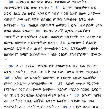
30
ሐዋርያቱ በኢየሱስ ዙሪያ ተሰብስበው ያደረጉትንና
+
ያስተማሩትን ነገር ሁሉ ነገሩት።
31
እሱም “ለብቻችን ወደ
+
አንድ ገለል ያለ ስፍራ እንሂድና በዚያ ትንሽ አረፍ በሉ” አላቸው።
ብዙዎች ይመጡና ይሄዱ ስለነበር ምግብ ለመብላት እንኳ ፋታ
አላገኙም።
32
ስለዚህ ብቻቸውን ለመሆን በጀልባ ተሳፍረው ገለል
+
ወዳለ ስፍራ ሄዱ።
33
ይሁንና ሰዎች ሲሄዱ አዩአቸው፤
ብዙዎችም መሄዳቸውን አወቁ፤ ስለሆነም ከከተሞች ሁሉ አንድ ላይ
በእግር በመሮጥ ቀድመዋቸው ደረሱ።
34
ኢየሱስም ከጀልባዋ
+
ሲወርድ እጅግ ብዙ ሕዝብ ተመለከተ፤ እረኛ እንደሌላቸው በጎች
+
ስለነበሩም በጣም አዘነላቸው።
ብዙ ነገርም ያስተምራቸው ጀመር።
+
35
ሰዓቱ እየገፋ በመሄዱ ደቀ መዛሙርቱ ወደ እሱ ቀርበው
+
እንዲህ አሉት፦ “ይህ ቦታ ራቅ ያለ ነው፤ ሰዓቱ ደግሞ ገፍቷል።
36
በአካባቢው ወዳሉት ገጠሮችና መንደሮች ሄደው ለራሳቸው
+
ምግብ እንዲገዙ አሰናብታቸው።”
37
እሱም መልሶ “እናንተ
*
የሚበሉት ነገር ስጧቸው” አላቸው። እነሱም “ሄደን በ200 ዲናር
+
ዳቦ ገዝተን እንዲበሉ እንስጣቸው?” አሉት።
38
እሱም “ስንት
ዳቦ አላችሁ? እስቲ ሄዳችሁ እዩ!” አላቸው። ሄደው ካዩ በኋላ
+
“አምስት ዳቦና ሁለት ዓሣ” አሉት።
39
ከዚያም ሕዝቡ ሁሉ