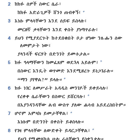
2
ከክፉ ሰዎች ስውር ሴራ፣
+
ከክፉ አድራጊዎች ሸንጎ ጠብቀኝ፤
3
እነሱ ምላሳቸውን እንደ ሰይፍ ይስላሉ፤
መርዘኛ ቃላቸውን እንደ ቀስት ያነጣጥራሉ፤
4
ይህን የሚያደርጉት ከተደበቁበት ቦታ ሆነው ንጹሑን ሰው
ለመምታት ነው፤
ያላንዳች ፍርሃት በድንገት ይመቱታል።
*
5
ክፉ ዓላማቸውን ከመፈጸም ወደኋላ አይሉም፤
በስውር እንዴት ወጥመድ እንደሚዘረጉ ይነጋገራሉ።
+
“ማን ያየዋል?” ይላሉ።
6
ክፉ ነገር ለመሥራት አዳዲስ መንገዶች ይቀይሳሉ፤
+
የረቀቀ ሴራቸውን በስውር ይሸርባሉ፤
በእያንዳንዳቸው ልብ ውስጥ ያለው ሐሳብ አይደረስበትም።
+
7
ሆኖም አምላክ ይመታቸዋል፤
እነሱም በድንገት በቀስት ይቆስላሉ።
+
8
የገዛ ምላሳቸው ለውድቀት ይዳርጋቸዋል፤
ይህን የሚመለከቱ ሁሉ ራሳቸውን ይነቀንቃሉ።