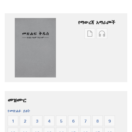
የማውረጃ አማራጮች
የሕትመት
ኦዲዮዎችን
ውጤቶችን
ማውረድ
ማውረድ
የሚቻልባቸው
የሚቻልባቸው
አማራጮች
አማራጮች
አዲስ
አዲስ
ዓለም
ዓለም
ትርጉም
ትርጉም
መጽሐፍ
መጽሐፍ
ቅዱስ
መዝሙር
ቅዱስ
የመጽሐፉ ይዘት
1
2
3
4
5
6
7
8
9