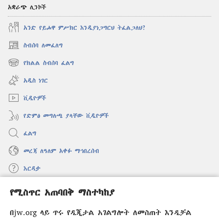
አቋራጭ ሊንኮች
አንድ የይሖዋ ምሥክር እንዲያነጋግርህ ትፈልጋለህ?
ስብሰባ ለመፈለግ
(አዲስ
ዊንዶው
የክልል ስብሰባ ፈልግ
(አዲስ
ክፈት)
ዊንዶው
አዲስ ነገር
ክፈት)
ቪዲዮዎች
የድምፅ መግለጫ ያላቸው ቪዲዮዎች
ፈልግ
መረጃ ለዓለም አቀፉ ማኅበረሰብ
እርዳታ
የሚስጥር አጠባበቅ ማስተካከያ
መዋጮዎች
(አዲስ
ዊንዶው
በjw.org ላይ ጥሩ የዲጂታል አገልግሎት ለመስጠት እንዲቻል
ክፈት)