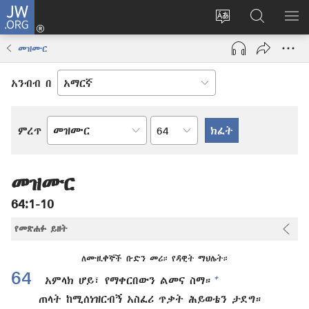
JW.ORG
ግባ
(አዲስ
የድረ
JW.ORG
መ
ዊንዶው
ገጹን
ላይ
አሳ
መዝሙር
ክፈት)
ቋንቋ
መፈለጊያ
ለውጥ
አንብብ በ
በምዕራፍ
ምረጥ
የመጽሐፍ
ቅዱስ
መጽሐፍ
መዝሙር
64:1-10
የመጽሐፉ ይዘት
ለሙዚቀኞች ቡድን መሪ። የዳዊት ማህሌት።
64
+
አምላክ ሆይ፣ የማቀርበውን ልመና ስማ።
ጠላት ከሚሰነዝርብኝ አስፈሪ ጥቃት ሕይወቴን ታደግ።