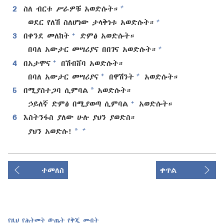
+
2
ስለ ብርቱ ሥራዎቹ አወድሱት።
+
ወደር የለሽ ስለሆነው ታላቅነቱ አወድሱት።
+
3
በቀንደ መለከት
ድምፅ አወድሱት።
+
በባለ አውታር መሣሪያና በበገና አወድሱት።
+
4
በአታሞና
በሽብሸባ አወድሱት።
+
+
በባለ አውታር መሣሪያና
በዋሽንት
አወድሱት።
*
5
በሚያስተጋባ ሲምባል
አወድሱት።
+
ኃይለኛ ድምፅ በሚያወጣ ሲምባል
አወድሱት።
6
እስትንፋስ ያለው ሁሉ ያህን ያወድስ።
*
+
ያህን አወድሱ!
ተመለስ
ቀጥል
የዚህ የሕትመት ውጤት የቅጂ መብት