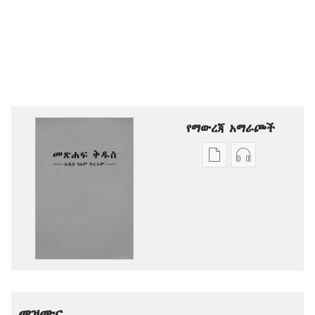
የማውረጃ አማራጮች
የሕትመት
ኦዲዮዎችን
ውጤቶችን
ማውረድ
ማውረድ
የሚቻልባቸው
የሚቻልባቸው
አማራጮች
አማራጮች
አዲስ
አዲስ
ዓለም
ዓለም
ትርጉም
ትርጉም
መጽሐፍ
መጽሐፍ
ቅዱስ
መዝሙር
ቅዱስ