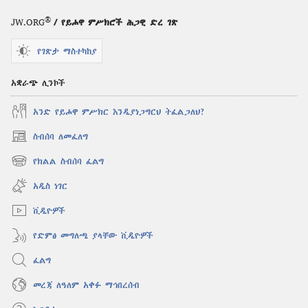
®
JW.ORG
/ የይሖዋ ምሥክሮች ሕጋዊ ድረ ገጽ
የገጽታ ማስተካከያ
አቋራጭ ሊንኮች
አንድ የይሖዋ ምሥክር እንዲያነጋግርህ ትፈልጋለህ?
ስብሰባ ለመፈለግ
(አዲስ
ዊንዶው
የክልል ስብሰባ ፈልግ
(አዲስ
ክፈት)
ዊንዶው
አዲስ ነገር
ክፈት)
ቪዲዮዎች
የድምፅ መግለጫ ያላቸው ቪዲዮዎች
ፈልግ
መረጃ ለዓለም አቀፉ ማኅበረሰብ