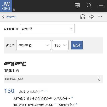
JW.ORG
ግባ
(አዲስ
የድረ
JW.ORG
መ
ዊንዶው
ገጹን
ላይ
አሳ
መዝሙር
ክፈት)
ቋንቋ
መፈለጊያ
ለውጥ
አንብብ በ
በምዕራፍ
ምረጥ
የመጽሐፍ
ቅዱስ
መጽሐፍ
መዝሙር
150:1-6
የመጽሐፉ ይዘት
150
*
+
ያህን አወድሱ!
+
አምላክን በተቀደሰ ስፍራው አወድሱት።
*
+
ብርታቱን በሚያሳየው ጠፈር
አወድሱት።