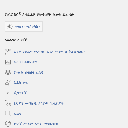
®
JW.ORG
/ የይሖዋ ምሥክሮች ሕጋዊ ድረ ገጽ
የገጽታ ማስተካከያ
አቋራጭ ሊንኮች
አንድ የይሖዋ ምሥክር እንዲያነጋግርህ ትፈልጋለህ?
ስብሰባ ለመፈለግ
(አዲስ
ዊንዶው
የክልል ስብሰባ ፈልግ
(አዲስ
ክፈት)
ዊንዶው
አዲስ ነገር
ክፈት)
ቪዲዮዎች
የድምፅ መግለጫ ያላቸው ቪዲዮዎች
ፈልግ
መረጃ ለዓለም አቀፉ ማኅበረሰብ