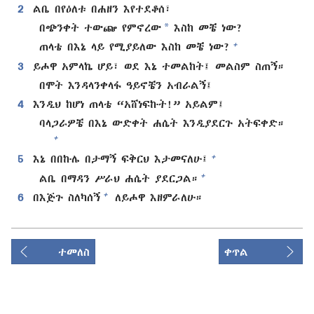
2
ልቤ በየዕለቱ በሐዘን እየተደቆሰ፣
*
በጭንቀት ተውጬ የምኖረው
እስከ መቼ ነው?
+
ጠላቴ በእኔ ላይ የሚያይለው እስከ መቼ ነው?
3
ይሖዋ አምላኬ ሆይ፣ ወደ እኔ ተመልከት፤ መልስም ስጠኝ።
በሞት እንዳላንቀላፋ ዓይኖቼን አብራልኝ፤
4
እንዲህ ከሆነ ጠላቴ “አሸነፍኩት!” አይልም፤
ባላጋራዎቼ በእኔ ውድቀት ሐሴት እንዲያደርጉ አትፍቀድ።
+
+
5
እኔ በበኩሌ በታማኝ ፍቅርህ እታመናለሁ፤
+
ልቤ በማዳን ሥራህ ሐሴት ያደርጋል።
+
6
በእጅጉ ስለካሰኝ
ለይሖዋ እዘምራለሁ።
ተመለስ
ቀጥል