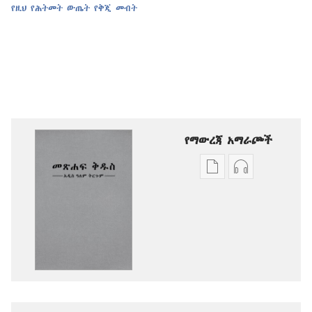
የዚህ የሕትመት ውጤት የቅጂ መብት
የማውረጃ አማራጮች
የሕትመት
ኦዲዮዎችን
ውጤቶችን
ማውረድ
ማውረድ
የሚቻልባቸው
የሚቻልባቸው
አማራጮች
አማራጮች
አዲስ
አዲስ
ዓለም
ዓለም
ትርጉም
ትርጉም
መጽሐፍ
መጽሐፍ
ቅዱስ