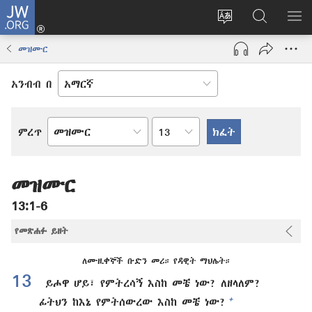
JW.ORG
ግባ
(አዲስ
የድረ
JW.ORG
መ
ዊንዶው
ገጹን
ላይ
አሳ
መዝሙር
ክፈት)
ቋንቋ
መፈለጊያ
ለውጥ
አንብብ በ
በምዕራፍ
ምረጥ
የመጽሐፍ
ቅዱስ
መጽሐፍ
መዝሙር
13:1-6
የመጽሐፉ ይዘት
ለሙዚቀኞች ቡድን መሪ። የዳዊት ማህሌት።
13
ይሖዋ ሆይ፣ የምትረሳኝ እስከ መቼ ነው? ለዘላለም?
+
ፊትህን ከእኔ የምትሰውረው እስከ መቼ ነው?