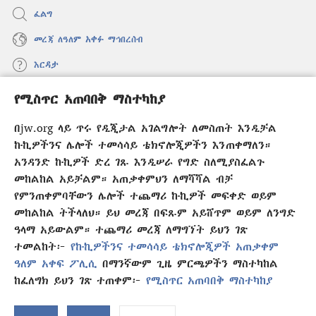
ፈልግ
መረጃ ለዓለም አቀፉ ማኅበረሰብ
እርዳታ
የሚስጥር አጠባበቅ ማስተካከያ
መዋጮዎች
(አዲስ
ዊንዶው
በjw.org ላይ ጥሩ የዲጂታል አገልግሎት ለመስጠት እንዲቻል
ክፈት)
የመጠበቂያ ግንብ የኢንተርኔት ቤተ መጻሕፍት
ኩኪዎችንና ሌሎች ተመሳሳይ ቴክኖሎጂዎችን እንጠቀማለን።
(አዲስ
ዊንዶው
አንዳንድ ኩኪዎች ድረ ገጹ እንዲሠራ የግድ ስለሚያስፈልጉ
®
JW Hub
ክፈት)
መከልከል አይቻልም። አጠቃቀምህን ለማሻሻል ብቻ
(አዲስ
ዊንዶው
የምንጠቀምባቸውን ሌሎች ተጨማሪ ኩኪዎች መፍቀድ ወይም
®
JW Library
አፕሊኬሽን
ክፈት)
መከልከል ትችላለህ። ይህ መረጃ በፍጹም አይሸጥም ወይም ለንግድ
ዓላማ አይውልም። ተጨማሪ መረጃ ለማግኘት ይህን ገጽ
ተመልከት፦
የኩኪዎችንና ተመሳሳይ ቴክኖሎጂዎች አጠቃቀም
ዓለም አቀፍ ፖሊሲ
በማንኛውም ጊዜ ምርጫዎችን ማስተካከል
Copyright
© 2026 Watch Tower Bible and Tract Society of Pennsylvania.
ከፈለግክ ይህን ገጽ ተጠቀም፦
የሚስጥር አጠባበቅ ማስተካከያ
የር
የአጠቃቀም ውል
|
ሚስጥር የመጠበቅ ፖሊሲ
|
የሚስጥር አጠባበቅ ማስተካከያ
ማ