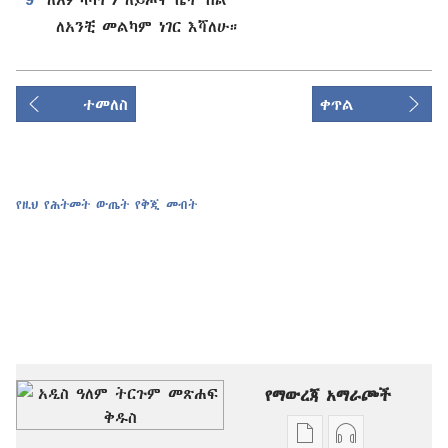
ለአንቺ መልካም ነገር እሻለሁ።
ተመለስ
ቀጥል
የዚህ የሕትመት ውጤት የቅጂ መብት
የማውረጃ አማራጮች
የሕትመት
ኦዲዮዎችን