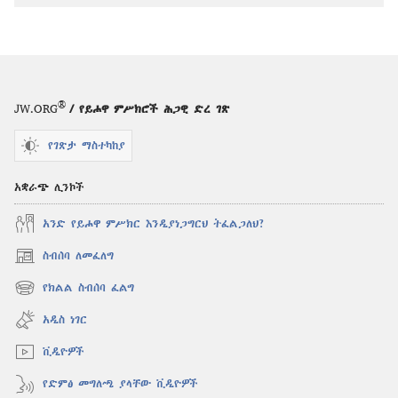
®
JW.ORG
/ የይሖዋ ምሥክሮች ሕጋዊ ድረ ገጽ
የገጽታ ማስተካከያ
አቋራጭ ሊንኮች
አንድ የይሖዋ ምሥክር እንዲያነጋግርህ ትፈልጋለህ?
ስብሰባ ለመፈለግ
(አዲስ
ዊንዶው
የክልል ስብሰባ ፈልግ
(አዲስ
ክፈት)
ዊንዶው
አዲስ ነገር
ክፈት)
ቪዲዮዎች
የድምፅ መግለጫ ያላቸው ቪዲዮዎች