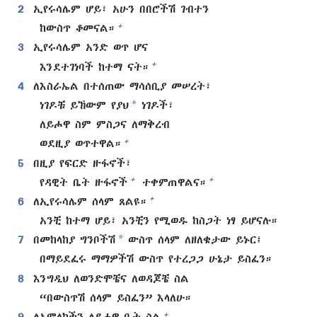
2
ኢየሩሳሌም ሆይ፣ አሁን በበሮችሽ ገብተን
+
ከውስጥ ቆመናል።
3
ኢየሩሳሌም አንድ ወጥ ሆና
+
እንደተገነባች ከተማ ናት።
4
ለእስራኤል በተሰጠው ማሳሰቢያ መሠረት፣
*
ነገዶቹ ይኸውም የያህ
ነገዶች፣
ለይሖዋ ስም ምስጋና ለማቅረብ
+
ወደዚያ ወጥተዋል።
5
በዚያ የፍርድ ዙፋኖች፣
+
+
የዳዊት ቤት ዙፋኖች
ተቀምጠዋልና።
+
6
ለኢየሩሳሌም ሰላም ጸልዩ።
አንቺ ከተማ ሆይ፣ አንቺን የሚወዱ ከስጋት ነፃ ይሆናሉ።
*
7
በመከላከያ ግንቦችሽ
ውስጥ ሰላም ለዘለቄታው ይኑር፤
በማይደፈሩ ማማዎችሽ ውስጥ የተረጋጋ ሁኔታ ይስፈን።
8
እንግዲህ ለወንድሞቼና ለወዳጆቼ ስል
“በውስጥሽ ሰላም ይስፈን” እላለሁ።
+
9
ለአምላካችን ለይሖዋ ቤት ስል