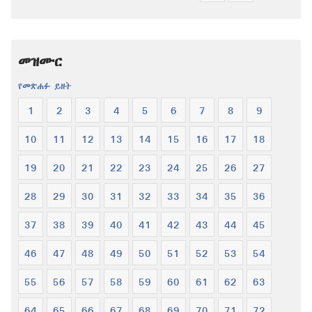
ውጤቶችን
ማውረድ
ማውረድ
የሚቻልባቸው
የሚቻልባቸው
አማራጮች
መዝሙር
አማራጮች
አዲስ
አዲስ
ዓለም
የመጽሐፉ ይዘት
ዓለም
ትርጉም
1
2
3
4
5
6
7
8
9
ትርጉም
መጽሐፍ
መጽሐፍ
ቅዱስ
10
11
12
13
14
15
16
17
18
ቅዱስ
19
20
21
22
23
24
25
26
27
28
29
30
31
32
33
34
35
36
37
38
39
40
41
42
43
44
45
46
47
48
49
50
51
52
53
54
55
56
57
58
59
60
61
62
63
64
65
66
67
68
69
70
71
72