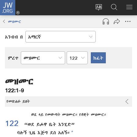
JW.ORG
ግባ
(አዲስ
የድረ
JW.ORG
መ
ዊንዶው
ገጹን
ላይ
አሳ
መዝሙር
ክፈት)
ቋንቋ
መፈለጊያ
ለውጥ
አንብብ በ
በምዕራፍ
ምረጥ
የመጽሐፍ
ቅዱስ
መጽሐፍ
መዝሙር
122:1-9
የመጽሐፉ ይዘት
ወደ ላይ የመውጣት መዝሙር። የዳዊት መዝሙር።
122
“ወደ ይሖዋ ቤት እንሂድ”
+
ባሉኝ ጊዜ እጅግ ደስ አለኝ።