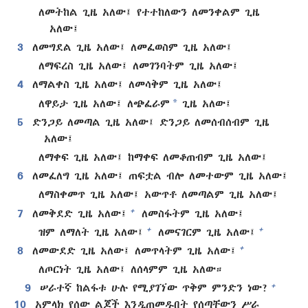
ለመትከል ጊዜ አለው፤ የተተከለውን ለመንቀልም ጊዜ
አለው፤
3
ለመግደል ጊዜ አለው፤ ለመፈወስም ጊዜ አለው፤
ለማፍረስ ጊዜ አለው፤ ለመገንባትም ጊዜ አለው፤
4
ለማልቀስ ጊዜ አለው፤ ለመሳቅም ጊዜ አለው፤
*
ለዋይታ ጊዜ አለው፤ ለጭፈራም
ጊዜ አለው፤
5
ድንጋይ ለመጣል ጊዜ አለው፤ ድንጋይ ለመሰብሰብም ጊዜ
አለው፤
ለማቀፍ ጊዜ አለው፤ ከማቀፍ ለመቆጠብም ጊዜ አለው፤
6
ለመፈለግ ጊዜ አለው፤ ጠፍቷል ብሎ ለመተውም ጊዜ አለው፤
ለማስቀመጥ ጊዜ አለው፤ አውጥቶ ለመጣልም ጊዜ አለው፤
+
7
ለመቅደድ ጊዜ አለው፤
ለመስፋትም ጊዜ አለው፤
+
+
ዝም ለማለት ጊዜ አለው፤
ለመናገርም ጊዜ አለው፤
+
8
ለመውደድ ጊዜ አለው፤ ለመጥላትም ጊዜ አለው፤
ለጦርነት ጊዜ አለው፤ ለሰላምም ጊዜ አለው።
+
9
ሠራተኛ ከልፋቱ ሁሉ የሚያገኘው ጥቅም ምንድን ነው?
10
አምላክ የሰው ልጆች እንዲጠመዱበት የሰጣቸውን ሥራ