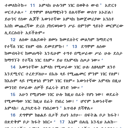
*
ተመለከትኩ።
11
አምላክ ሁሉንም ነገር በወቅቱ ውብ
አድርጎ
+
ሠርቶታል።
ደግሞም ዘላለማዊነትን በልባቸው ውስጥ አኑሯል፤
ይሁንና የሰው ልጆች እውነተኛው አምላክ ከመጀመሪያው አንስቶ
እስከ መጨረሻው ድረስ ያከናወነውን ሥራ በምንም ዓይነት መርምረው
ሊደርሱበት አይችሉም።
12
ለሰው በሕይወት ዘመኑ ከመደሰትና መልካም ከማድረግ
+
የተሻለ ነገር የለም ብዬ ደመደምኩ፤
13
ደግሞም ለሰው
ከመብላትና ከመጠጣት እንዲሁም ተግቶ በሚሠራው ሥራ ሁሉ ደስታ
+
ከማግኘት የተሻለ ነገር የለም። ይህ የአምላክ ስጦታ ነው።
14
እውነተኛው አምላክ የሚሠራው ነገር ሁሉ ለዘላለም ጸንቶ
እንደሚኖር ተረድቻለሁ። በእሱ ላይ የሚጨመር ምንም ነገር የለም፤
ከእሱም ላይ የሚቀነስ ምንም ነገር የለም። እውነተኛው አምላክ በዚህ
+
መንገድ የሠራው ሰዎች ይፈሩት ዘንድ ነው።
15
አሁን የሚሆነው ነገር ሁሉ ከዚህ በፊት የሆነ ነው፤ ወደፊት
+
የሚመጣው ነገር ከዚህ በፊት የነበረ ነው፤
ሆኖም እውነተኛው
*
አምላክ፣ ሲያሳድዱት የነበረውን
አጥብቆ ይሻዋል።
16
ደግሞም ከፀሐይ በታች ይህን አየሁ፦ በፍትሕ ቦታ ክፋት፣
+
በጽድቅም ቦታ ክፋት ነበር።
17
እኔም በልቤ እንዲህ አልኩ፦
+