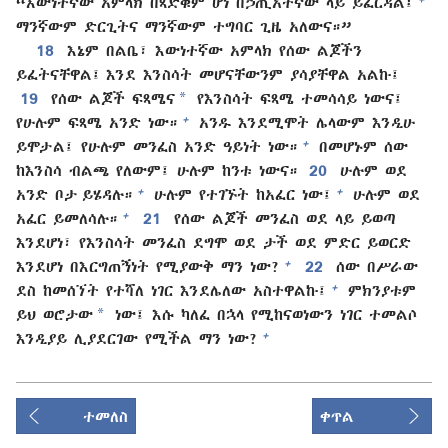
“እውነተኛው አምላክ በጻድቁም ሆነ በኃጢአተኛው ላይ ይፈርዳል፤
ማንኛውም ድርጊትና ማንኛውም ተግባር ጊዜ አለውና።”
18
እኔም በልቤ፣ እውነተኛው አምላክ የሰው ልጆችን
ይፈትናቸዋል፤ እንደ እንስሳት መሆናቸውንም ያሳያቸዋል አልኩ፤
*
19
የሰው ልጆች ፍጻሜና
የእንስሳት ፍጻሜ ተመሳሳይ ነውና፤
+
የሁሉም ፍጻሜ አንድ ነው።
አንዱ እንደሚሞት ሌላውም እንዲሁ
+
ይሞታል፤ የሁሉም መንፈስ አንድ ዓይነት ነው።
በመሆኑም ሰው
ከእንስሳ ብልጫ የለውም፤ ሁሉም ከንቱ ነውና።
20
ሁሉም ወደ
+
+
አንድ ቦታ ይሄዳሉ።
ሁሉም የተገኙት ከአፈር ነው፤
ሁሉም ወደ
+
አፈር ይመለሳሉ።
21
የሰው ልጆች መንፈስ ወደ ላይ ይወጣ
እንደሆነ፣ የእንስሳት መንፈስ ደግሞ ወደ ታች ወደ ምድር ይወርድ
+
እንደሆነ በእርግጠኝነት የሚያውቅ ማን ነው?
22
ሰው በሥራው
+
ደስ ከመሰኘት የተሻለ ነገር እንደሌለው አስተዋልኩ፤
ምክንያቱም
*
ይህ ወሮታው
ነው፤ እሱ ካለፈ በኋላ የሚከናወነውን ነገር ተመልሶ
+
እንዲያይ ሊያደርገው የሚችል ማን ነው?
ተመለስ
ቀጥል