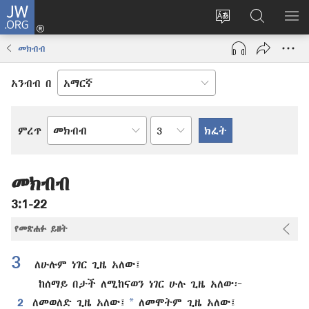
JW.ORG
ግባ
(አዲስ
የድረ
JW.ORG
መ
ዊንዶው
ገጹን
ላይ
አሳ
መክብብ
ክፈት)
ቋንቋ
መፈለጊያ
ለውጥ
አንብብ በ
በምዕራፍ
ምረጥ
የመጽሐፍ
ቅዱስ
መጽሐፍ
መክብብ
3:1-22
የመጽሐፉ ይዘት
3
ለሁሉም ነገር ጊዜ አለው፤
ከሰማይ በታች ለሚከናወን ነገር ሁሉ ጊዜ አለው፦
*
2
ለመወለድ ጊዜ አለው፤
ለመሞትም ጊዜ አለው፤