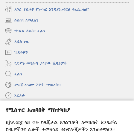
አንድ የይሖዋ ምሥክር እንዲያነጋግርህ ትፈልጋለህ?
ስብሰባ ለመፈለግ
(አዲስ
ዊንዶው
የክልል ስብሰባ ፈልግ
(አዲስ
ክፈት)
ዊንዶው
አዲስ ነገር
ክፈት)
ቪዲዮዎች
የድምፅ መግለጫ ያላቸው ቪዲዮዎች
ፈልግ
መረጃ ለዓለም አቀፉ ማኅበረሰብ
እርዳታ
የሚስጥር አጠባበቅ ማስተካከያ
መዋጮዎች
(አዲስ
ዊንዶው
በjw.org ላይ ጥሩ የዲጂታል አገልግሎት ለመስጠት እንዲቻል
ክፈት)
የመጠበቂያ ግንብ የኢንተርኔት ቤተ መጻሕፍት
ኩኪዎችንና ሌሎች ተመሳሳይ ቴክኖሎጂዎችን እንጠቀማለን።
(አዲስ