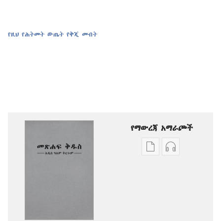
የዚህ የሕትመት ውጤት የቅጂ መብት
የማውረጃ አማራጮች
የሕትመት
ኦዲዮዎችን
ውጤቶችን
ማውረድ
ማውረድ
የሚቻልባቸው
የሚቻልባቸው
አማራጮች
አማራጮች
አዲስ
አዲስ
ዓለም