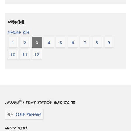
ዓለም
ትርጉም
ትርጉም
መጽሐፍ
መጽሐፍ
ቅዱስ
መክብብ
ቅዱስ
የመጽሐፉ ይዘት
1
2
3
4
5
6
7
8
9
10
11
12
®
JW.ORG
/ የይሖዋ ምሥክሮች ሕጋዊ ድረ ገጽ
የገጽታ ማስተካከያ
አቋራጭ ሊንኮች