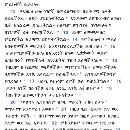
ምልክቶች ይታያሉ።
12
“እነዚህ ሁሉ ነገሮች ከመፈጸማቸው በፊት ግን ሰዎች
+
ይይዟችኋል፤ ስደት ያደርሱባችኋል
እንዲሁም ለምኩራብና ለወህኒ
ቤት አሳልፈው ይሰጧችኋል። በስሜም ምክንያት በነገሥታትና
+
በገዢዎች ፊት ያቀርቧችኋል።
13
ይህም ለመመሥከር
የሚያስችል አጋጣሚ ይከፍትላችኋል።
14
የምትሰጡትን መልስ
+
አስቀድማችሁ መዘጋጀት እንደማያስፈልጋችሁ ልብ በሉ፤
15
ተቃዋሚዎቻችሁ ሁሉ በአንድነት ሆነው ሊቋቋሙት ወይም
+
ሊከራከሩት የማይችሉት አንደበትና ጥበብ እሰጣችኋለሁና።
16
ከዚህም በተጨማሪ ወላጆቻችሁ፣ ወንድሞቻችሁ፣ ዘመዶቻችሁና
*
ጓደኞቻችሁ እንኳ አሳልፈው ይሰጧችኋል፤
አንዳንዶቻችሁንም
+
+
ይገድላሉ፤
17
በስሜ የተነሳም ሰዎች ሁሉ ይጠሏችኋል።
18
+
ይሁን እንጂ ከራሳችሁ ፀጉር አንዷ እንኳ አትጠፋም።
19
*
+
ከጸናችሁ ሕይወታችሁን ታተርፋላችሁ።
+
20
“ይሁንና ኢየሩሳሌም በጦር ሠራዊት ተከባ ስታዩ
+
መጥፊያዋ እንደቀረበ እወቁ።
21
በዚህ ጊዜ በይሁዳ ያሉ ወደ
+
ተራሮች ይሽሹ፤
በከተማዋ ውስጥ ያሉም ከዚያ ይውጡ፤ በገጠር
ያሉም ወደ እሷ አይግቡ፤
22
ምክንያቱም የተጻፈው ነገር ሁሉ
ይፈጸም ዘንድ ይህ የፍትሕ እርምጃ የሚወሰድበት ጊዜ
ነው።
23