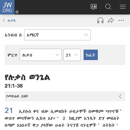
JW.ORG
ግባ
(አዲስ
የድረ
JW.ORG
መ
ዊንዶው
ገጹን
ላይ
አሳ
ሉቃስ
ክፈት)
ቋንቋ
መፈለጊያ
ለውጥ
አንብብ በ
በምዕራፍ
ምረጥ
የመጽሐፍ
ቅዱስ
መጽሐፍ
የሉቃስ ወንጌል
21:1-38
የመጽሐፉ ይዘት
21
*
ኢየሱስ ቀና ብሎ ሲመለከት ሀብታሞች በመዋጮ ሣጥኖቹ
+
ውስጥ መባቸውን ሲከቱ አየ።
2
ከዚያም አንዲት ድሃ መበለት
*
+
በጣም አነስተኛ ዋጋ ያላቸው ሁለት ትናንሽ ሳንቲሞች
ስትከት