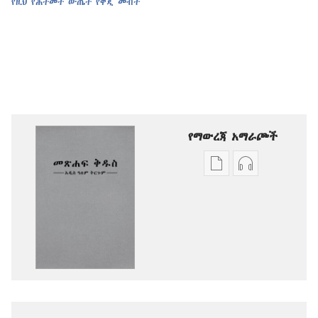
የዚህ የሕትመት ውጤት የቅጂ መብት
የማውረጃ አማራጮች
የሕትመት
ኦዲዮዎችን
ውጤቶችን
ማውረድ
ማውረድ
የሚቻልባቸው
የሚቻልባቸው
አማራጮች
አማራጮች
አዲስ
አዲስ
ዓለም
ዓለም
ትርጉም
ትርጉም
መጽሐፍ
መጽሐፍ
ቅዱስ