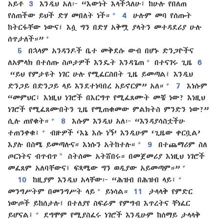
አይቶ
3
እንዲህ አለ፦ “እውነት እላችኋለሁ፣ ከሁሉ የበለጠ
+
የሰጠችው ይህች ድሃ መበለት ነች።
4
ሁሉም መባ የሰጡት
ከትርፋቸው ነውና፤ እሷ ግን በድሃ አቅሟ ያላትን መተዳደሪያ ሁሉ
+
ሰጥታለች።”
5
በኋላም አንዳንዶች ቤተ መቅደሱ ውብ በሆኑ ድንጋዮችና
+
ለአምላክ በተሰጡ ስጦታዎች እንዴት እንዳጌጠ
በተናገሩ ጊዜ
6
“ይህ የምታዩት ነገር ሁሉ የሚፈርስበት ጊዜ ይመጣል፤ እንዲህ
+
ድንጋይ በድንጋይ ላይ እንደተነባበረ አይኖርም” አለ።
7
እነሱም
“መምህር፣ እነዚህ ነገሮች በእርግጥ የሚፈጸሙት መቼ ነው? እነዚህ
ነገሮች የሚፈጸሙበትን ጊዜ የሚጠቁመው ምልክትስ ምንድን ነው?”
+
ሲሉ ጠየቁት።
8
እሱም እንዲህ አለ፦ “እንዳያሳስቷችሁ
+
ተጠንቀቁ፤
ብዙዎች ‘እኔ እሱ ነኝ’ እንዲሁም ‘ጊዜው ቀርቧል’
+
እያሉ በስሜ ይመጣሉና። እነሱን አትከተሉ።
9
በተጨማሪም ስለ
*
ጦርነትና ብጥብጥ
ስትሰሙ አትሸበሩ። በመጀመሪያ እነዚህ ነገሮች
+
መፈጸም አለባቸውና፤ ፍጻሜው ግን ወዲያው አይመጣም።”
+
10
ከዚያም እንዲህ አላቸው፦ “ሕዝብ በሕዝብ ላይ፣
+
መንግሥትም በመንግሥት ላይ
ይነሳል።
11
ታላላቅ የምድር
ነውጦች ይከሰታሉ፤ በተለያየ ስፍራም የምግብ እጥረትና ቸነፈር
+
ይሆናል፤
ደግሞም የሚያስፈሩ ነገሮች እንዲሁም ከሰማይ ታላላቅ