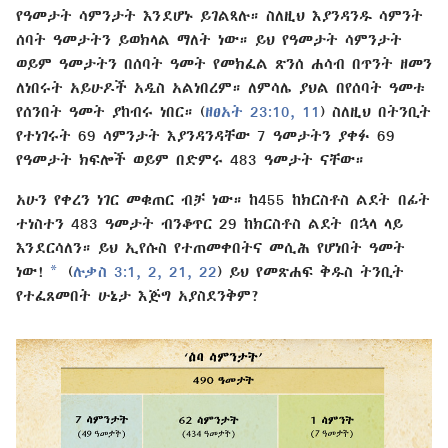
የዓመታት ሳምንታት እንደሆኑ ይገልጻሉ። ስለዚህ እያንዳንዱ ሳምንት
ሰባት ዓመታትን ይወክላል ማለት ነው። ይህ የዓመታት ሳምንታት
ወይም ዓመታትን በሰባት ዓመት የመክፈል ጽንሰ ሐሳብ በጥንት ዘመን
ለነበሩት አይሁዶች አዲስ አልነበረም። ለምሳሌ ያህል በየሰባት ዓመቱ
የሰንበት ዓመት ያከብሩ ነበር። (
ዘፀአት 23:10, 11
) ስለዚህ በትንቢት
የተነገሩት 69 ሳምንታት እያንዳንዳቸው 7 ዓመታትን ያቀፉ 69
የዓመታት ክፍሎች ወይም በድምሩ 483 ዓመታት ናቸው።
አሁን የቀረን ነገር መቁጠር ብቻ ነው። ከ455 ከክርስቶስ ልደት በፊት
ተነስተን 483 ዓመታት ብንቆጥር 29 ከክርስቶስ ልደት በኋላ ላይ
እንደርሳለን። ይህ ኢየሱስ የተጠመቀበትና መሲሕ የሆነበት ዓመት
a
ነው!
(
ሉቃስ 3:1, 2,
21, 22
) ይህ የመጽሐፍ ቅዱስ ትንቢት
የተፈጸመበት ሁኔታ እጅግ አያስደንቅም?