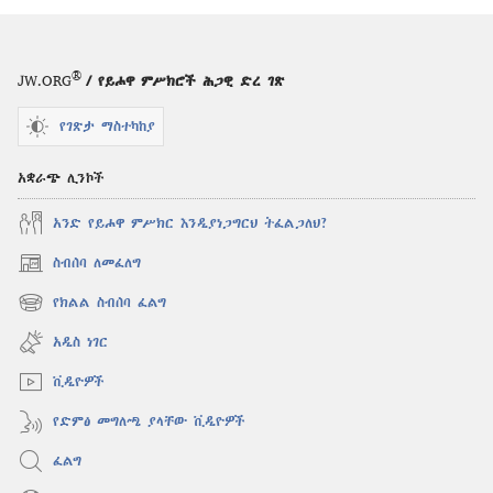
ምንድን
ነው?
®
JW.ORG
/ የይሖዋ ምሥክሮች ሕጋዊ ድረ ገጽ
የገጽታ ማስተካከያ
አቋራጭ ሊንኮች
አንድ የይሖዋ ምሥክር እንዲያነጋግርህ ትፈልጋለህ?
ስብሰባ ለመፈለግ
(አዲስ
ዊንዶው
የክልል ስብሰባ ፈልግ
(አዲስ
ክፈት)
ዊንዶው
አዲስ ነገር
ክፈት)
ቪዲዮዎች
የድምፅ መግለጫ ያላቸው ቪዲዮዎች
ፈልግ