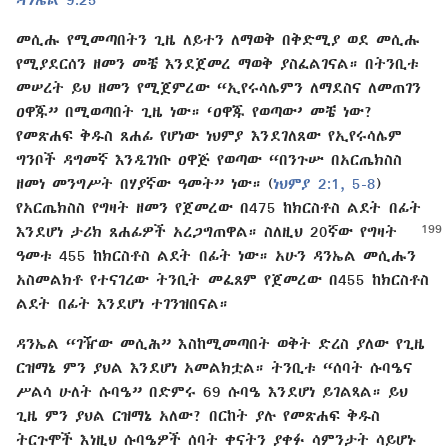
መሲሑ የሚመጣበትን ጊዜ ለይተን ለማወቅ በቅድሚያ ወደ መሲሑ
የሚያደርሰን ዘመን መቼ እንደጀመረ ማወቅ ያስፈልገናል። በትንቢቱ
መሠረት ይህ ዘመን የሚጀምረው “ኢየሩሳሌምን ለማደስና ለመጠገን
ዐዋጁ” በሚወጣበት ጊዜ ነው። ‘ዐዋጁ የወጣው’ መቼ ነው?
የመጽሐፍ ቅዱስ ጸሐፊ የሆነው ነህምያ እንደገለጸው የኢየሩሳሌም
ግንቦች ዳግመኛ እንዲገነቡ ዐዋጅ የወጣው “በንጉሡ በአርጤክስስ
ዘመነ መንግሥት በሃያኛው ዓመት” ነው። (
ነህምያ 2:1,
5-8
)
የአርጤክስስ የግዛት ዘመን የጀመረው በ475 ከክርስቶስ ልደት በፊት
እንደሆነ ታሪክ ጸሐፊዎች አረጋግጠዋል። ስለዚህ 20ኛው የግዛት
ዓመቱ 455 ከክርስቶስ ልደት በፊት ነው። አሁን ዳንኤል መሲሑን
አስመልክቶ የተናገረው ትንቢት መፈጸም የጀመረው በ455 ከክርስቶስ
ልደት በፊት እንደሆነ ተገንዝበናል።
ዳንኤል “ገዥው መሲሕ” እስከሚመጣበት ወቅት ድረስ ያለው የጊዜ
ርዝማኔ ምን ያህል እንደሆነ አመልክቷል። ትንቢቱ “ሰባት ሱባዔና
ሥልሳ ሁለት ሱባዔ” በድምሩ 69 ሱባዔ እንደሆነ ይገልጻል። ይህ
ጊዜ ምን ያህል ርዝማኔ አለው? በርከት ያሉ የመጽሐፍ ቅዱስ
ትርጉሞች እነዚህ ሱባዔዎች ሰባት ቀናትን ያቀፉ ሳምንታት ሳይሆኑ