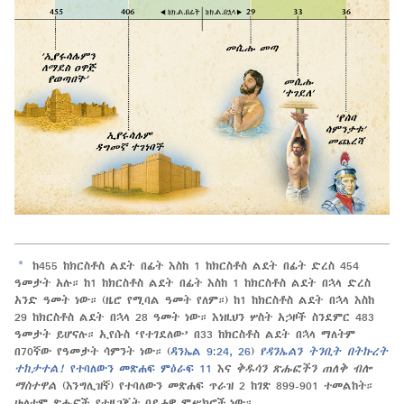
a
ከ455 ከክርስቶስ ልደት በፊት እስከ 1 ከክርስቶስ ልደት በፊት ድረስ 454
ዓመታት አሉ። ከ1 ከክርስቶስ ልደት በፊት እስከ 1 ከክርስቶስ ልደት በኋላ ድረስ
አንድ ዓመት ነው። (ዜሮ የሚባል ዓመት የለም።) ከ1 ከክርስቶስ ልደት በኋላ እስከ
29 ከክርስቶስ ልደት በኋላ 28 ዓመት ነው። እነዚህን ሦስት አኃዞች ስንደምር 483
ዓመታት ይሆናሉ። ኢየሱስ ‘የተገደለው’ በ33 ከክርስቶስ ልደት በኋላ ማለትም
በ70ኛው የዓመታት ሳምንት ነው። (
ዳንኤል 9:24,
26
)
የዳንኤልን ትንቢት በትኩረት
ተከታተል!
የተባለውን መጽሐፍ ምዕራፍ 11
እና
ቅዱሳን ጽሑፎችን ጠለቅ ብሎ
ማስተዋል
(እንግሊዝኛ) የተባለውን መጽሐፍ ጥራዝ 2 ከገጽ 899-901 ተመልከት።
ሁለቱም ጽሑፎች የተዘጋጁት በይሖዋ ምሥክሮች ነው።