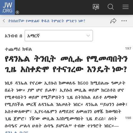
JW.ORG
ግባ
(አዲስ
የድረ
JW.ORG
መ
ዊንዶው
ገጹን
ላይ
አሳ
ትክክለኛው
የመጽሐፍ ቅዱስ ትምህርት ምንድን ነው?
ክፈት)
ቋንቋ
መፈለጊያ
ለውጥ
አንብብ በ
ተጨማሪ ክፍል
የዳንኤል ትንቢት መሲሑ የሚመጣበትን
ጊዜ አስቀድሞ የተናገረው እንዴት ነው?
ነቢዩ ዳንኤል የኖረው ኢየሱስ ከመወለዱ ከ500 ከሚበልጡ ዓመታት
በፊት ነው። ያም ሆኖ ይሖዋ፣ ኢየሱስ መሲሕ ወይም ክርስቶስ ሆኖ
የሚቀባበትን ወይም የሚሾምበትን ጊዜ በትክክል ለይቶ ለማወቅ
የሚያስችል መረጃ ለዳንኤል ገልጦለት ነበር። ዳንኤል “ይህንን ዕወቅ፤
አስተውለውም፤ ኢየሩሳሌምን ለማደስና ለመጠገን ዐዋጁ ከወጣበት
ጊዜ ጀምሮ፣ ገዥው መሲሕ
እስከሚመጣበት ጊዜ ድረስ፣ ሰባት
ሱባዔና ሥልሳ ሁለት ሱባዔ ይሆናል” ተብሎ ተነግሮት ነበር።—
ዳንኤል 9:25