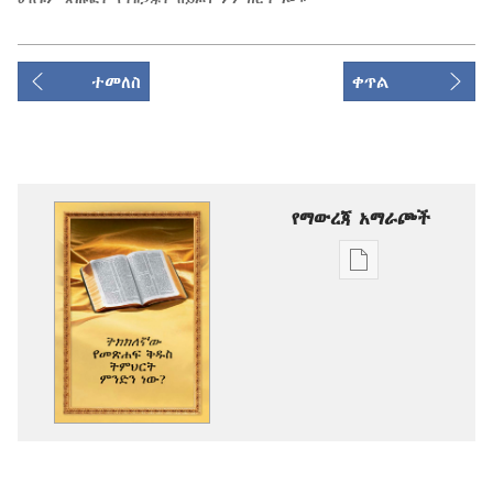
ተመለስ
ቀጥል
የማውረጃ አማራጮች
የሕትመት
ውጤቶችን
ማውረድ
የሚቻልባቸው
አማራጮች
ትክክለኛው
የመጽሐፍ
ቅዱስ
ትምህርት