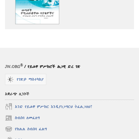
የሚቻልባቸው
አማራጮች
ወጣቶች
የሚጠይቋቸው
ጥያቄዎችና
ተግባራዊ
መሆን
የሚችሉ
መልሶች፣
®
JW.ORG
/ የይሖዋ ምሥክሮች ሕጋዊ ድረ ገጽ
ጥራዝ
2
የገጽታ ማስተካከያ
አቋራጭ ሊንኮች
አንድ የይሖዋ ምሥክር እንዲያነጋግርህ ትፈልጋለህ?
ስብሰባ ለመፈለግ
(አዲስ
ዊንዶው
የክልል ስብሰባ ፈልግ
(አዲስ
ክፈት)
ዊንዶው