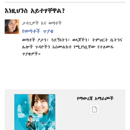
እነዚህንስ አይተሃቸዋል?
ታዳጊዎች እና ወጣቶች
የወጣቶች ጥያቄ
ወጣቶች ፆታን፣ ጓደኝነትን፣ ወላጆችን፣ ትምህርት ቤትንና
ሌሎች ጉዳዮችን አስመልክቶ የሚያነሷቸው የተለመዱ
ጥያቄዎች።
የማውረጃ አማራጮች
የሕትመት
ውጤቶችን
ማውረድ