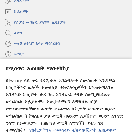
አዲስ ነገር
ክፈት)
ቪዲዮዎች
የድምፅ መግለጫ ያላቸው ቪዲዮዎች
ፈልግ
መረጃ ለዓለም አቀፉ ማኅበረሰብ
እርዳታ
የሚስጥር አጠባበቅ ማስተካከያ
መዋጮዎች
(አዲስ
ዊንዶው
በjw.org ላይ ጥሩ የዲጂታል አገልግሎት ለመስጠት እንዲቻል
ክፈት)
የመጠበቂያ ግንብ የኢንተርኔት ቤተ መጻሕፍት
ኩኪዎችንና ሌሎች ተመሳሳይ ቴክኖሎጂዎችን እንጠቀማለን።
(አዲስ
ዊንዶው
አንዳንድ ኩኪዎች ድረ ገጹ እንዲሠራ የግድ ስለሚያስፈልጉ
®
JW Hub
ክፈት)
መከልከል አይቻልም። አጠቃቀምህን ለማሻሻል ብቻ
(አዲስ
ዊንዶው
የምንጠቀምባቸውን ሌሎች ተጨማሪ ኩኪዎች መፍቀድ ወይም
®
JW Library
አፕሊኬሽን
ክፈት)
መከልከል ትችላለህ። ይህ መረጃ በፍጹም አይሸጥም ወይም ለንግድ
ዓላማ አይውልም። ተጨማሪ መረጃ ለማግኘት ይህን ገጽ
ተመልከት፦
የኩኪዎችንና ተመሳሳይ ቴክኖሎጂዎች አጠቃቀም