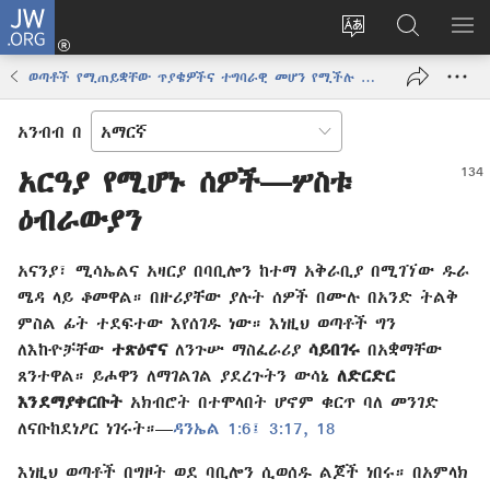
JW.ORG
ግባ
(አዲስ
የድረ
JW.ORG
መ
ዊንዶው
ገጹን
ላይ
አሳ
ወጣቶች የሚጠይቋቸው ጥያቄዎችና ተግባራዊ መሆን የሚችሉ መልሶች፣ ጥራዝ 2
ክፈት)
ቋንቋ
መፈለጊያ
ለውጥ
አንብብ በ
አርዓያ የሚሆኑ ሰዎች
​—
ሦስቱ
ዕብራውያን
አናንያ፣ ሚሳኤልና አዛርያ በባቢሎን ከተማ አቅራቢያ በሚገኘው ዱራ
ሜዳ ላይ ቆመዋል። በዙሪያቸው ያሉት ሰዎች በሙሉ በአንድ ትልቅ
ምስል ፊት ተደፍተው እየሰገዱ ነው። እነዚህ ወጣቶች ግን
ለእኩዮቻቸው
ተጽዕኖና
ለንጉሡ ማስፈራሪያ
ሳይበገሩ
በአቋማቸው
ጸንተዋል። ይሖዋን ለማገልገል ያደረጉትን ውሳኔ
ለድርድር
እንደማያቀርቡት
አክብሮት በተሞላበት ሆኖም ቁርጥ ባለ መንገድ
ለናቡከደነፆር ነገሩት።​—
ዳንኤል 1:6፤
3:17, 18
እነዚህ ወጣቶች በግዞት ወደ ባቢሎን ሲወሰዱ ልጆች ነበሩ። በአምላክ