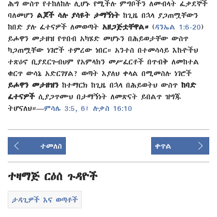
ሕግ ውስጥ የተከለከሉ ሊሆኑ የሚችሉ ምግቦችን ለመብላት ፈቃደኞች
ባለመሆን
ልጆች ሳሉ ያሳዩት ታማኝነት
ከጊዜ በኋላ ያጋጠሟቸውን
ከበድ ያሉ ፈተናዎች ለመወጣት
አዘጋጅቷቸዋል።
(
ዳንኤል 1:6-20
)
ይሖዋን መታዘዝ የጥበብ አካሄድ መሆኑን በሕይወታቸው ውስጥ
ካጋጠሟቸው ነገሮች ተምረው ነበር። አንተስ በተመሳሳይ እኩዮችህ
ተጽዕኖ ቢያደርጉብህም የአምላክን መሥፈርቶች በጥብቅ ለመከተል
ቁርጥ ውሳኔ አድርገሃል? ወጣት እያለህ ቀላል በሚመስሉ ነገሮች
ይሖዋን መታዘዝን
ከተማርክ ከጊዜ በኋላ በሕይወትህ ውስጥ
ከባድ
ፈተናዎች
ሲያጋጥሙህ በታማኝነት ለመጽናት ይበልጥ ዝግጁ
ትሆናለህ።​—
ምሳሌ 3:5, 6፤
ሉቃስ 16:10
ተመለስ
ቀጥል
ተዛማጅ ርዕሰ ጉዳዮች
ታዳጊዎች እና ወጣቶች