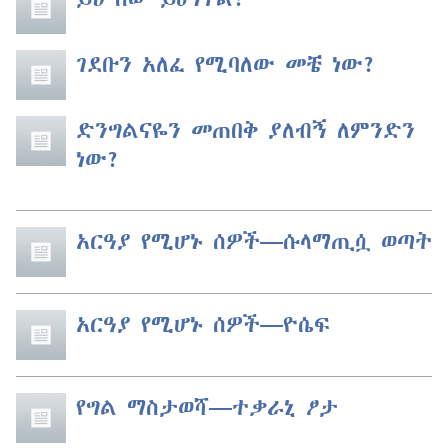
ገደቡን አለፈ የሚባለው መቼ ነው?
ድንግልናዬን መጠበቅ ያለብኝ ለምንድን
ነው?
አርዓያ የሚሆኑ ሰዎች​—ሱላማጢሷ ወጣት
አርዓያ የሚሆኑ ሰዎች​—ዮሴፍ
የግል ማስታወሻ—ተቃራኒ ፆታ