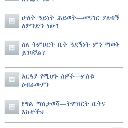
ሁለት ዓይነት ሕይወት​—መናገር ያለብኝ
ለምንድን ነው?
ስለ ትምህርት ቤት ጓደኝነት ምን ማወቅ
ይገባኛል?
አርዓያ የሚሆኑ ሰዎች​—ሦስቱ
ዕብራውያን
የግል ማስታወሻ​—ትምህርት ቤትና
እኩዮችህ