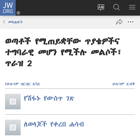
JW.ORG
ግባ
(አዲስ
የድረ
JW.ORG
መ
ዊንዶው
ገጹን
ላይ
አሳ
መጻሕፍት
ክፈት)
ቋንቋ
መፈለጊያ
ለውጥ
ወጣቶች የሚጠይቋቸው ጥያቄዎችና
ተግባራዊ መሆን የሚችሉ መልሶች፣
ጥራዝ 2
የሁሉንም ዝርዝር አሳይ
ሁሉንም ደብቅ
የሽፋኑ የውስጥ ገጽ
ለወላጆች የቀረበ ሐሳብ