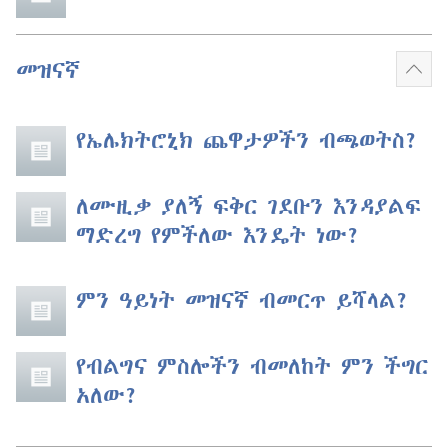
መዝናኛ
ተጨ
አሳይ
የኤሌክትሮኒክ ጨዋታዎችን ብጫወትስ?
ለሙዚቃ ያለኝ ፍቅር ገደቡን እንዳያልፍ
ማድረግ የምችለው እንዴት ነው?
ምን ዓይነት መዝናኛ ብመርጥ ይሻላል?
የብልግና ምስሎችን ብመለከት ምን ችግር
አለው?