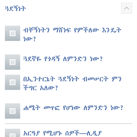
ጓደኝነት
ተጨ
አሳይ
ብቸኝነትን ማሸነፍ የምችለው እንዴት
ነው?
ጓደኛዬ የጎዳኝ ለምንድን ነው?
በኢንተርኔት ጓደኝነት ብመሠርት ምን
ችግር አለው?
ሐሜት መጥፎ የሆነው ለምንድን ነው?
አርዓያ የሚሆኑ ሰዎች​—ሊዲያ