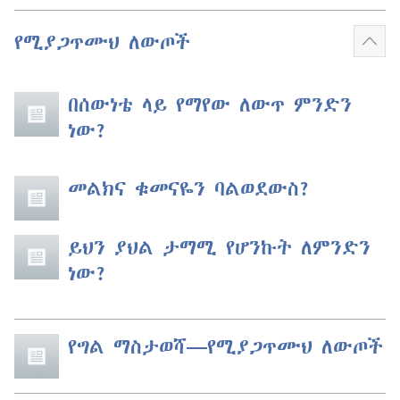
የሚያጋጥሙህ ለውጦች
ተጨ
አሳይ
በሰውነቴ ላይ የማየው ለውጥ ምንድን
ነው?
መልክና ቁመናዬን ባልወደውስ?
ይህን ያህል ታማሚ የሆንኩት ለምንድን
ነው?
የግል ማስታወሻ​—የሚያጋጥሙህ ለውጦች