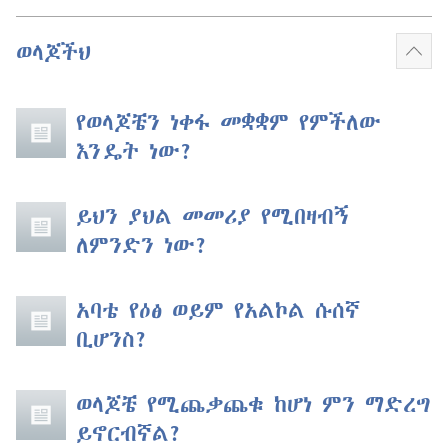
ወላጆችህ
ተጨ
አሳይ
የወላጆቼን ነቀፋ መቋቋም የምችለው
እንዴት ነው?
ይህን ያህል መመሪያ የሚበዛብኝ
ለምንድን ነው?
አባቴ የዕፅ ወይም የአልኮል ሱሰኛ
ቢሆንስ?
ወላጆቼ የሚጨቃጨቁ ከሆነ ምን ማድረግ
ይኖርብኛል?