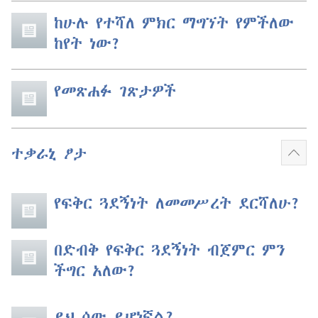
ከሁሉ የተሻለ ምክር ማግኘት የምችለው
ከየት ነው?
የመጽሐፉ ገጽታዎች
ተቃራኒ ፆታ
ተጨ
አሳይ
የፍቅር ጓደኝነት ለመመሥረት ደርሻለሁ?
በድብቅ የፍቅር ጓደኝነት ብጀምር ምን
ችግር አለው?
ይህ ሰው ይሆነኛል?