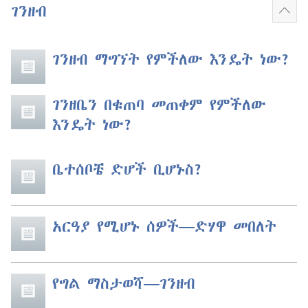
ገንዘብ
ተጨ
አሳይ
ገንዘብ ማግኘት የምችለው እንዴት ነው?
ገንዘቤን በቁጠባ መጠቀም የምችለው
እንዴት ነው?
ቤተሰቦቼ ድሆች ቢሆኑስ?
አርዓያ የሚሆኑ ሰዎች​—ድሃዋ መበለት
የግል ማስታወሻ​—ገንዘብ