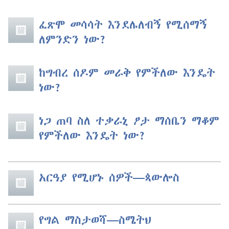
ፈጽሞ መሳሳት እንደሌለብኝ የሚሰማኝ
ለምንድን ነው?
ከግብረ ሰዶም መራቅ የምችለው እንዴት
ነው?
ነጋ ጠባ ስለ ተቃራኒ ፆታ ማሰቤን ማቆም
የምችለው እንዴት ነው?
አርዓያ የሚሆኑ ሰዎች​—ጳውሎስ
የግል ማስታወሻ​—ስሜትህ