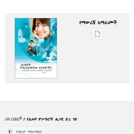
የማውረጃ አማራጮች
የሕትመት
ውጤቶችን
ማውረድ
የሚቻልባቸው
አማራጮች
ወጣቶች
የሚጠይቋቸው
ጥያቄዎችና
ተግባራዊ
መሆን
የሚችሉ
መልሶች፣
®
JW.ORG
/ የይሖዋ ምሥክሮች ሕጋዊ ድረ ገጽ
ጥራዝ
2
የገጽታ ማስተካከያ