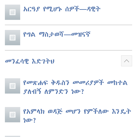
አርዓያ የሚሆኑ ሰዎች​—ዳዊት
የግል ማስታወሻ​—መዝናኛ
መንፈሳዊ እድገትህ
ተጨ
አሳይ
የመጽሐፍ ቅዱስን መመሪያዎች መከተል
ያለብኝ ለምንድን ነው?
የአምላክ ወዳጅ መሆን የምችለው እንዴት
ነው?