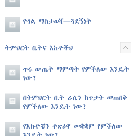
የግል ማስታወሻ​—ጓደኝነት
ትምህርት ቤትና እኩዮችህ
ተጨ
አሳይ
ጥሩ ውጤት ማምጣት የምችለው እንዴት
ነው?
በትምህርት ቤት ራሴን ከጥቃት መጠበቅ
የምችለው እንዴት ነው?
የእኩዮቼን ተጽዕኖ መቋቋም የምችለው
እንዴት ነው?