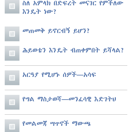
ስለ አምላክ በድፍረት መናገር የምችለው
እንዴት ነው?
መጠመቅ ይኖርብኝ ይሆን?
ሕይወቴን እንዴት ብጠቀምበት ይሻላል?
አርዓያ የሚሆኑ ሰዎች​—አሳፍ
የግል ማስታወሻ​—መንፈሳዊ እድገትህ
የመልመጃ ሣጥኖች ማውጫ