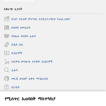
አቋራጭ ሊንኮች
አንድ የይሖዋ ምሥክር እንዲያነጋግርህ ትፈልጋለህ?
ስብሰባ ለመፈለግ
(አዲስ
ዊንዶው
የክልል ስብሰባ ፈልግ
(አዲስ
ክፈት)
ዊንዶው
አዲስ ነገር
ክፈት)
ቪዲዮዎች
የድምፅ መግለጫ ያላቸው ቪዲዮዎች
ፈልግ
መረጃ ለዓለም አቀፉ ማኅበረሰብ
እርዳታ
የሚስጥር አጠባበቅ ማስተካከያ
መዋጮዎች
(አዲስ
ዊንዶው