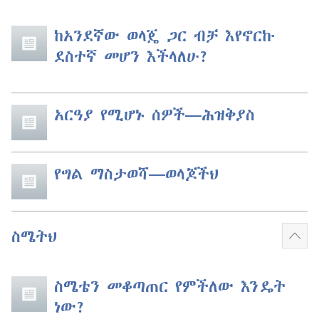
ከአንደኛው ወላጄ ጋር ብቻ እየኖርኩ
ደስተኛ መሆን እችላለሁ?
አርዓያ የሚሆኑ ሰዎች​—ሕዝቅያስ
የግል ማስታወሻ​—ወላጆችህ
ስሜትህ
ተጨ
አሳይ
ስሜቴን መቆጣጠር የምችለው እንዴት
ነው?