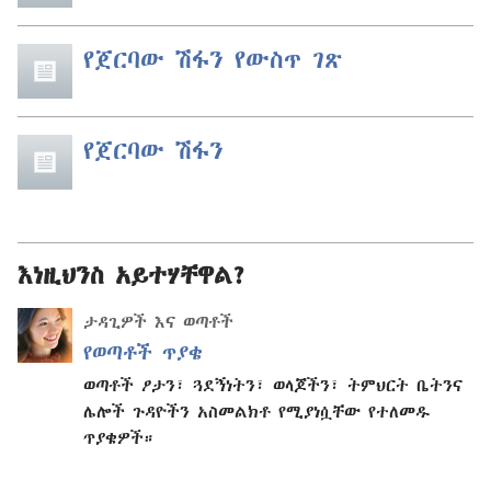
የጀርባው ሽፋን የውስጥ ገጽ
የጀርባው ሽፋን
እነዚህንስ አይተሃቸዋል?
ታዳጊዎች እና ወጣቶች
የወጣቶች ጥያቄ
ወጣቶች ፆታን፣ ጓደኝነትን፣ ወላጆችን፣ ትምህርት ቤትንና
ሌሎች ጉዳዮችን አስመልክቶ የሚያነሷቸው የተለመዱ
ጥያቄዎች።