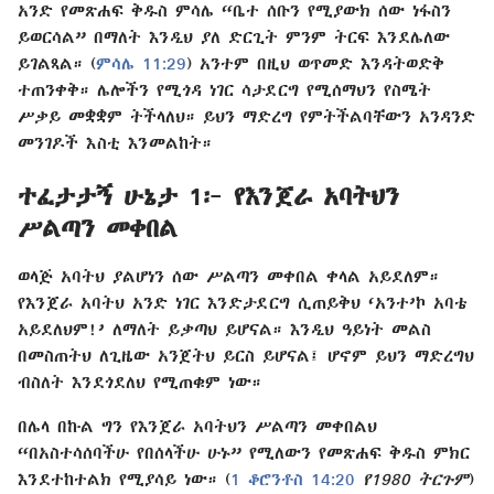
አንድ የመጽሐፍ ቅዱስ ምሳሌ “ቤተ ሰቡን የሚያውክ ሰው ነፋስን
ይወርሳል” በማለት እንዲህ ያለ ድርጊት ምንም ትርፍ እንደሌለው
ይገልጻል። (
ምሳሌ 11:29
) አንተም በዚህ ወጥመድ እንዳትወድቅ
ተጠንቀቅ። ሌሎችን የሚጎዳ ነገር ሳታደርግ የሚሰማህን የስሜት
ሥቃይ መቋቋም ትችላለህ። ይህን ማድረግ የምትችልባቸውን አንዳንድ
መንገዶች እስቲ እንመልከት።
ተፈታታኝ ሁኔታ 1፦ የእንጀራ አባትህን
ሥልጣን መቀበል
ወላጅ አባትህ ያልሆነን ሰው ሥልጣን መቀበል ቀላል አይደለም።
የእንጀራ አባትህ አንድ ነገር እንድታደርግ ሲጠይቅህ ‘አንተ’ኮ አባቴ
አይደለህም!’ ለማለት ይቃጣህ ይሆናል። እንዲህ ዓይነት መልስ
በመስጠትህ ለጊዜው አንጀትህ ይርስ ይሆናል፤ ሆኖም ይህን ማድረግህ
ብስለት እንደጎደለህ የሚጠቁም ነው።
በሌላ በኩል ግን የእንጀራ አባትህን ሥልጣን መቀበልህ
“በአስተሳሰባችሁ የበሰላችሁ ሁኑ” የሚለውን የመጽሐፍ ቅዱስ ምክር
እንደተከተልክ የሚያሳይ ነው። (
1 ቆሮንቶስ 14:20
የ1980 ትርጉም
)