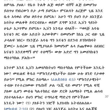
ለምሳሌ ያህል፣ የቤቱ ትልቅ ልጅ ወይም ብቸኛ ልጅ በመሆንህ
ይሰጥህ የነበረውን ቦታ ታጣ ይሆናል። ምናልባት ለረጅም ጊዜ እንደ
ቤቱ አባወራ ሆነህ ቆይተህ ይሆናል፤ አሁን ግን ይህን ቦታ ለእንጀራ
አባትህ መልቀቅ ይኖርብሃል። ወይም ደግሞ እንደ ኢቮን ዓይነት
ሁኔታ አጋጥሞህ ይሆናል። ኢቮን እንዲህ ብላለች፦ “ወላጅ አባቴ
እናቴን ዞር ብሎ አይቷት አያውቅም፤ በመሆኑም ከእኔ ጋር ብዙ ጊዜ
ታሳልፍ ነበር። የእንጀራ አባቴ ግን እናቴን በደንብ ይንከባከባት
ጀመር። አብረው ጊዜ የሚያሳልፉ ከመሆኑም ሌላ ይጨዋወቱ ስለነበር
እናቴን እንደቀማኝ ሆኖ ተሰማኝ። ውሎ አድሮ ግን አመለካከቴን
ማስተካከል ቻልኩ።”
አንተም እንደ ኢቮን አመለካከትህን ማስተካከል የምትችለው እንዴት
ነው? መጽሐፍ ቅዱስ “ምክንያታዊነታችሁ በሰው ሁሉ ዘንድ የታወቀ
ይሁን” የሚል ምክር ይሰጣል። (
ፊልጵስዩስ 4:5
) ‘ምክንያታዊነት’
ተብሎ የተተረጎመው የግሪክኛ ቃል ‘እሺ ባይ መሆን’ የሚል ፍቺ
ያለው ሲሆን መብቴ ካልተከበረ ብሎ ድርቅ አለማለት የሚል ሐሳብ
ያስተላልፋል። ይህን
ምክር ተግባራዊ ማድረግ የምትችለው
እንዴት ነው? (1) ያለፉትን ነገሮች እያሰብክ አትብሰልሰል።
(
መክብብ 7:10
) (2) ያለህን ነገር ለእንጀራ አባትህ እና ለልጆቹ