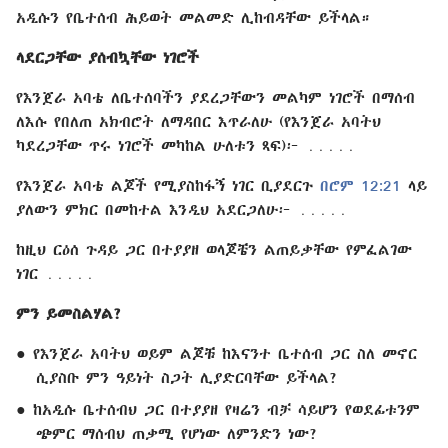
አዲሱን የቤተሰብ ሕይወት መልመድ ሊከብዳቸው ይችላል።
ላደርጋቸው ያሰብኳቸው ነገሮች
የእንጀራ አባቴ ለቤተሰባችን ያደረጋቸውን መልካም ነገሮች በማሰብ
ለእሱ የበለጠ አክብሮት ለማዳበር እጥራለሁ (የእንጀራ አባትህ
ካደረጋቸው ጥሩ ነገሮች መካከል ሁለቱን ጻፍ)፦ ․․․․․
የእንጀራ አባቴ ልጆች የሚያስከፋኝ ነገር ቢያደርጉ
በሮም 12:21
ላይ
ያለውን ምክር በመከተል እንዲህ አደርጋለሁ፦ ․․․․․
ከዚህ ርዕሰ ጉዳይ ጋር በተያያዘ ወላጆቼን ልጠይቃቸው የምፈልገው
ነገር ․․․․․
ምን ይመስልሃል?
● የእንጀራ አባትህ ወይም ልጆቹ ከእናንተ ቤተሰብ ጋር ስለ መኖር
ሲያስቡ ምን ዓይነት ስጋት ሊያድርባቸው ይችላል?
● ከአዲሱ ቤተሰብህ ጋር በተያያዘ የዛሬን ብቻ ሳይሆን የወደፊቱንም
ጭምር ማሰብህ ጠቃሚ የሆነው ለምንድን ነው?