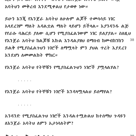
አባትህን መቅረብ እንደሚቀልህ የታወቀ ነው።
ይሁን እንጂ የእንጀራ አባትህ ለሁሉም ልጆች ተመሳሳይ ነገር
አላደረገም ማለት አዳልቷል ማለት ላይሆን ይችላል። እያንዳንዱ ልጅ
የየራሱ ባሕርይ ያለው ሲሆን የሚያስፈልገውም ነገር ይለያያል። ስለዚህ
የእንጀራ አባትህ ከልጆቹ እኩል እንዳልያዘህ በማሰብ ከመብከንከን
ይልቅ የሚያስፈልጉህን ነገሮች ለማሟላት ምን ያህል ጥረት እያደረገ
እንደሆነ ለመመልከት ሞክር።
የእንጀራ አባትህ የትኞቹን የሚያስፈልጉህን ነገሮች ያሟላልሃል?
․․․․․
የእንጀራ አባትህ የትኞቹን ነገሮች እንዳላሟላልህ ይሰማሃል?
․․․․․
አንዳንድ የሚያስፈልጉህ ነገሮች እንዳልተሟሉልህ ከተሰማህ ጉዳዩን
ለእንጀራ አባትህ ለምን አታነሳለትም?