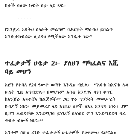
ከታች ባለው ክፍት ቦታ ላይ ጻፍ።
․․․․․
የእንጀራ አባትህ ስላሉት መልካም ባሕርያት ማሰብህ ይበልጥ
እንድታከብረው ሊረዳህ የሚችለው እንዴት ነው?
․․․․․
ተፈታታኝ ሁኔታ 2፦ ያለህን ማካፈልና እሺ
ባይ መሆን
አሮን የተባለ የ24 ዓመት ወጣት እንዲህ ብሏል፦ “አባቴ ከእናቴ ሌላ
ሁለት ጊዜ አግብቷል። በመሆኑም አባቴ እንደገና ባገባ ቁጥር
ከእንጀራ እናቶቼና ከልጆቻቸው ጋር ጥሩ ግንኙነት መመሥረት
ከብዶኝ ነበር። መጀመሪያ ላይ እነዚህ ሰዎች ለእኔ እንግዳ ነበሩ፤ ያም
ቢሆን ልወዳቸው እንደሚገባ ይነገረኝ ስለነበር ምን እንደማደርግ ግራ
ግብት ብሎኝ ነበር።”
አንተም በዚህ ረገድ ተፈታታኝ ሁኔታዎች ያጋጥሙህ ይሆናል።