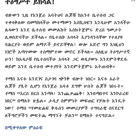
ትዕግሥት ይክሳል!
ብዙውን ጊዜ የእንጀራ አባትህና ልጆቹ ከአንተ ቤተሰብ ጋር
ተቀላቅለው በመካከላችሁ መተማመን እስኪሰፍን እንዲሁም አንዳችሁ
ሌላውን እንደ ቤተሰብ መመልከት እስክትጀምሩ ድረስ ዓመታት
ሊወስድባችሁ ይችላል። የቤተሰቡ አባላት እያንዳንዳቸው የተለያዩ
ባሕርያት ወይም ልማዶች ይኖሯቸዋል፤ ውሎ አድሮ ግን እነዚህን
ነገሮች አጣጥመው ተስማምተው መኖር ይችላሉ። ስለዚህ ትዕግሥተኛ
ሁን! ከአዲሶቹ የቤተሰባችሁ አባላት ጋር ወዲያውኑ እንደምትዋደዱ
ወይም እንደ ቤተሰብ መተያየት እንደምትጀምሩ አትጠብቅ።
ቶማስ እናቱ እንደገና ስታገባ ጭንቅ ብሎት ነበር። እናቱ አራት
ልጆች ያሏት ሲሆን የእንጀራ አባቱ ደግሞ ሦስት ልጆች ነበሩት።
ቶማስ “እርስ በርስ እንጣላ፣ እንጨቃጨቅ፣ እንበጣበጥና እንኮራረፍ
ነበር” በማለት ጽፏል። ታዲያ ስምምነት መፍጠር የቻሉት እንዴት
ነው? ቶማስ “የመጽሐፍ ቅዱስን መመሪያዎች ተግባራዊ ስናደርግ
ለችግሮቻችን መፍትሔ ማግኘት ቻልን” በማለት ተናግሯል።
በሚቀጥለው ምዕራፍ