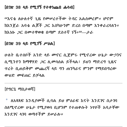
[በገጽ 38 ላይ የሚገኝ የተቀነጨበ ሐሳብ]
“እናቴ ለሁለተኛ ጊዜ የመሠረተችው ትዳር አልሰመረም። ሆኖም
ከእንጀራ አባቴ ልጆች ጋር እስካሁንም ድረስ በጣም እንቀራረባለን።
ከእነሱ ጋር በመተዋወቄ በጣም ደስተኛ ነኝ።”—ታራ
[በገጽ 39 ላይ የሚገኝ ሥዕል]
ሁለት ቤተሰቦች አንድ ላይ መኖር ሲጀምሩ የሚኖረው ሁኔታ ውኃንና
ሲሚንቶን ከማዋሃድ ጋር ሊመሳሰል ይችላል፤ ይህን ማድረግ ጊዜና
ጥረት ቢጠይቅም መጨረሻ ላይ ግን ጠንካራና ምንም የማይበግረው
ውህድ መፍጠር ይቻላል
[የግርጌ ማስታወሻ]
a
ለአጻጻፍ እንዲያመች ሲባል ይህ ምዕራፍ እናት እንደገና ስታገባ
ስለሚኖረው ሁኔታ የሚያወሳ ቢሆንም የተጠቀሱት ነጥቦች አባታቸው
እንደገና ላገባ ወጣቶችም ይሠራሉ።