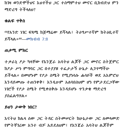
ከገዛ ወንድሞችህና እህቶችህ ጋር ተስማምተህ መኖር ቢከብድህ ምን
ማድረግ ትችላለህ?
ቁልፍ ጥቅስ
“የአንድ ነገር ፍጻሜ ከጅማሬው ይሻላል፤ ትዕግሥተኛም ከትዕቢተኛ
ይሻላል።”—
መክብብ 7:8
ጠቃሚ ምክር
ተቃራኒ ፆታ ካላቸው የእንጀራ አባትህ ልጆች ጋር መኖር ስትጀምር
ከፆታ ሥነ ምግባር ጋር በተያያዘ ተፈታታኝ ሁኔታ ሊገጥማችሁ
ይችላል። በመሆኑም የፆታ ስሜት የሚያነሳሱ ሐሳቦች ወደ አእምሮህ
እንዳይመጡ ተጠንቀቅ፤ እንዲሁም አለባበስህም ሆነ የምታደርጋቸው
ነገሮች የፆታ ስሜት የሚቀሰቅሱ እንዳይሆኑ ጥንቃቄ ማድረግ
ያስፈልግሃል።
ይህን ታውቅ ነበር?
እናትህ ከሌላ ሰው ጋር ትዳር ስትመሠርት ከሁኔታው ጋር ለመላመድ
የምትቸገረው አንተ ብቻ አይደለህም፤ የእንጀራ አባትህ ልጆችም