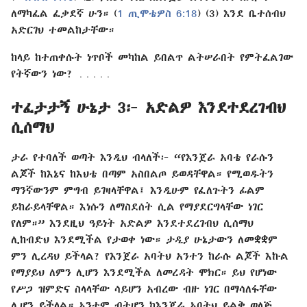
ለማካፈል ፈቃደኛ ሁን። (
1 ጢሞቴዎስ 6:18
) (3) እንደ ቤተሰብህ
አድርገህ ተመልከታቸው።
ከላይ ከተጠቀሱት ነጥቦች መካከል ይበልጥ ልትሠራበት የምትፈልገው
የትኛውን ነው? ․․․․․
ተፈታታኝ ሁኔታ 3፦ አድልዎ እንደተደረገብህ
ሲሰማህ
ታራ የተባለች ወጣት እንዲህ ብላለች፦ “የእንጀራ አባቴ የራሱን
ልጆች ከእኔና ከእህቴ በጣም አስበልጦ ይወዳቸዋል። የሚወዱትን
ማንኛውንም ምግብ ይገዛላቸዋል፤ እንዲሁም የፈለጉትን ፊልም
ይከራይላቸዋል። እነሱን ለማስደሰት ሲል የማያደርግላቸው ነገር
የለም።” እንደዚህ ዓይነት አድልዎ እንደተደረገብህ ሲሰማህ
ሊከብድህ እንደሚችል የታወቀ ነው። ታዲያ ሁኔታውን ለመቋቋም
ምን ሊረዳህ ይችላል? የእንጀራ አባትህ አንተን ከራሱ ልጆች እኩል
የማያይህ ለምን ሊሆን እንደሚችል ለመረዳት ሞክር። ይህ የሆነው
የሥጋ ዝምድና ስላላቸው ሳይሆን አብረው ብዙ ነገር በማሳለፋቸው
ሊሆን ይችላል። አንተም ብትሆን ከእንጀራ አባትህ ይልቅ ወላጅ