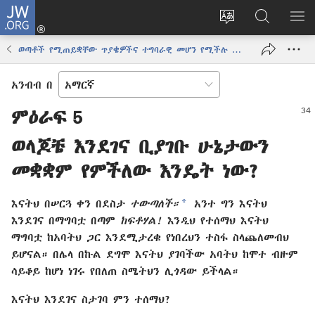
JW.ORG
ግባ
(አዲስ
የድረ
JW.ORG
መ
ዊንዶው
ገጹን
ላይ
አሳ
ወጣቶች የሚጠይቋቸው ጥያቄዎችና ተግባራዊ መሆን የሚችሉ መልሶች፣ ጥራዝ 1
ክፈት)
ቋንቋ
መፈለጊያ
ለውጥ
አንብብ በ
ምዕራፍ 5
ወላጆቼ እንደገና ቢያገቡ ሁኔታውን
መቋቋም የምችለው እንዴት ነው?
a
እናትህ በሠርጓ ቀን በደስታ
ተውጣለች።
አንተ ግን እናትህ
እንደገና በማግባቷ በጣም
ከፍቶሃል!
እንዲህ የተሰማህ እናትህ
ማግባቷ ከአባትህ ጋር እንደሚታረቁ የነበረህን ተስፋ ስላጨለመብህ
ይሆናል። በሌላ በኩል ደግሞ እናትህ ያገባችው አባትህ ከሞተ ብዙም
ሳይቆይ ከሆነ ነገሩ የበለጠ ስሜትህን ሊጎዳው ይችላል።
እናትህ እንደገና ስታገባ ምን ተሰማህ?