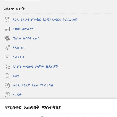
አቋራጭ ሊንኮች
አንድ የይሖዋ ምሥክር እንዲያነጋግርህ ትፈልጋለህ?
ስብሰባ ለመፈለግ
(አዲስ
ዊንዶው
የክልል ስብሰባ ፈልግ
(አዲስ
ክፈት)
ዊንዶው
አዲስ ነገር
ክፈት)
ቪዲዮዎች
የድምፅ መግለጫ ያላቸው ቪዲዮዎች
ፈልግ
መረጃ ለዓለም አቀፉ ማኅበረሰብ
እርዳታ
የሚስጥር አጠባበቅ ማስተካከያ
መዋጮዎች
(አዲስ
ዊንዶው