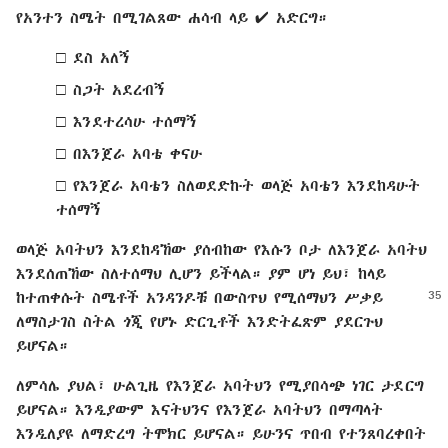
የአንተን ስሜት በሚገልጸው ሐሳብ ላይ ✔ አድርግ።
□ ደስ አለኝ
□ ስጋት አደረብኝ
□ እንደተረሳሁ ተሰማኝ
□ በእንጀራ አባቴ ቀናሁ
□ የእንጀራ አባቴን ስለወደድኩት ወላጅ አባቴን እንደከዳሁት
ተሰማኝ
ወላጅ አባትህን እንደከዳኸው ያሰብከው የእሱን ቦታ ለእንጀራ አባትህ
እንደሰጠኸው ስለተሰማህ ሊሆን ይችላል። ያም ሆነ ይህ፣ ከላይ
ከተጠቀሱት ስሜቶች
አንዳንዶቹ በውስጥህ የሚሰማህን ሥቃይ
ለማስታገስ ስትል ጎጂ የሆኑ ድርጊቶች እንድትፈጽም ያደርጉህ
ይሆናል።
ለምሳሌ ያህል፣ ሁልጊዜ የእንጀራ አባትህን የሚያበሳጭ ነገር ታደርግ
ይሆናል። እንዲያውም እናትህንና የእንጀራ አባትህን በማጣላት
እንዲለያዩ ለማድረግ ትሞክር ይሆናል። ይሁንና ጥበብ የተንጸባረቀበት