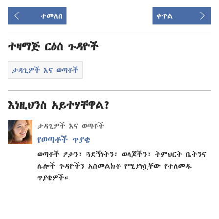
ተመለስ
ቀጥል
ተዛማጅ ርዕሰ ጉዳዮች
ታዳጊዎች እና ወጣቶች
እነዚህንስ አይተሃቸዋል?
ታዳጊዎች እና ወጣቶች
የወጣቶች ጥያቄ
ወጣቶች ፆታን፣ ጓደኝነትን፣ ወላጆችን፣ ትምህርት ቤትንና
ሌሎች ጉዳዮችን አስመልክቶ የሚያነሷቸው የተለመዱ
ጥያቄዎች።