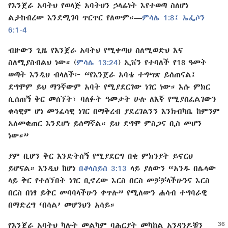
የእንጀራ አባትህ የወላጅ አባትህን ኃላፊነት እየተወጣ ስለሆነ
ልታከብረው እንደሚገባ ጥርጥር የለውም።—
ምሳሌ 1:8፤
ኤፌሶን
6:1-4
ብዙውን ጊዜ የእንጀራ አባትህ የሚቀጣህ ስለሚወድህ እና
ስለሚያስብልህ ነው። (
ምሳሌ 13:24
) ኢቮን የተባለች የ18 ዓመት
ወጣት እንዲህ ብላለች፦ “የእንጀራ አባቴ ተግሣጽ ይሰጠናል፤
ደግሞም ይህ ማንኛውም አባት የሚያደርገው ነገር ነው። እሱ ምክር
ሲሰጠኝ ቅር መሰኘት፣ ባለፉት ዓመታት ሁሉ ለእኛ የሚያስፈልገውን
ቁሳዊም ሆነ መንፈሳዊ ነገር በማቅረብ ያደረገልንን እንክብካቤ ከምንም
አለመቁጠር እንደሆነ ይሰማኛል። ይህ ደግሞ ምስጋና ቢስ መሆን
ነው።”
ያም ቢሆን ቅር እንድትሰኝ የሚያደርግ በቂ ምክንያት ይኖርህ
ይሆናል። እንዲህ ከሆነ
በቆላስይስ 3:13
ላይ ያለውን “አንዱ በሌላው
ላይ ቅር የተሰኘበት ነገር ቢኖረው እርስ በርስ መቻቻላችሁንና እርስ
በርስ በነፃ ይቅር መባባላችሁን ቀጥሉ” የሚለውን ሐሳብ ተግባራዊ
በማድረግ ‘በሳል’ መሆንህን አሳይ።
የእንጀራ አባትህ ካሉት መልካም ባሕርያት መካከል አንዳንዶቹን