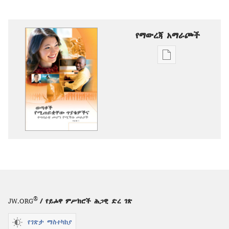
የማውረጃ አማራጮች
የሕትመት
ውጤቶችን
ማውረድ
የሚቻልባቸው
አማራጮች
ወጣቶች
የሚጠይቋቸው
ጥያቄዎችና
ተግባራዊ
መሆን
የሚችሉ
መልሶች፣
®
JW.ORG
/ የይሖዋ ምሥክሮች ሕጋዊ ድረ ገጽ
ጥራዝ
1
የገጽታ ማስተካከያ