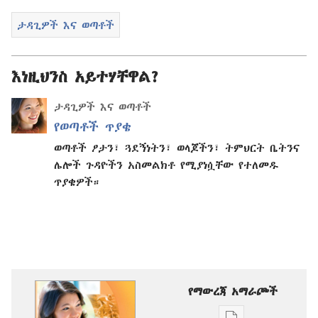
ታዳጊዎች እና ወጣቶች
እነዚህንስ አይተሃቸዋል?
ታዳጊዎች እና ወጣቶች
የወጣቶች ጥያቄ
ወጣቶች ፆታን፣ ጓደኝነትን፣ ወላጆችን፣ ትምህርት ቤትንና
ሌሎች ጉዳዮችን አስመልክቶ የሚያነሷቸው የተለመዱ
ጥያቄዎች።
የማውረጃ አማራጮች