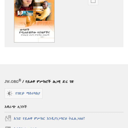
የሕትመት
ውጤቶችን
ማውረድ
የሚቻልባቸው
አማራጮች
ወጣቶች
የሚጠይቋቸው
ጥያቄዎችና
ተግባራዊ
መሆን
የሚችሉ
መልሶች፣
®
JW.ORG
/ የይሖዋ ምሥክሮች ሕጋዊ ድረ ገጽ
ጥራዝ
1
የገጽታ ማስተካከያ
አቋራጭ ሊንኮች
አንድ የይሖዋ ምሥክር እንዲያነጋግርህ ትፈልጋለህ?