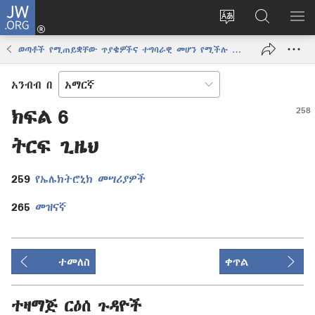
JW.ORG
ግባ
(አዲስ
የድረ
JW.ORG
መ
ዊንዶው
ገጹን
ላይ
አሳ
ወጣቶች የሚጠይቋቸው ጥያቄዎችና ተግባራዊ መሆን የሚችሉ መልሶች፣ ጥራዝ 1
ክፈት)
ቋንቋ
መፈለጊያ
ለውጥ
አንብብ በ
ክፍል 6
ትርፍ ጊዜህ
259
የኤሌክትሮኒክ መሣሪያዎች
265
መዝናኛ
ተመለስ
ቀጥል
ተዛማጅ ርዕሰ ጉዳዮች