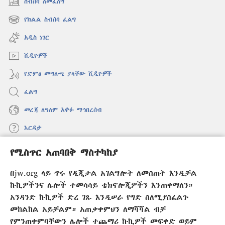
ስብሰባ ለመፈለግ
(አዲስ
ዊንዶው
የክልል ስብሰባ ፈልግ
(አዲስ
ክፈት)
ዊንዶው
አዲስ ነገር
ክፈት)
ቪዲዮዎች
የድምፅ መግለጫ ያላቸው ቪዲዮዎች
ፈልግ
መረጃ ለዓለም አቀፉ ማኅበረሰብ
እርዳታ
የሚስጥር አጠባበቅ ማስተካከያ
መዋጮዎች
(አዲስ
ዊንዶው
በjw.org ላይ ጥሩ የዲጂታል አገልግሎት ለመስጠት እንዲቻል
ክፈት)
የመጠበቂያ ግንብ የኢንተርኔት ቤተ መጻሕፍት
ኩኪዎችንና ሌሎች ተመሳሳይ ቴክኖሎጂዎችን እንጠቀማለን።
(አዲስ
ዊንዶው
አንዳንድ ኩኪዎች ድረ ገጹ እንዲሠራ የግድ ስለሚያስፈልጉ
®
JW Hub
ክፈት)
መከልከል አይቻልም። አጠቃቀምህን ለማሻሻል ብቻ
(አዲስ
ዊንዶው
የምንጠቀምባቸውን ሌሎች ተጨማሪ ኩኪዎች መፍቀድ ወይም
®