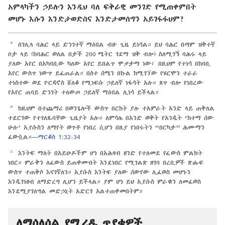
አምላካችን ኃይሉን እንዲህ ባለ ፍቅራዊ መንገድ የሚጠቀምበት
መሆኑ እሱን እንድታወድስና እንድታመሰግን አይገፋፋህም?
a
በገሊላ ባሕር ላይ ድንገተኛ ማዕበል ብዙ ጊዜ ይነሳል። ይህ ባሕር በጣም ዝቅተኛ
ቦታ ላይ (ከባሕር ወለል በታች 200 ሜትር ገደማ ዝቅ ብሎ) ስለሚገኝ ባሕሩ ላይ
ያለው አየር በአካባቢው ካለው አየር ይበልጥ ሞቃታማ ነው፤ በዚህም የተነሳ በከባቢ
አየር ውስጥ ነውጥ ይፈጠራል። በስተ ሰሜን በኩል ከሚገኘው የሄርሞን ተራራ
ተነስተው ወደ ዮርዳኖስ ሸለቆ የሚነፍሱ ኃይለኛ ነፋሳት አሉ። ጸጥ ብሎ የነበረው
የአየር ጠባይ ድንገት ተለውጦ ኃይለኛ ማዕበል ሊነሳ ይችላል።
b
ከዚህም በተጨማሪ በወንጌሎች ውስጥ በርከት ያሉ ተአምራት አንድ ላይ ጠቅለል
ተደርገው የተገለጹባቸው ጊዜያት አሉ። ለምሳሌ በአንድ ወቅት የአንዲት ‘ከተማ ሰው
ሁሉ’ ኢየሱስን ለማየት ወጥቶ የነበረ ሲሆን በዚያ የነበሩትን “በርካታ” ሕሙማን
ፈውሷል።—
ማርቆስ 1:32-34
c
እንትፍ ማለት በአይሁዶችም ሆነ በአሕዛብ ዘንድ የተለመደ የፈውስ ምልክት
ነበር። ምራቅን ለፈውስ ይጠቀሙበት እንደነበር የሚገልጽ ዘገባ በረቢዎች ጽሑፍ
ውስጥ ተጠቅሶ እናገኛለን። ኢየሱስ እንትፍ ያለው ሰውየው ሊፈወስ መሆኑን
እንዲገነዘብ ለማድረግ ሊሆን ይችላል። ያም ሆነ ይህ ኢየሱስ ምራቁን ለመፈወስ
እንደሚያገለግል መድኃኒት አድርጎ አልተጠቀመበትም።
ለማሰላሰል የሚረዱ ጥያቄዎች