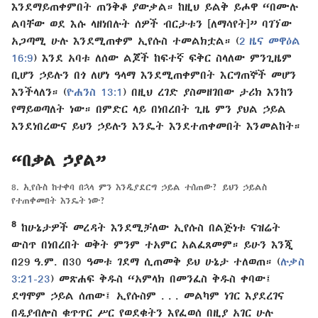
እንደማይጠቀምበት ጠንቅቆ ያውቃል። ከዚህ ይልቅ ይሖዋ “በሙሉ
ልባቸው ወደ እሱ ላዘነበሉት ሰዎች ብርታቱን [ለማሳየት]” ባገኘው
አጋጣሚ ሁሉ እንደሚጠቀም ኢየሱስ ተመልክቷል። (
2 ዜና መዋዕል
16:9
) እንደ አባቱ ለሰው ልጆች ከፍተኛ ፍቅር ስላለው ምንጊዜም
ቢሆን ኃይሉን በጎ ለሆነ ዓላማ እንደሚጠቀምበት እርግጠኞች መሆን
እንችላለን። (
ዮሐንስ 13:1
) በዚህ ረገድ ያስመዘገበው ታሪክ እንከን
የማይወጣለት ነው። በምድር ላይ በነበረበት ጊዜ ምን ያህል ኃይል
እንደነበረውና ይህን ኃይሉን እንዴት እንደተጠቀመበት እንመልከት።
“በቃል ኃያል”
8. ኢየሱስ ከተቀባ በኋላ ምን እንዲያደርግ ኃይል ተሰጠው? ይህን ኃይልስ
የተጠቀመበት እንዴት ነው?
8
ከሁኔታዎች መረዳት እንደሚቻለው ኢየሱስ በልጅነቱ ናዝሬት
ውስጥ በነበረበት ወቅት ምንም ተአምር አልፈጸመም። ይሁን እንጂ
በ29 ዓ.ም. በ30 ዓመቱ ገደማ ሲጠመቅ ይህ ሁኔታ ተለወጠ። (
ሉቃስ
3:21-23
) መጽሐፍ ቅዱስ “አምላክ በመንፈስ ቅዱስ ቀባው፤
ደግሞም ኃይል ሰጠው፤ ኢየሱስም . . . መልካም ነገር እያደረገና
በዲያብሎስ ቁጥጥር ሥር የወደቁትን እየፈወሰ በዚያ አገር ሁሉ