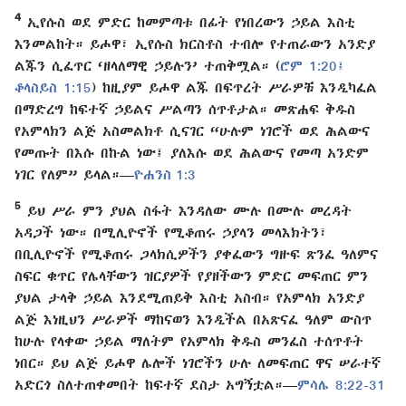
4
ኢየሱስ ወደ ምድር ከመምጣቱ በፊት የነበረውን ኃይል እስቲ
እንመልከት። ይሖዋ፣ ኢየሱስ ክርስቶስ ተብሎ የተጠራውን አንድያ
ልጁን ሲፈጥር ‘ዘላለማዊ ኃይሉን’ ተጠቅሟል። (
ሮም 1:20፤
ቆላስይስ 1:15
) ከዚያም ይሖዋ ልጁ በፍጥረት ሥራዎቹ እንዲካፈል
በማድረግ ከፍተኛ ኃይልና ሥልጣን ሰጥቶታል። መጽሐፍ ቅዱስ
የአምላክን ልጅ አስመልክቶ ሲናገር “ሁሉም ነገሮች ወደ ሕልውና
የመጡት በእሱ በኩል ነው፤ ያለእሱ ወደ ሕልውና የመጣ አንድም
ነገር የለም” ይላል።—
ዮሐንስ 1:3
5
ይህ ሥራ ምን ያህል ስፋት እንዳለው ሙሉ በሙሉ መረዳት
አዳጋች ነው። በሚሊዮኖች የሚቆጠሩ ኃያላን መላእክትን፣
በቢሊዮኖች የሚቆጠሩ ጋላክሲዎችን ያቀፈውን ግዙፍ ጽንፈ ዓለምና
ስፍር ቁጥር የሌላቸውን ዝርያዎች የያዘችውን ምድር መፍጠር ምን
ያህል ታላቅ ኃይል እንደሚጠይቅ እስቲ አስብ። የአምላክ አንድያ
ልጅ እነዚህን ሥራዎች ማከናወን እንዲችል በአጽናፈ ዓለም ውስጥ
ከሁሉ የላቀው ኃይል ማለትም የአምላክ ቅዱስ መንፈስ ተሰጥቶት
ነበር። ይህ ልጅ ይሖዋ ሌሎች ነገሮችን ሁሉ ለመፍጠር ዋና ሠራተኛ
አድርጎ ስለተጠቀመበት ከፍተኛ ደስታ አግኝቷል።—
ምሳሌ 8:22-31