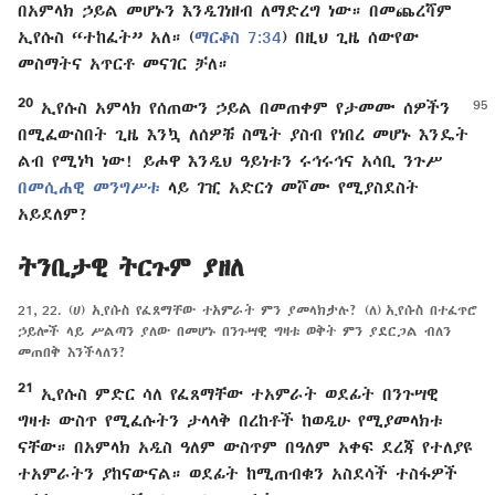
በአምላክ ኃይል መሆኑን እንዲገነዘብ ለማድረግ ነው። በመጨረሻም
ኢየሱስ “ተከፈት” አለ። (
ማርቆስ 7:34
) በዚህ ጊዜ ሰውየው
መስማትና አጥርቶ መናገር ቻለ።
20
ኢየሱስ አምላክ የሰጠውን ኃይል በመጠቀም የታመሙ ሰዎችን
በሚፈውስበት ጊዜ እንኳ ለሰዎቹ ስሜት ያስብ የነበረ መሆኑ እንዴት
ልብ የሚነካ ነው! ይሖዋ እንዲህ ዓይነቱን ሩኅሩኅና አሳቢ ንጉሥ
በመሲሐዊ መንግሥቱ
ላይ ገዢ አድርጎ መሾሙ የሚያስደስት
አይደለም?
ትንቢታዊ ትርጉም ያዘለ
21, 22. (ሀ) ኢየሱስ የፈጸማቸው ተአምራት ምን ያመላክታሉ? (ለ) ኢየሱስ በተፈጥሮ
ኃይሎች ላይ ሥልጣን ያለው በመሆኑ በንጉሣዊ ግዛቱ ወቅት ምን ያደርጋል ብለን
መጠበቅ እንችላለን?
21
ኢየሱስ ምድር ሳለ የፈጸማቸው ተአምራት ወደፊት በንጉሣዊ
ግዛቱ ውስጥ የሚፈሱትን ታላላቅ በረከቶች ከወዲሁ የሚያመላክቱ
ናቸው። በአምላክ አዲስ ዓለም ውስጥም በዓለም አቀፍ ደረጃ የተለያዩ
ተአምራትን ያከናውናል። ወደፊት ከሚጠብቁን አስደሳች ተስፋዎች