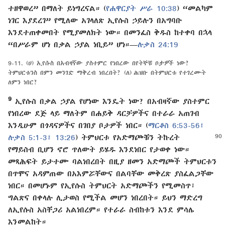
ተዘዋወረ” በማለት ይነግረናል። (
የሐዋርያት ሥራ 10:38
) “መልካም
ነገር እያደረገ” የሚለው አገላለጽ ኢየሱስ ኃይሉን በአግባቡ
እንደተጠቀመበት የሚያመለክት ነው። በመንፈስ ቅዱስ ከተቀባ በኋላ
“በሥራም ሆነ በቃል ኃያል ነቢይ” ሆነ።—
ሉቃስ 24:19
9-11. (ሀ) ኢየሱስ በአብዛኛው ያስተምር የነበረው በየትኞቹ ቦታዎች ነው?
ትምህርቱንስ በምን መንገድ ማቅረብ ነበረበት? (ለ) ሕዝቡ በትምህርቱ የተገረሙት
ለምን ነበር?
9
ኢየሱስ በቃል ኃያል የሆነው እንዴት ነው? በአብዛኛው ያስተምር
የነበረው ደጅ ላይ ማለትም በሐይቅ ዳርቻዎችና በተራራ አጠገብ
እንዲሁም በጎዳናዎችና በገበያ ቦታዎች ነበር። (
ማርቆስ 6:53-56፤
ሉቃስ 5:1-3፤
13:26
) ትምህርቱ የአድማጮቹን ትኩረት
የማይስብ ቢሆን ኖሮ ጥለውት ይሄዱ እንደነበር የታወቀ ነው።
መጻሕፍት ይታተሙ ባልነበረበት በዚያ ዘመን አድማጮች ትምህርቱን
በጥሞና አዳምጠው በአእምሯቸውና በልባቸው መቅረጽ ያስፈልጋቸው
ነበር። በመሆኑም የኢየሱስ ትምህርት አድማጮችን የሚመስጥ፣
ግልጽና በቀላሉ ሊታወስ የሚችል መሆን ነበረበት። ይህን ማድረግ
ለኢየሱስ አስቸጋሪ አልነበረም። የተራራ ስብከቱን እንደ ምሳሌ
እንመልከት።