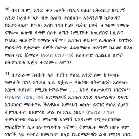
10
በ31 ዓ.ም. አንድ ቀን ጠዋት በገሊላ ባሕር አቅራቢያ በሚገኝ
አንድ ኮረብታ ላይ ብዙ ሕዝብ ተሰበሰበ። አንዳንዶቹ ከይሁዳና
ከኢየሩሳሌም ከ100 እስከ 110 ኪሎ ሜትር ርቀት ተጉዘው የመጡ
ናቸው። ሌሎቹ ደግሞ በስተ ሰሜን ከሚገኙት ከጢሮስና ከሲዶና
የባሕር ዳርቻዎች የመጡ ናቸው። ኢየሱስ ቀርበው ሊዳስሱት ይሞክሩ
የነበሩትን የታመሙ ሰዎች በሙሉ ፈወሳቸው። ሁሉንም ከፈወሰ በኋላ
ማስተማር ጀመረ። (
ሉቃስ 6:17-19
) አስተምሮ ሲጨርስ ሰዎቹ
በትምህርቱ እጅግ ተገረሙ። ለምን?
11
በተራራው ስብከት ላይ ተገኝቶ የነበረ አንድ ሰው ከተወሰኑ
ዓመታት በኋላ እንዲህ ሲል ጽፏል፦ “ሕዝቡ በትምህርት አሰጣጡ
እጅግ ተደነቁ፤ የሚያስተምራቸው . . . እንደ ባለሥልጣን ነበርና።”
(
ማቴዎስ 7:28, 29
) አድማጮቹ ኢየሱስ እንደ ባለሥልጣን ይናገር
እንደነበር ማስተዋል ችለዋል። አምላክን ወክሎ ይናገር የነበረ ሲሆን
ትምህርቱም በአምላክ ቃል የተደገፈ ነበር። (
ዮሐንስ 7:16
)
ትምህርቶቹ ግልጽ፣ ምክሮቹ አሳማኝ እንዲሁም የሚያቀርባቸው
ማስረጃዎች ሊታበሉ የማይችሉ ናቸው። ትምህርቱ ወሳኝ በሆኑ ቁም
ነገሮች ላይ ያተኮረ ከመሆኑም በላይ የአድማጮቹን ልብ የሚነካ ነበር።