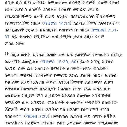
ደንታ ቢስ በሆነ መንገድ ከሚጠቀሙ ሰብዓዊ ገዢዎች ፈጽሞ የተለየ
ነው። ኢየሱስ ለሰዎች ያስባል። የተለያየ መከራና ሥቃይ
የሚደርስባቸውን ሰዎች ሲያይ አንጀቱ ስለሚንሰፈሰፍ ችግራቸውን
ያስወግድላቸው ነበር። (
ማቴዎስ 14:14
) ለስሜታቸውና ለፍላጎታቸው
ስለሚጨነቅ ኃይሉን በአሳቢነት ይጠቀምበት ነበር።
በማርቆስ 7:31-
37
ላይ ተጠቅሶ የሚገኘው ልብ የሚነካ ታሪክ ለዚህ ግሩም
ምሳሌ ነው።
19
በዚህ ወቅት ኢየሱስ ሕዝቡ ወደ እሱ ይዘዋቸው የመጡትን በርካታ
ሕሙማን ፈውሷል። (
ማቴዎስ 15:29, 30
) ይሁን እንጂ ኢየሱስ
ለአንድ ሰው ልዩ አሳቢነት በማሳየት ለብቻው ነጥሎ ወሰደው።
ሰውየው መስማት የተሳነውና የመናገር እክል ያለበት ነበር። ኢየሱስ
ይህ ሰው እንደተደናገጠ ወይም እንደተሸማቀቀ አስተውሎ ሊሆን
ይችላል። በመሆኑም በአሳቢነት ከሕዝቡ ነጥሎ ገለል ወዳለ ቦታ
ወሰደው። ከዚያም ምን ሊያደርግ እንዳሰበ ሰውየው እንዲገነዘብ
ለማድረግ ሲል አንዳንድ ምልክቶች ተጠቀመ። “ጣቶቹን በሰውየው
ጆሮዎች ውስጥ አስገባ፤ እንትፍ ካለ በኋላም የሰውየውን ምላስ
c
ዳሰሰ።”
(
ማርቆስ 7:33
) በመቀጠል ኢየሱስ ወደ ሰማይ አሻቅቦ
ተመለከተና በረጅሙ ተነፈሰ። ይህን ያደረገው ሰውየው የሚፈወሰው