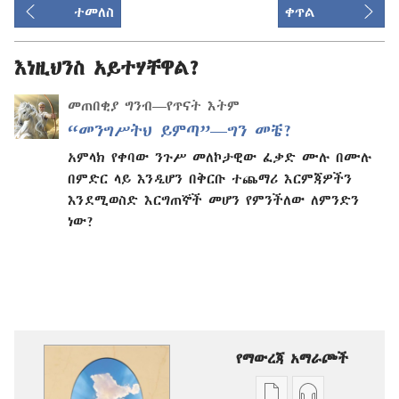
ተመለስ
ቀጥል
እነዚህንስ አይተሃቸዋል?
መጠበቂያ ግንብ—የጥናት እትም
“መንግሥትህ ይምጣ”—ግን መቼ?
አምላክ የቀባው ንጉሥ መለኮታዊው ፈቃድ ሙሉ በሙሉ
በምድር ላይ እንዲሆን በቅርቡ ተጨማሪ እርምጃዎችን
እንደሚወስድ እርግጠኞች መሆን የምንችለው ለምንድን
ነው?
የማውረጃ አማራጮች