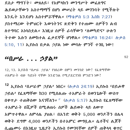
ደስታ ማግኘት፣ መጸለይ፣ የአምላክን መንግሥት መፈለግና
ሕይወታቸውን አስተማማኝ በሆነ መሠረት ላይ መገንባት የሚችሉት
እንዴት እንደሆነ አስተምሯቸዋል። (
ማቴዎስ 5:3 እስከ 7:27
)
ያስተማረው ትምህርት እውነትንና ጽድቅን የተጠሙ ሰዎችን ልብ
ለተግባር አነሳስቷል። እነዚህ ሰዎች ራሳቸውን ‘ለመካድና’ ሁሉን
ትተው እሱን ለመከተል ፈቃደኞች ሆነዋል። (
ማቴዎስ 16:24፤
ሉቃስ
5:10, 11
) ኢየሱስ በቃል ኃያል ነው መባሉ ምንኛ ተገቢ ነው!
“በሥራ . . . ኃያል”
12, 13. ኢየሱስ ‘በሥራ ኃያል’ የነበረው በምን መንገድ ነው? የፈጸማቸው
ተአምራት ብዙ ዓይነት ናቸው እንድንል የሚያደርገንስ ምንድን ነው?
12
ኢየሱስ ‘በሥራም ኃያል’ ነበር። (
ሉቃስ 24:19
) ኢየሱስ ‘በይሖዋ
ኃይል’ የፈጸማቸው ከ30 የሚበልጡ ተአምራት በወንጌሎች ውስጥ
b
በቀጥታ ተጠቅሰው እናገኛለን።
(
ሉቃስ 5:17
) ኢየሱስ የፈጸማቸው
ተአምራት በሺዎች በሚቆጠሩ ሰዎች ሕይወት ላይ ለውጥ
አምጥተዋል። ለምሳሌ ያህል፣ በአንድ ወቅት 5,000 ወንዶችን በሌላ
ወቅት ደግሞ 4,000 ወንዶችን በተአምር መግቧል። ሴቶችና ልጆች
ሲጨመሩ በእነዚህ ጊዜያት ኢየሱስ የመገባቸው ሰዎች ጠቅላላ ቁጥር