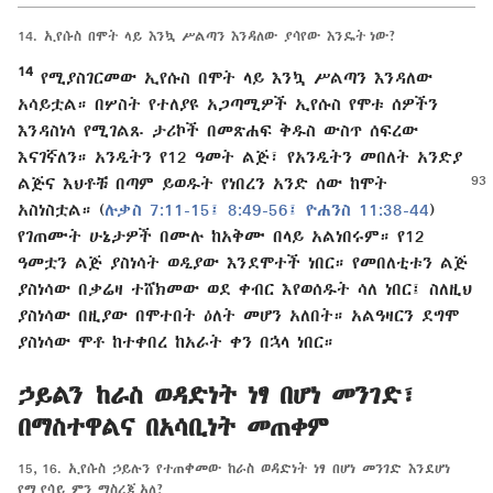
14. ኢየሱስ በሞት ላይ እንኳ ሥልጣን እንዳለው ያሳየው እንዴት ነው?
14
የሚያስገርመው ኢየሱስ በሞት ላይ እንኳ ሥልጣን እንዳለው
አሳይቷል። በሦስት የተለያዩ አጋጣሚዎች ኢየሱስ የሞቱ ሰዎችን
እንዳስነሳ የሚገልጹ ታሪኮች በመጽሐፍ ቅዱስ ውስጥ ሰፍረው
እናገኛለን። አንዲትን የ12 ዓመት ልጅ፣ የአንዲትን መበለት አንድያ
ልጅና እህቶቹ በጣም ይወዱት የነበረን
አንድ ሰው ከሞት
አስነስቷል። (
ሉቃስ 7:11-15፤
8:49-56፤
ዮሐንስ 11:38-44
)
የገጠሙት ሁኔታዎች በሙሉ ከአቅሙ በላይ አልነበሩም። የ12
ዓመቷን ልጅ ያስነሳት ወዲያው እንደሞተች ነበር። የመበለቲቱን ልጅ
ያስነሳው በቃሬዛ ተሸክመው ወደ ቀብር እየወሰዱት ሳለ ነበር፤ ስለዚህ
ያስነሳው በዚያው በሞተበት ዕለት መሆን አለበት። አልዓዛርን ደግሞ
ያስነሳው ሞቶ ከተቀበረ ከአራት ቀን በኋላ ነበር።
ኃይልን ከራስ ወዳድነት ነፃ በሆነ መንገድ፣
በማስተዋልና በአሳቢነት መጠቀም
15, 16. ኢየሱስ ኃይሉን የተጠቀመው ከራስ ወዳድነት ነፃ በሆነ መንገድ እንደሆነ
የሚያሳይ ምን ማስረጃ አለ?