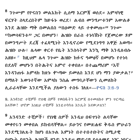
8
ንጉሡም የዮናስን መልእክት ሲሰማ እርምጃ ወሰደ። አምላካዊ
ፍርሃት ስላደረበትም ከዙፋኑ ወረደ፤ ልብሰ መንግሥቱንም አውልቆ
እንደ ሕዝቡ ማቅ በመልበስ “በዐመድ ላይ ተቀመጠ።” ንጉሡ
“ከመሳፍንቱ” ጋር በመሆን፣ ሕዝቡ በራስ ተነሳሽነት የጀመረው ጾም
በመንግሥት ደረጃ ተፈጻሚነት እንዲኖረው የሚደነግግ አዋጅ አወጣ።
ሕዝቡ ሁሉ፣ ሌላው ቀርቶ የቤት እንስሳትም እንኳ ማቅ እንዲለብሱ
b
አዘዘ።
ከዚህም ሌላ ንጉሡ ሕዝቡ ክፉና ዓመፀኛ በመሆኑ የተነሳ
በደለኛ መሆኑን በትሕትና አምኖ ተቀበለ። በተጨማሪም ‘እኛ
እንዳንጠፋ አምላክ ከጽኑ ቍጣው ይመለስ እንደ ሆነ ማን ያውቃል?’
በማለት እውነተኛው አምላክ ንስሐ መግባታቸውን ሲመለከት
ሊራራላቸው እንደሚችል ያለውን ተስፋ ገለጸ።—
ዮናስ 3:6-9
9.
አንዳንድ ተቺዎች የነነዌ ሰዎች የወሰዱትን እርምጃ በተመለከተ ምን ጥርጣሬ
አላቸው? ሆኖም እነዚህ ተቺዎች እንደተሳሳቱ እንዴት እናውቃለን?
9
አንዳንድ ተቺዎች፣ የነነዌ ሰዎች እንዲህ በፍጥነት ልባቸው
መቀየሩን መቀበል ይከብዳቸዋል። ይሁንና የመጽሐፍ ቅዱስ ምሁራን
እንደሚገልጹት ከሆነ በአጉል እምነት በተተበተቡትና ስሜታዊ
በሆኑት የጥንት ሕዝቦች ዘንድ እንዲህ ማድረግ የተለመደ ነገር ነበር።