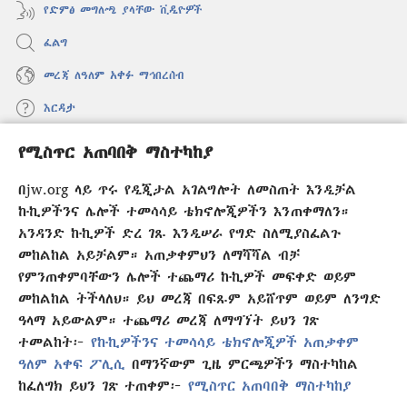
የድምፅ መግለጫ ያላቸው ቪዲዮዎች
ፈልግ
መረጃ ለዓለም አቀፉ ማኅበረሰብ
እርዳታ
የሚስጥር አጠባበቅ ማስተካከያ
መዋጮዎች
(አዲስ
ዊንዶው
በjw.org ላይ ጥሩ የዲጂታል አገልግሎት ለመስጠት እንዲቻል
ክፈት)
የመጠበቂያ ግንብ የኢንተርኔት ቤተ መጻሕፍት
ኩኪዎችንና ሌሎች ተመሳሳይ ቴክኖሎጂዎችን እንጠቀማለን።
(አዲስ
ዊንዶው
አንዳንድ ኩኪዎች ድረ ገጹ እንዲሠራ የግድ ስለሚያስፈልጉ
®
JW Hub
ክፈት)
መከልከል አይቻልም። አጠቃቀምህን ለማሻሻል ብቻ
(አዲስ
ዊንዶው
የምንጠቀምባቸውን ሌሎች ተጨማሪ ኩኪዎች መፍቀድ ወይም
®
JW Library
አፕሊኬሽን
ክፈት)
መከልከል ትችላለህ። ይህ መረጃ በፍጹም አይሸጥም ወይም ለንግድ
ዓላማ አይውልም። ተጨማሪ መረጃ ለማግኘት ይህን ገጽ
ተመልከት፦
የኩኪዎችንና ተመሳሳይ ቴክኖሎጂዎች አጠቃቀም
ዓለም አቀፍ ፖሊሲ
በማንኛውም ጊዜ ምርጫዎችን ማስተካከል
Copyright
© 2026 Watch Tower Bible and Tract Society of Pennsylvania.
ከፈለግክ ይህን ገጽ ተጠቀም፦
የሚስጥር አጠባበቅ ማስተካከያ
የር
የአጠቃቀም ውል
|
ሚስጥር የመጠበቅ ፖሊሲ
|
የሚስጥር አጠባበቅ ማስተካከያ