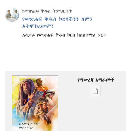
የመጽሐፍ ቅዱስ ትምህርቶች
የመጽሐፍ ቅዱስ ኮርሳችንን ለምን
አትሞክረውም?
አሳታፊ የመጽሐፍ ቅዱስ ኮርስ ከአስተማሪ ጋር።
የማውረጃ አማራጮች
የሕትመት
ውጤቶችን
ማውረድ
የሚቻልባቸው
አማራጮች
በእምነታቸው