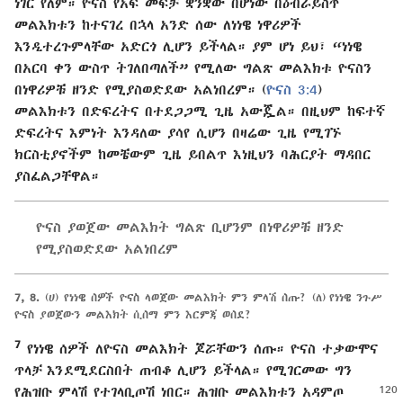
ነገር የለም። ዮናስ የአፍ መፍቻ ቋንቋው በሆነው በዕብራይስጥ
መልእክቱን ከተናገረ በኋላ አንድ ሰው ለነነዌ ነዋሪዎች
እንዲተረጉምላቸው አድርጎ ሊሆን ይችላል። ያም ሆነ ይህ፣ “ነነዌ
በአርባ ቀን ውስጥ ትገለበጣለች” የሚለው ግልጽ መልእክቱ ዮናስን
በነዋሪዎቹ ዘንድ የሚያስወድደው አልነበረም። (
ዮናስ 3:4
)
መልእክቱን በድፍረትና በተደጋጋሚ ጊዜ አውጇል። በዚህም ከፍተኛ
ድፍረትና እምነት እንዳለው ያሳየ ሲሆን በዛሬው ጊዜ የሚገኙ
ክርስቲያኖችም ከመቼውም ጊዜ ይበልጥ እነዚህን ባሕርያት ማዳበር
ያስፈልጋቸዋል።
ዮናስ ያወጀው መልእክት ግልጽ ቢሆንም በነዋሪዎቹ ዘንድ
የሚያስወድደው አልነበረም
7, 8.
(ሀ) የነነዌ ሰዎች ዮናስ ላወጀው መልእክት ምን ምላሽ ሰጡ? (ለ) የነነዌ ንጉሥ
ዮናስ ያወጀውን መልእክት ሲሰማ ምን እርምጃ ወሰደ?
7
የነነዌ ሰዎች ለዮናስ መልእክት ጆሯቸውን ሰጡ። ዮናስ ተቃውሞና
ጥላቻ እንደሚደርስበት ጠብቆ ሊሆን ይችላል። የሚገርመው ግን
የሕዝቡ ምላሽ
የተገላቢጦሽ ነበር። ሕዝቡ መልእክቱን አዳምጦ