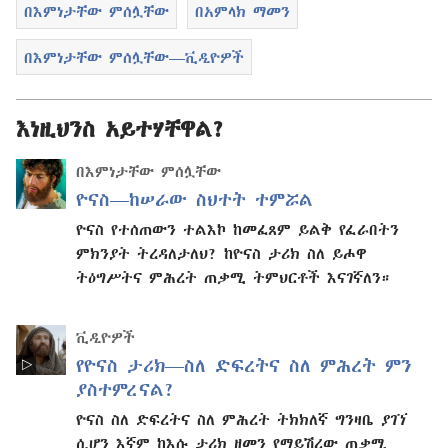
በእምነታቸው ምሰሏቸው
በአምላክ ማመን
በእምነታቸው ምሰሏቸው—ቪዲዮዎች
እነዚህንስ አይተሃቸዋል?
በእምነታቸው ምሰሏቸው
ዮናስ—ከሠራው ስህተት ተምሯል
ዮናስ የተሰጠውን ተልእኮ ከመፈጸም ይልቅ የፈራበትን
ምክንያት ትረዳለታለህ? ከዮናስ ታሪክ ስለ ይሖዋ
ትዕግሥትና ምሕረት ጠቃሚ ትምህርቶች እናገኛለን።
ቪዲዮዎች
የዮናስ ታሪክ—ስለ ድፍረትና ስለ ምሕረት ምን
ያስተምረናል?
ዮናስ ስለ ድፍረትና ስለ ምሕረት ትክክለኛ ግንዛቤ ያገኘ
ሲሆን እኛም ከእሱ ታሪክ ዘመን የማይሽረው ጠቃሚ