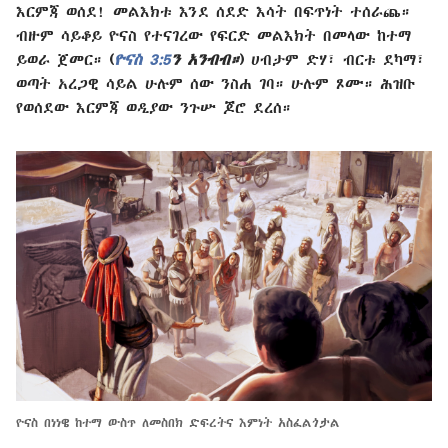
እርምጃ ወሰደ! መልእክቱ እንደ ሰደድ እሳት በፍጥነት ተሰራጨ።
ብዙም ሳይቆይ ዮናስ የተናገረው የፍርድ መልእክት በመላው ከተማ
ይወራ ጀመር።
(
ዮናስ 3:5
ን አንብብ።
)
ሀብታም ድሃ፣ ብርቱ ደካማ፣
ወጣት አረጋዊ ሳይል ሁሉም ሰው ንስሐ ገባ። ሁሉም ጾሙ። ሕዝቡ
የወሰደው እርምጃ ወዲያው ንጉሡ ጆሮ ደረሰ።
ዮናስ በነነዌ ከተማ ውስጥ ለመስበክ ድፍረትና እምነት አስፈልጎታል