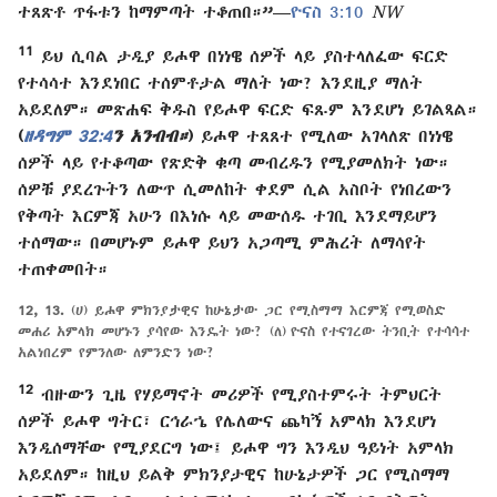
ተጸጽቶ ጥፋቱን ከማምጣት ተቆጠበ።”—
ዮናስ 3:10
NW
11
ይህ ሲባል ታዲያ ይሖዋ በነነዌ ሰዎች ላይ ያስተላለፈው ፍርድ
የተሳሳተ እንደነበር ተሰምቶታል ማለት ነው? እንደዚያ ማለት
አይደለም። መጽሐፍ ቅዱስ የይሖዋ ፍርድ ፍጹም እንደሆነ ይገልጻል።
(
ዘዳግም 32:4
ን አንብብ።
)
ይሖዋ ተጸጸተ የሚለው አገላለጽ በነነዌ
ሰዎች ላይ የተቆጣው የጽድቅ ቁጣ መብረዱን የሚያመለክት ነው።
ሰዎቹ ያደረጉትን ለውጥ ሲመለከት ቀደም ሲል አስቦት የነበረውን
የቅጣት እርምጃ አሁን በእነሱ ላይ መውሰዱ ተገቢ እንደማይሆን
ተሰማው። በመሆኑም ይሖዋ ይህን አጋጣሚ ምሕረት ለማሳየት
ተጠቀመበት።
12, 13.
(ሀ) ይሖዋ ምክንያታዊና ከሁኔታው ጋር የሚስማማ እርምጃ የሚወስድ
መሐሪ አምላክ መሆኑን ያሳየው እንዴት ነው? (ለ) ዮናስ የተናገረው ትንቢት የተሳሳተ
አልነበረም የምንለው ለምንድን ነው?
12
ብዙውን ጊዜ የሃይማኖት መሪዎች የሚያስተምሩት ትምህርት
ሰዎች ይሖዋ ግትር፣ ርኅራኄ የሌለውና ጨካኝ አምላክ እንደሆነ
እንዲሰማቸው የሚያደርግ ነው፤ ይሖዋ ግን እንዲህ ዓይነት አምላክ
አይደለም። ከዚህ ይልቅ ምክንያታዊና ከሁኔታዎች ጋር የሚስማማ