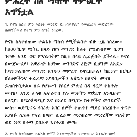
ምሕረት ስለ ማሳየት ትምህርት
አግኝቷል
1.
ዮናስ ከፊቱ ምን ዓይነት መንገድ ይጠብቀዋል? የመጨረሻ መድረሻው
ስለሆነችውስ ከተማ ምን ስሜት ነበረው?
ዮናስ ስለተሰጠው ተልእኮ ማሰብ የሚችልበት ብዙ ጊዜ ነበረው።
ከ800 ኪሎ ሜትር በላይ የሆነ መንገድ ከፊቱ የሚጠብቀው ሲሆን
ጉዞው አንድ ወር ምናልባትም ከዚያ በላይ ሊፈጅበት ይችላል። ዮናስ
በመጀመሪያ፣ አቋራጭ ከሆነው መንገድና ረጅም ቢሆንም ለአደጋ
ከማያጋልጠው መንገድ አንዱን መምረጥ ይኖርበታል፤ ከዚያም በርካታ
ሸለቆዎችንና ተራራማ አካባቢዎችን አቋርጦ በጽናት መጓዝ
ይጠበቅበታል። ሰፊ የሆነውን የሶርያ ምድረ በዳ ዳርቻ ተከትሎ
መጓዝ፣ እንደ ታላቁ ኤፍራጥስ ያሉ ወንዞችን ማቋረጥ እንዲሁም
በሶርያ፣ በሜሶጶጣሚያ እና በአሶር በሚገኙ ከተሞችና መንደሮች
ውስጥ ወደሚኖሩ የባዕድ አገር ሰዎች ተጠግቶ ማደር ነበረበት። ቀናት
እያለፉ ሲሄዱ ዮናስ በጣም ሲፈራው ወደነበረው መድረሻው ማለትም
ወደ ነነዌ ከተማ ይበልጥ እየቀረበ መጣ።
2.
ዮናስ ከተሰጠው ተልእኮ መሸሽ እንደማይችል የተገነዘበው እንዴት ነው?