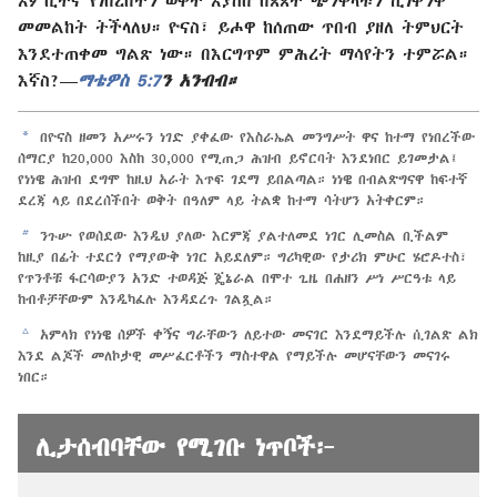
መመልከት ትችላለህ። ዮናስ፣ ይሖዋ ከሰጠው ጥበብ ያዘለ ትምህርት
እንደተጠቀመ ግልጽ ነው። በእርግጥም ምሕረት ማሳየትን ተምሯል።
እኛስ?—
ማቴዎስ 5:7
ን አንብብ።
a
በዮናስ ዘመን አሥሩን ነገድ ያቀፈው የእስራኤል መንግሥት ዋና ከተማ የነበረችው
ሰማርያ ከ20,000 እስከ 30,000 የሚጠጋ ሕዝብ ይኖርባት እንደነበር ይገመታል፤
የነነዌ ሕዝብ ደግሞ ከዚህ አራት እጥፍ ገደማ ይበልጣል። ነነዌ በብልጽግናዋ ከፍተኛ
ደረጃ ላይ በደረሰችበት ወቅት በዓለም ላይ ትልቋ ከተማ ሳትሆን አትቀርም።
b
ንጉሡ የወሰደው እንዲህ ያለው እርምጃ ያልተለመደ ነገር ሊመስል ቢችልም
ከዚያ በፊት ተደርጎ የማያውቅ ነገር አይደለም። ግሪካዊው የታሪክ ምሁር ሄሮዶተስ፣
የጥንቶቹ ፋርሳውያን አንድ ተወዳጅ ጄኔራል በሞተ ጊዜ በሐዘን ሥነ ሥርዓቱ ላይ
ከብቶቻቸውም እንዲካፈሉ እንዳደረጉ ገልጿል።
c
አምላክ የነነዌ ሰዎች ቀኝና ግራቸውን ለይተው መናገር እንደማይችሉ ሲገልጽ ልክ
እንደ ልጆች መለኮታዊ መሥፈርቶችን ማስተዋል የማይችሉ መሆናቸውን መናገሩ
ነበር።
ሊታሰብባቸው የሚገቡ ነጥቦች፦