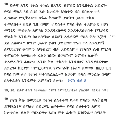
18
ይሖዋ አንድ የቅል ተክል በአንድ ጀምበር እንዲበቅል አደረገ።
ዮናስ ማለዳ ላይ ሲነሳ እሱ ከሠራት አነስተኛ ዳስ ይበልጥ ጥላ
ሊሰጠው የሚችለውን ሰፋፊ ቅጠሎች ያሉትን ይህን ተክል
ተመለከተ። በዚህ ጊዜ በጣም ተደሰተ። ዮናስ ቅሉ ተአምራዊ በሆነ
መንገድ መብቀሉ አምላክ እንደባረከውና እንደተደሰተበት የሚያሳይ
ምልክት
እንደሆነ ስለተሰማው ሳይሆን አይቀርም “ስለ ቅሉ እጅግ
ደስ አለው።” ሆኖም ይሖዋ ይህን ያደረገው ዮናስ ጥላ እንዲያገኝ
ለማድረግና ቁጣውን ለማብረድ ብቻ አይደለም። የዮናስን ልብ የሚነካ
ትምህርት ለመስጠት ፈልጎ ነበር። በመሆኑም አምላክ ሌሎች
ተአምራትን ፈጸመ። አንድ ትል ተክሉን እንዲበላና እንዲያደርቀው
አደረገ። ከዚያም “የሚያቃጥል የምሥራቅ ነፋስ” አመጣ፤ በዚህ ጊዜ
ዮናስ ከሙቀቱ የተነሳ “ተዝለፈለፈ።” አሁንም ዮናስ መንፈሱ በጣም
ስለተደቆሰ እንዲሞት አምላክን ለመነ።—
ዮናስ 4:6-8
19, 20.
ይሖዋ ቅሉን በተመለከተ ዮናስን በምክንያታዊነት ያስረዳው እንዴት ነው?
19
ዮናስ ቅሉ በመድረቁ የተነሳ ስለተቆጣ ይሖዋ ዮናስን “ልትቈጣ
ይገባሃል?” በማለት በድጋሚ ጠየቀው። ዮናስ ስህተቱን አምኖ
ከመቀበል ይልቅ “በእርግጥ እስከ ሞት ልቈጣ ይገባኛል” በማለት