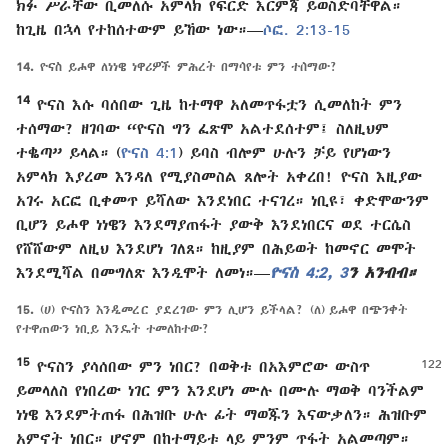
ክፉ ሥራቸው ቢመለሱ አምላክ የፍርድ እርምጃ ይወስድባቸዋል።
ከጊዜ በኋላ የተከሰተውም ይኸው ነው።—
ሶፎ. 2:13-15
14.
ዮናስ ይሖዋ ለነነዌ ነዋሪዎች ምሕረት በማሳየቱ ምን ተሰማው?
14
ዮናስ እሱ ባሰበው ጊዜ ከተማዋ አለመጥፋቷን ሲመለከት ምን
ተሰማው? ዘገባው “ዮናስ ግን ፈጽሞ አልተደሰተም፤ ስለዚህም
ተቈጣ” ይላል። (
ዮናስ 4:1
) ይባስ ብሎም ሁሉን ቻይ የሆነውን
አምላክ እያረመ እንዳለ የሚያስመስል ጸሎት አቀረበ! ዮናስ እዚያው
አገሩ አርፎ ቢቀመጥ ይሻለው እንደነበር ተናገረ። ነቢዩ፣ ቀድሞውንም
ቢሆን ይሖዋ ነነዌን እንደማያጠፋት ያውቅ እንደነበርና ወደ ተርሴስ
የሸሸውም ለዚህ እንደሆነ ገለጸ። ከዚያም በሕይወት ከመኖር መሞት
እንደሚሻል በመግለጽ እንዲሞት ለመነ።—
ዮናስ 4:2, 3
ን አንብብ።
15.
(ሀ) ዮናስን እንዲመረር ያደረገው ምን ሊሆን ይችላል? (ለ) ይሖዋ በጭንቀት
የተዋጠውን ነቢይ እንዴት ተመለከተው?
15
ዮናስን ያሳሰበው ምን ነበር? በወቅቱ በአእምሮው ውስጥ
ይመላለስ የነበረው ነገር ምን እንደሆነ ሙሉ በሙሉ ማወቅ ባንችልም
ነነዌ እንደምትጠፋ በሕዝቡ ሁሉ ፊት ማወጁን እናውቃለን። ሕዝቡም
አምኖት ነበር። ሆኖም በከተማይቱ ላይ ምንም ጥፋት አልመጣም።