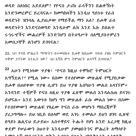
ወዳድ ስለነበር አይደለም? የዮናስ ታሪክ ራሳችንን በሐቀኝነት
እንድንመረምር ይረዳናል። ከመካከላችን እንዲህ ዓይነቱ የራስ
ወዳድነት ዝንባሌ ሊያጠቃው የማይችል ማን አለ? ይሖዋ ራስ
ወዳድነትን እንድናስወግድ እንዲሁም ልክ እንደ እሱ ይበልጥ
ሩኅሩኆችና መሐሪዎች እንድንሆን በትዕግሥት ስለሚያስተምረን
አመስጋኞች ልንሆን ይገባናል!
22.
(ሀ) ዮናስ ምሕረት ማሳየትን በተመለከተ ይሖዋ ከሰጠው ጥበብ ያዘለ ትምህርት
ጥቅም ያገኘው እንዴት ነው? (ለ) እኛስ ምን ትምህርት ልናገኝ ይገባናል?
22
አሁን የሚነሳው ጥያቄ፣ ‘ዮናስ ከዚህ ተሞክሮ ትምህርት
አግኝቷል?’ የሚል ነው። በስሙ የተሰየመው መጽሐፍ የሚያበቃው
ይሖዋ በጠየቀው ጥያቄ ሲሆን ይህ ጥያቄ እስካሁን መልስ አላገኘም።
አንዳንድ ተቺዎች ዮናስ ለዚህ ጥያቄ ፈጽሞ መልስ እንዳልሰጠ ይናገሩ
ይሆናል። እንደ እውነቱ ከሆነ ግን መጽሐፉ ራሱ መልስ ነው። በስሙ
የተሰየመውን መጽሐፍ የጻፈው ዮናስ ራሱ መሆኑን ማስረጃዎች
ያረጋግጣሉ። ይህ ነቢይ በሰላም ወደ አገሩ ተመልሶ ይህን ዘገባ ሲጽፍ
በዓይነ ሕሊናህ ይታይህ። አስተዋይና ትሑት የሆነ አንድ አረጋዊ ከዚህ
ቀደም የሠራውን ስህተት እንዲሁም ያመፀበትንና ምሕረት ለማሳየት
እምቢተኛ የነበረበትን ወቅት እያሰበ በጸጸት ጭንቅላቱን ሲነቀንቅ