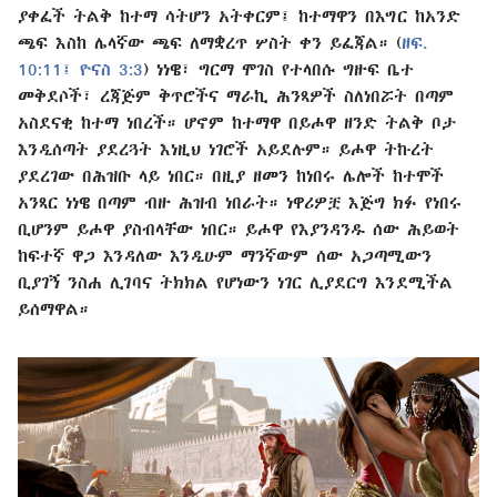
ያቀፈች ትልቅ ከተማ ሳትሆን አትቀርም፤ ከተማዋን በእግር ከአንድ
ጫፍ እስከ ሌላኛው ጫፍ ለማቋረጥ ሦስት ቀን ይፈጃል። (
ዘፍ.
10:11፤
ዮናስ 3:3
) ነነዌ፣ ግርማ ሞገስ የተላበሱ ግዙፍ ቤተ
መቅደሶች፣ ረጃጅም ቅጥሮችና ማራኪ ሕንጻዎች ስለነበሯት በጣም
አስደናቂ ከተማ ነበረች። ሆኖም ከተማዋ በይሖዋ ዘንድ ትልቅ ቦታ
እንዲሰጣት ያደረጓት እነዚህ ነገሮች አይደሉም። ይሖዋ ትኩረት
ያደረገው በሕዝቡ ላይ ነበር። በዚያ ዘመን ከነበሩ ሌሎች ከተሞች
አንጻር ነነዌ በጣም ብዙ ሕዝብ ነበራት። ነዋሪዎቿ እጅግ ክፉ የነበሩ
ቢሆንም ይሖዋ ያስብላቸው ነበር። ይሖዋ የእያንዳንዱ ሰው ሕይወት
ከፍተኛ ዋጋ እንዳለው እንዲሁም ማንኛውም ሰው አጋጣሚውን
ቢያገኝ ንስሐ ሊገባና ትክክል የሆነውን ነገር ሊያደርግ እንደሚችል
ይሰማዋል።