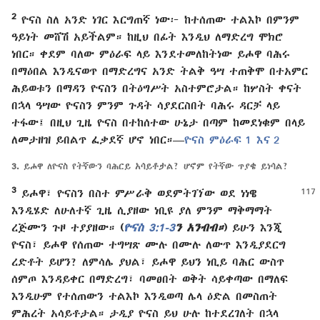
2
ዮናስ ስለ አንድ ነገር እርግጠኛ ነው፦ ከተሰጠው ተልእኮ በምንም
ዓይነት መሸሽ አይችልም። ከዚህ በፊት እንዲህ ለማድረግ ሞክሮ
ነበር። ቀደም ባለው ምዕራፍ ላይ እንደተመለከትነው ይሖዋ ባሕሩ
በማዕበል እንዲናወጥ በማድረግና አንድ ትልቅ ዓሣ ተጠቅሞ በተአምር
ሕይወቱን በማዳን ዮናስን በትዕግሥት አስተምሮታል። ከሦስት ቀናት
በኋላ ዓሣው ዮናስን ምንም ጉዳት ሳያደርስበት ባሕሩ ዳርቻ ላይ
ተፋው፤ በዚህ ጊዜ ዮናስ በተከሰተው ሁኔታ በጣም ከመደነቁም በላይ
ለመታዘዝ ይበልጥ ፈቃደኛ ሆኖ ነበር።—
ዮናስ ምዕራፍ 1 እና
2
3.
ይሖዋ ለዮናስ የትኛውን ባሕርይ አሳይቶታል? ሆኖም የትኛው ጥያቄ ይነሳል?
3
ይሖዋ፣ ዮናስን በስተ ምሥራቅ ወደምትገኘው
ወደ ነነዌ
እንዲሄድ ለሁለተኛ ጊዜ ሲያዘው ነቢዩ ያለ ምንም ማቅማማት
ረጅሙን ጉዞ ተያያዘው።
(
ዮናስ 3:1-3
ን አንብብ።
)
ይሁን እንጂ
ዮናስ፣ ይሖዋ የሰጠው ተግሣጽ ሙሉ በሙሉ ለውጥ እንዲያደርግ
ረድቶት ይሆን? ለምሳሌ ያህል፣ ይሖዋ ይህን ነቢይ ባሕር ውስጥ
ሰምጦ እንዳይቀር በማድረግ፣ ባመፀበት ወቅት ሳይቀጣው በማለፍ
እንዲሁም የተሰጠውን ተልእኮ እንዲወጣ ሌላ ዕድል በመስጠት
ምሕረት አሳይቶታል። ታዲያ ዮናስ ይህ ሁሉ ከተደረገለት በኋላ