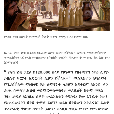
ዮናስ፣ ነነዌ በክፋት የተሞላች ትልቅ ከተማ መሆኗን አስተውሎ ነበር
6.
(ሀ) ዮናስ ነነዌ ሲደርስ የፈራው ለምን ሊሆን ይችላል? (የግርጌ ማስታወሻውንም
ተመልከት።) (ለ) ዮናስ የተሰጠውን የስብከት ተልእኮ ካከናወነበት መንገድ ስለ እሱ ምን
እንማራለን?
6
ዮናስ ነነዌ ደርሶ ከ120,000 በላይ የሆነውን የከተማዋን ነዋሪ ሲያይ
a
ይበልጥ ፍርሃት አድሮበት ሊሆን ይችላል።
መልእክቱን ለማሰማት
የሚያስችለው ማዕከላዊ ቦታ ለማግኘት ሳይሆን አይቀርም ለአንድ ቀን
ያህል በመጓዝ ሕዝብ ወደሚርመሰመስባት ወደዚህች ከተማ መሃል
ገባ። ታዲያ ለእነዚህ ሰዎች መልእክቱን የሚነግራቸው እንዴት ነው?
የአሦራውያንን ቋንቋ ተምሮ ይሆን? ወይስ ቋንቋውን እንዲናገር ይሖዋ
ተአምራዊ ችሎታ ሰጥቶት ይሆን? ስለዚህ ጉዳይ ምንም የምናውቀው