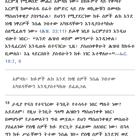
እርምጃ የሚወስድ መሐሪ አምላክ ነው። በክፉዎች ላይ የቅጣት
እርምጃ ከመውሰዱ በፊት በምድር ላይ ያሉ ወኪሎቹን በመላክ
ማስጠንቀቂያ ያስነግራል፤ ይህንን የሚያደርገው ክፉ ሰዎች ልክ እንደ
ነነዌ ነዋሪዎች ንስሐ ገብተው አካሄዳቸውን እንዲያስተካክሉ
ስለሚፈልግ ነው። (
ሕዝ. 33:11
) ይሖዋ ነቢዩ ኤርምያስን እንዲህ
ብሎት ነበር፦ “አንድ ሕዝብ ወይም መንግሥት እንዲነቀል፣
እንዲፈርስና እንዲጠፋ በተናገርሁ ጊዜ፣ ያስጠነቀቅሁት ሕዝብ ከክፋቱ
ቢመለስ፣ እኔ ላደርስበት ያሰብሁትን ክፉ ነገር እተዋለሁ።”—
ኤር.
18:7, 8
አምላክ፣ ክፉዎች ልክ እንደ ነነዌ ሰዎች ንስሐ ገብተው
አካሄዳቸውን እንዲያስተካክሉ ይፈልጋል
13
ታዲያ ዮናስ የተናገረው ትንቢት የተሳሳተ ነበር ማለት ነው?
አይደለም፤ የዚህ ትንቢት ዓላማ ሕዝቡን ማስጠንቀቅ ነበር፤
በመሆኑም የታለመለትን ግብ መቷል። ይህን ማስጠንቀቂያ መስጠት
ያስፈለገው የነነዌ ሰዎች ክፉ ድርጊት ይፈጽሙ ስለነበር ነው፤ በኋላ
ግን ክፉ ሥራቸውን ትተው ንስሐ ገቡ። የነነዌ ሰዎች እንደገና ወደ