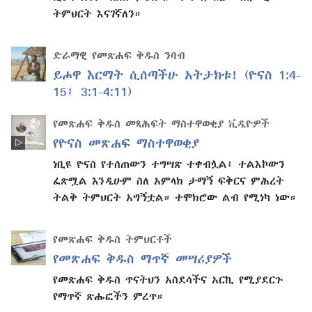
ትምህርት እናገኛለን።
ድራማዊ የመጽሐፍ ቅዱስ ንባብ
ይሖዋ እርማት ሲሰጣችሁ አትታክቱ! (ዮናስ 1:4-
15፤ 3:1-4:11)
የመጽሐፍ ቅዱስ መጻሕፍት ማስተዋወቂያ ቪዲዮዎች
የዮናስ መጽሐፍ ማስተዋወቂያ
ነቢዩ ዮናስ የተሰጠውን ተግሣጽ ተቀብሏል፤ ተልእኮውን
ፈጽሟል እንዲሁም ስለ አምላክ ታማኝ ፍቅርና ምሕረት
ትልቅ ትምህርት አግኝቷል። ተሞክሮው ልብ የሚነካ ነው።
የመጽሐፍ ቅዱስ ትምህርቶች
የመጽሐፍ ቅዱስ ማጥኛ መሣሪያዎች
የመጽሐፍ ቅዱስ ጥናትህን አስደሳችና አርኪ የሚያደርጉ
የማጥኛ ጽሑፎችን ምረጥ።