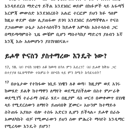
እንዳይደርስ ማድረግ ይችል እንደነበር ወይም በክፉዎች ላይ አፋጣኝ
እርምጃ መውሰድ እንደነበረበት አልፎ ተርፎም ይህን ክፉ ዓለም
ከዚህ ቀደም ብሎ ሊያጠፋው ይገባ እንደነበር ይሰማቸዋል። ዮናስ
ያጋጠመው ሁኔታ አስተሳሰባችን ከይሖዋ አምላክ አስተሳሰብ ጋር
በማይጣጣምበት ጊዜ መቼም ቢሆን ማስተካከያ ማድረግ ያለብን እኛ
እንጂ እሱ አለመሆኑን ያስገነዝበናል።
ይሖዋ ዮናስን ያስተማረው እንዴት ነው?
17, 18.
(ሀ) ዮናስ ነነዌን ለቆ ከወጣ በኋላ ምን አደረገ? (ለ) ይሖዋ ከቅሉ ጋር
በተያያዘ የፈጸማቸው ተአምራት በዮናስ ላይ ምን ስሜት አሳደሩበት?
17
በሁኔታው የተከፋው ነቢይ ነነዌን ለቆ ወጣ፤ ከዚያም ወደ አገሩ
ከመሄድ ይልቅ ከተማዋን ለማየት ወደሚያስችለው በስተ ምሥራቅ
ወደሚገኝ ተራራማ ስፍራ ሄደ። በዚያም ዳስ ሠርቶ በመቀመጥ በነነዌ
ላይ የሚደርሰውን ለማየት ይጠባበቅ ጀመር። አሁንም ከተማይቱ
ስትጠፋ አያለሁ ብሎ ተስፋ አድርጎ ሊሆን ይችላል። ይሖዋ በራሱ
አመለካከት ብቻ የሚመራውን ይህን ሰው ምሕረት ማሳየት እንዲማር
የሚረዳው እንዴት ይሆን?