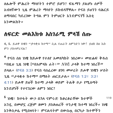
ለሌሎች ምሕረት ማሳየትን ተምሮ ይሆን? ፍጹማን ያልሆኑ ሰዎች
አብዛኛውን ጊዜ ምሕረት ማሳየት ይከብዳቸዋል። ዮናስ ይህንን ባሕርይ
ለማዳበር ካደረገው ትግል ምን ትምህርት እንደምናገኝ እስቲ
እንመልከት።
ለፍርድ መልእክቱ አስገራሚ ምላሽ ሰጡ
4, 5.
ይሖዋ ነነዌን “ታላቂቱ ከተማ” ሲል የጠራት ለምንድን ነው? ይህስ ስለ እሱ
ምን ያስተምረናል?
4
ዮናስ ስለ ነነዌ ከይሖዋ የተለየ አመለካከት ነበረው። መጽሐፍ ቅዱስ
“በዚህ ጊዜ ነነዌ [“በአምላክ ፊት፣”
NW
] ታላቅ ከተማ ነበረች”
ይላል። (
ዮናስ 3:3
) ዮናስ ባሰፈረው ዘገባ መሠረት ይሖዋ ነነዌን ሦስት
ጊዜ “ታላቂቱ ከተማ” በማለት ጠርቷታል። (
ዮናስ 1:2፤
3:2፤
4:11
) ይሖዋ ይህች ከተማ ታላቅ ወይም ትልቅ ቦታ የሚሰጣት
እንደሆነች የተናገረው ለምን ነበር?
5
ነነዌ፣ ከጥፋት ውኃ በኋላ ናምሩድ ከቆረቆራቸው ከተሞች
አንዷ በመሆኗ ረጅም ዘመን ያስቆጠረች ጥንታዊ ከተማ ነበረች። ነነዌ
እንቅስቃሴ የሚበዛባት፣ ምናልባትም በውስጧ በርካታ ከተሞችን