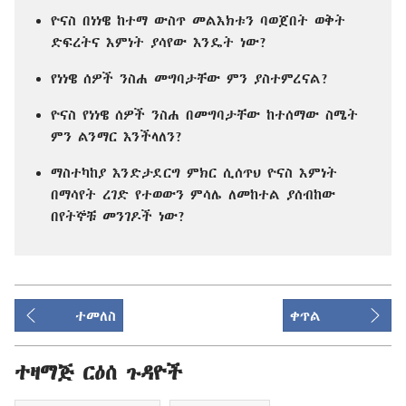
ዮናስ በነነዌ ከተማ ውስጥ መልእክቱን ባወጀበት ወቅት
ድፍረትና እምነት ያሳየው እንዴት ነው?
የነነዌ ሰዎች ንስሐ መግባታቸው ምን ያስተምረናል?
ዮናስ የነነዌ ሰዎች ንስሐ በመግባታቸው ከተሰማው ስሜት
ምን ልንማር እንችላለን?
ማስተካከያ እንድታደርግ ምክር ሲሰጥህ ዮናስ እምነት
በማሳየት ረገድ የተወውን ምሳሌ ለመከተል ያሰብከው
በየትኞቹ መንገዶች ነው?
ተመለስ
ቀጥል
ተዛማጅ ርዕሰ ጉዳዮች