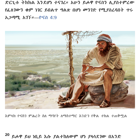
ድርጊቱ ትክክል እንደሆነ ተናገረ። አሁን ይሖዋ ዮናስን ሊያስተምረው
የፈለገውን ቁም ነገር ይበልጥ ግልጽ በሆነ መንገድ የሚያስረዳበት ጥሩ
አጋጣሚ አገኘ።—
ዮናስ 4:9
አምላክ ዮናስን ምሕረት ስለ ማሳየት ለማስተማር አንድን የቅል ተክል ተጠቅሟል
20
ይሖዋ ይህ ነቢይ እሱ ያልተከለውም ሆነ ያላሳደገው በአንድ