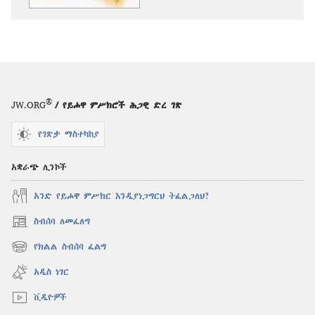
ምሰሏቸው
®
JW.ORG
/ የይሖዋ ምሥክሮች ሕጋዊ ድረ ገጽ
የገጽታ ማስተካከያ
አቋራጭ ሊንኮች
አንድ የይሖዋ ምሥክር እንዲያነጋግርህ ትፈልጋለህ?
ስብሰባ ለመፈለግ
(አዲስ
ዊንዶው
የክልል ስብሰባ ፈልግ
(አዲስ
ክፈት)
ዊንዶው
አዲስ ነገር
ክፈት)
ቪዲዮዎች