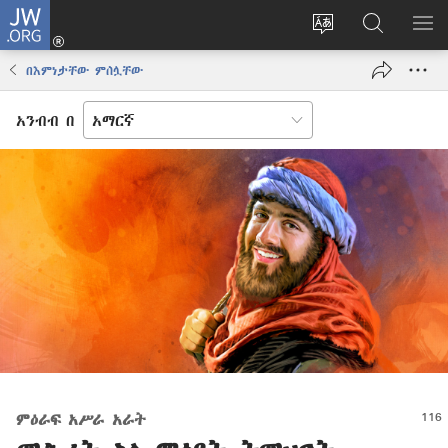
JW.ORG
ግባ
(አዲስ
የድረ
JW.ORG
መ
ዊንዶው
ገጹን
ላይ
አሳ
በእምነታቸው ምሰሏቸው
ክፈት)
ቋንቋ
መፈለጊያ
ለውጥ
አንብብ በ
ምዕራፍ አሥራ አራት