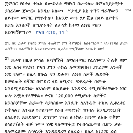
ጀምበር የበቀለ ተክል በመድረቁ ማዘኑን በመግለጽ በምክንያታዊነት
ያስረዳው ጀመር። እንዲህ
አለው፦ “ታዲያ እኔ ቀኝና ግራቸውን
ለይተው መናገር የማይችሉ፣ ከአንድ መቶ ሃያ ሺህ በላይ ሰዎችና
አያሌ እንስሶች ለሚኖሩባት ለታላቋ ከተማ ለነነዌ ማዘን
c
አይገባኝምን?”—
ዮናስ 4:10, 11
21.
(ሀ) ይሖዋ ዮናስን ምሳሌ ተጠቅሞ ምን ትምህርት አስተማረው? (ለ) የዮናስ ታሪክ
ራሳችንን በሐቀኝነት እንድንመረምር ሊረዳን የሚችለው እንዴት ነው?
21
ይሖዋ በዚህ ምሳሌ አማካኝነት ለማስተማር የፈለገውን ትልቅ ቁም
ነገር አስተዋልክ? ዮናስ ያንን ተክል ለመንከባከብ ያደረገው አንዳች
ነገር የለም። በሌላ በኩል ግን ይሖዋ፣ ለነነዌ ሰዎች ሕይወት
ከመስጠት ባሻገር በምድር ላይ ለሚኖሩ ፍጥረታት በሙሉ
እንደሚያደርገው ለእነሱም በሕይወት እንዲኖሩ የሚያስችላቸውን ነገር
ሁሉ አሟልቶላቸዋል። ዮናስ 120,000 የሚሆኑት ሰዎችና
እንስሶቻቸው ሕይወት ሳያሳስበው እንዴት ለአንዲት ተክል ሊቆረቆር
ይችላል? እንዲህ የተሰማው የራስ ወዳድነት ዝንባሌ እንዲያድርበት
ስለፈቀደ አይደለም? ደግሞም ዮናስ ለተክሉ ያዘነው ለእሱ ጥቅም
ስላስገኘለት ብቻ ነው። ነነዌ ባለመጥፋቷ የተበሳጨውስ ቢሆን ቃሉ
ባለመፈጸሙ ለኀፍረት እንዳይዳረግ ስለፈራ፣ በሌላ አነጋገር ራስ