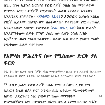
ከጊዜ በኋላ ኢየሱስ ክርስቶስ የነነዌ ሰዎች ንስሐ ስለ መግባታቸው
መጥቀሱ እነዚህ ተቺዎች የሚሰነዝሩት ሐሳብ የተሳሳተ እንደሆነ
እንድንረዳ ያስችለናል።
(
ማቴዎስ 12:41
ን አንብብ።
)
ኢየሱስ እነዚህ
ነገሮች ሲፈጸሙ በሰማይ ሆኖ ስለተመለከተ የተናገረው ነገር በትክክል
እንደተፈጸመ አሳምሮ ያውቃል። (
ዮሐ. 8:57, 58
) ከዚህ መረዳት
እንደምንችለው ሰዎች ምንም ያህል ክፉ ቢሆኑ ንስሐ ሊገቡ
አይችሉም ብለን ማሰብ የለብንም። በሰው ልብ ውስጥ ያለውን ማወቅ
የሚችለው ይሖዋ ብቻ ነው።
የአምላክ ምሕረትና ሰው የሚሰጠው ድርቅ ያለ
ፍርድ
10, 11.
(ሀ) ይሖዋ የነነዌ ሰዎች ንስሐ መግባታቸውን ሲያይ ምን አደረገ? (ለ) ይሖዋ
ያስተላለፈው ፍርድ የተሳሳተ እንዳልነበር እንዴት እርግጠኞች መሆን እንችላለን?
10
ታዲያ ይሖዋ የነነዌ ሰዎች ንስሐ መግባታቸውን ሲያይ ምን
አደረገ? ከጊዜ በኋላ ዮናስ እንዲህ ሲል ጽፏል፦ “እውነተኛውም
አምላክ ያደረጉትን ነገር ይኸውም
ከክፉ መንገዳቸው
መመለሳቸውን አየ፤ በመሆኑም በእነሱ ላይ ሊያመጣ ባሰበው ጥፋት