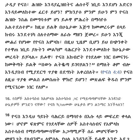
ታዲያ ዮናስ፣ ሕዝቡ እንዳያፌዝበትና ሐሰተኛ ነቢይ እንደሆነ አድርጎ
እንዳይመለከተው ፈርቶ ይሆን? ምክንያቱ ምንም ይሁን ምን ዮናስ
ሕዝቡ ንስሐ በመግባቱም ሆነ ይሖዋ ምሕረት በማሳየቱ
አልተደሰተም። ከዚህ ይልቅ በሁኔታው እጅግ ከመመረሩም በላይ
ክብሩ እንደተነካ ስለተሰማው ለራሱ ማዘን ጀመረ። ይሁን እንጂ
መሐሪ የሆነው የዮናስ አምላክ፣ በዚህ ጊዜም ቢሆን ይህ በጭንቀት
የተዋጠ ነቢይ ያሉትን መልካም ባሕርያት እንደተመለከተ ከሁኔታው
መረዳት ይቻላል። ይሖዋ፣ ዮናስ አክብሮት የጎደለው ነገር በመናገሩ
ከመቅጣት ይልቅ “በውኑ ልትቈጣ ይገባሃልን?” በማለት ቆም ብሎ
እንዲያስብ የሚያደርግ ጥያቄ በደግነት አቀረበለት። (
ዮናስ 4:4
) ዮናስ
ለዚህ ጥያቄ መልስ ለመስጠት ሞክሮ ይሆን? መጽሐፍ ቅዱስ ምንም
የሚናገረው ነገር የለም።
16.
የሰዎች አስተሳሰብ ከአምላክ አስተሳሰብ ጋር የማይጣጣምባቸው አንዳንድ
ሁኔታዎች ምንድን ናቸው? ዮናስ ካጋጠመው ሁኔታስ ምን ልንማር እንችላለን?
16
ዮናስ እንዲህ ዓይነት ባሕርይ በማሳየቱ በእሱ ላይ መፍረድ ቀላል
ነው፤ ሆኖም ፍጽምና የጎደላቸው ሰዎች አስተሳሰብና የአምላክ
አስተሳሰብ የማይጣጣሙባቸው አጋጣሚዎች ሰፊ መሆናቸውን
መዘንጋት የለብንም። ለምሳሌ ያህል አንዳንዶች ይሖዋ አንድ አደጋ