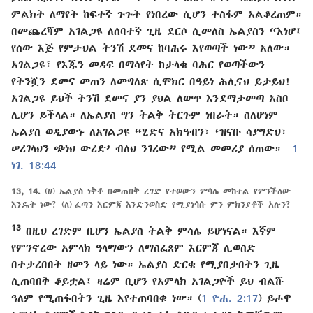
ምልክት ለማየት ከፍተኛ ጉጉት የነበረው ሲሆን ተስፋም አልቆረጠም።
በመጨረሻም አገልጋዩ ለሰባተኛ ጊዜ ደርሶ ሲመለስ ኤልያስን “እነሆ፤
የሰው እጅ የምታህል ትንሽ ደመና ከባሕሩ እየወጣች ነው” አለው።
አገልጋዩ፣ የእጁን መዳፍ በማሳየት ከታላቁ ባሕር የወጣችውን
የትንሿን ደመና መጠን ለመግለጽ ሲሞክር በዓይነ ሕሊናህ ይታይህ!
አገልጋዩ ይህች ትንሽ ደመና ያን ያህል ለውጥ እንደማታመጣ አስቦ
ሊሆን ይችላል። ለኤልያስ ግን ትልቅ ትርጉም ነበራት። ስለሆነም
ኤልያስ ወዲያውኑ ለአገልጋዩ “ሂድና አክዓብን፣ ‘ዝናቡ ሳያግድህ፣
ሠረገላህን ጭነህ ውረድ’ ብለህ ንገረው” የሚል መመሪያ ሰጠው።—
1
ነገ. 18:44
13, 14.
(ሀ) ኤልያስ ነቅቶ በመጠበቅ ረገድ የተወውን ምሳሌ መከተል የምንችለው
እንዴት ነው? (ለ) ፈጣን እርምጃ እንድንወስድ የሚያነሳሱ ምን ምክንያቶች አሉን?
13
በዚህ ረገድም ቢሆን ኤልያስ ትልቅ ምሳሌ ይሆነናል። እኛም
የምንኖረው አምላክ ዓላማውን ለማስፈጸም እርምጃ ሊወስድ
በተቃረበበት ዘመን ላይ ነው። ኤልያስ ድርቁ የሚያበቃበትን ጊዜ
ሲጠባበቅ ቆይቷል፤ ዛሬም ቢሆን የአምላክ አገልጋዮች ይህ ብልሹ
ዓለም የሚጠፋበትን ጊዜ እየተጠባበቁ ነው። (
1 ዮሐ. 2:17
) ይሖዋ