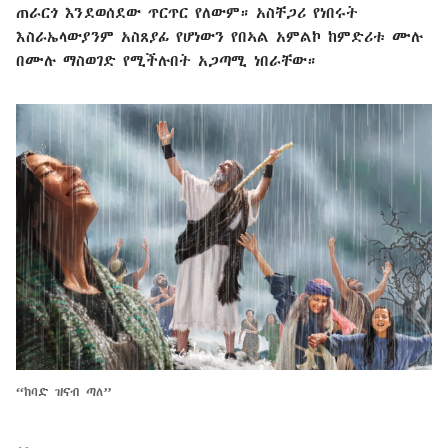
ጠራርጎ እንደወሰደው ጥርጥር የለውም። አስቸጋሪ የነበሩት
እስራኤላውያንም አስጸያፊ የሆነውን የበኣል አምልኮ ከምድሪቱ ሙሉ
በሙሉ ማስወገድ የሚችሉበት አጋጣሚ ነበራቸው።
“ከባድ ዝናብ ጣለ”