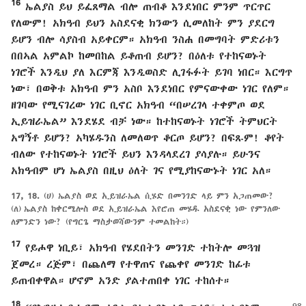
16
ኤልያስ ይህ ይፈጸማል ብሎ ጠብቆ እንደነበር ምንም ጥርጥር
የለውም! አክዓብ ይህን አስደናቂ ክንውን ሲመለከት ምን ያደርግ
ይሆን ብሎ ሳያስብ አይቀርም። አክዓብ ንስሐ በመግባት ምድሪቱን
በበኣል አምልኮ ከመበከል ይቆጠብ ይሆን? በዕለቱ የተከናወኑት
ነገሮች እንዲህ ያለ እርምጃ እንዲወስድ ሊገፋፉት ይገባ ነበር። እርግጥ
ነው፣ በወቅቱ አክዓብ ምን አስቦ እንደነበር የምናውቀው ነገር የለም።
ዘገባው የሚናገረው ነገር ቢኖር አክዓብ “በሠረገላ ተቀምጦ ወደ
ኢይዝራኤል” እንደሄደ ብቻ ነው። ከተከናወኑት ነገሮች ትምህርት
አግኝቶ ይሆን? አካሄዱንስ ለመለወጥ ቆርጦ ይሆን? በፍጹም! ቆየት
ብለው የተከናወኑት ነገሮች ይህን እንዳላደረገ ያሳያሉ። ይሁንና
አክዓብም ሆነ ኤልያስ በዚህ ዕለት ገና የሚያከናውኑት ነገር አለ።
17, 18.
(ሀ) ኤልያስ ወደ ኢይዝራኤል ሲሄድ በመንገድ ላይ ምን አጋጠመው?
(ለ) ኤልያስ ከቀርሜሎስ ወደ ኢይዝራኤል እየሮጠ መሄዱ አስደናቂ ነው የምንለው
ለምንድን ነው? (የግርጌ ማስታወሻውንም ተመልከት።)
17
የይሖዋ ነቢይ፣ አክዓብ የሄደበትን መንገድ ተከትሎ መጓዝ
ጀመረ። ረጅም፣ በጨለማ የተዋጠና የጨቀየ መንገድ ከፊቱ
ይጠብቀዋል። ሆኖም አንድ ያልተጠበቀ ነገር ተከሰተ።
18