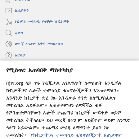
ክፈት)
ቪዲዮዎች
የድምፅ መግለጫ ያላቸው ቪዲዮዎች
ፈልግ
መረጃ ለዓለም አቀፉ ማኅበረሰብ
እርዳታ
የሚስጥር አጠባበቅ ማስተካከያ
መዋጮዎች
(አዲስ
ዊንዶው
በjw.org ላይ ጥሩ የዲጂታል አገልግሎት ለመስጠት እንዲቻል
ክፈት)
የመጠበቂያ ግንብ የኢንተርኔት ቤተ መጻሕፍት
ኩኪዎችንና ሌሎች ተመሳሳይ ቴክኖሎጂዎችን እንጠቀማለን።
(አዲስ
ዊንዶው
አንዳንድ ኩኪዎች ድረ ገጹ እንዲሠራ የግድ ስለሚያስፈልጉ
®
JW Hub
ክፈት)
መከልከል አይቻልም። አጠቃቀምህን ለማሻሻል ብቻ
(አዲስ
ዊንዶው
የምንጠቀምባቸውን ሌሎች ተጨማሪ ኩኪዎች መፍቀድ ወይም
®
JW Library
አፕሊኬሽን
ክፈት)
መከልከል ትችላለህ። ይህ መረጃ በፍጹም አይሸጥም ወይም ለንግድ
ዓላማ አይውልም። ተጨማሪ መረጃ ለማግኘት ይህን ገጽ
ተመልከት፦
የኩኪዎችንና ተመሳሳይ ቴክኖሎጂዎች አጠቃቀም