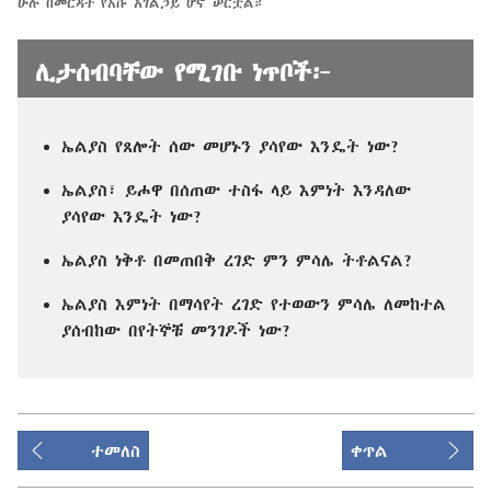
ሁሉ በመርዳት የእሱ አገልጋይ ሆኖ ሠርቷል።
ሊታሰብባቸው የሚገቡ ነጥቦች፦
ኤልያስ የጸሎት ሰው መሆኑን ያሳየው እንዴት ነው?
ኤልያስ፣ ይሖዋ በሰጠው ተስፋ ላይ እምነት እንዳለው
ያሳየው እንዴት ነው?
ኤልያስ ነቅቶ በመጠበቅ ረገድ ምን ምሳሌ ትቶልናል?
ኤልያስ እምነት በማሳየት ረገድ የተወውን ምሳሌ ለመከተል
ያሰብከው በየትኞቹ መንገዶች ነው?
ተመለስ
ቀጥል