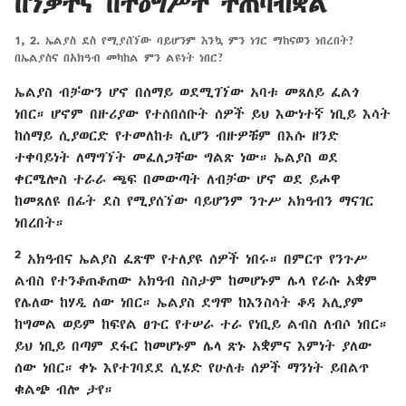
በንቃትና በትዕግሥት ተጠባብቋል
1, 2.
ኤልያስ ደስ የሚያሰኘው ባይሆንም እንኳ ምን ነገር ማከናወን ነበረበት?
በኤልያስና በአክዓብ መካከል ምን ልዩነት ነበር?
ኤልያስ ብቻውን ሆኖ በሰማይ ወደሚገኘው አባቱ መጸለይ ፈልጎ
ነበር። ሆኖም በዙሪያው የተሰበሰቡት ሰዎች ይህ እውነተኛ ነቢይ እሳት
ከሰማይ ሲያወርድ የተመለከቱ ሲሆን ብዙዎቹም በእሱ ዘንድ
ተቀባይነት ለማግኘት መፈለጋቸው ግልጽ ነው። ኤልያስ ወደ
ቀርሜሎስ ተራራ ጫፍ በመውጣት ለብቻው ሆኖ ወደ ይሖዋ
ከመጸለዩ በፊት ደስ የሚያሰኘው ባይሆንም ንጉሥ አክዓብን ማናገር
ነበረበት።
2
አክዓብና ኤልያስ ፈጽሞ የተለያዩ ሰዎች ነበሩ። በምርጥ የንጉሥ
ልብስ የተንቆጠቆጠው አክዓብ ስስታም ከመሆኑም ሌላ የራሱ አቋም
የሌለው ከሃዲ ሰው ነበር። ኤልያስ ደግሞ ከእንስሳት ቆዳ አሊያም
ከግመል ወይም ከፍየል ፀጉር የተሠራ ተራ የነቢይ ልብስ ለብሶ ነበር።
ይህ ነቢይ በጣም ደፋር ከመሆኑም ሌላ ጽኑ አቋምና እምነት ያለው
ሰው ነበር። ቀኑ እየተገባደደ ሲሄድ የሁለቱ ሰዎች ማንነት ይበልጥ
ቁልጭ ብሎ ታየ።