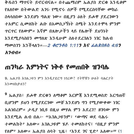
ቅዱስን ማጥናት ይኖርብናል። በተጨማሪም ኤልያስ ድርቁ እንዲቆም
የጸለየው በትውልድ አገሩ የሚኖሩ ሰዎች የሚደርስባቸው መከራ
ስላሳሰበው እንደሆነ ግልጽ ነው። በዚያን ዕለት ይሖዋ ያደረገውን
ተአምር ሲመለከት ልቡ በአመስጋኝነት ስሜት እንደተሞላ ምንም
ጥርጥር የለውም። እኛም በጸሎታችን ላይ የሌሎች ደህንነት
እንደሚያሳስበን መግለጽ እንዲሁም ስለተደረገልን ነገር ከልብ
ማመስገን እንችላለን።—
2 ቆሮንቶስ 1:11
ን እና
ፊልጵስዩስ 4:6
ን
አንብብ።
ጠንካራ እምነትና ነቅቶ የመጠበቅ ዝንባሌ
9.
ኤልያስ አገልጋዩን ምን እንዲያደርግ ነገረው? የትኞቹን ሁለት ባሕርያት
እንመለከታለን?
9
ኤልያስ፣ ይሖዋ ድርቁን ለማቆም እርምጃ እንደሚወስድ እርግጠኛ
ቢሆንም ይህን የሚያደርገው
መቼ
እንደሆነ ግን የሚያውቀው ነገር
አልነበረም። ታዲያ ነቢዩ በዚህ መሃል ምን አደረገ? ዘገባው ምን
እንደሚል ልብ በል፦ “አገልጋዩንም፣ ‘ውጣና ወደ ባሕሩ
ተመልከት’ አለው። አገልጋዩም ሄዶ ተመለከተና፤ ‘በዚያ ምንም
የለም’ አለው። ኤልያስ ሰባት ጊዜ፣ ‘እንደ ገና ሂድ’ አለው።” (
1