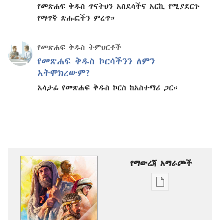
የመጽሐፍ ቅዱስ ጥናትህን አስደሳችና አርኪ የሚያደርጉ
የማጥኛ ጽሑፎችን ምረጥ።
የመጽሐፍ ቅዱስ ትምህርቶች
የመጽሐፍ ቅዱስ ኮርሳችንን ለምን
አትሞክረውም?
አሳታፊ የመጽሐፍ ቅዱስ ኮርስ ከአስተማሪ ጋር።
የማውረጃ አማራጮች
የሕትመት
ውጤቶችን
ማውረድ