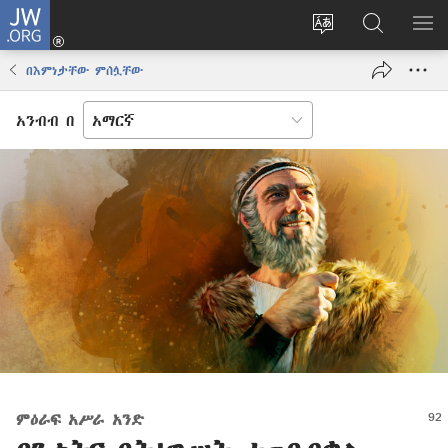
JW.ORG
ግባ
(አዲስ
የድረ
JW.ORG
መ
ዊንዶው
ገጹን
ላይ
አሳ
በእምነታቸው ምሰሏቸው
ክፈት)
ቋንቋ
መፈለጊያ
ለውጥ
አንብብ በ
ምዕራፍ አሥራ አንድ