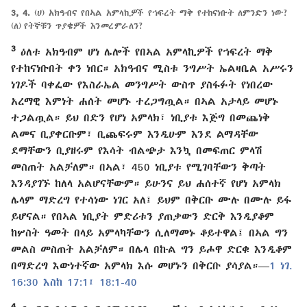
3, 4.
(ሀ) አክዓብና የበኣል አምላኪዎች የኀፍረት ማቅ የተከናነቡት ለምንድን ነው?
(ለ) የትኞቹን ጥያቄዎች እንመረምራለን?
3
ዕለቱ አክዓብም ሆነ ሌሎች የበኣል አምላኪዎች የኀፍረት ማቅ
የተከናነቡበት ቀን ነበር። አክዓብና ሚስቱ ንግሥት ኤልዛቤል አሥሩን
ነገዶች ባቀፈው የእስራኤል መንግሥት ውስጥ ያስፋፉት የነበረው
አረማዊ እምነት ሐሰት መሆኑ ተረጋግጧል። በኣል አታላይ መሆኑ
ተጋልጧል። ይህ በድን የሆነ አምላክ፣ ነቢያቱ እጅግ በመጨነቅ
ልመና ቢያቀርቡም፣ ቢጨፍሩም እንዲሁም እንደ ልማዳቸው
ደማቸውን ቢያዘሩም የእሳት ብልጭታ እንኳ በመፍጠር ምላሽ
መስጠት አልቻለም። በኣል፣ 450 ነቢያቱ የሚገባቸውን ቅጣት
እንዳያገኙ ከለላ አልሆናቸውም። ይሁንና ይህ ሐሰተኛ የሆነ አምላክ
ሌላም ማድረግ የተሳነው ነገር አለ፤ ይህም በቅርቡ ሙሉ በሙሉ ይፋ
ይሆናል። የበኣል ነቢያት ምድሪቱን ያጠቃውን ድርቅ እንዲያቆም
ከሦስት ዓመት በላይ አምላካቸውን ሲለማመኑ ቆይተዋል፤ በኣል ግን
መልስ መስጠት አልቻለም። በሌላ በኩል ግን ይሖዋ ድርቁ እንዲቆም
በማድረግ እውነተኛው አምላክ እሱ መሆኑን በቅርቡ ያሳያል።—
1 ነገ.
16:30 እስከ 17:1፤
18:1-40
4