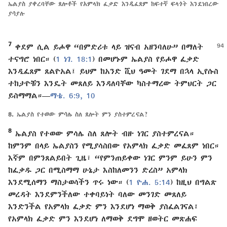
ኤልያስ ያቀረባቸው ጸሎቶች የአምላክ ፈቃድ እንዲፈጸም ከፍተኛ ፍላጎት እንደነበረው
ያሳያሉ
7
ቀደም ሲል ይሖዋ “በምድሪቱ ላይ ዝናብ አዘንባለሁ” በማለት
ተናግሮ ነበር። (
1 ነገ. 18:1
) በመሆኑም ኤልያስ የይሖዋ ፈቃድ
እንዲፈጸም ጸልዮአል፤ ይህም ከአንድ ሺህ ዓመት ገደማ በኋላ ኢየሱስ
ተከታዮቹን እንዴት መጸለይ እንዳለባቸው ካስተማረው ትምህርት ጋር
ይስማማል።—
ማቴ. 6:9, 10
8.
ኤልያስ የተወው ምሳሌ ስለ ጸሎት ምን ያስተምረናል?
8
ኤልያስ የተወው ምሳሌ ስለ ጸሎት ብዙ ነገር ያስተምረናል።
ከምንም በላይ ኤልያስን የሚያሳስበው የአምላክ ፈቃድ መፈጸም ነበር።
እኛም በምንጸልይበት ጊዜ፣ “የምንጠይቀው ነገር ምንም ይሁን ምን
ከፈቃዱ ጋር በሚስማማ ሁኔታ እስከለመንን ድረስ” አምላክ
እንደሚሰማን ማስታወሳችን ጥሩ ነው። (
1 ዮሐ. 5:14
) ከዚህ በግልጽ
መረዳት እንደምንችለው ተቀባይነት ባለው መንገድ መጸለይ
እንድንችል የአምላክ ፈቃድ ምን እንደሆነ ማወቅ ያስፈልገናል፤
የአምላክ ፈቃድ ምን እንደሆነ ለማወቅ ደግሞ ዘወትር መጽሐፍ