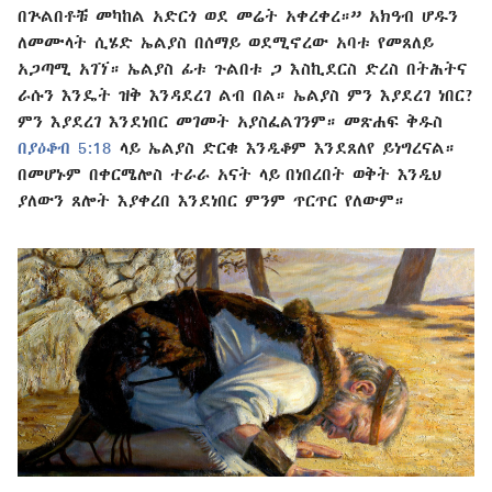
በጕልበቶቹ መካከል አድርጎ ወደ መሬት አቀረቀረ።” አክዓብ ሆዱን
ለመሙላት ሲሄድ ኤልያስ በሰማይ ወደሚኖረው አባቱ የመጸለይ
አጋጣሚ አገኘ። ኤልያስ ፊቱ ጉልበቱ ጋ እስኪደርስ ድረስ በትሕትና
ራሱን እንዴት ዝቅ እንዳደረገ ልብ በል። ኤልያስ ምን እያደረገ ነበር?
ምን እያደረገ እንደነበር መገመት አያስፈልገንም። መጽሐፍ ቅዱስ
በያዕቆብ 5:18
ላይ ኤልያስ ድርቁ እንዲቆም እንደጸለየ ይነግረናል።
በመሆኑም በቀርሜሎስ ተራራ አናት ላይ በነበረበት ወቅት እንዲህ
ያለውን ጸሎት እያቀረበ እንደነበር ምንም ጥርጥር የለውም።