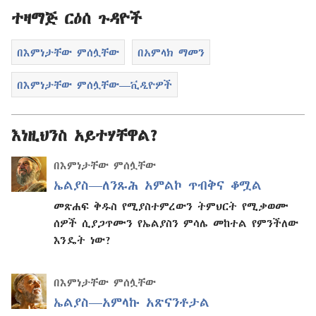
ተዛማጅ ርዕሰ ጉዳዮች
በእምነታቸው ምሰሏቸው
በአምላክ ማመን
በእምነታቸው ምሰሏቸው—ቪዲዮዎች
እነዚህንስ አይተሃቸዋል?
በእምነታቸው ምሰሏቸው
ኤልያስ—ለንጹሕ አምልኮ ጥብቅና ቆሟል
መጽሐፍ ቅዱስ የሚያስተምረውን ትምህርት የሚቃወሙ
ሰዎች ሲያጋጥሙን የኤልያስን ምሳሌ መከተል የምንችለው
እንዴት ነው?
በእምነታቸው ምሰሏቸው
ኤልያስ—አምላኩ አጽናንቶታል