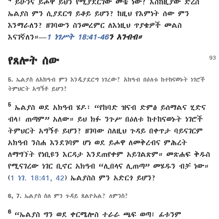
ይሁንና ይሖዋ ይህን የሚያደርገው መቼ ነው? እስከዚያው ድረስ
ኤልያስ ምን ሲያደርግ ይቆይ ይሆን? ከዚህ የእምነት ሰው ምን
እንማራለን? ዘገባውን ስንመረምር ለእነዚህ ጥያቄዎች መልስ
እናገኛለን።—
1 ነገሥት 18:41-46
ን አንብብ።
የጸሎት ሰው
5.
ኤልያስ ለአክዓብ ምን እንዲያደርግ ነገረው? አክዓብ በዕለቱ ከተከናወኑት ነገሮች
ትምህርት አግኝቶ ይሆን?
5
ኤልያስ ወደ አክዓብ ሄዶ፣ “የከባድ ዝናብ ድምፅ ይሰማልና ሂድና
ብላ፤ ጠጣም” አለው። ይህ ክፉ ንጉሥ በዕለቱ ከተከናወኑት ነገሮች
ትምህርት አግኝቶ ይሆን? ዘገባው ስለዚህ ጉዳይ በቀጥታ ባይናገርም
አክዓብ ንስሐ እንደገባም ሆነ ወደ ይሖዋ ለመቅረብና ምሕረት
ለማግኘት የነቢዩን እርዳታ እንደጠየቀም አይገልጽም። መጽሐፍ ቅዱስ
የሚናገረው ነገር ቢኖር አክዓብ “ሊበላና ሊጠጣ” መሄዱን ብቻ ነው።
(
1 ነገ. 18:41, 42
) ኤልያስስ ምን አድርጎ ይሆን?
6, 7.
ኤልያስ ስለ ምን ጉዳይ ጸልዮአል? ለምንስ?
6
“ኤልያስ ግን ወደ ቀርሜሎስ ተራራ ጫፍ ወጣ፤ ፊቱንም