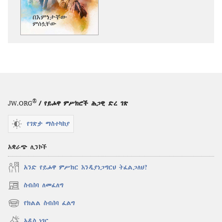
የሚቻልባቸው
አማራጮች
በእምነታቸው
ምሰሏቸው
®
JW.ORG
/ የይሖዋ ምሥክሮች ሕጋዊ ድረ ገጽ
የገጽታ ማስተካከያ
አቋራጭ ሊንኮች
አንድ የይሖዋ ምሥክር እንዲያነጋግርህ ትፈልጋለህ?
ስብሰባ ለመፈለግ
(አዲስ
ዊንዶው
የክልል ስብሰባ ፈልግ
(አዲስ
ክፈት)
ዊንዶው
አዲስ ነገር