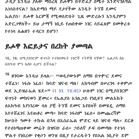
ታዲያ እንዲህ ያለው ማስረጃ ይሖዋን በጥድፊያ ስሜት እንድናገለግል
አነሳስቶናል? ከአድማስ ማዶ የታየችው አንዲት ትንሽ ደመና
ኤልያስ፣ ይሖዋ እርምጃ የሚወስድበት ጊዜ መድረሱን እንዲያምን
አድርጋዋለች። ይህ ታማኝ ነቢይ የጠበቀው ነገር ሳይፈጸም በመቅረቱ
የተነሳ ለሐዘን ተዳርጎ ይሆን?
ይሖዋ እፎይታና በረከት ያመጣል
15, 16.
በሚያስገርም ፍጥነት የተከናወኑት ነገሮች የትኞቹ ናቸው? ኤልያስ ስለ
አክዓብ ምን አስቦ ሊሆን ይችላል?
15
ዘገባው እንዲህ ይላል፦ “ወዲያውኑም ሰማዩ በጥቍር ደመና
ተሸፈነ፤ ነፋሱ ነፈሰ፤ ከባድ ዝናብ ጣለ፤ አክዓብም በሠረገላ ተቀምጦ
ወደ ኢይዝራኤል ሄደ።” (
1 ነገ. 18:45
) ሁሉም ነገር በሚያስገርም
ፍጥነት መከናወን ጀመረ። የኤልያስ አገልጋይ የነቢዩን መልእክት
ለአክዓብ እየነገረው ሳለ ያቺ ትንሽ ደመና እየበዛች በመሄዷ ሰማዩ
እየተሸፈነና እየጠቆረ መጣ። ከባድ ነፋስም ነፈሰ። በመጨረሻም
ከሦስት ዓመት ተኩል በኋላ በእስራኤል ምድር ላይ ዝናብ ጣለ። ደርቆ
የተሰነጣጠቀው መሬት በዝናቡ ራሰ። ኃይለኛ ዶፍ በመጣሉ የተነሳ
ሞልቶ የነበረው የቂሶን ወንዝ በዚያ የታረዱትን የበኣል ነቢያት ደም