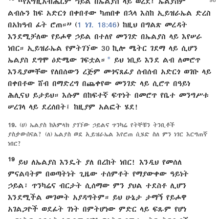
“የእግዚአብሔርም ኀይል በኤልያስ ላይ ወረደ፤ ኤልያስም
ልብሱን ከፍ አድርጎ በቀበቶው ካጠበቀ በኋላ እስከ ኢይዝራኤል ድረስ
በአክዓብ ፊት ሮጠ።” (
1 ነገ. 18:46
) ከዚህ በግልጽ መረዳት
እንደሚቻለው የይሖዋ ኃይል በተለየ መንገድ በኤልያስ ላይ እየሠራ
ነበር። ኢይዝራኤል የምትገኘው 30 ኪሎ ሜትር ገደማ ላይ ሲሆን
a
ኤልያስ ደግሞ ዕድሜው ገፍቷል።
ይህ ነቢይ እንደ ልብ ለመሮጥ
እንዲያመቸው የለበሰውን ረጅም መጎናጸፊያ ሰብሰብ አድርጎ ወገቡ ላይ
በቀበቶው ሸብ በማድረግ በጨቀየው መንገድ ላይ ሲሮጥ በዓይነ
ሕሊናህ ይታይህ። እሱም በከፍተኛ ፍጥነት በመሮጥ የቤተ መንግሥቱ
ሠረገላ ላይ ደረሰበት፤ ከዚያም አልፎት ሄደ!
19.
(ሀ) ኤልያስ ከአምላክ ያገኘው ኃይልና ጥንካሬ የትኞቹን ትንቢቶች
ያስታውሰናል? (ለ) ኤልያስ ወደ ኢይዝራኤል እየሮጠ ሲሄድ ስለ ምን ነገር እርግጠኛ
ነበር?
19
ይህ ለኤልያስ እንዴት ያለ በረከት ነበር! እንዲህ የመሰለ
ምናልባትም በወጣትነት ጊዜው ተሰምቶት የማያውቀው ዓይነት
ኃይል፣ ጥንካሬና ብርታት ሲሰማው ምን ያህል ተደስቶ ሊሆን
እንደሚችል መገመት አያዳግትም። ይህ ሁኔታ ታማኝ የይሖዋ
አገልጋዮች ወደፊት ገነት በምትሆነው ምድር ላይ ፍጹም የሆነ