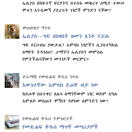
ኤልያስ በከፍተኛ ፍርሃትና በተስፋ መቁረጥ ስሜት ተውጦ
ሞቱን እንዲመኝ ያደረጉት ነገሮች ምንድን ናቸው?
መጠበቂያ ግንብ
ኤልያስ—ግፍ በበዛበት ዘመን ጸንቶ ኖሯል
ግፍ ደርሶብህ ያውቃል? አምላክ ነገሮችን ሲያስተካክል
ለማየት ትጓጓለህ? ታማኙን ኤልያስን መምሰል
የምትችልባቸውን መንገዶች መርምር።
ድራማዊ የመጽሐፍ ቅዱስ ንባብ
እውነተኛው አምላክ ይሖዋ ብቻ ነው
ከይሖዋ በስተቀር ለሌላ ለማንኛውም ነገር ወይም አካል
አምልኮ መስጠት ሞኝነት የሆነው ለምንድን ነው?
የመጽሐፍ ቅዱስ ትምህርቶች
የመጽሐፍ ቅዱስ ማጥኛ መሣሪያዎች