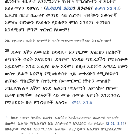
ጤንነትና ብርታት እንደሚያገኙ ዋስትና የሚሰጡትን ትንቢቶች
አስታውሶን ይሆናል።
(
ኢሳይያስ 35:6
ን አንብብ፤
ሉቃስ 23:43
)
ኤልያስ በዚያ በጨቀየ መንገድ ላይ ሲሮጥ፣ ብቻውን እውነተኛ
አምላክ የሆነውን የአባቱን የይሖዋን ሞገስ እንዳገኘ ተገንዝቦ
እንደሚሆን ምንም ጥርጥር የለውም!
20.
የይሖዋን በረከት ለማግኘት ጥረት ማድረግ የምንችለው እንዴት ነው?
20
ይሖዋ እኛን ለመባረክ ይጓጓል። እንግዲያው እነዚህን በረከቶች
ለማግኘት ጥረት እናድርግ፤ ደግሞም እንዲህ ማድረጋችን የሚያስቆጭ
አይደለም። እንደ ኤልያስ ሁሉ እኛም፣ በዚህ አደገኛና አጣዳፊ ዘመን
ውስጥ ይሖዋ እርምጃ የሚወስድበት ጊዜ መቅረቡን የሚያሳዩትን
ጠንካራ ማስረጃዎች በጥንቃቄ በመመርመር ነቅተን መጠበቅ
ያስፈልገናል። እኛም እንደ ኤልያስ “የእውነት አምላክ” የሆነው
ይሖዋ በገባቸው ተስፋዎች ላይ ሙሉ በሙሉ እምነት እንድንጥል
የሚያደርጉ በቂ ምክንያቶች አሉን።—
መዝ. 31:5
a
ከዚያ ብዙም ሳይቆይ ይሖዋ፣ ኤልሳዕን እንዲያሠለጥነው ለኤልያስ ኃላፊነት
ሰጠው፤ ኤልሳዕ “የኤልያስን እጅ ያስታጥብ” እንደነበር ተጠቅሷል። (
2 ነገ. 3:11
)
ከሁኔታው መረዳት እንደሚቻለው ኤልሳዕ፣ አረጋዊውን ኤልያስን በሚያስፈልገው