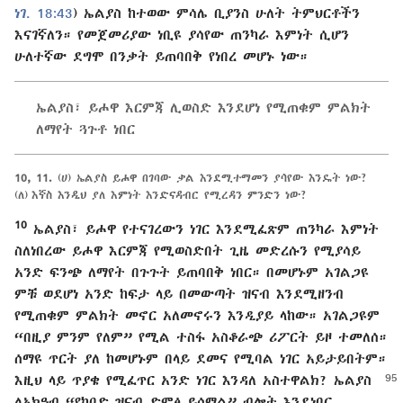
ነገ. 18:43
) ኤልያስ ከተወው ምሳሌ ቢያንስ ሁለት ትምህርቶችን
እናገኛለን። የመጀመሪያው ነቢዩ ያሳየው ጠንካራ እምነት ሲሆን
ሁለተኛው ደግሞ በንቃት ይጠባበቅ የነበረ መሆኑ ነው።
ኤልያስ፣ ይሖዋ እርምጃ ሊወስድ እንደሆነ የሚጠቁም ምልክት
ለማየት ጓጉቶ ነበር
10, 11.
(ሀ) ኤልያስ ይሖዋ በገባው ቃል እንደሚተማመን ያሳየው እንዴት ነው?
(ለ) እኛስ እንዲህ ያለ እምነት እንድናዳብር የሚረዳን ምንድን ነው?
10
ኤልያስ፣ ይሖዋ የተናገረውን ነገር እንደሚፈጽም ጠንካራ እምነት
ስለነበረው ይሖዋ እርምጃ የሚወስድበት ጊዜ መድረሱን የሚያሳይ
አንድ ፍንጭ ለማየት በጉጉት ይጠባበቅ ነበር። በመሆኑም አገልጋዩ
ምቹ ወደሆነ አንድ ከፍታ ላይ በመውጣት ዝናብ እንደሚዘንብ
የሚጠቁም ምልክት መኖር አለመኖሩን እንዲያይ ላከው። አገልጋዩም
“በዚያ ምንም የለም” የሚል ተስፋ አስቆራጭ ሪፖርት ይዞ ተመለሰ።
ሰማዩ ጥርት ያለ ከመሆኑም በላይ ደመና የሚባል ነገር አይታይበትም።
እዚህ ላይ ጥያቄ የሚፈጥር
አንድ ነገር እንዳለ አስተዋልክ? ኤልያስ
ለአክዓብ “የከባድ ዝናብ ድምፅ ይሰማል” ብሎት እንደነበር