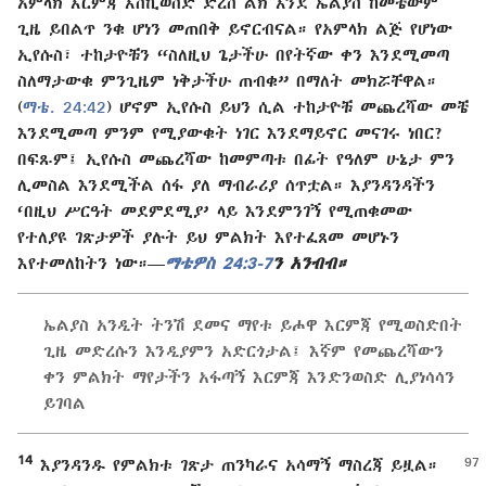
አምላክ እርምጃ እስኪወስድ ድረስ ልክ እንደ ኤልያስ ከመቼውም
ጊዜ ይበልጥ ንቁ ሆነን መጠበቅ ይኖርብናል። የአምላክ ልጅ የሆነው
ኢየሱስ፣ ተከታዮቹን “ስለዚህ ጌታችሁ በየትኛው ቀን እንደሚመጣ
ስለማታውቁ ምንጊዜም ነቅታችሁ ጠብቁ” በማለት መክሯቸዋል።
(
ማቴ. 24:42
) ሆኖም ኢየሱስ ይህን ሲል ተከታዮቹ መጨረሻው መቼ
እንደሚመጣ ምንም የሚያውቁት ነገር እንደማይኖር መናገሩ ነበር?
በፍጹም፤ ኢየሱስ መጨረሻው ከመምጣቱ በፊት የዓለም ሁኔታ ምን
ሊመስል እንደሚችል ሰፋ ያለ ማብራሪያ ሰጥቷል። እያንዳንዳችን
‘በዚህ ሥርዓት መደምደሚያ’ ላይ እንደምንገኝ የሚጠቁመው
የተለያዩ ገጽታዎች ያሉት ይህ ምልክት እየተፈጸመ መሆኑን
እየተመለከትን ነው።—
ማቴዎስ 24:3-7
ን አንብብ።
ኤልያስ አንዲት ትንሽ ደመና ማየቱ ይሖዋ እርምጃ የሚወስድበት
ጊዜ መድረሱን እንዲያምን አድርጎታል፤ እኛም የመጨረሻውን
ቀን ምልክት ማየታችን አፋጣኝ እርምጃ እንድንወስድ ሊያነሳሳን
ይገባል
14
እያንዳንዱ የምልክቱ ገጽታ ጠንካራና አሳማኝ ማስረጃ ይዟል።