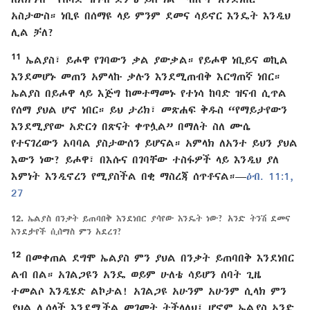
አስታውስ። ነቢዩ በሰማዩ ላይ ምንም ደመና ሳይኖር እንዴት እንዲህ
ሊል ቻለ?
11
ኤልያስ፣ ይሖዋ የገባውን ቃል ያውቃል። የይሖዋ ነቢይና ወኪል
እንደመሆኑ መጠን አምላኩ ቃሉን እንደሚጠብቅ እርግጠኛ ነበር።
ኤልያስ በይሖዋ ላይ እጅግ ከመተማመኑ የተነሳ ከባድ ዝናብ ሲጥል
የሰማ ያህል ሆኖ ነበር። ይህ ታሪክ፣ መጽሐፍ ቅዱስ “የማይታየውን
እንደሚያየው አድርጎ በጽናት ቀጥሏል” በማለት ስለ ሙሴ
የተናገረውን አባባል ያስታውሰን ይሆናል። አምላክ ለአንተ ይህን ያህል
እውን ነው? ይሖዋ፣ በእሱና በገባቸው ተስፋዎች ላይ እንዲህ ያለ
እምነት እንዲኖረን የሚያስችል በቂ ማስረጃ ሰጥቶናል።—
ዕብ. 11:1,
27
12.
ኤልያስ በንቃት ይጠባበቅ እንደነበር ያሳየው እንዴት ነው? አንድ ትንሽ ደመና
እንደታየች ሲሰማስ ምን አደረገ?
12
በመቀጠል ደግሞ ኤልያስ ምን ያህል በንቃት ይጠባበቅ እንደነበር
ልብ በል። አገልጋዩን አንዴ ወይም ሁለቴ ሳይሆን ሰባት ጊዜ
ተመልሶ እንዲሄድ ልኮታል! አገልጋዩ አሁንም አሁንም ሲላክ ምን
ያህል ሊሰላች እንደሚችል መገመት ትችላለህ፤ ሆኖም ኤልያስ አንድ