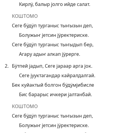
Кирлӱ, балыр јолго ийде салат.
КОШТОМО
Сеге бӱдӱп турганыс тыҥызын деп,
Болужыҥ јетсин јӱректериске.
Сеге бӱдӱп турганыс тыҥыдып бер,
Агару адыҥ алкап јӱрерге.
2.
Бӱтпей јадып, Сеге јараар арга јок.
Сеге јууктагандар кайралдалгай.
Бек куйактый болгон бӱдӱмјибисле
Бис барарыс ичкери јалтанбай.
КОШТОМО
Сеге бӱдӱп турганыс тыҥызын деп,
Болужыҥ јетсин јӱректериске.