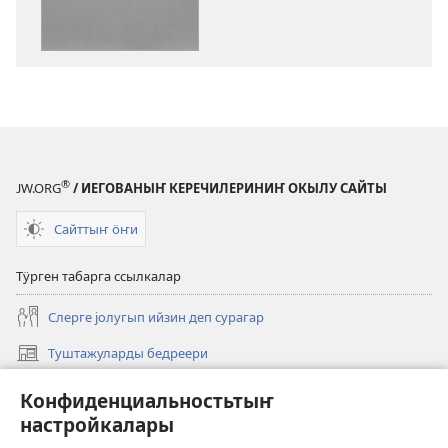
чыгаратан
эп-
аргалар
Иеговага
сӱӱнип
кожоҥдогор
®
JW.ORG
/ ИЕГОВАНЫҤ КЕРЕЧИЛЕРИНИҤ ОКЫЛУ САЙТЫ
Сайттыҥ ӧҥи
Тӱрген табарга ссылкалар
Слерге јолугып ийзин деп сурагар
Туштажуларды бедреери
(opens
new
Курултайларды бедреери
Конфиденциальностьтыҥ
(opens
window)
new
настройкалары
Јаҥы
window)