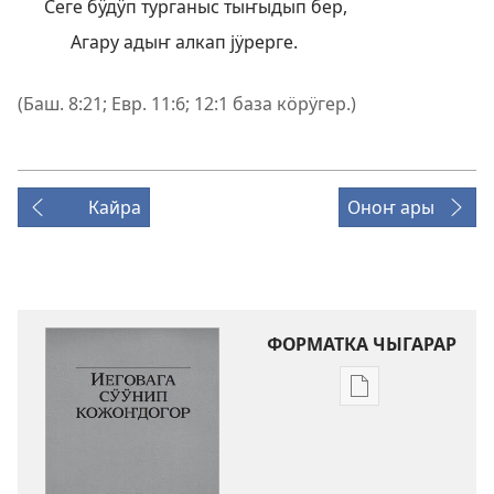
Сеге бӱдӱп турганыс тыҥыдып бер,
Агару адыҥ алкап јӱрерге.
(
Баш. 8:21;
Евр. 11:6;
12:1
база кӧрӱгер.)
Кайра
Оноҥ ары
ФОРМАТКА ЧЫГАРАР
Публикацияла
электронный
бӱдӱмдӱ
эдип