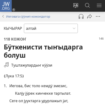
JW.ORG
Кирер
(opens
Изменить
jw.org
М
new
язык
бедрелте
КӦ
Иеговага сӱӱнип кожоҥдогор
window)
сайта
КЫЧЫРАР
118 КОЖОҤ
Бӱткенисти тыҥыдарга
болуш
Select
Туштажулардыҥ кӱӱзи
an
Audio
Лука 17:5
(
)
Recording
1.
Иегова, бис толо кемдӱ эмезис,
Калју јӱрек кинчекке тартылат.
Сеге ол јууктарга удурлажып јат,