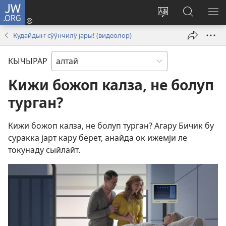
JW.ORG
Кирер
(opens
Изменить
jw.org
М
new
язык
бедрелте
КӦ
Кудайдыҥ сӱӱнчилӱ јары! (видеолор)
window)
сайта
КЫЧЫРАР
Кижи божоп калза, не болуп
турган?
Кижи божоп калза, не болуп турган? Агару Бичик бу
суракка јарт кару берет, анайда ок ижемји ле
токунаду сыйлайт.