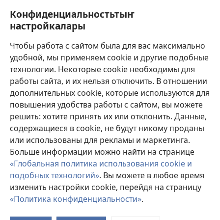
new
Курултайларды бедреери
Конфиденциальностьтыҥ
(opens
window)
new
настройкалары
Јаҥы
window)
Видеолор
Чтобы работа с сайтом была для вас максимально
удобной, мы применяем cookie и другие подобные
Бедрелте
технологии. Некоторые cookie необходимы для
работы сайта, и их нельзя отключить. В отношении
Сый эдип акча берер
(opens
дополнительных cookie, которые используются для
new
повышения удобства работы с сайтом, вы можете
window)
Каруулчы шибеениҥ ОНЛАЙН-БИБЛИОТЕКАЗЫ
решить: хотите принять их или отклонить. Данные,
(opens
содержащиеся в cookie, не будут никому проданы
new
®
JW Hub
window)
или использованы для рекламы и маркетинга.
(opens
new
Больше информации можно найти на странице
window)
«Глобальная политика использования cookie и
подобных технологий»
. Вы можете в любое время
изменить настройки cookie, перейдя на страницу
Copyright
© 2026 Watch Tower Bible and Tract Society of Pennsylvania.
ТУЗАЛАНАРЫНЫҤ ЭЭЖИЛЕРИ
|
КОНФИДЕНЦИАЛЬНОСТЬТЫҤ
«Политика конфиденциальности»
.
S
ПОЛИТИКАЗЫ
|
КОНФИДЕНЦИАЛЬНОСТЬТЫҤ НАСТРОЙКАЛАРЫ
Ta