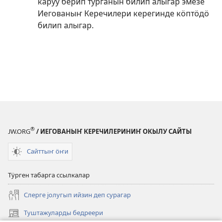
каруу берип турганын билип алыгар эмезе
Иегованыҥ Керечилери керегинде кӧптӧдӧ
билип алыгар.
®
JW.ORG
/ ИЕГОВАНЫҤ КЕРЕЧИЛЕРИНИҤ ОКЫЛУ САЙТЫ
Сайттыҥ ӧҥи
Тӱрген табарга ссылкалар
Слерге јолугып ийзин деп сурагар
Туштажуларды бедреери
(opens