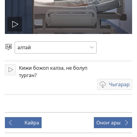
Видеоны
иштедер
Тилди
талдагар
Кижи божоп калза, не болуп
Иштедер
турган?
Чыгарар
видеозаписьти
чыгаратан
эп-
аргалар
Кайра
Оноҥ ары