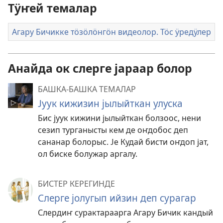
Тӱҥей темалар
Агару Бичикке тӧзӧлӧнгӧн видеолор. Тӧс ӱредӱлер
Анайда ок слерге јараар болор
БАШКА-БАШКА ТЕМАЛАР
Јуук кижизин јылыйткан улуска
Бис јуук кижини јылыйткан болзоос, нени
сезип турганысты кем де оҥдобос деп
сананар болорыс. Је Кудай бисти оҥдоп јат,
ол биске болужар аргалу.
БИСТЕР КЕРЕГИНДЕ
Слерге јолугып ийзин деп сурагар
Слердиҥ сурактараарга Агару Бичик кандый