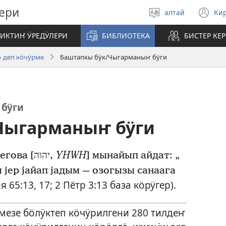
ери
алтай
Ки
Тилди
(o
талдагар
n
ЧИКТИҤ ӰРЕДӰЛЕРИ
БИБЛИОТЕКА
БИСТЕР КЕ
wi
» деп кӧчӱрме
Баштапкы бӱк/Чыгарманыҥ бӱги
бӱги
Чыгарманыҥ бӱги
«Оныҥ учун Бий Кайракан Иегова [יהוה,
YHWH
] мынайып айдат: „
ы јер јайап јадым — озогызы санаага
я 65:13,
17;
2 Пётр 3:13
база кӧрӱгер).
эмезе бӧлӱктеп кӧчӱрилгени 280 тилдеҥ