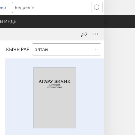
рер
pens
Бедрелте
ew
РЕГИНДЕ
ndow)
КЫЧЫРАР