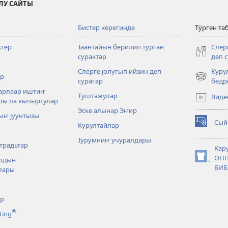
ЛУ САЙТЫ
Бистер керегинде
Тӱрген та
ктер
Јаантайын берилип турган
Слер
сурактар
деп 
Слерге јолугып ийзин деп
Куру
р
(opens
сурагар
бедр
new
јарлаар иштиҥ
Туштажулар
Виде
window)
ры ла кычыртулар
Эске алынар Эҥир
ыҥ јуунтызы
Сый
Курултайлар
(opens
new
Јӱрӱмниҥ учуралдары
традьтар
window)
Кар
ОНЛ
ардыҥ
(opens
БИБ
лары
new
window)
ар
®
ting