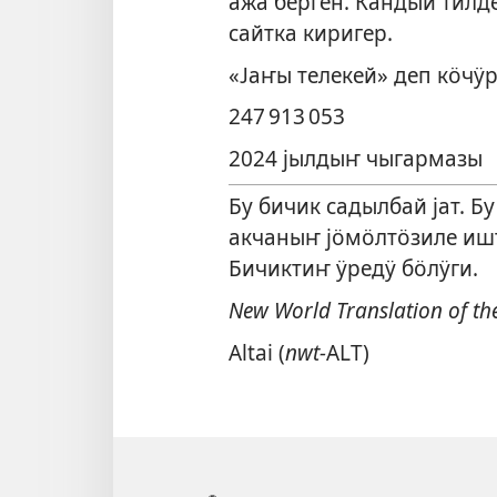
ажа берген. Кандый тилд
сайтка киригер.
«Јаҥы телекей» деп кӧчӱ
247 913 053
2024 јылдыҥ чыгармазы
Бу бичик садылбай јат. Б
акчаныҥ јӧмӧлтӧзиле ишт
Бичиктиҥ ӱредӱ бӧлӱги.
New World Translation of the
Altai (
nwt-
ALT)