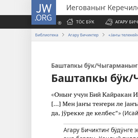
JW.ORG
Иегованыҥ Керечил
ТӦС БӰК
АГАРУ БИ
Библиотека
Агару Бичиктер
«Јаҥы телекей
Баштапкы бӱк/Чыгарманыҥ 
Баштапкы бӱк/
[...] Мен јаҥы теҥери ле јаҥ
(
Исай
да, јӱрекке де келбес“»
Агару Бичиктиҥ бӱдӱнге 