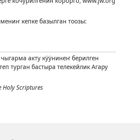
ерге кӧчӱрилгенин кӧрӧргӧ, www.jw.org
рмениҥ кепке базылган тоозы:
у чыгарма акту кӱӱнинеҥ берилген
еп турган бастыра телекейлик Агару
 Holy Scriptures