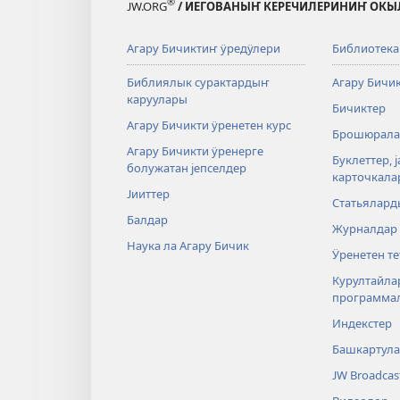
®
JW.ORG
/ ИЕГОВАНЫҤ КЕРЕЧИЛЕРИНИҤ ОКЫ
Агару Бичиктиҥ ӱредӱлери
Библиотека
Библиялык сурактардыҥ
Агару Бичи
каруулары
Бичиктер
Агару Бичикти ӱренетен курс
Брошюрала
Агару Бичикти ӱренерге
Буклеттер, 
болужатан јепселдер
карточкала
Јииттер
Статьялард
Балдар
Журналдар
Наука ла Агару Бичик
Ӱренетен те
Курултайл
программа
Индекстер
Башкартул
JW Broadcas