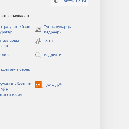
Сайттыҥ ӧҥи
барга ссылкалар
ге јолугып ийзин
Туштажуларды
(opens
сурагар
бедреери
new
лтайларды
Јаҥы
window)
еери
олор
Бедрелте
 эдип акча берер
уулчы шибеениҥ
®
JW Hub
(opens
АЙН-
new
ЛИОТЕКАЗЫ
window)