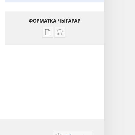
ФОРМАТКА ЧЫГАРАР
Публикацияларды
Аудиобичимелдерди
электронный
чыгаратан
бӱдӱмдӱ
эп-
эдип
аргалар
чыгаратан
Агару
эп-
Бичик.
аргалар
Матфейдиҥ
Агару
сӱӱнчилӱ
Бичик.
јары
Матфейдиҥ
сӱӱнчилӱ
јары