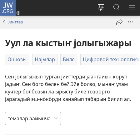
JW.ORG
Кирер
(opens
Изменить
jw.org
М
new
язык
бедрелте
КӦ
Јииттер
window)
сайта
Уул ла кыстыҥ јолыгыжары
Ончозы
Најылар
Биле
Цифровой технология
Сен јолыгыжып турган јииттерди јаантайын кӧрӱп
јадыҥ. Сен бого белен бе? Эйе болзо, мынаҥ улам
кӱчтер болбозын ла ырысту биле тӧзӧӧргӧ
јарагадый эш-нӧкӧрди канайып табарын билип ал.