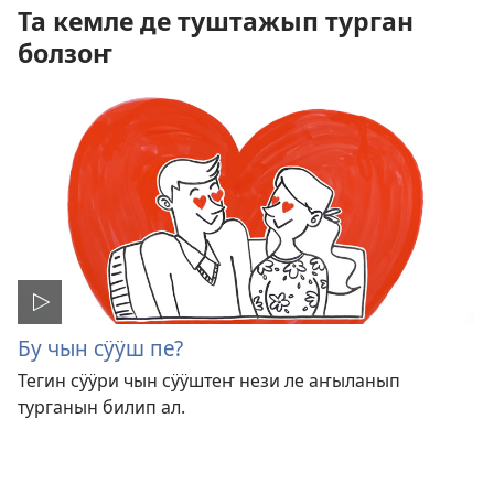
Та кемле де туштажып турган
болзоҥ
Бу чын сӱӱш пе?
Тегин сӱӱри чын сӱӱштеҥ нези ле аҥыланып
турганын билип ал.