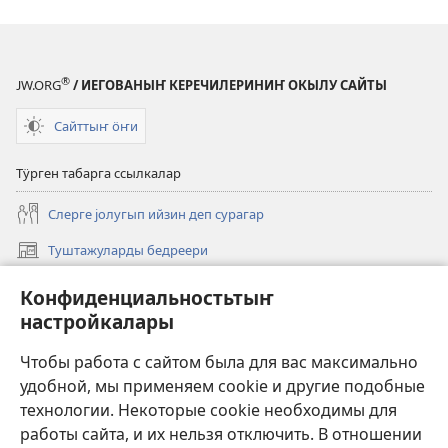
®
JW.ORG
/ ИЕГОВАНЫҤ КЕРЕЧИЛЕРИНИҤ ОКЫЛУ САЙТЫ
Сайттыҥ ӧҥи
Тӱрген табарга ссылкалар
Слерге јолугып ийзин деп сурагар
Туштажуларды бедреери
(opens
new
Курултайларды бедреери
Конфиденциальностьтыҥ
(opens
window)
new
настройкалары
Јаҥы
window)
Видеолор
Чтобы работа с сайтом была для вас максимально
удобной, мы применяем cookie и другие подобные
Бедрелте
технологии. Некоторые cookie необходимы для
работы сайта, и их нельзя отключить. В отношении
Сый эдип акча берер