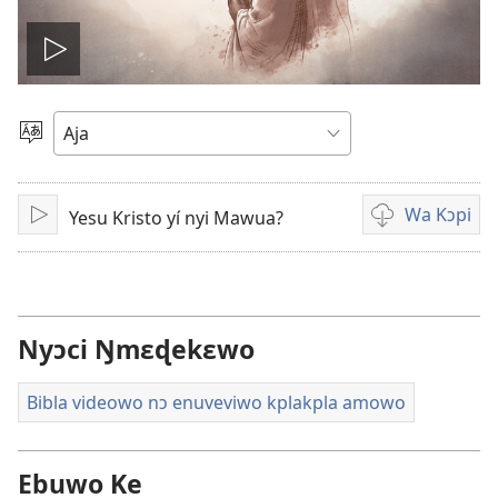
Xo
Video
Sɔ
Egbe
lɔ
Ɖeka
Wa Kɔpi
Yesu Kristo yí nyi Mawua?
Xui
Videowo
kɔpiwawa
mɔnuwo
Nyɔci Ŋmɛɖekɛwo
Bibla videowo nɔ enuveviwo kplakpla amowo
Ebuwo Ke