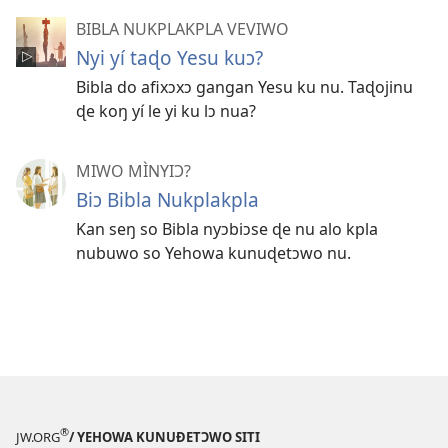
BIBLA NUKPLAKPLA VEVIWO
Nyi yí taɖo Yesu kuɔ?
Bibla do afixɔxɔ gangan Yesu ku nu. Taɖojinu
ɖe koŋ yí le yi ku lɔ nua?
MIWO MÌNYIƆ?
Biɔ Bibla Nukplakpla
Kan seŋ so Bibla nyɔbiɔse ɖe nu alo kpla
nubuwo so Yehowa kunuɖetɔwo nu.
®
JW.ORG
/ YEHOWA KUNUƉETƆWO SITI