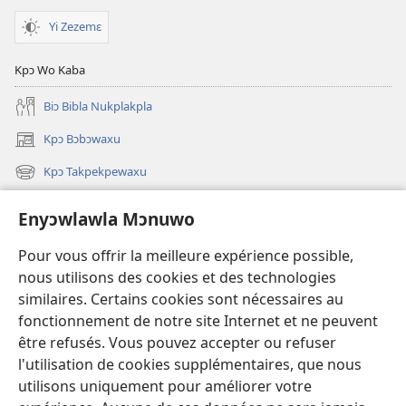
Yi Zezemɛ
Kpɔ Wo Kaba
Biɔ Bibla Nukplakpla
Kpɔ Bɔbɔwaxu
(hwin
do
Kpɔ Takpekpewaxu
(hwin
fibu)
do
Enu Yoyu Ciwo Yí Li
fibu)
Enyɔwlawla Mɔnuwo
Videowo
Pour vous offrir la meilleure expérience possible,
Jijikpɔ
nous utilisons des cookies et des technologies
similaires. Certains cookies sont nécessaires au
Alɔdu
fonctionnement de notre site Internet et ne peuvent
être refusés. Vous pouvez accepter ou refuser
Nunanawo
(hwin
l'utilisation de cookies supplémentaires, que nous
do
utilisons uniquement pour améliorer votre
fibu)
Jutakpɔxɔ WEMADADOXU LE KA JI™