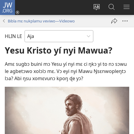
JW.ORG
Ɖo
Mɛ
Ɖɔ
Enu
DA
(hwin
Li
Jijikpɔ
NY
Bibla mɛ nukplamu veviwo—Videowo
do
Egbe
le
fibu)
Nɔ
JW.ORG
HLIN LE
Siti
Ji
Lɔ
Yesu Kristo yí nyi Mawua?
Amɛ sugbɔ buini mɔ Yesu yí nyi mɛ ci ŋkɔ yi to nɔ sɔwu
le agbetɔwo xolɔlɔ mɛ. Vɔ eyi nyi Mawu Ŋsɛnwopleŋtɔ
lɔa? Abi ŋsu xomɛvunɔ kpoŋ ɖe yɔ?