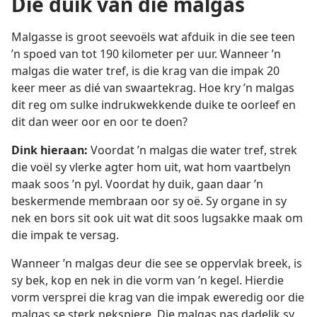
Die duik van die malgas
Malgasse is groot seevoëls wat afduik in die see teen
’n spoed van tot 190 kilometer per uur. Wanneer ’n
malgas die water tref, is die krag van die impak 20
keer meer as dié van swaartekrag. Hoe kry ’n malgas
dit reg om sulke indrukwekkende duike te oorleef en
dit dan weer oor en oor te doen?
Dink hieraan:
Voordat ’n malgas die water tref, strek
die voël sy vlerke agter hom uit, wat hom vaartbelyn
maak soos ’n pyl. Voordat hy duik, gaan daar ’n
beskermende membraan oor sy oë. Sy organe in sy
nek en bors sit ook uit wat dit soos lugsakke maak om
die impak te versag.
Wanneer ’n malgas deur die see se oppervlak breek, is
sy bek, kop en nek in die vorm van ’n kegel. Hierdie
vorm versprei die krag van die impak eweredig oor die
malgas se sterk nekspiere. Die malgas pas dadelik sy