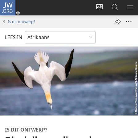
JW.ORG
Meld
aan
Verander
Soek
VE
(maak
taal
op
KIE
Is dit ontwerp?
nuwe
van
JW.ORG
venster
webwerf
LEES IN
oop)
IS DIT ONTWERP?