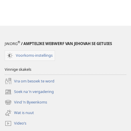
®
JW.ORG
/ AMPTELIKE WEBWERF VAN JEHOVAH SE GETUIES
Voorkoms-instellings
Vinnige skakels
Vra om besoek te word
Soek na ’n vergadering
(maak
nuwe
Vind ’n Byeenkoms
(maak
venster
nuwe
oop)
Wat is nuut
venster
oop)
Video’s