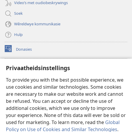
Video’s met oudiobeskrywings
Soek
Wêreldwye kommunikasie
Hulp
Donasies
(maak
nuwe
venster
Wagtoring – AANLYN BIBLIOTEEK
Privaatheidsinstellings
(maak
oop)
nuwe
®
JW Hub
To provide you with the best possible experience, we
venster
(maak
oop)
use cookies and similar technologies. Some cookies
nuwe
®
JW Library
venster
are necessary to make our website work and cannot
oop)
be refused. You can accept or decline the use of
Watchtower Library
additional cookies, which we use only to improve
your experience. None of this data will ever be sold or
used for marketing. To learn more, read the
Global
Policy on Use of Cookies and Similar Technologies
.