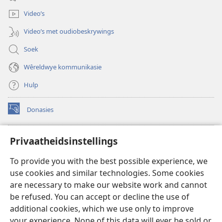
venster
oop)
Video’s
Video’s met oudiobeskrywings
Soek
Wêreldwye kommunikasie
Hulp
Donasies
(maak
nuwe
venster
Wagtoring – AANLYN BIBLIOTEEK
Privaatheidsinstellings
(maak
oop)
nuwe
®
JW Hub
To provide you with the best possible experience, we
venster
(maak
oop)
use cookies and similar technologies. Some cookies
nuwe
®
JW Library
venster
are necessary to make our website work and cannot
oop)
be refused. You can accept or decline the use of
Watchtower Library
additional cookies, which we use only to improve
your experience. None of this data will ever be sold or