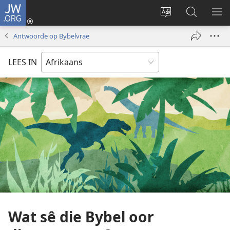
JW.ORG
Meld
aan
Verander
Soek
VE
(maak
taal
op
KIE
Antwoorde op Bybelvrae
nuwe
van
JW.ORG
venster
webwerf
LEES IN
oop)
Wat sê die Bybel oor