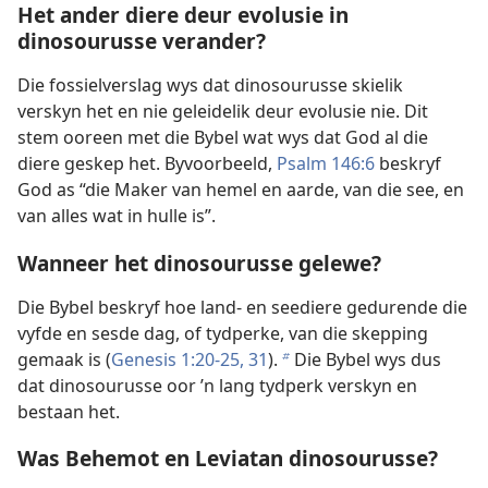
Het ander diere deur evolusie in
dinosourusse verander?
Die fossielverslag wys dat dinosourusse skielik
verskyn het en nie geleidelik deur evolusie nie. Dit
stem ooreen met die Bybel wat wys dat God al die
diere geskep het. Byvoorbeeld,
Psalm 146:6
beskryf
God as “die Maker van hemel en aarde, van die see, en
van alles wat in hulle is”.
Wanneer het dinosourusse gelewe?
Die Bybel beskryf hoe land- en seediere gedurende die
vyfde en sesde dag, of tydperke, van die skepping
gemaak is (
Genesis 1:20-25,
31
).
Die Bybel wys dus
b
dat dinosourusse oor ’n lang tydperk verskyn en
bestaan het.
Was Behemot en Leviatan dinosourusse?