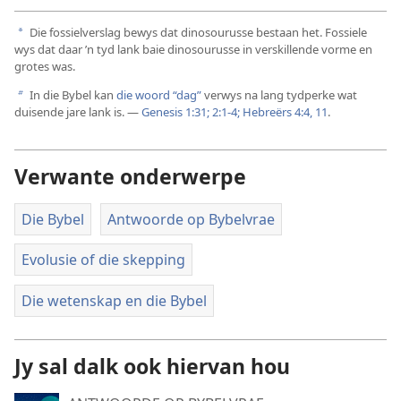
Die fossielverslag bewys dat dinosourusse bestaan het. Fossiele
a
wys dat daar ’n tyd lank baie dinosourusse in verskillende vorme en
grotes was.
In die Bybel kan
die woord “dag”
verwys na lang tydperke wat
b
duisende jare lank is. —
Genesis 1:31;
2:1-4;
Hebreërs 4:4,
11
.
Verwante onderwerpe
Die Bybel
Antwoorde op Bybelvrae
Evolusie of die skepping
Die wetenskap en die Bybel
Jy sal dalk ook hiervan hou