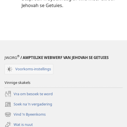
Jehovah se Getuies.
®
JW.ORG
/ AMPTELIKE WEBWERF VAN JEHOVAH SE GETUIES
Voorkoms-instellings
Vinnige skakels
Vra om besoek te word
Soek na ’n vergadering
(maak
nuwe
Vind ’n Byeenkoms
(maak
venster
nuwe
oop)
Wat is nuut