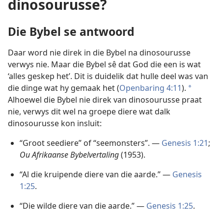
dinosourusse?
Die Bybel se antwoord
Daar word nie direk in die Bybel na dinosourusse
verwys nie. Maar die Bybel sê dat God die een is wat
‘alles geskep het’. Dit is duidelik dat hulle deel was van
die dinge wat hy gemaak het (
Openbaring 4:11
).
a
Alhoewel die Bybel nie direk van dinosourusse praat
nie, verwys dit wel na groepe diere wat dalk
dinosourusse kon insluit:
“Groot seediere” of “seemonsters”. —
Genesis 1:21
;
Ou Afrikaanse Bybelvertaling
(1953).
“Al die kruipende diere van die aarde.” —
Genesis
1:25
.
“Die wilde diere van die aarde.” —
Genesis 1:25
.