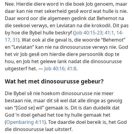
Nee. Hierdie diere word in die boek Job genoem, maar
daar kan nie met sekerheid gesê word wat hulle is nie.
Daar word oor die algemeen gedink dat Behemot na
die seekoei verwys, en Leviatan na die krokodil. Dit pas
by hoe die Bybel hulle beskryf (
Job 40:15-23;
41:1,
14-
17,
31
). Wat ook al die geval is, die woorde “Behemot”
en “Leviatan” kan nie na dinosourusse verwys nie. God
het vir Job gesê om hierdie diere persoonlik dop te
hou, en Job het gelewe lank nadat die dinosourusse
uitgesterf het. —
Job 40:16;
41:8
.
Wat het met dinosourusse gebeur?
Die Bybel sê nie hoekom dinosourusse nie meer
bestaan nie, maar dit sê wel dat alle dinge as gevolg
van “[God se] wil” gemaak is. Dit is dan duidelik dat
God ’n doel gehad het toe hy hulle gemaak het
(
Openbaring 4:11
). Toe daardie doel bereik is, het God
die dinosourusse laat uitsterf.