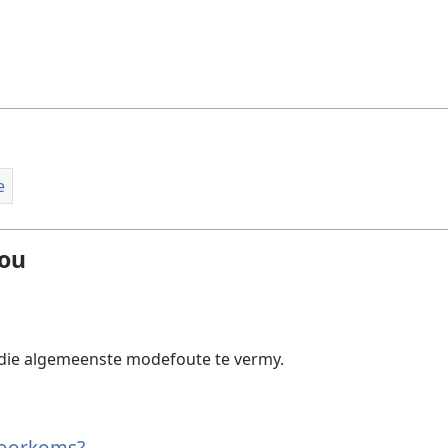
e
hou
 die algemeenste modefoute te vermy.
voorkoms?