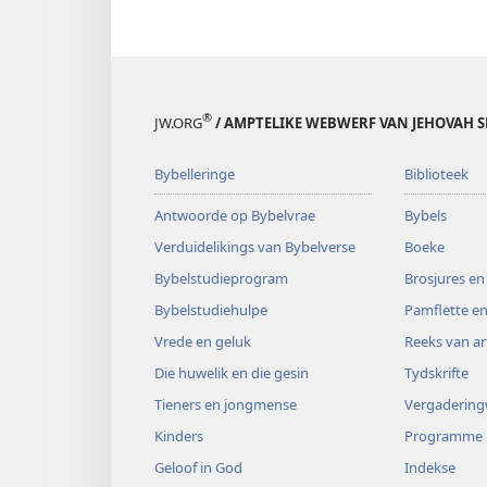
®
JW.ORG
/ AMPTELIKE WEBWERF VAN JEHOVAH S
Bybelleringe
Biblioteek
Antwoorde op Bybelvrae
Bybels
Verduidelikings van Bybelverse
Boeke
Bybelstudieprogram
Brosjures en
Bybelstudiehulpe
Pamflette en
Vrede en geluk
Reeks van ar
Die huwelik en die gesin
Tydskrifte
Tieners en jongmense
Vergaderin
Kinders
Programme
Geloof in God
Indekse