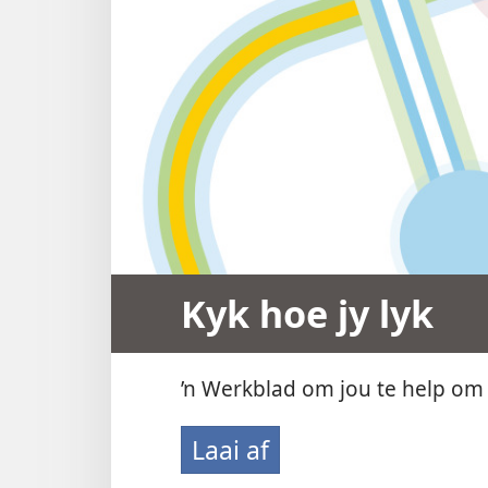
Kyk hoe jy lyk
’n Werkblad om jou te help om o
Laai af