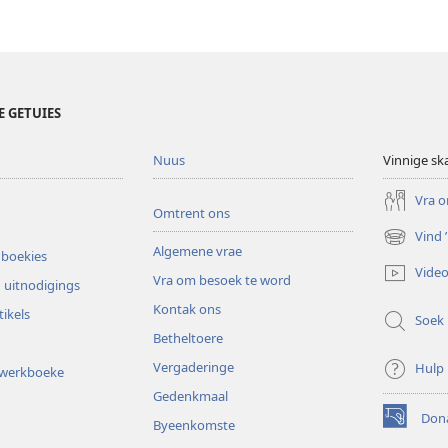
E GETUIES
Nuus
Vinnige sk
Vra o
Omtrent ons
Vind
(maak
Algemene vrae
 boekies
nuwe
Video
Vra om besoek te word
venster
 uitnodigings
oop)
Kontak ons
tikels
Soek
Betheltoere
Vergaderinge
Hulp
gwerkboeke
Gedenkmaal
Dona
Byeenkomste
(maak
nuwe