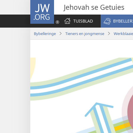
JW.ORG
Jehovah se Getuies
TUISBLAD
BYBELLER
Bybelleringe
Tieners en jongmense
Werkblaaie 