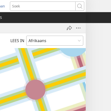
aan
ak
Soek
we
S
ster
)
LEES IN