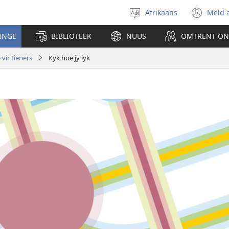
Afrikaans
Meld 
Kies
(ma
taal
nu
INGE
BIBLIOTEEK
NUUS
OMTRENT ON
ven
oop
vir tieners
Kyk hoe jy lyk