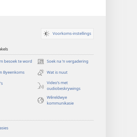
Voorkoms-instellings
akels
m besoek te word
Soek na ’n vergadering
(maak
nuwe
 ’n Byeenkoms
Wat is nuut
venster
oop)
Video’s met
’s
oudiobeskrywings
Wêreldwye
kommunikasie
sies