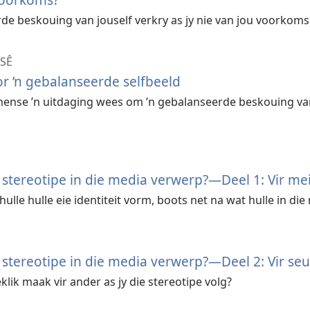
rde beskouing van jouself verkry as jy nie van jou voorkoms
SÊ
r ’n gebalanseerde selfbeeld
mense ’n uitdaging wees om ’n gebalanseerde beskouing va
tereotipe in die media verwerp?—Deel 1: Vir mei
hulle hulle eie identiteit vorm, boots net na wat hulle in die
tereotipe in die media verwerp?—Deel 2: Vir se
klik maak vir ander as jy die stereotipe volg?