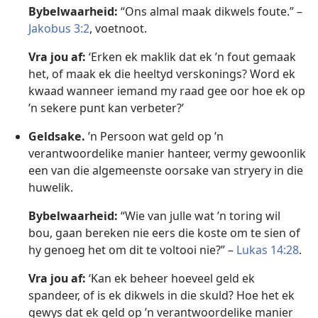
Bybelwaarheid:
“Ons almal maak dikwels foute.” –
Jakobus 3:2
, voetnoot.
Vra jou af:
‘Erken ek maklik dat ek ’n fout gemaak
het, of maak ek die heeltyd verskonings? Word ek
kwaad wanneer iemand my raad gee oor hoe ek op
’n sekere punt kan verbeter?’
Geldsake.
’n Persoon wat geld op ’n
verantwoordelike manier hanteer, vermy gewoonlik
een van die algemeenste oorsake van stryery in die
huwelik.
Bybelwaarheid:
“Wie van julle wat ’n toring wil
bou, gaan bereken nie eers die koste om te sien of
hy genoeg het om dit te voltooi nie?” –
Lukas 14:28
.
Vra jou af:
‘Kan ek beheer hoeveel geld ek
spandeer, of is ek dikwels in die skuld? Hoe het ek
gewys dat ek geld op ’n verantwoordelike manier