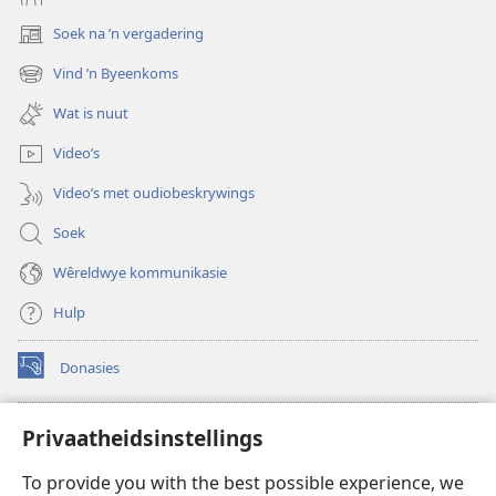
Soek na ’n vergadering
(maak
nuwe
Vind ’n Byeenkoms
(maak
venster
nuwe
oop)
Wat is nuut
venster
oop)
Video’s
Video’s met oudiobeskrywings
Soek
Wêreldwye kommunikasie
Hulp
Donasies
(maak
nuwe
venster
Wagtoring – AANLYN BIBLIOTEEK
Privaatheidsinstellings
(maak
oop)
nuwe
®
JW Hub
To provide you with the best possible experience, we
venster
(maak