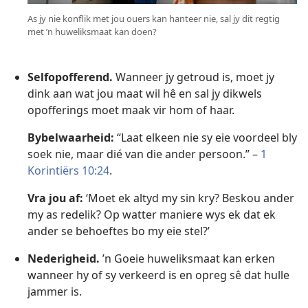
As jy nie konflik met jou ouers kan hanteer nie, sal jy dit regtig
met ’n huweliksmaat kan doen?
Selfopofferend.
Wanneer jy getroud is, moet jy
dink aan wat jou maat wil hê en sal jy dikwels
opofferings moet maak vir hom of haar.
Bybelwaarheid:
“Laat elkeen nie sy eie voordeel bly
soek nie, maar dié van die ander persoon.” –
1
Korintiërs 10:24
.
Vra jou af:
‘Moet ek altyd my sin kry? Beskou ander
my as redelik? Op watter maniere wys ek dat ek
ander se behoeftes bo my eie stel?’
Nederigheid.
’n Goeie huweliksmaat kan erken
wanneer hy of sy verkeerd is en opreg sê dat hulle
jammer is.