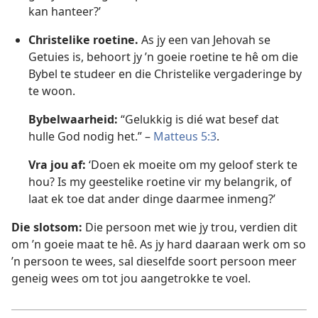
kan hanteer?’
Christelike roetine.
As jy een van Jehovah se
Getuies is, behoort jy ’n goeie roetine te hê om die
Bybel te studeer en die Christelike vergaderinge by
te woon.
Bybelwaarheid:
“Gelukkig is dié wat besef dat
hulle God nodig het.” –
Matteus 5:3
.
Vra jou af:
‘Doen ek moeite om my geloof sterk te
hou? Is my geestelike roetine vir my belangrik, of
laat ek toe dat ander dinge daarmee inmeng?’
Die slotsom:
Die persoon met wie jy trou, verdien dit
om ’n goeie maat te hê. As jy hard daaraan werk om so
’n persoon te wees, sal dieselfde soort persoon meer
geneig wees om tot jou aangetrokke te voel.