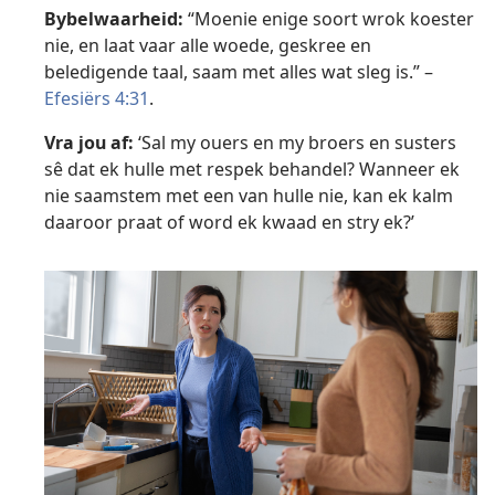
Bybelwaarheid:
“Moenie enige soort wrok koester
nie, en laat vaar alle woede, geskree en
beledigende taal, saam met alles wat sleg is.” –
Efesiërs 4:31
.
Vra jou af:
‘Sal my ouers en my broers en susters
sê dat ek hulle met respek behandel? Wanneer ek
nie saamstem met een van hulle nie, kan ek kalm
daaroor praat of word ek kwaad en stry ek?’